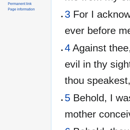
Permanent link
Page information
3
For I acknow
ever before m
4
Against thee,
evil in thy sig
thou speakest,
5
Behold, I was
mother concei