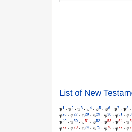
List of New Testam
1
2
3
4
5
6
7
8
𝔓
·
𝔓
·
𝔓
·
𝔓
·
𝔓
·
𝔓
·
𝔓
·
𝔓
·
26
27
28
29
30
31
3
𝔓
·
𝔓
·
𝔓
·
𝔓
·
𝔓
·
𝔓
·
𝔓
49
50
51
52
53
54
5
𝔓
·
𝔓
·
𝔓
·
𝔓
·
𝔓
·
𝔓
·
𝔓
72
73
74
75
76
77
7
𝔓
·
𝔓
·
𝔓
·
𝔓
·
𝔓
·
𝔓
·
𝔓