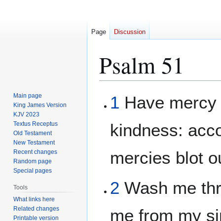
Page
Discussion
Psalm 51
Jump
Jump
Main page
1
Have mercy u
to
to
King James Version
KJV 2023
navigation
search
Textus Receptus
kindness: acco
Old Testament
New Testament
mercies blot o
Recent changes
Random page
Special pages
2
Wash me thro
Tools
What links here
Related changes
me from my si
Printable version