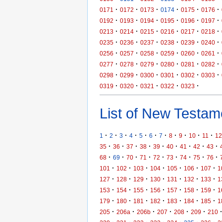
·
·
·
·
·
·
0171
0172
0173
0174
0175
0176
·
·
·
·
·
·
0192
0193
0194
0195
0196
0197
·
·
·
·
·
·
0213
0214
0215
0216
0217
0218
·
·
·
·
·
·
0235
0236
0237
0238
0239
0240
·
·
·
·
·
·
0256
0257
0258
0259
0260
0261
·
·
·
·
·
·
0277
0278
0279
0280
0281
0282
·
·
·
·
·
·
0298
0299
0300
0301
0302
0303
·
·
·
·
·
0319
0320
0321
0322
0323
List of New Testame
·
·
·
·
·
·
·
·
·
·
·
1
2
3
4
5
6
7
8
9
10
11
12
·
·
·
·
·
·
·
·
·
35
36
37
38
39
40
41
42
43
·
·
·
·
·
·
·
·
·
68
69
70
71
72
73
74
75
76
·
·
·
·
·
·
·
101
102
103
104
105
106
107
1
·
·
·
·
·
·
·
127
128
129
130
131
132
133
1
·
·
·
·
·
·
·
153
154
155
156
157
158
159
1
·
·
·
·
·
·
·
179
180
181
182
183
184
185
1
·
·
·
·
·
·
205
206a
206b
207
208
209
210