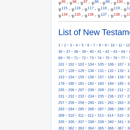
95
96
97
98
99
100
𝔓
·
𝔓
·
𝔓
·
𝔓
·
𝔓
·
𝔓
·
𝔓
115
116
117
118
119
1
𝔓
·
𝔓
·
𝔓
·
𝔓
·
𝔓
·
𝔓
134
135
136
137
138
1
𝔓
·
𝔓
·
𝔓
·
𝔓
·
𝔓
·
𝔓
List of New Testam
·
·
·
·
·
·
·
·
·
·
·
1
2
3
4
5
6
7
8
9
10
11
12
·
·
·
·
·
·
·
·
·
36
37
38
39
40
41
42
43
44
·
·
·
·
·
·
·
·
·
69
70
71
72
73
74
75
76
77
·
·
·
·
·
·
·
101
102
103
104
105
106
107
1
·
·
·
·
·
·
·
127
128
129
130
131
132
133
1
·
·
·
·
·
·
·
153
154
155
156
157
158
159
1
·
·
·
·
·
·
·
179
180
181
182
183
184
185
1
·
·
·
·
·
·
·
205
206
207
208
209
210
211
2
·
·
·
·
·
·
·
231
232
233
234
235
236
237
2
·
·
·
·
·
·
·
257
258
259
260
261
262
263
2
·
·
·
·
·
·
·
283
284
285
286
287
288
289
2
·
·
·
·
·
·
·
309
310
311
312
313
314
315
3
·
·
·
·
·
·
·
335
336
337
338
339
340
341
3
·
·
·
·
·
·
·
361
362
363
364
365
366
367
3