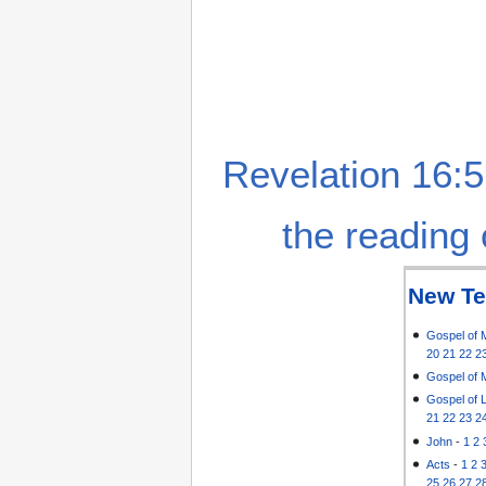
Revelation 16:5
the reading 
New Te
Gospel of 
20
21
22
2
Gospel of 
Gospel of 
21
22
23
2
John
-
1
2
Acts
-
1
2
25
26
27
2