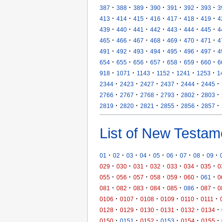
·
·
·
·
·
·
·
387
388
389
390
391
392
393
3
·
·
·
·
·
·
·
413
414
415
416
417
418
419
4
·
·
·
·
·
·
·
439
440
441
442
443
444
445
4
·
·
·
·
·
·
·
465
466
467
468
469
470
471
4
·
·
·
·
·
·
·
491
492
493
494
495
496
497
4
·
·
·
·
·
·
·
654
655
656
657
658
659
660
6
·
·
·
·
·
·
918
1071
1143
1152
1241
1253
1
·
·
·
·
·
·
2344
2423
2427
2437
2444
2445
·
·
·
·
·
·
2766
2767
2768
2793
2802
2803
·
·
·
·
·
·
2819
2820
2821
2855
2856
2857
List of New Testam
·
·
·
·
·
·
·
·
·
01
02
03
04
05
06
07
08
09
·
·
·
·
·
·
·
029
030
031
032
033
034
035
0
·
·
·
·
·
·
·
055
056
057
058
059
060
061
0
·
·
·
·
·
·
·
081
082
083
084
085
086
087
0
·
·
·
·
·
·
0106
0107
0108
0109
0110
0111
·
·
·
·
·
·
0128
0129
0130
0131
0132
0134
·
·
·
·
·
·
0150
0151
0152
0153
0154
0155