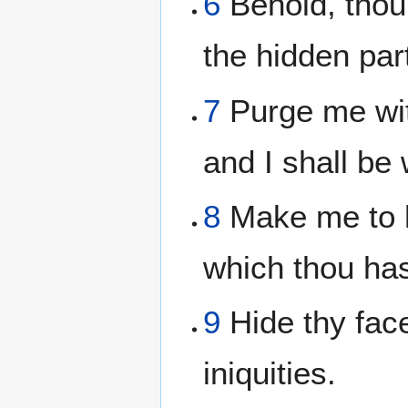
6
Behold, thou 
the hidden pa
7
Purge me wit
and I shall be
8
Make me to h
which thou has
9
Hide thy face
iniquities.