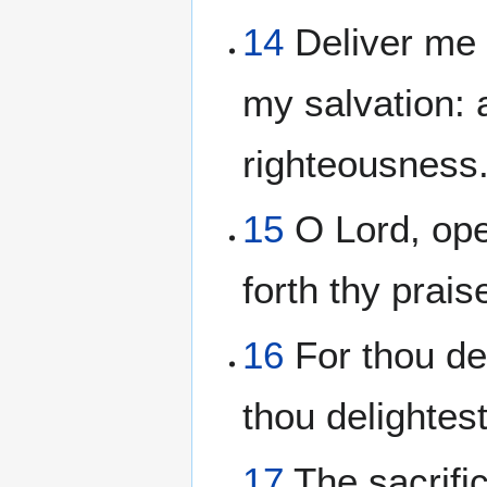
14
Deliver me 
my salvation: 
righteousness
15
O Lord, ope
forth thy prais
16
For thou des
thou delightest
17
The sacrific