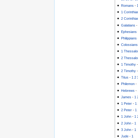
Romans
-
1 Corinthia
2 Corinthia
Galatians
Ephesians
Philippians
Colossians
1 Thessalo
2 Thessalo
1 Timothy
2 Timothy
Titus
-
1
2
Philemon
-
Hebrews
-
James
-
1
1 Peter
-
1
2 Peter
-
1
1 John
-
1
2 John
-
1
3 John
-
1
Jude
-
1