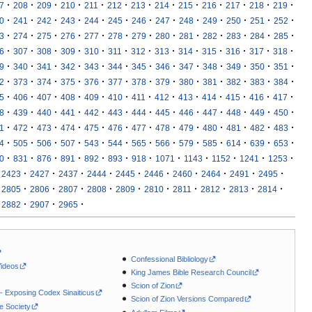
·
·
·
·
·
·
·
·
·
·
·
·
·
7
208
209
210
211
212
213
214
215
216
217
218
219
·
·
·
·
·
·
·
·
·
·
·
·
·
0
241
242
243
244
245
246
247
248
249
250
251
252
·
·
·
·
·
·
·
·
·
·
·
·
·
3
274
275
276
277
278
279
280
281
282
283
284
285
·
·
·
·
·
·
·
·
·
·
·
·
·
6
307
308
309
310
311
312
313
314
315
316
317
318
·
·
·
·
·
·
·
·
·
·
·
·
·
9
340
341
342
343
344
345
346
347
348
349
350
351
·
·
·
·
·
·
·
·
·
·
·
·
·
2
373
374
375
376
377
378
379
380
381
382
383
384
·
·
·
·
·
·
·
·
·
·
·
·
·
5
406
407
408
409
410
411
412
413
414
415
416
417
·
·
·
·
·
·
·
·
·
·
·
·
·
8
439
440
441
442
443
444
445
446
447
448
449
450
·
·
·
·
·
·
·
·
·
·
·
·
·
1
472
473
474
475
476
477
478
479
480
481
482
483
·
·
·
·
·
·
·
·
·
·
·
·
·
4
505
506
507
543
544
565
566
579
585
614
639
653
·
·
·
·
·
·
·
·
·
·
·
·
0
831
876
891
892
893
918
1071
1143
1152
1241
1253
·
·
·
·
·
·
·
·
·
·
2423
2427
2437
2444
2445
2446
2460
2464
2491
2495
·
·
·
·
·
·
·
·
·
·
2805
2806
2807
2808
2809
2810
2811
2812
2813
2814
·
·
·
2882
2907
2965
Confessional Bibliology
Videos
King James Bible Research Council
Scion of Zion
 - Exposing Codex Sinaiticus
Scion of Zion Versions Compared
le Society