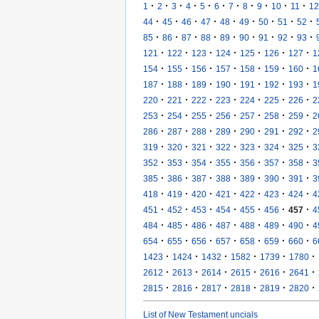
·
·
·
·
·
·
·
·
·
·
·
1
2
3
4
5
6
7
8
9
10
11
12
·
·
·
·
·
·
·
·
·
44
45
46
47
48
49
50
51
52
·
·
·
·
·
·
·
·
·
85
86
87
88
89
90
91
92
93
·
·
·
·
·
·
·
121
122
123
124
125
126
127
1
·
·
·
·
·
·
·
154
155
156
157
158
159
160
1
·
·
·
·
·
·
·
187
188
189
190
191
192
193
1
·
·
·
·
·
·
·
220
221
222
223
224
225
226
2
·
·
·
·
·
·
·
253
254
255
256
257
258
259
2
·
·
·
·
·
·
·
286
287
288
289
290
291
292
2
·
·
·
·
·
·
·
319
320
321
322
323
324
325
3
·
·
·
·
·
·
·
352
353
354
355
356
357
358
3
·
·
·
·
·
·
·
385
386
387
388
389
390
391
3
·
·
·
·
·
·
·
418
419
420
421
422
423
424
4
·
·
·
·
·
·
·
451
452
453
454
455
456
457
4
·
·
·
·
·
·
·
484
485
486
487
488
489
490
4
·
·
·
·
·
·
·
654
655
656
657
658
659
660
6
·
·
·
·
·
·
1423
1424
1432
1582
1739
1780
·
·
·
·
·
·
2612
2613
2614
2615
2616
2641
·
·
·
·
·
·
2815
2816
2817
2818
2819
2820
List of New Testament uncials