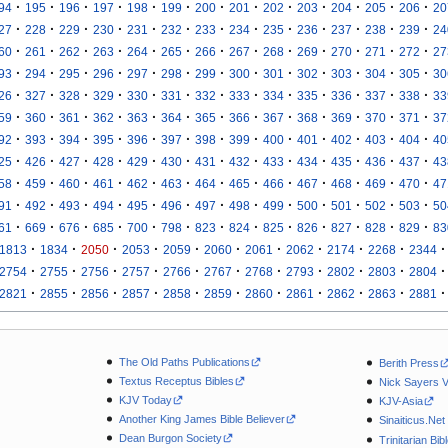
·
·
·
·
·
·
·
·
·
·
·
·
·
94
195
196
197
198
199
200
201
202
203
204
205
206
20
·
·
·
·
·
·
·
·
·
·
·
·
·
27
228
229
230
231
232
233
234
235
236
237
238
239
24
·
·
·
·
·
·
·
·
·
·
·
·
·
60
261
262
263
264
265
266
267
268
269
270
271
272
27
·
·
·
·
·
·
·
·
·
·
·
·
·
93
294
295
296
297
298
299
300
301
302
303
304
305
30
·
·
·
·
·
·
·
·
·
·
·
·
·
26
327
328
329
330
331
332
333
334
335
336
337
338
33
·
·
·
·
·
·
·
·
·
·
·
·
·
59
360
361
362
363
364
365
366
367
368
369
370
371
37
·
·
·
·
·
·
·
·
·
·
·
·
·
92
393
394
395
396
397
398
399
400
401
402
403
404
40
·
·
·
·
·
·
·
·
·
·
·
·
·
25
426
427
428
429
430
431
432
433
434
435
436
437
43
·
·
·
·
·
·
·
·
·
·
·
·
·
58
459
460
461
462
463
464
465
466
467
468
469
470
47
·
·
·
·
·
·
·
·
·
·
·
·
·
91
492
493
494
495
496
497
498
499
500
501
502
503
50
·
·
·
·
·
·
·
·
·
·
·
·
·
61
669
676
685
700
798
823
824
825
826
827
828
829
83
·
·
·
·
·
·
·
·
·
·
·
1813
1834
2050
2053
2059
2060
2061
2062
2174
2268
2344
·
·
·
·
·
·
·
·
·
·
·
2754
2755
2756
2757
2766
2767
2768
2793
2802
2803
2804
·
·
·
·
·
·
·
·
·
·
·
2821
2855
2856
2857
2858
2859
2860
2861
2862
2863
2881
The Old Paths Publications
Berith Press
Textus Receptus Bibles
Nick Sayers 
KJV Today
KJV-Asia
Another King James Bible Believer
Sinaiticus.Net
Dean Burgon Society
Trinitarian Bib