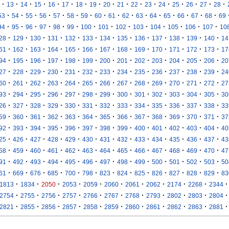
·
·
·
·
·
·
·
·
·
·
·
·
·
·
·
·
·
13
14
15
16
17
18
19
20
21
22
23
24
25
26
27
28
·
·
·
·
·
·
·
·
·
·
·
·
·
·
·
·
53
54
55
56
57
58
59
60
61
62
63
64
65
66
67
68
69
·
·
·
·
·
·
·
·
·
·
·
·
·
·
94
95
96
97
98
99
100
101
102
103
104
105
106
107
10
·
·
·
·
·
·
·
·
·
·
·
·
·
28
129
130
131
132
133
134
135
136
137
138
139
140
14
·
·
·
·
·
·
·
·
·
·
·
·
·
61
162
163
164
165
166
167
168
169
170
171
172
173
17
·
·
·
·
·
·
·
·
·
·
·
·
·
94
195
196
197
198
199
200
201
202
203
204
205
206
20
·
·
·
·
·
·
·
·
·
·
·
·
·
27
228
229
230
231
232
233
234
235
236
237
238
239
24
·
·
·
·
·
·
·
·
·
·
·
·
·
60
261
262
263
264
265
266
267
268
269
270
271
272
27
·
·
·
·
·
·
·
·
·
·
·
·
·
93
294
295
296
297
298
299
300
301
302
303
304
305
30
·
·
·
·
·
·
·
·
·
·
·
·
·
26
327
328
329
330
331
332
333
334
335
336
337
338
33
·
·
·
·
·
·
·
·
·
·
·
·
·
59
360
361
362
363
364
365
366
367
368
369
370
371
37
·
·
·
·
·
·
·
·
·
·
·
·
·
92
393
394
395
396
397
398
399
400
401
402
403
404
40
·
·
·
·
·
·
·
·
·
·
·
·
·
25
426
427
428
429
430
431
432
433
434
435
436
437
43
·
·
·
·
·
·
·
·
·
·
·
·
·
58
459
460
461
462
463
464
465
466
467
468
469
470
47
·
·
·
·
·
·
·
·
·
·
·
·
·
91
492
493
494
495
496
497
498
499
500
501
502
503
50
·
·
·
·
·
·
·
·
·
·
·
·
·
61
669
676
685
700
798
823
824
825
826
827
828
829
83
·
·
·
·
·
·
·
·
·
·
·
1813
1834
2050
2053
2059
2060
2061
2062
2174
2268
2344
·
·
·
·
·
·
·
·
·
·
·
2754
2755
2756
2757
2766
2767
2768
2793
2802
2803
2804
·
·
·
·
·
·
·
·
·
·
·
2821
2855
2856
2857
2858
2859
2860
2861
2862
2863
2881