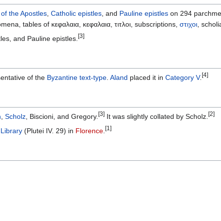
 of the Apostles
,
Catholic epistles
, and
Pauline epistles
on 294 parchment
mena, tables of κεφαλαια, κεφαλαια, τιτλοι, subscriptions,
στιχοι
, schol
[3]
les, and Pauline epistles.
[4]
entative of the
Byzantine text-type
.
Aland
placed it in
Category V
.
[3]
[2]
h
,
Scholz
, Biscioni, and Gregory.
It was slightly collated by Scholz.
[1]
Library
(Plutei IV. 29) in
Florence
.