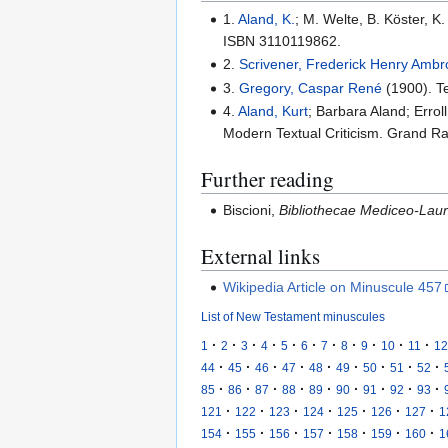
1.
Aland, K.
; M. Welte, B. Köster, 
ISBN 3110119862.
2.
Scrivener, Frederick Henry Amb
3.
Gregory, Caspar René
(1900). Te
4.
Aland, Kurt
; Barbara Aland; Errol
Modern Textual Criticism. Grand R
Further reading
Biscioni,
Bibliothecae Mediceo-Laur
External links
Wikipedia Article on Minuscule 457
List of New Testament minuscules
·
·
·
·
·
·
·
·
·
·
·
1
2
3
4
5
6
7
8
9
10
11
12
·
·
·
·
·
·
·
·
·
44
45
46
47
48
49
50
51
52
·
·
·
·
·
·
·
·
·
85
86
87
88
89
90
91
92
93
·
·
·
·
·
·
·
121
122
123
124
125
126
127
1
·
·
·
·
·
·
·
154
155
156
157
158
159
160
1