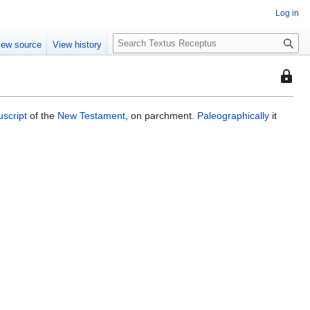
Log in
S
iew source
View history
e
a
This
r
page
c
is
h
script
of the
New Testament
, on parchment.
Paleographically
it
protec
so
that
only
users
with
the
"autoc
permis
can
edit
it.