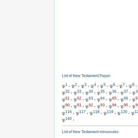
List of New Testament Papyri
1
2
3
4
5
6
7
8
𝔓
·
𝔓
·
𝔓
·
𝔓
·
𝔓
·
𝔓
·
𝔓
·
𝔓
·
32
33
34
35
36
37
3
𝔓
·
𝔓
·
𝔓
·
𝔓
·
𝔓
·
𝔓
·
𝔓
61
62
63
64
65
66
6
𝔓
·
𝔓
·
𝔓
·
𝔓
·
𝔓
·
𝔓
·
𝔓
90
91
92
93
94
95
9
𝔓
·
𝔓
·
𝔓
·
𝔓
·
𝔓
·
𝔓
·
𝔓
116
117
118
119
120
1
𝔓
·
𝔓
·
𝔓
·
𝔓
·
𝔓
·
𝔓
140
𝔓
·
List of New Testament minuscules