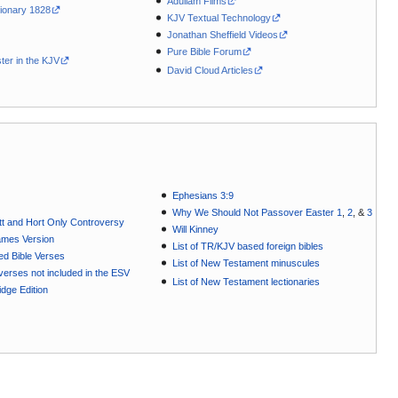
Adullam Films
ionary 1828
KJV Textual Technology
Jonathan Sheffield Videos
Pure Bible Forum
ter in the KJV
David Cloud Articles
Ephesians 3:9
Why We Should Not Passover Easter 1
,
2
, &
3
t and Hort Only Controversy
Will Kinney
ames Version
List of TR/KJV based foreign bibles
ted Bible Verses
List of New Testament minuscules
e verses not included in the ESV
List of New Testament lectionaries
dge Edition