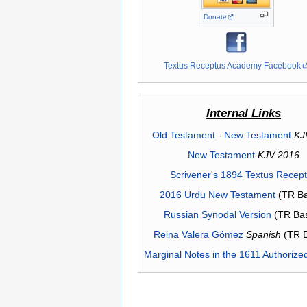
Donate
Textus Receptus Academy Facebook
Internal Links
Old Testament
-
New Testament
KJ
New Testament
KJV 2016
Scrivener's 1894 Textus Recep
2016 Urdu New Testament
(TR Ba
Russian Synodal Version
(TR Ba
Reina Valera Gómez
Spanish
(TR 
Marginal Notes in the 1611 Authorize