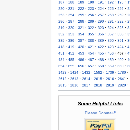
·
·
·
·
·
·
·
187
188
189
190
191
192
193
1
·
·
·
·
·
·
·
220
221
222
223
224
225
226
2
·
·
·
·
·
·
·
253
254
255
256
257
258
259
2
·
·
·
·
·
·
·
286
287
288
289
290
291
292
2
·
·
·
·
·
·
·
319
320
321
322
323
324
325
3
·
·
·
·
·
·
·
352
353
354
355
356
357
358
3
·
·
·
·
·
·
·
385
386
387
388
389
390
391
3
·
·
·
·
·
·
·
418
419
420
421
422
423
424
4
·
·
·
·
·
·
·
451
452
453
454
455
456
457
4
·
·
·
·
·
·
·
484
485
486
487
488
489
490
4
·
·
·
·
·
·
·
654
655
656
657
658
659
660
6
·
·
·
·
·
·
1423
1424
1432
1582
1739
1780
·
·
·
·
·
·
2612
2613
2614
2615
2616
2641
·
·
·
·
·
·
2815
2816
2817
2818
2819
2820
Some Helpful Links
Please Donate