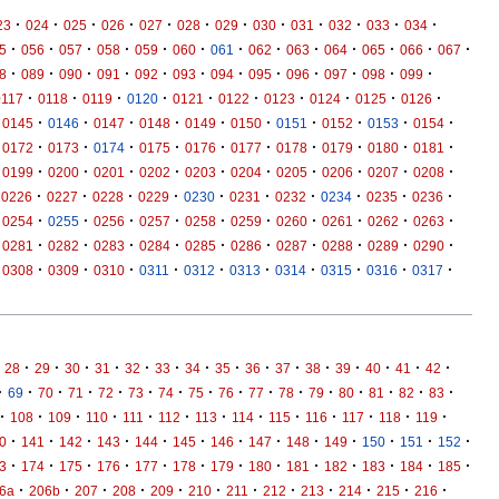
·
·
·
·
·
·
·
·
·
·
·
·
23
024
025
026
027
028
029
030
031
032
033
034
·
·
·
·
·
·
·
·
·
·
·
·
·
5
056
057
058
059
060
061
062
063
064
065
066
067
·
·
·
·
·
·
·
·
·
·
·
·
8
089
090
091
092
093
094
095
096
097
098
099
·
·
·
·
·
·
·
·
·
·
0117
0118
0119
0120
0121
0122
0123
0124
0125
0126
·
·
·
·
·
·
·
·
·
·
0145
0146
0147
0148
0149
0150
0151
0152
0153
0154
·
·
·
·
·
·
·
·
·
·
0172
0173
0174
0175
0176
0177
0178
0179
0180
0181
·
·
·
·
·
·
·
·
·
·
0199
0200
0201
0202
0203
0204
0205
0206
0207
0208
·
·
·
·
·
·
·
·
·
·
0226
0227
0228
0229
0230
0231
0232
0234
0235
0236
·
·
·
·
·
·
·
·
·
·
0254
0255
0256
0257
0258
0259
0260
0261
0262
0263
·
·
·
·
·
·
·
·
·
·
0281
0282
0283
0284
0285
0286
0287
0288
0289
0290
·
·
·
·
·
·
·
·
·
·
0308
0309
0310
0311
0312
0313
0314
0315
0316
0317
·
·
·
·
·
·
·
·
·
·
·
·
·
·
·
28
29
30
31
32
33
34
35
36
37
38
39
40
41
42
·
·
·
·
·
·
·
·
·
·
·
·
·
·
·
·
69
70
71
72
73
74
75
76
77
78
79
80
81
82
83
·
·
·
·
·
·
·
·
·
·
·
·
·
108
109
110
111
112
113
114
115
116
117
118
119
·
·
·
·
·
·
·
·
·
·
·
·
·
0
141
142
143
144
145
146
147
148
149
150
151
152
·
·
·
·
·
·
·
·
·
·
·
·
·
3
174
175
176
177
178
179
180
181
182
183
184
185
·
·
·
·
·
·
·
·
·
·
·
·
6a
206b
207
208
209
210
211
212
213
214
215
216