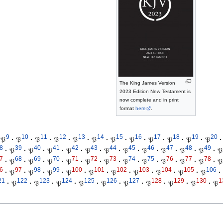
The King James Version
2023 Edition New Testament is
now complete and in print
format
here
.
9
10
11
12
13
14
15
16
17
18
19
20
𝔓
·
𝔓
·
𝔓
·
𝔓
·
𝔓
·
𝔓
·
𝔓
·
𝔓
·
𝔓
·
𝔓
·
𝔓
·
𝔓
·
8
39
40
41
42
43
44
45
46
47
48
49
·
𝔓
·
𝔓
·
𝔓
·
𝔓
·
𝔓
·
𝔓
·
𝔓
·
𝔓
·
𝔓
·
𝔓
·
𝔓
·
𝔓
7
68
69
70
71
72
73
74
75
76
77
78
·
𝔓
·
𝔓
·
𝔓
·
𝔓
·
𝔓
·
𝔓
·
𝔓
·
𝔓
·
𝔓
·
𝔓
·
𝔓
·
𝔓
6
97
98
99
100
101
102
103
104
105
106
·
𝔓
·
𝔓
·
𝔓
·
𝔓
·
𝔓
·
𝔓
·
𝔓
·
𝔓
·
𝔓
·
𝔓
·
21
122
123
124
125
126
127
128
129
130
1
·
𝔓
·
𝔓
·
𝔓
·
𝔓
·
𝔓
·
𝔓
·
𝔓
·
𝔓
·
𝔓
·
𝔓