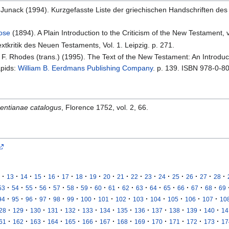
K. Junack (1994). Kurzgefasste Liste der griechischen Handschriften des
rose
(1894). A Plain Introduction to the Criticism of the New Testament, 
xtkritik des Neuen Testaments, Vol. 1. Leipzig. p. 271.
l F. Rhodes (trans.) (1995). The Text of the New Testament: An Introduct
apids:
William B. Eerdmans Publishing Company
. p. 139. ISBN 978-0-8
entianae catalogus
, Florence 1752, vol. 2, 66.
·
·
·
·
·
·
·
·
·
·
·
·
·
·
·
·
·
13
14
15
16
17
18
19
20
21
22
23
24
25
26
27
28
·
·
·
·
·
·
·
·
·
·
·
·
·
·
·
·
53
54
55
56
57
58
59
60
61
62
63
64
65
66
67
68
69
·
·
·
·
·
·
·
·
·
·
·
·
·
·
94
95
96
97
98
99
100
101
102
103
104
105
106
107
10
·
·
·
·
·
·
·
·
·
·
·
·
·
28
129
130
131
132
133
134
135
136
137
138
139
140
14
·
·
·
·
·
·
·
·
·
·
·
·
·
61
162
163
164
165
166
167
168
169
170
171
172
173
17