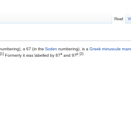
Read
V
umbering), α 67 (in the
Soden
numbering), is a
Greek
minuscule
manu
[1]
a
p
[2]
Formerly it was labelled by 87
and 97
.