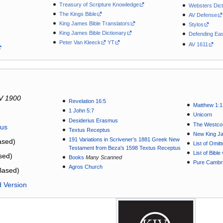
Treasury of Scripture Knowledge
Websters Dict
The Kings Bible
AV Defense
King James Bible Translators
Stylos
King James Bible Dictionary
Defending Eas
Peter Van Kleeck
YT
AV 1611
V 1900
Revelation 16:5
Matthew 1:1
1 John 5:7
Unicorn
Desiderius Erasmus
The Westcot
tus
Textus Receptus
New King J
191 Variations in Scrivener’s 1881 Greek New
sed)
List of Omit
Testament from Beza's 1598 Textus Receptus
List of Bibl
sed)
Books
Many Scanned
Pure Cambri
Agros Church
Based)
d Version