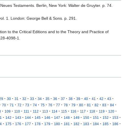
 Neues Testaments. Berlin, New York: Walter de Gruyter. p. 74.
vol. 1. London: George Bell & Sons. p. 291.
ion to the Critical Editions and to the Theory and Practice of
028-4098-1.
·
·
·
·
·
·
·
·
·
·
·
·
·
·
·
29
30
31
32
33
34
35
36
37
38
39
40
41
42
43
·
·
·
·
·
·
·
·
·
·
·
·
·
·
·
·
70
71
72
73
74
75
76
77
78
79
80
81
82
83
84
·
·
·
·
·
·
·
·
·
·
·
·
·
8
109
110
111
112
113
114
115
116
117
118
119
120
·
·
·
·
·
·
·
·
·
·
·
·
·
1
142
143
144
145
146
147
148
149
150
151
152
153
·
·
·
·
·
·
·
·
·
·
·
·
·
4
175
176
177
178
179
180
181
182
183
184
185
186