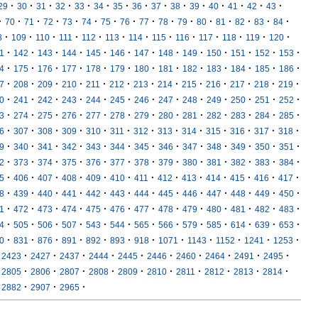
·
·
·
·
·
·
·
·
·
·
·
·
·
·
·
29
30
31
32
33
34
35
36
37
38
39
40
41
42
43
·
·
·
·
·
·
·
·
·
·
·
·
·
·
·
·
70
71
72
73
74
75
76
77
78
79
80
81
82
83
84
·
·
·
·
·
·
·
·
·
·
·
·
·
8
109
110
111
112
113
114
115
116
117
118
119
120
·
·
·
·
·
·
·
·
·
·
·
·
·
1
142
143
144
145
146
147
148
149
150
151
152
153
·
·
·
·
·
·
·
·
·
·
·
·
·
4
175
176
177
178
179
180
181
182
183
184
185
186
·
·
·
·
·
·
·
·
·
·
·
·
·
7
208
209
210
211
212
213
214
215
216
217
218
219
·
·
·
·
·
·
·
·
·
·
·
·
·
0
241
242
243
244
245
246
247
248
249
250
251
252
·
·
·
·
·
·
·
·
·
·
·
·
·
3
274
275
276
277
278
279
280
281
282
283
284
285
·
·
·
·
·
·
·
·
·
·
·
·
·
6
307
308
309
310
311
312
313
314
315
316
317
318
·
·
·
·
·
·
·
·
·
·
·
·
·
9
340
341
342
343
344
345
346
347
348
349
350
351
·
·
·
·
·
·
·
·
·
·
·
·
·
2
373
374
375
376
377
378
379
380
381
382
383
384
·
·
·
·
·
·
·
·
·
·
·
·
·
5
406
407
408
409
410
411
412
413
414
415
416
417
·
·
·
·
·
·
·
·
·
·
·
·
·
8
439
440
441
442
443
444
445
446
447
448
449
450
·
·
·
·
·
·
·
·
·
·
·
·
·
1
472
473
474
475
476
477
478
479
480
481
482
483
·
·
·
·
·
·
·
·
·
·
·
·
·
4
505
506
507
543
544
565
566
579
585
614
639
653
·
·
·
·
·
·
·
·
·
·
·
·
0
831
876
891
892
893
918
1071
1143
1152
1241
1253
·
·
·
·
·
·
·
·
·
·
2423
2427
2437
2444
2445
2446
2460
2464
2491
2495
·
·
·
·
·
·
·
·
·
·
2805
2806
2807
2808
2809
2810
2811
2812
2813
2814
·
·
·
2882
2907
2965