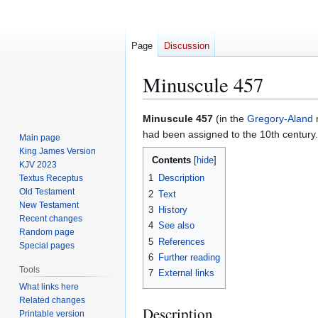
Page
Discussion
Minuscule 457
Jump
Jump
Minuscule 457
(in the
Gregory-Aland
n
to
to
had been assigned to the 10th century.
Main page
navigation
search
King James Version
Contents
KJV 2023
1
Description
Textus Receptus
Old Testament
2
Text
New Testament
3
History
Recent changes
4
See also
Random page
5
References
Special pages
6
Further reading
Tools
7
External links
What links here
Related changes
Description
Printable version