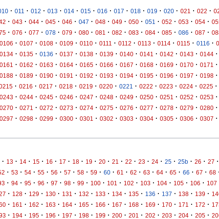
·
·
·
·
·
·
·
·
·
·
·
·
·
010
011
012
013
014
015
016
017
018
019
020
021
022
0
·
·
·
·
·
·
·
·
·
·
·
·
·
42
043
044
045
046
047
048
049
050
051
052
053
054
05
·
·
·
·
·
·
·
·
·
·
·
·
·
75
076
077
078
079
080
081
082
083
084
085
086
087
08
·
·
·
·
·
·
·
·
·
·
·
0106
0107
0108
0109
0110
0111
0112
0113
0114
0115
0116
·
·
·
·
·
·
·
·
·
·
·
0134
0135
0136
0137
0138
0139
0140
0141
0142
0143
0144
·
·
·
·
·
·
·
·
·
·
·
0161
0162
0163
0164
0165
0166
0167
0168
0169
0170
0171
·
·
·
·
·
·
·
·
·
·
·
0188
0189
0190
0191
0192
0193
0194
0195
0196
0197
0198
·
·
·
·
·
·
·
·
·
·
·
0215
0216
0217
0218
0219
0220
0221
0222
0223
0224
0225
·
·
·
·
·
·
·
·
·
·
·
0243
0244
0245
0246
0247
0248
0249
0250
0251
0252
0253
·
·
·
·
·
·
·
·
·
·
·
0270
0271
0272
0273
0274
0275
0276
0277
0278
0279
0280
·
·
·
·
·
·
·
·
·
·
·
0297
0298
0299
0300
0301
0302
0303
0304
0305
0306
0307
·
·
·
·
·
·
·
·
·
·
·
·
·
·
·
·
·
13
14
15
16
17
18
19
20
21
22
23
24
25
25b
26
27
·
·
·
·
·
·
·
·
·
·
·
·
·
·
·
·
52
53
54
55
56
57
58
59
60
61
62
63
64
65
66
67
68
·
·
·
·
·
·
·
·
·
·
·
·
·
·
93
94
95
96
97
98
99
100
101
102
103
104
105
106
107
·
·
·
·
·
·
·
·
·
·
·
·
·
27
128
129
130
131
132
133
134
135
136
137
138
139
14
·
·
·
·
·
·
·
·
·
·
·
·
·
60
161
162
163
164
165
166
167
168
169
170
171
172
17
·
·
·
·
·
·
·
·
·
·
·
·
·
93
194
195
196
197
198
199
200
201
202
203
204
205
20