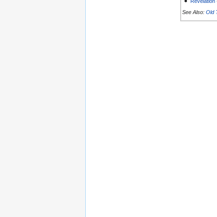
Revelation
See Also:
Old 