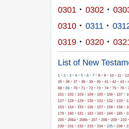
·
·
0301
0302
030
·
·
0310
0311
031
·
·
0319
0320
032
List of New Testame
·
·
·
·
·
·
·
·
·
·
·
1
2
3
4
5
6
7
8
9
10
11
12
·
·
·
·
·
·
·
·
·
35
36
37
38
39
40
41
42
43
·
·
·
·
·
·
·
·
·
68
69
70
71
72
73
74
75
76
·
·
·
·
·
·
·
101
102
103
104
105
106
107
1
·
·
·
·
·
·
·
127
128
129
130
131
132
133
1
·
·
·
·
·
·
·
153
154
155
156
157
158
159
1
·
·
·
·
·
·
·
179
180
181
182
183
184
185
1
·
·
·
·
·
·
205
206a
206b
207
208
209
210
·
·
·
·
·
·
·
230
231
232
233
234
235
236
2