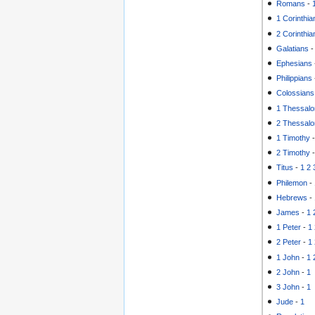
Romans
-
1 Corinthia
2 Corinthia
Galatians
Ephesians
Philippians
Colossians
1 Thessalo
2 Thessalo
1 Timothy
2 Timothy
Titus
-
1
2
Philemon
-
Hebrews
-
James
-
1
1 Peter
-
1
2 Peter
-
1
1 John
-
1
2 John
-
1
3 John
-
1
Jude
-
1