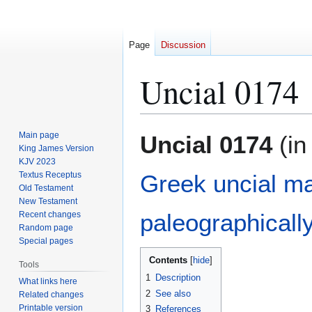
Page
Discussion
Uncial 0174
Jump
Jump
Main page
Uncial 0174
(in
to
to
King James Version
KJV 2023
navigation
search
Textus Receptus
Greek
uncial
ma
Old Testament
New Testament
paleographicall
Recent changes
Random page
Special pages
Contents
Tools
1
Description
What links here
2
See also
Related changes
Printable version
3
References