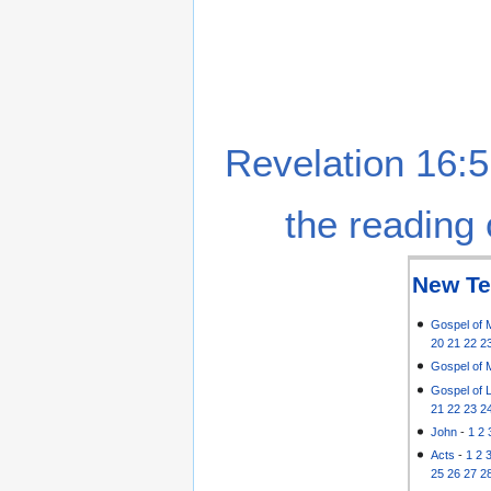
Revelation 16:5
the reading 
New Te
Gospel of 
20
21
22
2
Gospel of 
Gospel of 
21
22
23
2
John
-
1
2
Acts
-
1
2
25
26
27
2