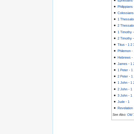
Ephesians
Philippians
Colossians
1 Thessalo
2 Thessalo
1 Timothy
2 Timothy
Titus
-
1
2
Philemon
-
Hebrews
-
James
-
1
1 Peter
-
1
2 Peter
-
1
1 John
-
1
2 John
-
1
3 John
-
1
Jude
-
1
Revelation
See Also:
Old 