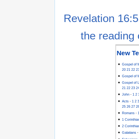
Revelation 16:5
the reading 
New Te
Gospel of 
20
21
22
2
Gospel of 
Gospel of 
21
22
23
2
John
-
1
2
Acts
-
1
2
25
26
27
2
Romans
-
1 Corinthia
2 Corinthia
Galatians