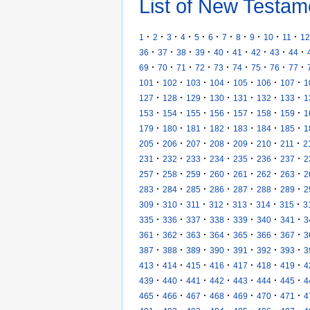
List of New Testam
·
·
·
·
·
·
·
·
·
·
·
1
2
3
4
5
6
7
8
9
10
11
12
·
·
·
·
·
·
·
·
·
36
37
38
39
40
41
42
43
44
·
·
·
·
·
·
·
·
·
69
70
71
72
73
74
75
76
77
·
·
·
·
·
·
·
101
102
103
104
105
106
107
1
·
·
·
·
·
·
·
127
128
129
130
131
132
133
1
·
·
·
·
·
·
·
153
154
155
156
157
158
159
1
·
·
·
·
·
·
·
179
180
181
182
183
184
185
1
·
·
·
·
·
·
·
205
206
207
208
209
210
211
2
·
·
·
·
·
·
·
231
232
233
234
235
236
237
2
·
·
·
·
·
·
·
257
258
259
260
261
262
263
2
·
·
·
·
·
·
·
283
284
285
286
287
288
289
2
·
·
·
·
·
·
·
309
310
311
312
313
314
315
3
·
·
·
·
·
·
·
335
336
337
338
339
340
341
3
·
·
·
·
·
·
·
361
362
363
364
365
366
367
3
·
·
·
·
·
·
·
387
388
389
390
391
392
393
3
·
·
·
·
·
·
·
413
414
415
416
417
418
419
4
·
·
·
·
·
·
·
439
440
441
442
443
444
445
4
·
·
·
·
·
·
·
465
466
467
468
469
470
471
4