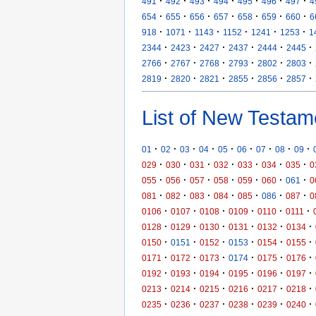
·
·
·
·
·
·
·
491
492
493
494
495
496
497
4
·
·
·
·
·
·
·
654
655
656
657
658
659
660
6
·
·
·
·
·
·
918
1071
1143
1152
1241
1253
1
·
·
·
·
·
·
2344
2423
2427
2437
2444
2445
·
·
·
·
·
·
2766
2767
2768
2793
2802
2803
·
·
·
·
·
·
2819
2820
2821
2855
2856
2857
List of New Testam
·
·
·
·
·
·
·
·
·
01
02
03
04
05
06
07
08
09
·
·
·
·
·
·
·
029
030
031
032
033
034
035
0
·
·
·
·
·
·
·
055
056
057
058
059
060
061
0
·
·
·
·
·
·
·
081
082
083
084
085
086
087
0
·
·
·
·
·
·
0106
0107
0108
0109
0110
0111
·
·
·
·
·
·
0128
0129
0130
0131
0132
0134
·
·
·
·
·
·
0150
0151
0152
0153
0154
0155
·
·
·
·
·
·
0171
0172
0173
0174
0175
0176
·
·
·
·
·
·
0192
0193
0194
0195
0196
0197
·
·
·
·
·
·
0213
0214
0215
0216
0217
0218
·
·
·
·
·
·
0235
0236
0237
0238
0239
0240