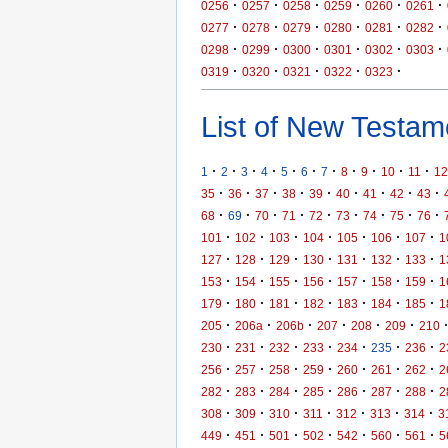
·
·
·
·
·
·
0256
0257
0258
0259
0260
0261
·
·
·
·
·
·
0277
0278
0279
0280
0281
0282
·
·
·
·
·
·
0298
0299
0300
0301
0302
0303
·
·
·
·
·
0319
0320
0321
0322
0323
List of New Testame
·
·
·
·
·
·
·
·
·
·
·
1
2
3
4
5
6
7
8
9
10
11
12
·
·
·
·
·
·
·
·
·
35
36
37
38
39
40
41
42
43
·
·
·
·
·
·
·
·
·
68
69
70
71
72
73
74
75
76
·
·
·
·
·
·
·
101
102
103
104
105
106
107
1
·
·
·
·
·
·
·
127
128
129
130
131
132
133
1
·
·
·
·
·
·
·
153
154
155
156
157
158
159
1
·
·
·
·
·
·
·
179
180
181
182
183
184
185
1
·
·
·
·
·
·
205
206a
206b
207
208
209
210
·
·
·
·
·
·
·
230
231
232
233
234
235
236
2
·
·
·
·
·
·
·
256
257
258
259
260
261
262
2
·
·
·
·
·
·
·
282
283
284
285
286
287
288
2
·
·
·
·
·
·
·
308
309
310
311
312
313
314
3
·
·
·
·
·
·
·
449
451
501
502
542
560
561
5