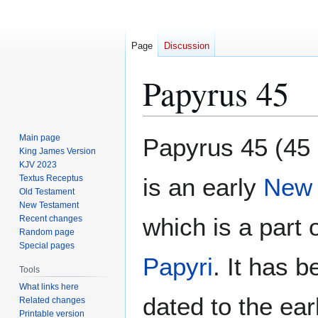
Page
Discussion
Papyrus 45
Jump
Jump
Main page
Papyrus 45 (45 o
to
to
King James Version
KJV 2023
navigation
search
Textus Receptus
is an early
New 
Old Testament
New Testament
which is a part 
Recent changes
Random page
Special pages
Papyri
. It has 
Tools
What links here
dated to the ear
Related changes
Printable version