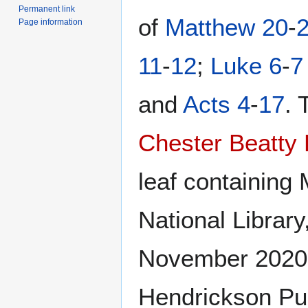
Permanent link
of
Matthew 20
-
Page information
11
-
12
;
Luke 6
-
7
and
Acts 4
-
17
. 
Chester Beatty 
leaf containing 
National Library
November 2020
Hendrickson Pub