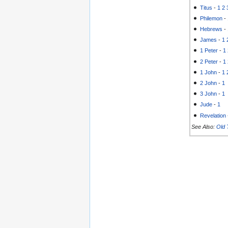
Titus
-
1
2
Philemon
-
Hebrews
-
James
-
1
1 Peter
-
1
2 Peter
-
1
1 John
-
1
2 John
-
1
3 John
-
1
Jude
-
1
Revelation
See Also:
Old 