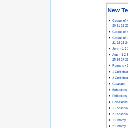
New Te
Gospel of 
20
21
22
2
Gospel of 
Gospel of 
21
22
23
2
John
-
1
2
Acts
-
1
2
25
26
27
2
Romans
-
1 Corinthia
2 Corinthia
Galatians
Ephesians
Philippians
Colossians
1 Thessalo
2 Thessalo
1 Timothy
2 Timothy