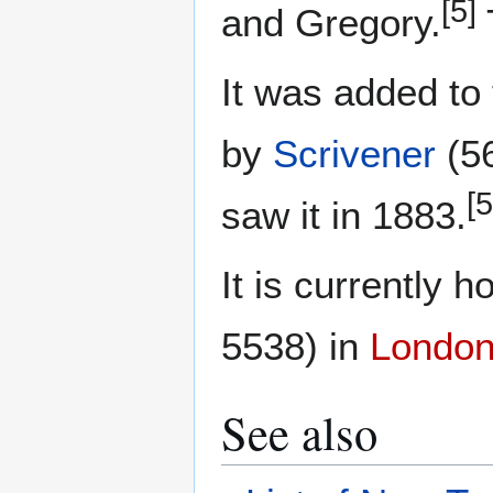
[5]
and Gregory.
It was added to
by
Scrivener
(5
[5
saw it in 1883.
It is currently 
5538) in
Londo
See also