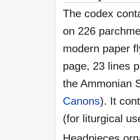
The codex conta
on 226 parchmen
modern paper fl
page, 23 lines 
the Ammonian Se
Canons
). It co
(for liturgical us
Headpieces orna