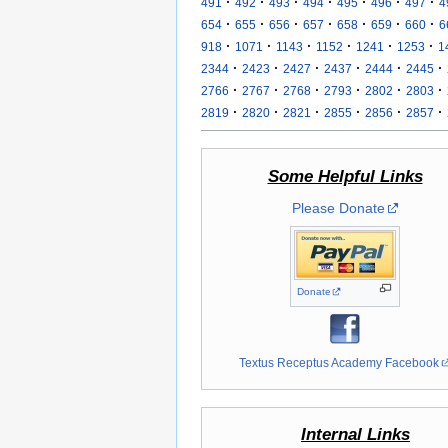
·
·
·
·
·
·
·
491
492
493
494
495
496
497
4
·
·
·
·
·
·
·
654
655
656
657
658
659
660
6
·
·
·
·
·
·
918
1071
1143
1152
1241
1253
1
·
·
·
·
·
·
2344
2423
2427
2437
2444
2445
·
·
·
·
·
·
2766
2767
2768
2793
2802
2803
·
·
·
·
·
·
2819
2820
2821
2855
2856
2857
Some Helpful Links
Please Donate
Donate
Textus Receptus Academy Facebook
Internal Links