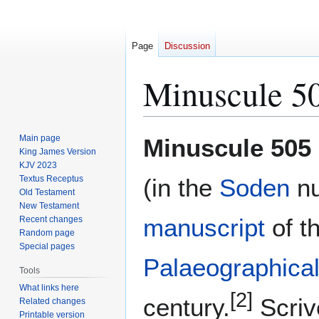
Page
Discussion
Minuscule 5
Jump
Jump
Main page
Minuscule 505
to
to
King James Version
KJV 2023
navigation
search
Textus Receptus
(in the
Soden
nu
Old Testament
New Testament
manuscript
of t
Recent changes
Random page
Special pages
Palaeographical
Tools
What links here
[2]
century.
Scriv
Related changes
Printable version