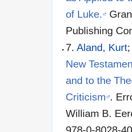
of Luke.
Grand
Publishing Co
7.
Aland, Kurt
New Testament:
and to the The
Criticism
. Er
William B. Ee
978-0-8028-40