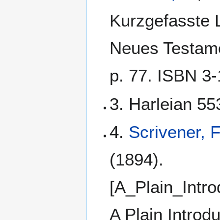
Kurzgefasste L
Neues Testamen
p. 77. ISBN 3
3. Harleian 553
4.
Scrivener, 
(1894).
[A_Plain_Intr
A Plain Introd