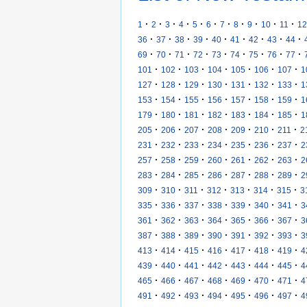
·
·
·
·
·
·
·
·
·
·
·
1
2
3
4
5
6
7
8
9
10
11
12
·
·
·
·
·
·
·
·
·
36
37
38
39
40
41
42
43
44
·
·
·
·
·
·
·
·
·
69
70
71
72
73
74
75
76
77
·
·
·
·
·
·
·
101
102
103
104
105
106
107
1
·
·
·
·
·
·
·
127
128
129
130
131
132
133
1
·
·
·
·
·
·
·
153
154
155
156
157
158
159
1
·
·
·
·
·
·
·
179
180
181
182
183
184
185
1
·
·
·
·
·
·
·
205
206
207
208
209
210
211
2
·
·
·
·
·
·
·
231
232
233
234
235
236
237
2
·
·
·
·
·
·
·
257
258
259
260
261
262
263
2
·
·
·
·
·
·
·
283
284
285
286
287
288
289
2
·
·
·
·
·
·
·
309
310
311
312
313
314
315
3
·
·
·
·
·
·
·
335
336
337
338
339
340
341
3
·
·
·
·
·
·
·
361
362
363
364
365
366
367
3
·
·
·
·
·
·
·
387
388
389
390
391
392
393
3
·
·
·
·
·
·
·
413
414
415
416
417
418
419
4
·
·
·
·
·
·
·
439
440
441
442
443
444
445
4
·
·
·
·
·
·
·
465
466
467
468
469
470
471
4
·
·
·
·
·
·
·
491
492
493
494
495
496
497
4