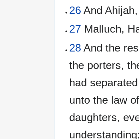
26
And Ahijah,
27
Malluch, H
28
And the rest
the porters, th
had separated 
unto the law of
daughters, ev
understanding