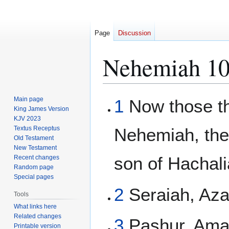
Page
Discussion
Nehemiah 1
Jump
Jump
Main page
1
Now those th
to
to
King James Version
KJV 2023
navigation
search
Textus Receptus
Nehemiah, the 
Old Testament
New Testament
son of Hachali
Recent changes
Random page
Special pages
2
Seraiah, Aza
Tools
What links here
Related changes
3
Pashur, Amar
Printable version