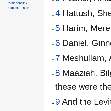
Permanent link
Page information
4
Hattush, She
5
Harim, Mere
6
Daniel, Ginn
7
Meshullam, A
8
Maaziah, Bil
these were the
9
And the Levi