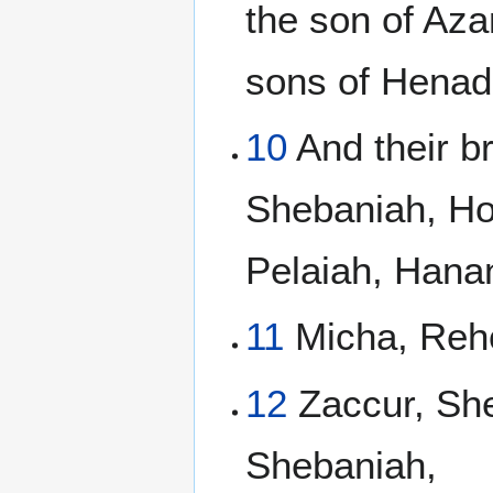
the son of Aza
sons of Henad
10
And their b
Shebaniah, Hod
Pelaiah, Hana
11
Micha, Reh
12
Zaccur, She
Shebaniah,