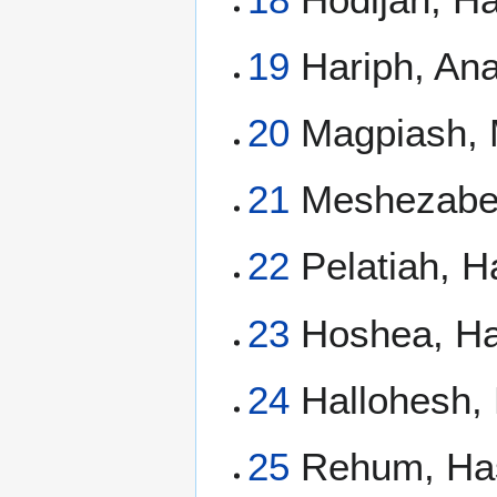
19
Hariph, Ana
20
Magpiash, M
21
Meshezabee
22
Pelatiah, H
23
Hoshea, Ha
24
Hallohesh, 
25
Rehum, Has