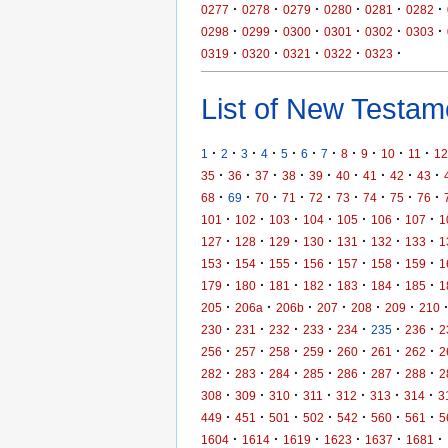
·
·
·
·
·
·
0277
0278
0279
0280
0281
0282
·
·
·
·
·
·
0298
0299
0300
0301
0302
0303
·
·
·
·
·
0319
0320
0321
0322
0323
List of New Testame
·
·
·
·
·
·
·
·
·
·
·
1
2
3
4
5
6
7
8
9
10
11
12
·
·
·
·
·
·
·
·
·
35
36
37
38
39
40
41
42
43
·
·
·
·
·
·
·
·
·
68
69
70
71
72
73
74
75
76
·
·
·
·
·
·
·
101
102
103
104
105
106
107
1
·
·
·
·
·
·
·
127
128
129
130
131
132
133
1
·
·
·
·
·
·
·
153
154
155
156
157
158
159
1
·
·
·
·
·
·
·
179
180
181
182
183
184
185
1
·
·
·
·
·
·
205
206a
206b
207
208
209
210
·
·
·
·
·
·
·
230
231
232
233
234
235
236
2
·
·
·
·
·
·
·
256
257
258
259
260
261
262
2
·
·
·
·
·
·
·
282
283
284
285
286
287
288
2
·
·
·
·
·
·
·
308
309
310
311
312
313
314
3
·
·
·
·
·
·
·
449
451
501
502
542
560
561
5
·
·
·
·
·
·
1604
1614
1619
1623
1637
1681