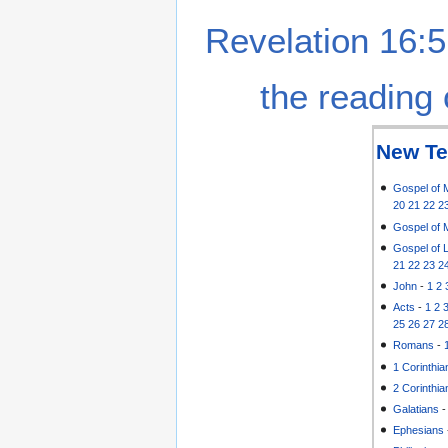
Revelation 16:5
the reading 
New Te
Gospel of 
20
21
22
2
Gospel of 
Gospel of 
21
22
23
2
John
-
1
2
Acts
-
1
2
25
26
27
2
Romans
-
1 Corinthia
2 Corinthia
Galatians
Ephesians