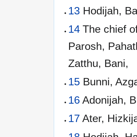
13
Hodijah, Ba
14
The chief of
Parosh, Paha
Zatthu, Bani,
15
Bunni, Azga
16
Adonijah, Bi
17
Ater, Hizkij
18
Hodijah, H