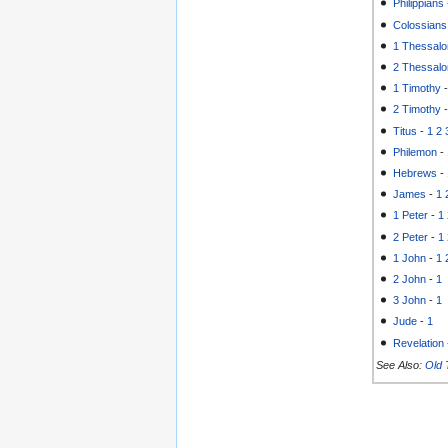
Philippians
Colossians
1 Thessalo
2 Thessalo
1 Timothy
2 Timothy
Titus
-
1
2
Philemon
-
Hebrews
-
James
-
1
1 Peter
-
1
2 Peter
-
1
1 John
-
1
2 John
-
1
3 John
-
1
Jude
-
1
Revelation
See Also:
Old 