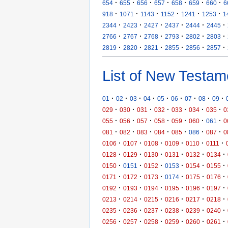
·
·
·
·
·
·
·
654
655
656
657
658
659
660
6
·
·
·
·
·
·
918
1071
1143
1152
1241
1253
1
·
·
·
·
·
·
2344
2423
2427
2437
2444
2445
·
·
·
·
·
·
2766
2767
2768
2793
2802
2803
·
·
·
·
·
·
2819
2820
2821
2855
2856
2857
List of New Testam
·
·
·
·
·
·
·
·
·
01
02
03
04
05
06
07
08
09
·
·
·
·
·
·
·
029
030
031
032
033
034
035
0
·
·
·
·
·
·
·
055
056
057
058
059
060
061
0
·
·
·
·
·
·
·
081
082
083
084
085
086
087
0
·
·
·
·
·
·
0106
0107
0108
0109
0110
0111
·
·
·
·
·
·
0128
0129
0130
0131
0132
0134
·
·
·
·
·
·
0150
0151
0152
0153
0154
0155
·
·
·
·
·
·
0171
0172
0173
0174
0175
0176
·
·
·
·
·
·
0192
0193
0194
0195
0196
0197
·
·
·
·
·
·
0213
0214
0215
0216
0217
0218
·
·
·
·
·
·
0235
0236
0237
0238
0239
0240
·
·
·
·
·
·
0256
0257
0258
0259
0260
0261