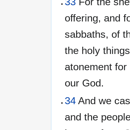
33
For the she
offering, and f
sabbaths, of t
the holy things
atonement for I
our God.
34
And we cast 
and the people,