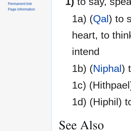
1)
to say, spea
Permanent link
Page information
1a) (
Qal
) to 
heart, to thi
intend
1b) (
Niphal
) 
1c) (Hithpael
1d) (Hiphil) 
See Also