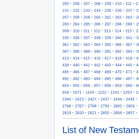
·
·
·
·
·
·
·
205
206
207
208
209
210
211
2
·
·
·
·
·
·
·
231
232
233
234
235
236
237
2
·
·
·
·
·
·
·
257
258
259
260
261
262
263
2
·
·
·
·
·
·
·
283
284
285
286
287
288
289
2
·
·
·
·
·
·
·
309
310
311
312
313
314
315
3
·
·
·
·
·
·
·
335
336
337
338
339
340
341
3
·
·
·
·
·
·
·
361
362
363
364
365
366
367
3
·
·
·
·
·
·
·
387
388
389
390
391
392
393
3
·
·
·
·
·
·
·
413
414
415
416
417
418
419
4
·
·
·
·
·
·
·
439
440
441
442
443
444
445
4
·
·
·
·
·
·
·
465
466
467
468
469
470
471
4
·
·
·
·
·
·
·
491
492
493
494
495
496
497
4
·
·
·
·
·
·
·
654
655
656
657
658
659
660
6
·
·
·
·
·
·
918
1071
1143
1152
1241
1253
1
·
·
·
·
·
·
2344
2423
2427
2437
2444
2445
·
·
·
·
·
·
2766
2767
2768
2793
2802
2803
·
·
·
·
·
·
2819
2820
2821
2855
2856
2857
List of New Testam