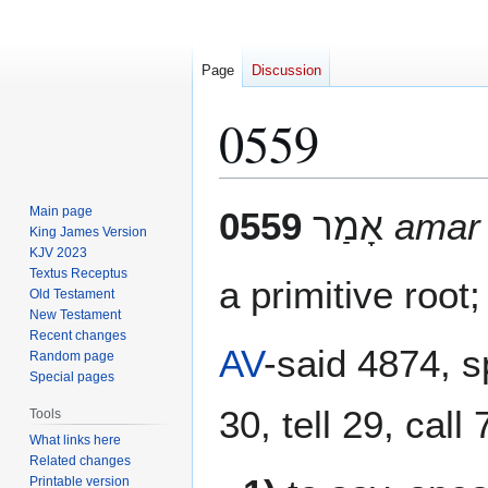
Page
Discussion
0559
Jump
Jump
Main page
0559
אָמַר
amar 
to
to
King James Version
KJV 2023
navigation
search
Textus Receptus
a primitive root
Old Testament
New Testament
Recent changes
AV
-said 4874, 
Random page
Special pages
30, tell 29, cal
Tools
What links here
Related changes
Printable version