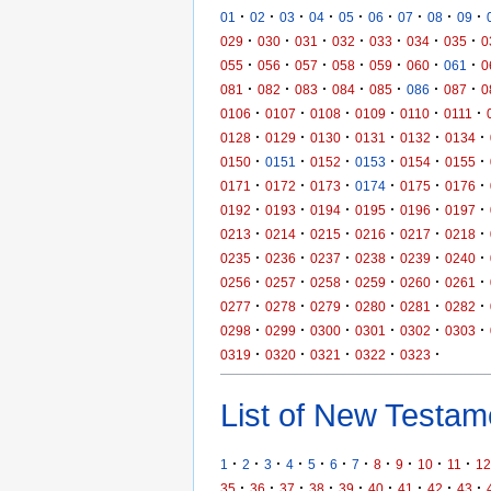
·
·
·
·
·
·
·
·
·
01
02
03
04
05
06
07
08
09
·
·
·
·
·
·
·
029
030
031
032
033
034
035
0
·
·
·
·
·
·
·
055
056
057
058
059
060
061
0
·
·
·
·
·
·
·
081
082
083
084
085
086
087
0
·
·
·
·
·
·
0106
0107
0108
0109
0110
0111
·
·
·
·
·
·
0128
0129
0130
0131
0132
0134
·
·
·
·
·
·
0150
0151
0152
0153
0154
0155
·
·
·
·
·
·
0171
0172
0173
0174
0175
0176
·
·
·
·
·
·
0192
0193
0194
0195
0196
0197
·
·
·
·
·
·
0213
0214
0215
0216
0217
0218
·
·
·
·
·
·
0235
0236
0237
0238
0239
0240
·
·
·
·
·
·
0256
0257
0258
0259
0260
0261
·
·
·
·
·
·
0277
0278
0279
0280
0281
0282
·
·
·
·
·
·
0298
0299
0300
0301
0302
0303
·
·
·
·
·
0319
0320
0321
0322
0323
List of New Testame
·
·
·
·
·
·
·
·
·
·
·
1
2
3
4
5
6
7
8
9
10
11
12
·
·
·
·
·
·
·
·
·
35
36
37
38
39
40
41
42
43