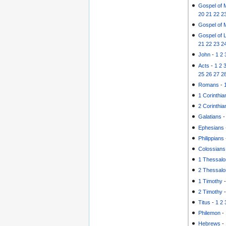
Gospel of 
20
21
22
2
Gospel of 
Gospel of 
21
22
23
2
John
-
1
2
Acts
-
1
2
25
26
27
2
Romans
-
1 Corinthia
2 Corinthia
Galatians
Ephesians
Philippians
Colossians
1 Thessalo
2 Thessalo
1 Timothy
2 Timothy
Titus
-
1
2
Philemon
-
Hebrews
-