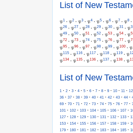
List of New Testam
1
2
3
4
5
6
7
8
𝔓
·
𝔓
·
𝔓
·
𝔓
·
𝔓
·
𝔓
·
𝔓
·
𝔓
·
26
27
28
29
30
31
3
𝔓
·
𝔓
·
𝔓
·
𝔓
·
𝔓
·
𝔓
·
𝔓
49
50
51
52
53
54
5
𝔓
·
𝔓
·
𝔓
·
𝔓
·
𝔓
·
𝔓
·
𝔓
72
73
74
75
76
77
7
𝔓
·
𝔓
·
𝔓
·
𝔓
·
𝔓
·
𝔓
·
𝔓
95
96
97
98
99
100
𝔓
·
𝔓
·
𝔓
·
𝔓
·
𝔓
·
𝔓
·
𝔓
115
116
117
118
119
1
𝔓
·
𝔓
·
𝔓
·
𝔓
·
𝔓
·
𝔓
134
135
136
137
138
1
𝔓
·
𝔓
·
𝔓
·
𝔓
·
𝔓
·
𝔓
List of New Testam
·
·
·
·
·
·
·
·
·
·
·
1
2
3
4
5
6
7
8
9
10
11
12
·
·
·
·
·
·
·
·
·
36
37
38
39
40
41
42
43
44
·
·
·
·
·
·
·
·
·
69
70
71
72
73
74
75
76
77
·
·
·
·
·
·
·
101
102
103
104
105
106
107
1
·
·
·
·
·
·
·
127
128
129
130
131
132
133
1
·
·
·
·
·
·
·
153
154
155
156
157
158
159
1
·
·
·
·
·
·
·
179
180
181
182
183
184
185
1