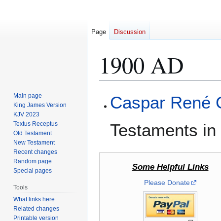
Page
Discussion
1900 AD
Jump
Jump
Main page
Caspar René 
to
to
King James Version
KJV 2023
navigation
search
Textus Receptus
Testaments in 
Old Testament
New Testament
Recent changes
Random page
Some Helpful Links
Special pages
Please Donate
Tools
What links here
Related changes
Printable version