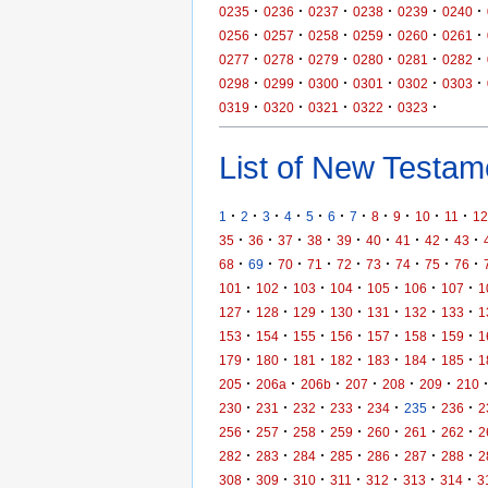
·
·
·
·
·
·
0235
0236
0237
0238
0239
0240
·
·
·
·
·
·
0256
0257
0258
0259
0260
0261
·
·
·
·
·
·
0277
0278
0279
0280
0281
0282
·
·
·
·
·
·
0298
0299
0300
0301
0302
0303
·
·
·
·
·
0319
0320
0321
0322
0323
List of New Testame
·
·
·
·
·
·
·
·
·
·
·
1
2
3
4
5
6
7
8
9
10
11
12
·
·
·
·
·
·
·
·
·
35
36
37
38
39
40
41
42
43
·
·
·
·
·
·
·
·
·
68
69
70
71
72
73
74
75
76
·
·
·
·
·
·
·
101
102
103
104
105
106
107
1
·
·
·
·
·
·
·
127
128
129
130
131
132
133
1
·
·
·
·
·
·
·
153
154
155
156
157
158
159
1
·
·
·
·
·
·
·
179
180
181
182
183
184
185
1
·
·
·
·
·
·
205
206a
206b
207
208
209
210
·
·
·
·
·
·
·
230
231
232
233
234
235
236
2
·
·
·
·
·
·
·
256
257
258
259
260
261
262
2
·
·
·
·
·
·
·
282
283
284
285
286
287
288
2
·
·
·
·
·
·
·
308
309
310
311
312
313
314
3