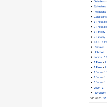
Galatians
Ephesians
Philippians
Colossians
1 Thessalo
2 Thessalo
1 Timothy
2 Timothy
Titus
-
1
2
Philemon
-
Hebrews
-
James
-
1
1 Peter
-
1
2 Peter
-
1
1 John
-
1
2 John
-
1
3 John
-
1
Jude
-
1
Revelation
See Also:
Old 