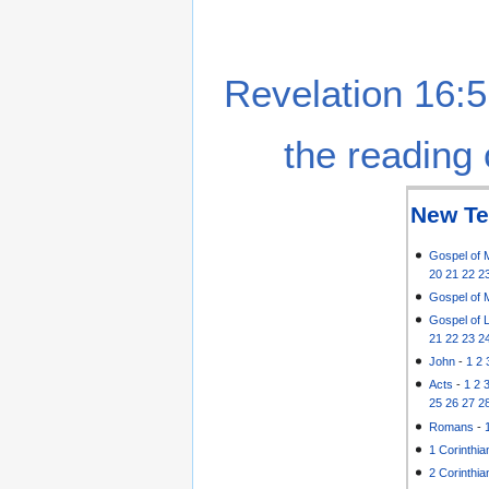
Revelation 16:5
the reading 
New Te
Gospel of 
20
21
22
2
Gospel of 
Gospel of 
21
22
23
2
John
-
1
2
Acts
-
1
2
25
26
27
2
Romans
-
1 Corinthia
2 Corinthia