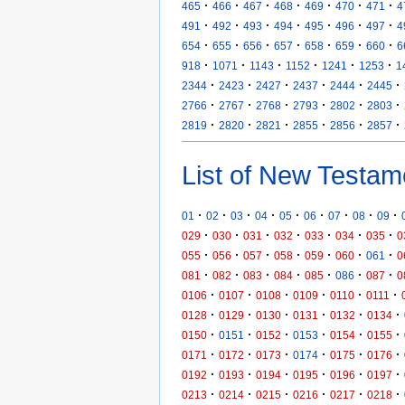
·
·
·
·
·
·
·
465
466
467
468
469
470
471
4
·
·
·
·
·
·
·
491
492
493
494
495
496
497
4
·
·
·
·
·
·
·
654
655
656
657
658
659
660
6
·
·
·
·
·
·
918
1071
1143
1152
1241
1253
1
·
·
·
·
·
·
2344
2423
2427
2437
2444
2445
·
·
·
·
·
·
2766
2767
2768
2793
2802
2803
·
·
·
·
·
·
2819
2820
2821
2855
2856
2857
List of New Testam
·
·
·
·
·
·
·
·
·
01
02
03
04
05
06
07
08
09
·
·
·
·
·
·
·
029
030
031
032
033
034
035
0
·
·
·
·
·
·
·
055
056
057
058
059
060
061
0
·
·
·
·
·
·
·
081
082
083
084
085
086
087
0
·
·
·
·
·
·
0106
0107
0108
0109
0110
0111
·
·
·
·
·
·
0128
0129
0130
0131
0132
0134
·
·
·
·
·
·
0150
0151
0152
0153
0154
0155
·
·
·
·
·
·
0171
0172
0173
0174
0175
0176
·
·
·
·
·
·
0192
0193
0194
0195
0196
0197
·
·
·
·
·
·
0213
0214
0215
0216
0217
0218