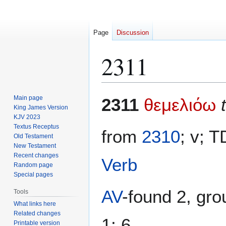
Page
Discussion
2311
Jump
Jump
Main page
2311
θεμελιόω
to
to
King James Version
KJV 2023
navigation
search
Textus Receptus
from
2310
; v; 
Old Testament
New Testament
Recent changes
Verb
Random page
Special pages
AV
-found 2, gro
Tools
What links here
Related changes
1; 6
Printable version