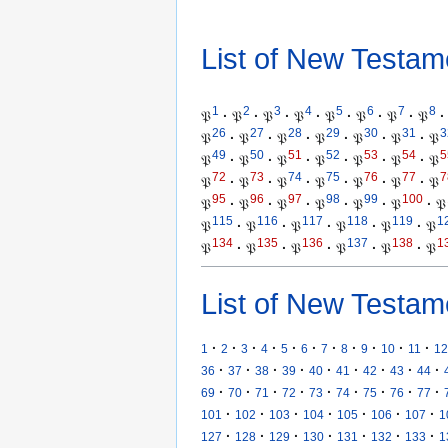
List of New Testam
1
2
3
4
5
6
7
8
𝔓
·
𝔓
·
𝔓
·
𝔓
·
𝔓
·
𝔓
·
𝔓
·
𝔓
·
26
27
28
29
30
31
3
𝔓
·
𝔓
·
𝔓
·
𝔓
·
𝔓
·
𝔓
·
𝔓
49
50
51
52
53
54
5
𝔓
·
𝔓
·
𝔓
·
𝔓
·
𝔓
·
𝔓
·
𝔓
72
73
74
75
76
77
7
𝔓
·
𝔓
·
𝔓
·
𝔓
·
𝔓
·
𝔓
·
𝔓
95
96
97
98
99
100
𝔓
·
𝔓
·
𝔓
·
𝔓
·
𝔓
·
𝔓
·
𝔓
115
116
117
118
119
1
𝔓
·
𝔓
·
𝔓
·
𝔓
·
𝔓
·
𝔓
134
135
136
137
138
1
𝔓
·
𝔓
·
𝔓
·
𝔓
·
𝔓
·
𝔓
List of New Testam
·
·
·
·
·
·
·
·
·
·
·
1
2
3
4
5
6
7
8
9
10
11
12
·
·
·
·
·
·
·
·
·
36
37
38
39
40
41
42
43
44
·
·
·
·
·
·
·
·
·
69
70
71
72
73
74
75
76
77
·
·
·
·
·
·
·
101
102
103
104
105
106
107
1
·
·
·
·
·
·
·
127
128
129
130
131
132
133
1