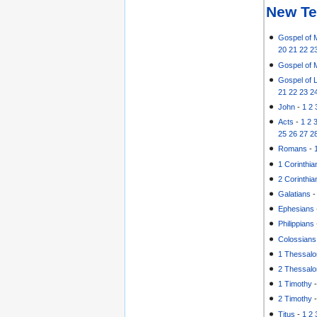
New Te
Gospel of 
20
21
22
2
Gospel of 
Gospel of 
21
22
23
2
John
-
1
2
Acts
-
1
2
25
26
27
2
Romans
-
1 Corinthia
2 Corinthia
Galatians
Ephesians
Philippians
Colossians
1 Thessalo
2 Thessalo
1 Timothy
2 Timothy
Titus
-
1
2