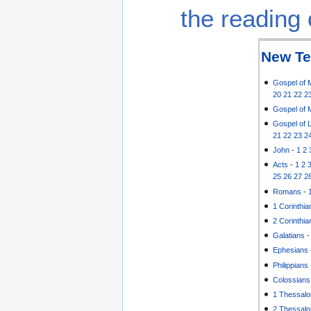
the reading 
New Te
Gospel of 
20
21
22
2
Gospel of 
Gospel of 
21
22
23
2
John
-
1
2
Acts
-
1
2
25
26
27
2
Romans
-
1 Corinthia
2 Corinthia
Galatians
Ephesians
Philippians
Colossians
1 Thessalo
2 Thessalo