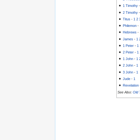
1 Timothy
2 Timothy
Titus
-
1
2
Philemon
-
Hebrews
-
James
-
1
1 Peter
-
1
2 Peter
-
1
1 John
-
1
2 John
-
1
3 John
-
1
Jude
-
1
Revelation
See Also:
Old 