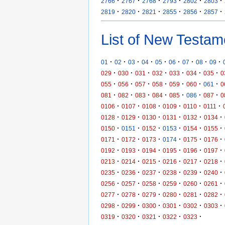
·
·
·
·
·
·
2766
2767
2768
2793
2802
2803
·
·
·
·
·
·
2819
2820
2821
2855
2856
2857
List of New Testam
·
·
·
·
·
·
·
·
·
01
02
03
04
05
06
07
08
09
·
·
·
·
·
·
·
029
030
031
032
033
034
035
0
·
·
·
·
·
·
·
055
056
057
058
059
060
061
0
·
·
·
·
·
·
·
081
082
083
084
085
086
087
0
·
·
·
·
·
·
0106
0107
0108
0109
0110
0111
·
·
·
·
·
·
0128
0129
0130
0131
0132
0134
·
·
·
·
·
·
0150
0151
0152
0153
0154
0155
·
·
·
·
·
·
0171
0172
0173
0174
0175
0176
·
·
·
·
·
·
0192
0193
0194
0195
0196
0197
·
·
·
·
·
·
0213
0214
0215
0216
0217
0218
·
·
·
·
·
·
0235
0236
0237
0238
0239
0240
·
·
·
·
·
·
0256
0257
0258
0259
0260
0261
·
·
·
·
·
·
0277
0278
0279
0280
0281
0282
·
·
·
·
·
·
0298
0299
0300
0301
0302
0303
·
·
·
·
·
0319
0320
0321
0322
0323