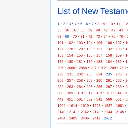
List of New Testame
·
·
·
·
·
·
·
·
·
·
·
1
2
3
4
5
6
7
8
9
10
11
12
·
·
·
·
·
·
·
·
·
35
36
37
38
39
40
41
42
43
·
·
·
·
·
·
·
·
·
68
69
70
71
72
73
74
75
76
·
·
·
·
·
·
·
101
102
103
104
105
106
107
1
·
·
·
·
·
·
·
127
128
129
130
131
132
133
1
·
·
·
·
·
·
·
153
154
155
156
157
158
159
1
·
·
·
·
·
·
·
179
180
181
182
183
184
185
1
·
·
·
·
·
·
205
206a
206b
207
208
209
210
·
·
·
·
·
·
·
230
231
232
233
234
235
236
2
·
·
·
·
·
·
·
256
257
258
259
260
261
262
2
·
·
·
·
·
·
·
282
283
284
285
286
287
288
2
·
·
·
·
·
·
·
308
309
310
311
312
313
314
3
·
·
·
·
·
·
·
449
451
501
502
542
560
561
5
·
·
·
·
·
·
1604
1614
1619
1623
1637
1681
·
·
·
·
·
·
2140
2141
2142
2143
2144
2145
·
·
·
·
·
2404
2405
2406
2411
2412