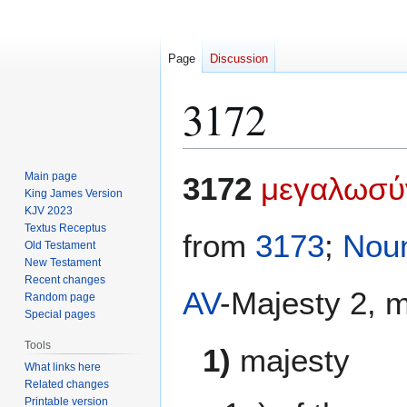
Page
Discussion
3172
Jump
Jump
Main page
3172
μεγαλωσύ
to
to
King James Version
KJV 2023
navigation
search
Textus Receptus
from
3173
;
Nou
Old Testament
New Testament
Recent changes
AV
-Majesty 2, m
Random page
Special pages
Tools
1)
majesty
What links here
Related changes
Printable version