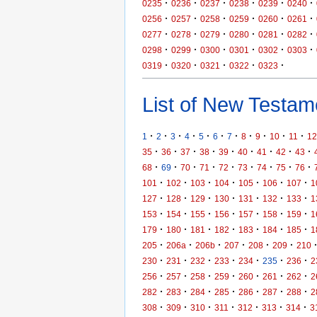
·
·
·
·
·
·
0235
0236
0237
0238
0239
0240
·
·
·
·
·
·
0256
0257
0258
0259
0260
0261
·
·
·
·
·
·
0277
0278
0279
0280
0281
0282
·
·
·
·
·
·
0298
0299
0300
0301
0302
0303
·
·
·
·
·
0319
0320
0321
0322
0323
List of New Testame
·
·
·
·
·
·
·
·
·
·
·
1
2
3
4
5
6
7
8
9
10
11
12
·
·
·
·
·
·
·
·
·
35
36
37
38
39
40
41
42
43
·
·
·
·
·
·
·
·
·
68
69
70
71
72
73
74
75
76
·
·
·
·
·
·
·
101
102
103
104
105
106
107
1
·
·
·
·
·
·
·
127
128
129
130
131
132
133
1
·
·
·
·
·
·
·
153
154
155
156
157
158
159
1
·
·
·
·
·
·
·
179
180
181
182
183
184
185
1
·
·
·
·
·
·
205
206a
206b
207
208
209
210
·
·
·
·
·
·
·
230
231
232
233
234
235
236
2
·
·
·
·
·
·
·
256
257
258
259
260
261
262
2
·
·
·
·
·
·
·
282
283
284
285
286
287
288
2
·
·
·
·
·
·
·
308
309
310
311
312
313
314
3