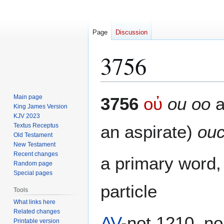
Page
Discussion
3756
Jump
Jump
Main page
3756
οὐ
ou oo
a
to
to
King James Version
KJV 2023
navigation
search
Textus Receptus
an aspirate)
ou
Old Testament
New Testament
Recent changes
a primary word,
Random page
Special pages
particle
Tools
What links here
Related changes
AV
-not 1210, n
Printable version