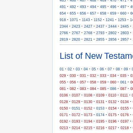
·
·
·
·
·
·
·
465
466
467
468
469
470
471
4
·
·
·
·
·
·
·
491
492
493
494
495
496
497
4
·
·
·
·
·
·
·
654
655
656
657
658
659
660
6
·
·
·
·
·
·
918
1071
1143
1152
1241
1253
1
·
·
·
·
·
·
2344
2423
2427
2437
2444
2445
·
·
·
·
·
·
2766
2767
2768
2793
2802
2803
·
·
·
·
·
·
2819
2820
2821
2855
2856
2857
List of New Testam
·
·
·
·
·
·
·
·
·
01
02
03
04
05
06
07
08
09
·
·
·
·
·
·
·
029
030
031
032
033
034
035
0
·
·
·
·
·
·
·
055
056
057
058
059
060
061
0
·
·
·
·
·
·
·
081
082
083
084
085
086
087
0
·
·
·
·
·
·
0106
0107
0108
0109
0110
0111
·
·
·
·
·
·
0128
0129
0130
0131
0132
0134
·
·
·
·
·
·
0150
0151
0152
0153
0154
0155
·
·
·
·
·
·
0171
0172
0173
0174
0175
0176
·
·
·
·
·
·
0192
0193
0194
0195
0196
0197
·
·
·
·
·
·
0213
0214
0215
0216
0217
0218