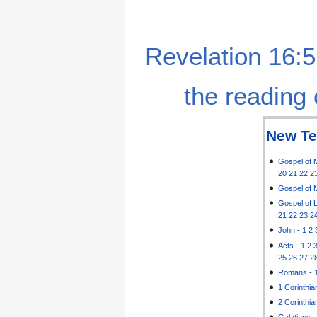
Revelation 16:5
the reading 
New Te
Gospel of 
20
21
22
2
Gospel of 
Gospel of 
21
22
23
2
John
-
1
2
Acts
-
1
2
25
26
27
2
Romans
-
1 Corinthia
2 Corinthia