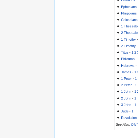
Galatians
Ephesians
Philippians
Colossians
1 Thessalo
2 Thessalo
1 Timothy
2 Timothy
Titus
-
1
2
Philemon
-
Hebrews
-
James
-
1
1 Peter
-
1
2 Peter
-
1
1 John
-
1
2 John
-
1
3 John
-
1
Jude
-
1
Revelation
See Also:
Old 