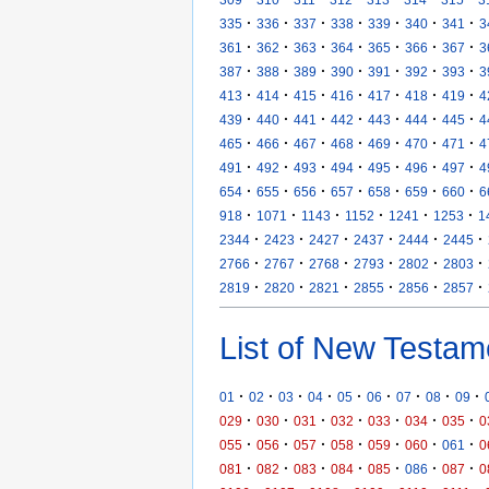
·
·
·
·
·
·
·
335
336
337
338
339
340
341
3
·
·
·
·
·
·
·
361
362
363
364
365
366
367
3
·
·
·
·
·
·
·
387
388
389
390
391
392
393
3
·
·
·
·
·
·
·
413
414
415
416
417
418
419
4
·
·
·
·
·
·
·
439
440
441
442
443
444
445
4
·
·
·
·
·
·
·
465
466
467
468
469
470
471
4
·
·
·
·
·
·
·
491
492
493
494
495
496
497
4
·
·
·
·
·
·
·
654
655
656
657
658
659
660
6
·
·
·
·
·
·
918
1071
1143
1152
1241
1253
1
·
·
·
·
·
·
2344
2423
2427
2437
2444
2445
·
·
·
·
·
·
2766
2767
2768
2793
2802
2803
·
·
·
·
·
·
2819
2820
2821
2855
2856
2857
List of New Testam
·
·
·
·
·
·
·
·
·
01
02
03
04
05
06
07
08
09
·
·
·
·
·
·
·
029
030
031
032
033
034
035
0
·
·
·
·
·
·
·
055
056
057
058
059
060
061
0
·
·
·
·
·
·
·
081
082
083
084
085
086
087
0