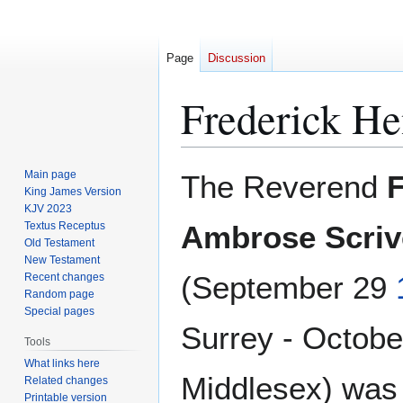
Page
Discussion
Frederick He
Jump
Jump
Main page
The Reverend
F
to
to
King James Version
KJV 2023
navigation
search
Textus Receptus
Ambrose Scriv
Old Testament
New Testament
(September 29
Recent changes
Random page
Special pages
Surrey - Octob
Tools
What links here
Middlesex) was
Related changes
Printable version