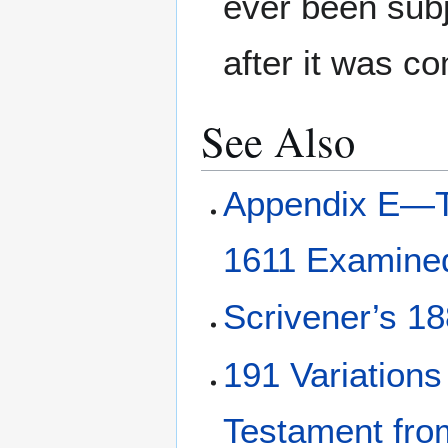
ever been subj
after it was c
See Also
Appendix E—Th
1611 Examine
Scrivener’s 1
191 Variation
Testament fro