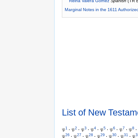
Reina Valera Gómez
Spanish
(TR 
Marginal Notes in the 1611 Authorize
List of New Testam
1
2
3
4
5
6
7
8
𝔓
·
𝔓
·
𝔓
·
𝔓
·
𝔓
·
𝔓
·
𝔓
·
𝔓
·
26
27
28
29
30
31
3
𝔓
·
𝔓
·
𝔓
·
𝔓
·
𝔓
·
𝔓
·
𝔓