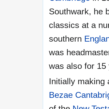
Southwark, he 
classics at a n
southern
Engla
was headmaster 
was also for 15 
Initially making
Bezae Cantabri
of the
New Test