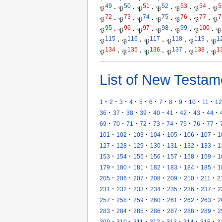
49
50
51
52
53
54
5
𝔓
·
𝔓
·
𝔓
·
𝔓
·
𝔓
·
𝔓
·
𝔓
72
73
74
75
76
77
7
𝔓
·
𝔓
·
𝔓
·
𝔓
·
𝔓
·
𝔓
·
𝔓
95
96
97
98
99
100
𝔓
·
𝔓
·
𝔓
·
𝔓
·
𝔓
·
𝔓
·
𝔓
115
116
117
118
119
1
𝔓
·
𝔓
·
𝔓
·
𝔓
·
𝔓
·
𝔓
134
135
136
137
138
1
𝔓
·
𝔓
·
𝔓
·
𝔓
·
𝔓
·
𝔓
List of New Testam
·
·
·
·
·
·
·
·
·
·
·
1
2
3
4
5
6
7
8
9
10
11
12
·
·
·
·
·
·
·
·
·
36
37
38
39
40
41
42
43
44
·
·
·
·
·
·
·
·
·
69
70
71
72
73
74
75
76
77
·
·
·
·
·
·
·
101
102
103
104
105
106
107
1
·
·
·
·
·
·
·
127
128
129
130
131
132
133
1
·
·
·
·
·
·
·
153
154
155
156
157
158
159
1
·
·
·
·
·
·
·
179
180
181
182
183
184
185
1
·
·
·
·
·
·
·
205
206
207
208
209
210
211
2
·
·
·
·
·
·
·
231
232
233
234
235
236
237
2
·
·
·
·
·
·
·
257
258
259
260
261
262
263
2
·
·
·
·
·
·
·
283
284
285
286
287
288
289
2
·
·
·
·
·
·
·
309
310
311
312
313
314
315
3