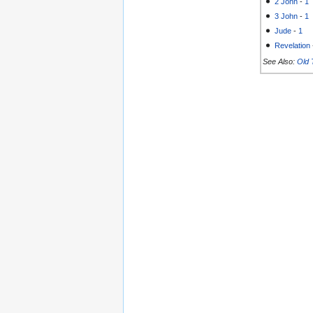
2 John
-
1
3 John
-
1
Jude
-
1
Revelation
See Also:
Old 