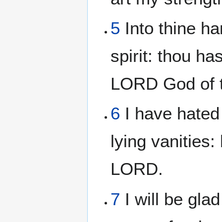
5
Into thine h
spirit: thou h
LORD God of t
6
I have hated
lying vanities: 
LORD.
7
I will be glad