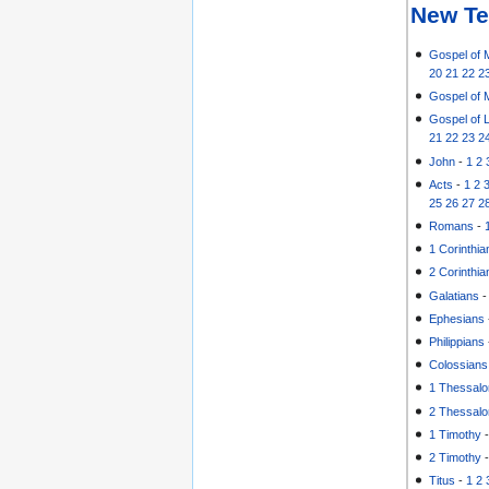
New Te
Gospel of 
20
21
22
2
Gospel of 
Gospel of 
21
22
23
2
John
-
1
2
Acts
-
1
2
25
26
27
2
Romans
-
1 Corinthia
2 Corinthia
Galatians
Ephesians
Philippians
Colossians
1 Thessalo
2 Thessalo
1 Timothy
2 Timothy
Titus
-
1
2