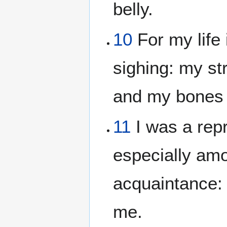
belly.
10
For my life 
sighing: my str
and my bones
11
I was a rep
especially am
acquaintance: 
me.