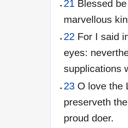
21
Blessed be 
marvellous kin
22
For I said i
eyes: neverthe
supplications 
23
O love the 
preserveth the 
proud doer.