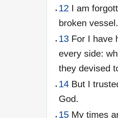
12
I am forgot
broken vessel
13
For I have 
every side: wh
they devised t
14
But I truste
God.
15
My times ar