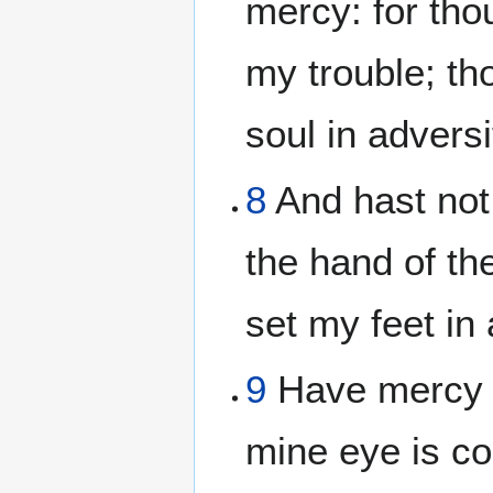
mercy: for tho
my trouble; t
soul in adversi
8
And hast not
the hand of th
set my feet in
9
Have mercy u
mine eye is c