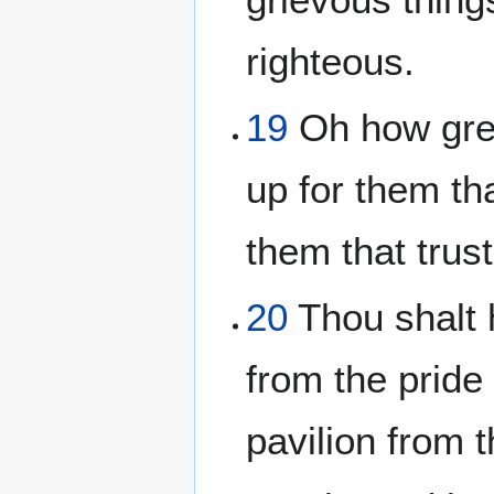
righteous.
19
Oh how grea
up for them th
them that trus
20
Thou shalt 
from the pride
pavilion from t