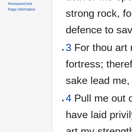
Permanent link
Page information
strong rock, f
defence to sa
3
For thou art
fortress; there
sake lead me,
4
Pull me out o
have laid privi
art my strengt