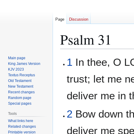
Page
Discussion
Psalm 31
Jump
Jump
Main page
1
In thee, O L
to
to
King James Version
KJV 2023
navigation
search
Textus Receptus
trust; let me 
Old Testament
New Testament
deliver me in 
Recent changes
Random page
Special pages
2
Bow down thi
Tools
What links here
Related changes
deliver me spe
Printable version