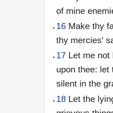
of mine enemi
16
Make thy fa
thy mercies' s
17
Let me not 
upon thee: let
silent in the g
18
Let the lyin
grievous thing