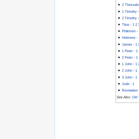
2 Thessalo
1 Timothy
2 Timothy
Titus
-
1
2
Philemon
-
Hebrews
-
James
-
1
1 Peter
-
1
2 Peter
-
1
1 John
-
1
2 John
-
1
3 John
-
1
Jude
-
1
Revelation
See Also:
Old 