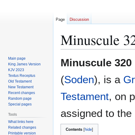
Page
Discussion
Minuscule 3
Jump
Jump
Main page
Minuscule 320
to
to
King James Version
KJV 2023
navigation
search
Textus Receptus
(
Soden
), is a
Gr
Old Testament
New Testament
Testament
, on 
Recent changes
Random page
Special pages
assigned to the 
Tools
What links here
Related changes
Contents
Printable version