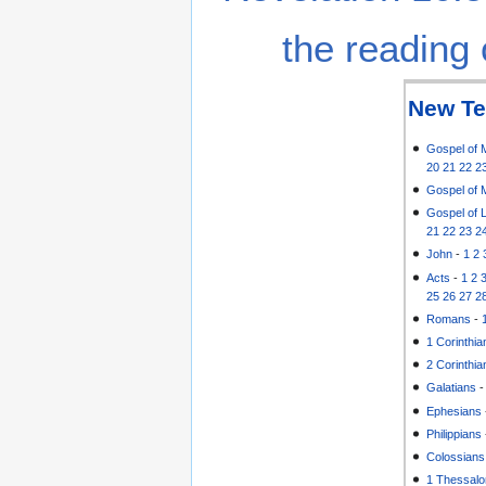
the reading 
New Te
Gospel of 
20
21
22
2
Gospel of 
Gospel of 
21
22
23
2
John
-
1
2
Acts
-
1
2
25
26
27
2
Romans
-
1 Corinthia
2 Corinthia
Galatians
Ephesians
Philippians
Colossians
1 Thessalo