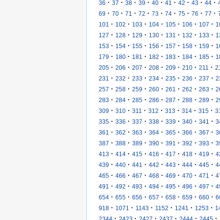
·
·
·
·
·
·
·
·
·
36
37
38
39
40
41
42
43
44
·
·
·
·
·
·
·
·
·
69
70
71
72
73
74
75
76
77
·
·
·
·
·
·
·
101
102
103
104
105
106
107
1
·
·
·
·
·
·
·
127
128
129
130
131
132
133
1
·
·
·
·
·
·
·
153
154
155
156
157
158
159
1
·
·
·
·
·
·
·
179
180
181
182
183
184
185
1
·
·
·
·
·
·
·
205
206
207
208
209
210
211
2
·
·
·
·
·
·
·
231
232
233
234
235
236
237
2
·
·
·
·
·
·
·
257
258
259
260
261
262
263
2
·
·
·
·
·
·
·
283
284
285
286
287
288
289
2
·
·
·
·
·
·
·
309
310
311
312
313
314
315
3
·
·
·
·
·
·
·
335
336
337
338
339
340
341
3
·
·
·
·
·
·
·
361
362
363
364
365
366
367
3
·
·
·
·
·
·
·
387
388
389
390
391
392
393
3
·
·
·
·
·
·
·
413
414
415
416
417
418
419
4
·
·
·
·
·
·
·
439
440
441
442
443
444
445
4
·
·
·
·
·
·
·
465
466
467
468
469
470
471
4
·
·
·
·
·
·
·
491
492
493
494
495
496
497
4
·
·
·
·
·
·
·
654
655
656
657
658
659
660
6
·
·
·
·
·
·
918
1071
1143
1152
1241
1253
1
·
·
·
·
·
·
2344
2423
2427
2437
2444
2445