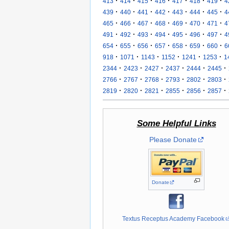
·
·
·
·
·
·
·
413
414
415
416
417
418
419
4
·
·
·
·
·
·
·
439
440
441
442
443
444
445
4
·
·
·
·
·
·
·
465
466
467
468
469
470
471
4
·
·
·
·
·
·
·
491
492
493
494
495
496
497
4
·
·
·
·
·
·
·
654
655
656
657
658
659
660
6
·
·
·
·
·
·
918
1071
1143
1152
1241
1253
1
·
·
·
·
·
·
2344
2423
2427
2437
2444
2445
·
·
·
·
·
·
2766
2767
2768
2793
2802
2803
·
·
·
·
·
·
2819
2820
2821
2855
2856
2857
Some Helpful Links
Please Donate
Donate
Textus Receptus Academy Facebook