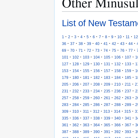
Other Minusu
List of New Testam
·
·
·
·
·
·
·
·
·
·
·
1
2
3
4
5
6
7
8
9
10
11
12
·
·
·
·
·
·
·
·
·
36
37
38
39
40
41
42
43
44
·
·
·
·
·
·
·
·
·
69
70
71
72
73
74
75
76
77
·
·
·
·
·
·
·
101
102
103
104
105
106
107
1
·
·
·
·
·
·
·
127
128
129
130
131
132
133
1
·
·
·
·
·
·
·
153
154
155
156
157
158
159
1
·
·
·
·
·
·
·
179
180
181
182
183
184
185
1
·
·
·
·
·
·
·
205
206
207
208
209
210
211
2
·
·
·
·
·
·
·
231
232
233
234
235
236
237
2
·
·
·
·
·
·
·
257
258
259
260
261
262
263
2
·
·
·
·
·
·
·
283
284
285
286
287
288
289
2
·
·
·
·
·
·
·
309
310
311
312
313
314
315
3
·
·
·
·
·
·
·
335
336
337
338
339
340
341
3
·
·
·
·
·
·
·
361
362
363
364
365
366
367
3
·
·
·
·
·
·
·
387
388
389
390
391
392
393
3