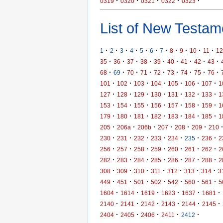
·
·
·
·
·
0319
0320
0321
0322
0323
List of New Testame
·
·
·
·
·
·
·
·
·
·
·
1
2
3
4
5
6
7
8
9
10
11
12
·
·
·
·
·
·
·
·
·
35
36
37
38
39
40
41
42
43
·
·
·
·
·
·
·
·
·
68
69
70
71
72
73
74
75
76
·
·
·
·
·
·
·
101
102
103
104
105
106
107
1
·
·
·
·
·
·
·
127
128
129
130
131
132
133
1
·
·
·
·
·
·
·
153
154
155
156
157
158
159
1
·
·
·
·
·
·
·
179
180
181
182
183
184
185
1
·
·
·
·
·
·
205
206a
206b
207
208
209
210
·
·
·
·
·
·
·
230
231
232
233
234
235
236
2
·
·
·
·
·
·
·
256
257
258
259
260
261
262
2
·
·
·
·
·
·
·
282
283
284
285
286
287
288
2
·
·
·
·
·
·
·
308
309
310
311
312
313
314
3
·
·
·
·
·
·
·
449
451
501
502
542
560
561
5
·
·
·
·
·
·
1604
1614
1619
1623
1637
1681
·
·
·
·
·
·
2140
2141
2142
2143
2144
2145
·
·
·
·
·
2404
2405
2406
2411
2412