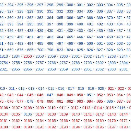
·
·
·
·
·
·
·
·
·
·
·
·
·
93
294
295
296
297
298
299
300
301
302
303
304
305
30
·
·
·
·
·
·
·
·
·
·
·
·
·
26
327
328
329
330
331
332
333
334
335
336
337
338
33
·
·
·
·
·
·
·
·
·
·
·
·
·
59
360
361
362
363
364
365
366
367
368
369
370
371
37
·
·
·
·
·
·
·
·
·
·
·
·
·
92
393
394
395
396
397
398
399
400
401
402
403
404
40
·
·
·
·
·
·
·
·
·
·
·
·
·
25
426
427
428
429
430
431
432
433
434
435
436
437
43
·
·
·
·
·
·
·
·
·
·
·
·
·
58
459
460
461
462
463
464
465
466
467
468
469
470
47
·
·
·
·
·
·
·
·
·
·
·
·
·
91
492
493
494
495
496
497
498
499
500
501
502
503
50
·
·
·
·
·
·
·
·
·
·
·
·
·
61
669
676
685
700
798
823
824
825
826
827
828
829
83
·
·
·
·
·
·
·
·
·
·
·
1813
1834
2050
2053
2059
2060
2061
2062
2174
2268
2344
·
·
·
·
·
·
·
·
·
·
·
2754
2755
2756
2757
2766
2767
2768
2793
2802
2803
2804
·
·
·
·
·
·
·
·
·
·
·
2821
2855
2856
2857
2858
2859
2860
2861
2862
2863
2881
·
·
·
·
·
·
·
·
·
·
·
·
·
010
011
012
013
014
015
016
017
018
019
020
021
022
0
·
·
·
·
·
·
·
·
·
·
·
·
·
42
043
044
045
046
047
048
049
050
051
052
053
054
05
·
·
·
·
·
·
·
·
·
·
·
·
·
75
076
077
078
079
080
081
082
083
084
085
086
087
08
·
·
·
·
·
·
·
·
·
·
·
0106
0107
0108
0109
0110
0111
0112
0113
0114
0115
0116
·
·
·
·
·
·
·
·
·
·
·
0134
0135
0136
0137
0138
0139
0140
0141
0142
0143
0144
·
·
·
·
·
·
·
·
·
·
·
0161
0162
0163
0164
0165
0166
0167
0168
0169
0170
0171
·
·
·
·
·
·
·
·
·
·
·
0188
0189
0190
0191
0192
0193
0194
0195
0196
0197
0198