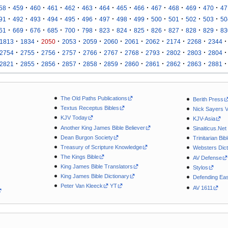
·
·
·
·
·
·
·
·
·
·
·
·
·
58
459
460
461
462
463
464
465
466
467
468
469
470
47
·
·
·
·
·
·
·
·
·
·
·
·
·
91
492
493
494
495
496
497
498
499
500
501
502
503
50
·
·
·
·
·
·
·
·
·
·
·
·
·
61
669
676
685
700
798
823
824
825
826
827
828
829
83
·
·
·
·
·
·
·
·
·
·
·
1813
1834
2050
2053
2059
2060
2061
2062
2174
2268
2344
·
·
·
·
·
·
·
·
·
·
·
2754
2755
2756
2757
2766
2767
2768
2793
2802
2803
2804
·
·
·
·
·
·
·
·
·
·
·
2821
2855
2856
2857
2858
2859
2860
2861
2862
2863
2881
The Old Paths Publications
Berith Press
Textus Receptus Bibles
Nick Sayers 
KJV Today
KJV-Asia
Another King James Bible Believer
Sinaiticus.Net
Dean Burgon Society
Trinitarian Bib
Treasury of Scripture Knowledge
Websters Dict
The Kings Bible
AV Defense
King James Bible Translators
Stylos
King James Bible Dictionary
Defending Eas
Peter Van Kleeck
YT
AV 1611