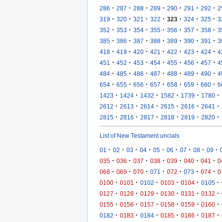
·
·
·
·
·
·
·
286
287
288
289
290
291
292
2
·
·
·
·
·
·
·
319
320
321
322
323
324
325
3
·
·
·
·
·
·
·
352
353
354
355
356
357
358
3
·
·
·
·
·
·
·
385
386
387
388
389
390
391
3
·
·
·
·
·
·
·
418
419
420
421
422
423
424
4
·
·
·
·
·
·
·
451
452
453
454
455
456
457
4
·
·
·
·
·
·
·
484
485
486
487
488
489
490
4
·
·
·
·
·
·
·
654
655
656
657
658
659
660
6
·
·
·
·
·
·
1423
1424
1432
1582
1739
1780
·
·
·
·
·
·
2612
2613
2614
2615
2616
2641
·
·
·
·
·
·
2815
2816
2817
2818
2819
2820
List of New Testament uncials
·
·
·
·
·
·
·
·
·
01
02
03
04
05
06
07
08
09
·
·
·
·
·
·
·
035
036
037
038
039
040
041
0
·
·
·
·
·
·
·
068
069
070
071
072
073
074
0
·
·
·
·
·
·
0100
0101
0102
0103
0104
0105
·
·
·
·
·
·
0127
0128
0129
0130
0131
0132
·
·
·
·
·
·
0155
0156
0157
0158
0159
0160
·
·
·
·
·
·
0182
0183
0184
0185
0186
0187