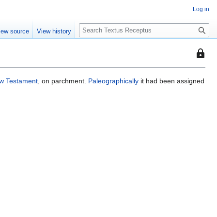
Log in
S
iew source
View history
e
a
This
r
page
c
is
h
w Testament
, on parchment.
Paleographically
it had been assigned
protec
so
that
only
users
with
the
"autoc
permis
can
edit
it.