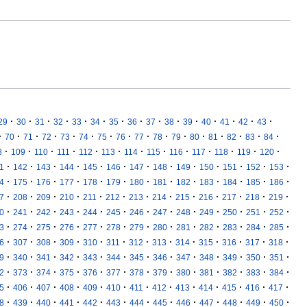
·
·
·
·
·
·
·
·
·
·
·
·
·
·
·
29
30
31
32
33
34
35
36
37
38
39
40
41
42
43
·
·
·
·
·
·
·
·
·
·
·
·
·
·
·
·
70
71
72
73
74
75
76
77
78
79
80
81
82
83
84
·
·
·
·
·
·
·
·
·
·
·
·
·
8
109
110
111
112
113
114
115
116
117
118
119
120
·
·
·
·
·
·
·
·
·
·
·
·
·
1
142
143
144
145
146
147
148
149
150
151
152
153
·
·
·
·
·
·
·
·
·
·
·
·
·
4
175
176
177
178
179
180
181
182
183
184
185
186
·
·
·
·
·
·
·
·
·
·
·
·
·
7
208
209
210
211
212
213
214
215
216
217
218
219
·
·
·
·
·
·
·
·
·
·
·
·
·
0
241
242
243
244
245
246
247
248
249
250
251
252
·
·
·
·
·
·
·
·
·
·
·
·
·
3
274
275
276
277
278
279
280
281
282
283
284
285
·
·
·
·
·
·
·
·
·
·
·
·
·
6
307
308
309
310
311
312
313
314
315
316
317
318
·
·
·
·
·
·
·
·
·
·
·
·
·
9
340
341
342
343
344
345
346
347
348
349
350
351
·
·
·
·
·
·
·
·
·
·
·
·
·
2
373
374
375
376
377
378
379
380
381
382
383
384
·
·
·
·
·
·
·
·
·
·
·
·
·
5
406
407
408
409
410
411
412
413
414
415
416
417
·
·
·
·
·
·
·
·
·
·
·
·
·
8
439
440
441
442
443
444
445
446
447
448
449
450