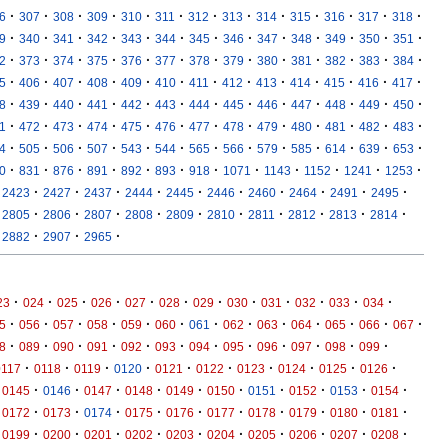
·
·
·
·
·
·
·
·
·
·
·
·
·
6
307
308
309
310
311
312
313
314
315
316
317
318
·
·
·
·
·
·
·
·
·
·
·
·
·
9
340
341
342
343
344
345
346
347
348
349
350
351
·
·
·
·
·
·
·
·
·
·
·
·
·
2
373
374
375
376
377
378
379
380
381
382
383
384
·
·
·
·
·
·
·
·
·
·
·
·
·
5
406
407
408
409
410
411
412
413
414
415
416
417
·
·
·
·
·
·
·
·
·
·
·
·
·
8
439
440
441
442
443
444
445
446
447
448
449
450
·
·
·
·
·
·
·
·
·
·
·
·
·
1
472
473
474
475
476
477
478
479
480
481
482
483
·
·
·
·
·
·
·
·
·
·
·
·
·
4
505
506
507
543
544
565
566
579
585
614
639
653
·
·
·
·
·
·
·
·
·
·
·
·
0
831
876
891
892
893
918
1071
1143
1152
1241
1253
·
·
·
·
·
·
·
·
·
·
2423
2427
2437
2444
2445
2446
2460
2464
2491
2495
·
·
·
·
·
·
·
·
·
·
2805
2806
2807
2808
2809
2810
2811
2812
2813
2814
·
·
·
2882
2907
2965
·
·
·
·
·
·
·
·
·
·
·
·
23
024
025
026
027
028
029
030
031
032
033
034
·
·
·
·
·
·
·
·
·
·
·
·
·
5
056
057
058
059
060
061
062
063
064
065
066
067
·
·
·
·
·
·
·
·
·
·
·
·
8
089
090
091
092
093
094
095
096
097
098
099
·
·
·
·
·
·
·
·
·
·
0117
0118
0119
0120
0121
0122
0123
0124
0125
0126
·
·
·
·
·
·
·
·
·
·
0145
0146
0147
0148
0149
0150
0151
0152
0153
0154
·
·
·
·
·
·
·
·
·
·
0172
0173
0174
0175
0176
0177
0178
0179
0180
0181
·
·
·
·
·
·
·
·
·
·
0199
0200
0201
0202
0203
0204
0205
0206
0207
0208