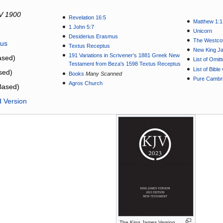
V 1900
Revelation 16:5
Matthew 1:1
1 John 5:7
Unicorn
Desiderius Erasmus
The Westcot
tus
Textus Receptus
New King J
191 Variations in Scrivener’s 1881 Greek New
sed)
List of Omit
Testament from Beza's 1598 Textus Receptus
List of Bibl
sed)
Books
Many Scanned
Pure Cambri
Agros Church
Based)
d Version
The King James Version