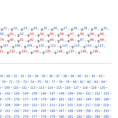
21
22
23
24
25
26
27
28
29
30
31
𝔓
·
𝔓
·
𝔓
·
𝔓
·
𝔓
·
𝔓
·
𝔓
·
𝔓
·
𝔓
·
𝔓
·
𝔓
·
50
51
52
53
54
55
56
57
58
59
60
·
𝔓
·
𝔓
·
𝔓
·
𝔓
·
𝔓
·
𝔓
·
𝔓
·
𝔓
·
𝔓
·
𝔓
·
79
80
81
82
83
84
85
86
87
88
89
·
𝔓
·
𝔓
·
𝔓
·
𝔓
·
𝔓
·
𝔓
·
𝔓
·
𝔓
·
𝔓
·
𝔓
·
107
108
109
110
111
112
113
114
115
𝔓
·
𝔓
·
𝔓
·
𝔓
·
𝔓
·
𝔓
·
𝔓
·
𝔓
·
𝔓
·
31
132
133
134
135
136
137
138
139
·
𝔓
·
𝔓
·
𝔓
·
𝔓
·
𝔓
·
𝔓
·
𝔓
·
𝔓
·
·
·
·
·
·
·
·
·
·
·
·
·
·
·
·
29
30
31
32
33
34
35
36
37
38
39
40
41
42
43
·
·
·
·
·
·
·
·
·
·
·
·
·
·
·
·
70
71
72
73
74
75
76
77
78
79
80
81
82
83
84
·
·
·
·
·
·
·
·
·
·
·
·
·
8
109
110
111
112
113
114
115
116
117
118
119
120
·
·
·
·
·
·
·
·
·
·
·
·
·
1
142
143
144
145
146
147
148
149
150
151
152
153
·
·
·
·
·
·
·
·
·
·
·
·
·
4
175
176
177
178
179
180
181
182
183
184
185
186
·
·
·
·
·
·
·
·
·
·
·
·
·
7
208
209
210
211
212
213
214
215
216
217
218
219
·
·
·
·
·
·
·
·
·
·
·
·
·
0
241
242
243
244
245
246
247
248
249
250
251
252
·
·
·
·
·
·
·
·
·
·
·
·
·
3
274
275
276
277
278
279
280
281
282
283
284
285