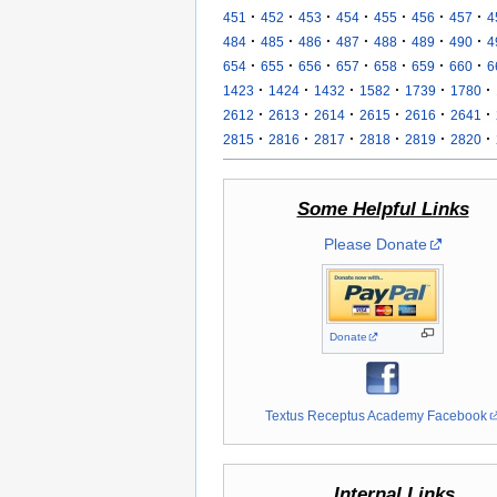
·
·
·
·
·
·
·
451
452
453
454
455
456
457
4
·
·
·
·
·
·
·
484
485
486
487
488
489
490
4
·
·
·
·
·
·
·
654
655
656
657
658
659
660
6
·
·
·
·
·
·
1423
1424
1432
1582
1739
1780
·
·
·
·
·
·
2612
2613
2614
2615
2616
2641
·
·
·
·
·
·
2815
2816
2817
2818
2819
2820
Some Helpful Links
Please Donate
Donate
Textus Receptus Academy Facebook
Internal Links