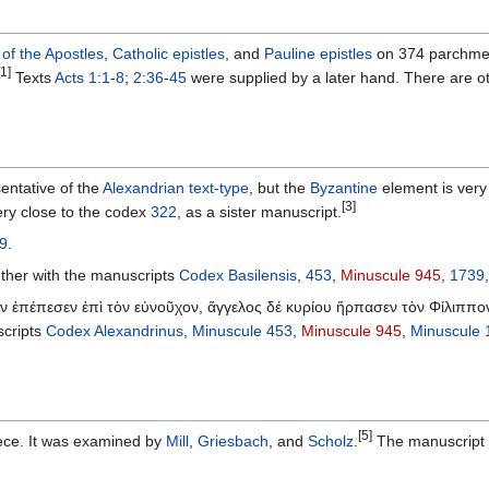
 of the Apostles
,
Catholic epistles
, and
Pauline epistles
on 374 parchmen
[1]
Texts
Acts 1:1
-
8
;
2:36
-
45
were supplied by a later hand. There are oth
entative of the
Alexandrian text-type
, but the
Byzantine
element is very
[3]
very close to the codex
322
, as a sister manuscript.
9
.
ether with the manuscripts
Codex Basilensis
,
453
,
Minuscule 945
,
1739
ον ἐπέπεσεν ἐπὶ τὸν εὐνοῦχον, ἄγγελος δέ κυρίου ἥρπασεν τὸν Φίλιππον
scripts
Codex Alexandrinus
,
Minuscule 453
,
Minuscule 945
,
Minuscule 
[5]
ece. It was examined by
Mill
,
Griesbach
, and
Scholz
.
The manuscript is