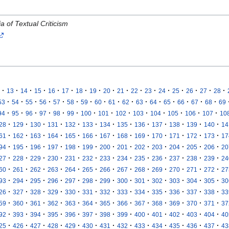
a of Textual Criticism
·
·
·
·
·
·
·
·
·
·
·
·
·
·
·
·
·
13
14
15
16
17
18
19
20
21
22
23
24
25
26
27
28
·
·
·
·
·
·
·
·
·
·
·
·
·
·
·
·
53
54
55
56
57
58
59
60
61
62
63
64
65
66
67
68
69
·
·
·
·
·
·
·
·
·
·
·
·
·
·
94
95
96
97
98
99
100
101
102
103
104
105
106
107
10
·
·
·
·
·
·
·
·
·
·
·
·
·
28
129
130
131
132
133
134
135
136
137
138
139
140
14
·
·
·
·
·
·
·
·
·
·
·
·
·
61
162
163
164
165
166
167
168
169
170
171
172
173
17
·
·
·
·
·
·
·
·
·
·
·
·
·
94
195
196
197
198
199
200
201
202
203
204
205
206
20
·
·
·
·
·
·
·
·
·
·
·
·
·
27
228
229
230
231
232
233
234
235
236
237
238
239
24
·
·
·
·
·
·
·
·
·
·
·
·
·
60
261
262
263
264
265
266
267
268
269
270
271
272
27
·
·
·
·
·
·
·
·
·
·
·
·
·
93
294
295
296
297
298
299
300
301
302
303
304
305
30
·
·
·
·
·
·
·
·
·
·
·
·
·
26
327
328
329
330
331
332
333
334
335
336
337
338
33
·
·
·
·
·
·
·
·
·
·
·
·
·
59
360
361
362
363
364
365
366
367
368
369
370
371
37
·
·
·
·
·
·
·
·
·
·
·
·
·
92
393
394
395
396
397
398
399
400
401
402
403
404
40
·
·
·
·
·
·
·
·
·
·
·
·
·
25
426
427
428
429
430
431
432
433
434
435
436
437
43