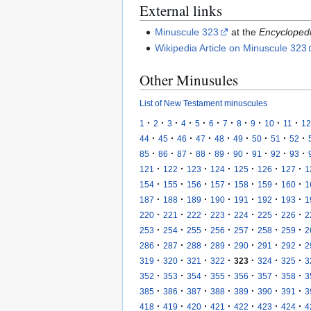
External links
Minuscule 323
at the
Encyclopedi
Wikipedia Article on Minuscule 323
Other Minusules
List of New Testament minuscules
·
·
·
·
·
·
·
·
·
·
·
1
2
3
4
5
6
7
8
9
10
11
12
·
·
·
·
·
·
·
·
·
44
45
46
47
48
49
50
51
52
·
·
·
·
·
·
·
·
·
85
86
87
88
89
90
91
92
93
·
·
·
·
·
·
·
121
122
123
124
125
126
127
1
·
·
·
·
·
·
·
154
155
156
157
158
159
160
1
·
·
·
·
·
·
·
187
188
189
190
191
192
193
1
·
·
·
·
·
·
·
220
221
222
223
224
225
226
2
·
·
·
·
·
·
·
253
254
255
256
257
258
259
2
·
·
·
·
·
·
·
286
287
288
289
290
291
292
2
·
·
·
·
·
·
·
319
320
321
322
323
324
325
3
·
·
·
·
·
·
·
352
353
354
355
356
357
358
3
·
·
·
·
·
·
·
385
386
387
388
389
390
391
3
·
·
·
·
·
·
·
418
419
420
421
422
423
424
4