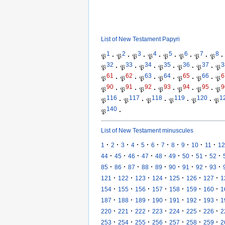
List of New Testament Papyri
1
2
3
4
5
6
7
8
𝔓
·
𝔓
·
𝔓
·
𝔓
·
𝔓
·
𝔓
·
𝔓
·
𝔓
·
32
33
34
35
36
37
3
𝔓
·
𝔓
·
𝔓
·
𝔓
·
𝔓
·
𝔓
·
𝔓
61
62
63
64
65
66
6
𝔓
·
𝔓
·
𝔓
·
𝔓
·
𝔓
·
𝔓
·
𝔓
90
91
92
93
94
95
9
𝔓
·
𝔓
·
𝔓
·
𝔓
·
𝔓
·
𝔓
·
𝔓
116
117
118
119
120
1
𝔓
·
𝔓
·
𝔓
·
𝔓
·
𝔓
·
𝔓
140
𝔓
·
List of New Testament minuscules
·
·
·
·
·
·
·
·
·
·
·
1
2
3
4
5
6
7
8
9
10
11
12
·
·
·
·
·
·
·
·
·
44
45
46
47
48
49
50
51
52
·
·
·
·
·
·
·
·
·
85
86
87
88
89
90
91
92
93
·
·
·
·
·
·
·
121
122
123
124
125
126
127
1
·
·
·
·
·
·
·
154
155
156
157
158
159
160
1
·
·
·
·
·
·
·
187
188
189
190
191
192
193
1
·
·
·
·
·
·
·
220
221
222
223
224
225
226
2
·
·
·
·
·
·
·
253
254
255
256
257
258
259
2