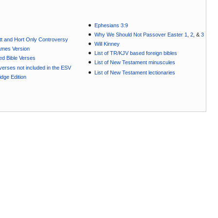
Ephesians 3:9
Why We Should Not Passover Easter 1
,
2
, &
3
t and Hort Only Controversy
Will Kinney
ames Version
List of TR/KJV based foreign bibles
ted Bible Verses
List of New Testament minuscules
e verses not included in the ESV
List of New Testament lectionaries
dge Edition