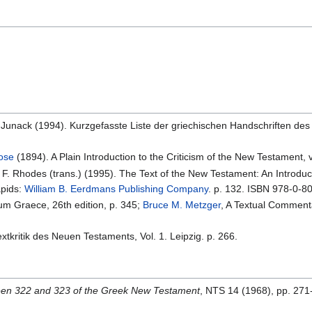
K. Junack (1994). Kurzgefasste Liste der griechischen Handschriften des
rose
(1894). A Plain Introduction to the Criticism of the New Testament, 
l F. Rhodes (trans.) (1995). The Text of the New Testament: An Introduct
apids:
William B. Eerdmans Publishing Company
. p. 132. ISBN 978-0-8
m Graece, 26th edition, p. 345;
Bruce M. Metzger
, A Textual Comment
xtkritik des Neuen Testaments, Vol. 1. Leipzig. p. 266.
een 322 and 323 of the Greek New Testament
, NTS 14 (1968), pp. 271