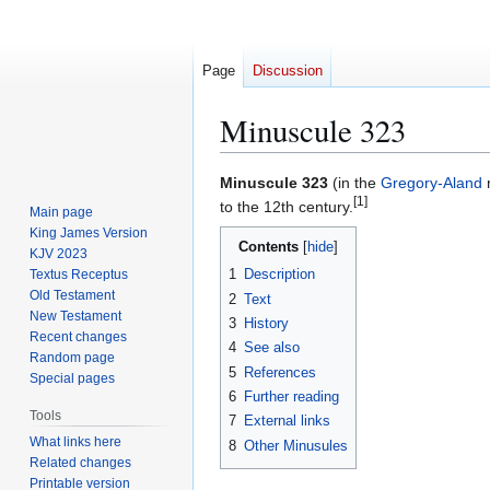
Page
Discussion
Minuscule 323
Jump
Jump
Minuscule 323
(in the
Gregory-Aland
n
[1]
to
to
to the 12th century.
Main page
navigation
search
King James Version
Contents
KJV 2023
1
Description
Textus Receptus
Old Testament
2
Text
New Testament
3
History
Recent changes
4
See also
Random page
5
References
Special pages
6
Further reading
Tools
7
External links
What links here
8
Other Minusules
Related changes
Printable version