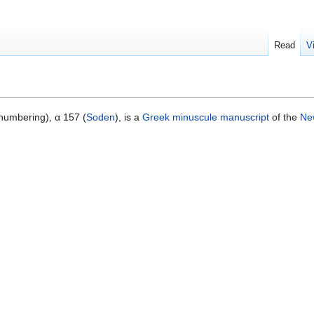
Read
V
umbering), α 157 (
Soden
), is a
Greek
minuscule
manuscript
of the
Ne