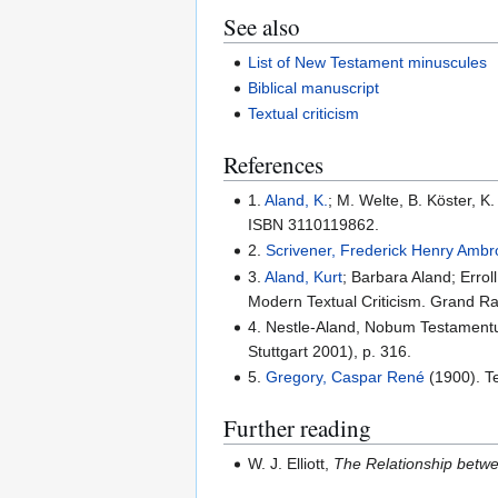
See also
List of New Testament minuscules
Biblical manuscript
Textual criticism
References
1.
Aland, K.
; M. Welte, B. Köster, 
ISBN 3110119862.
2.
Scrivener, Frederick Henry Amb
3.
Aland, Kurt
; Barbara Aland; Errol
Modern Textual Criticism. Grand R
4. Nestle-Aland, Nobum Testamentu
Stuttgart 2001), p. 316.
5.
Gregory, Caspar René
(1900). Te
Further reading
W. J. Elliott,
The Relationship betw