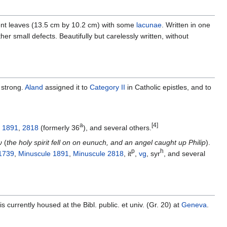
t leaves (13.5 cm by 10.2 cm) with some
lacunae
. Written in one
er small defects. Beautifully but carelessly written, without
 strong.
Aland
assigned it to
Category II
in Catholic epistles, and to
a
[4]
,
1891
,
2818
(formerly 36
), and several others.
 (
the holy spirit fell on on eunuch, and an angel caught up Philip
).
p
h
1739
,
Minuscule 1891
,
Minuscule 2818
, it
,
vg
, syr
, and several
 currently housed at the Bibl. public. et univ. (Gr. 20) at
Geneva
.