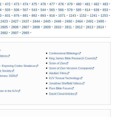
·
·
·
·
·
·
·
·
·
·
·
·
·
1
472
473
474
475
476
477
478
479
480
481
482
483
·
·
·
·
·
·
·
·
·
·
·
·
·
4
505
506
507
543
544
565
566
579
585
614
639
653
·
·
·
·
·
·
·
·
·
·
·
·
0
831
876
891
892
893
918
1071
1143
1152
1241
1253
·
·
·
·
·
·
·
·
·
·
2423
2427
2437
2444
2445
2446
2460
2464
2491
2495
·
·
·
·
·
·
·
·
·
·
2805
2806
2807
2808
2809
2810
2811
2812
2813
2814
·
·
·
2882
2907
2965
Confessional Bibliology
Videos
King James Bible Research Council
Scion of Zion
 - Exposing Codex Sinaiticus
Scion of Zion Versions Compared
le Society
Adullam Films
ionary 1828
KJV Textual Technology
Jonathan Sheffield Videos
Pure Bible Forum
ter in the KJV
David Cloud Articles