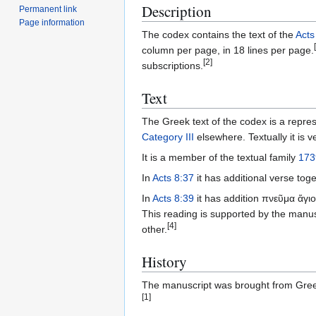
Description
Permanent link
Page information
The codex contains the text of the
Acts
column per page, in 18 lines per page.
[2]
subscriptions.
Text
The Greek text of the codex is a repres
Category III
elsewhere. Textually it is 
It is a member of the textual family
173
In
Acts 8:37
it has additional verse tog
In
Acts 8:39
it has addition πνεῦμα ἅγι
This reading is supported by the manu
[4]
other.
History
The manuscript was brought from Gre
[1]