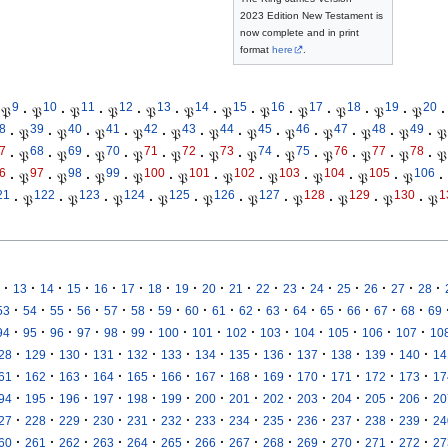
2023 Edition New Testament is
now complete and in print
format
here
.
9
10
11
12
13
14
15
16
17
18
19
20
𝔓
·
𝔓
·
𝔓
·
𝔓
·
𝔓
·
𝔓
·
𝔓
·
𝔓
·
𝔓
·
𝔓
·
𝔓
·
𝔓
·
8
39
40
41
42
43
44
45
46
47
48
49
·
𝔓
·
𝔓
·
𝔓
·
𝔓
·
𝔓
·
𝔓
·
𝔓
·
𝔓
·
𝔓
·
𝔓
·
𝔓
·
𝔓
7
68
69
70
71
72
73
74
75
76
77
78
·
𝔓
·
𝔓
·
𝔓
·
𝔓
·
𝔓
·
𝔓
·
𝔓
·
𝔓
·
𝔓
·
𝔓
·
𝔓
·
𝔓
6
97
98
99
100
101
102
103
104
105
106
·
𝔓
·
𝔓
·
𝔓
·
𝔓
·
𝔓
·
𝔓
·
𝔓
·
𝔓
·
𝔓
·
𝔓
·
21
122
123
124
125
126
127
128
129
130
1
·
𝔓
·
𝔓
·
𝔓
·
𝔓
·
𝔓
·
𝔓
·
𝔓
·
𝔓
·
𝔓
·
𝔓
·
·
·
·
·
·
·
·
·
·
·
·
·
·
·
·
·
13
14
15
16
17
18
19
20
21
22
23
24
25
26
27
28
·
·
·
·
·
·
·
·
·
·
·
·
·
·
·
·
53
54
55
56
57
58
59
60
61
62
63
64
65
66
67
68
69
·
·
·
·
·
·
·
·
·
·
·
·
·
·
94
95
96
97
98
99
100
101
102
103
104
105
106
107
10
·
·
·
·
·
·
·
·
·
·
·
·
·
28
129
130
131
132
133
134
135
136
137
138
139
140
14
·
·
·
·
·
·
·
·
·
·
·
·
·
61
162
163
164
165
166
167
168
169
170
171
172
173
17
·
·
·
·
·
·
·
·
·
·
·
·
·
94
195
196
197
198
199
200
201
202
203
204
205
206
20
·
·
·
·
·
·
·
·
·
·
·
·
·
27
228
229
230
231
232
233
234
235
236
237
238
239
24
·
·
·
·
·
·
·
·
·
·
·
·
·
60
261
262
263
264
265
266
267
268
269
270
271
272
27