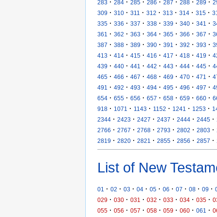
·
·
·
·
·
·
·
283
284
285
286
287
288
289
2
·
·
·
·
·
·
·
309
310
311
312
313
314
315
3
·
·
·
·
·
·
·
335
336
337
338
339
340
341
3
·
·
·
·
·
·
·
361
362
363
364
365
366
367
3
·
·
·
·
·
·
·
387
388
389
390
391
392
393
3
·
·
·
·
·
·
·
413
414
415
416
417
418
419
4
·
·
·
·
·
·
·
439
440
441
442
443
444
445
4
·
·
·
·
·
·
·
465
466
467
468
469
470
471
4
·
·
·
·
·
·
·
491
492
493
494
495
496
497
4
·
·
·
·
·
·
·
654
655
656
657
658
659
660
6
·
·
·
·
·
·
918
1071
1143
1152
1241
1253
1
·
·
·
·
·
·
2344
2423
2427
2437
2444
2445
·
·
·
·
·
·
2766
2767
2768
2793
2802
2803
·
·
·
·
·
·
2819
2820
2821
2855
2856
2857
List of New Testam
·
·
·
·
·
·
·
·
·
01
02
03
04
05
06
07
08
09
·
·
·
·
·
·
·
029
030
031
032
033
034
035
0
·
·
·
·
·
·
·
055
056
057
058
059
060
061
0