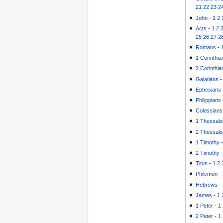
21
22
23
2
John
-
1
2
Acts
-
1
2
25
26
27
2
Romans
-
1 Corinthia
2 Corinthia
Galatians
Ephesians
Philippians
Colossians
1 Thessalo
2 Thessalo
1 Timothy
2 Timothy
Titus
-
1
2
Philemon
-
Hebrews
-
James
-
1
1 Peter
-
1
2 Peter
-
1