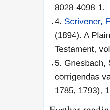
8028-4098-1.
4.
Scrivener, 
(1894). A Plain
Testament, vol
5. Griesbach, 
corrigendas va
1785, 1793), 1
Further readin