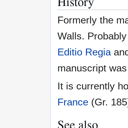
History
Formerly the ma
Walls. Probably
Editio Regia
and
manuscript wa
It is currently 
France
(Gr. 185
See also