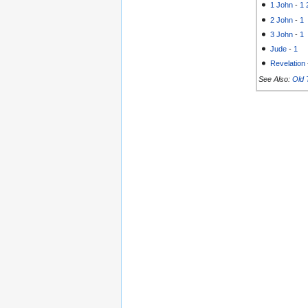
1 John
-
1
2 John
-
1
3 John
-
1
Jude
-
1
Revelation
See Also:
Old 