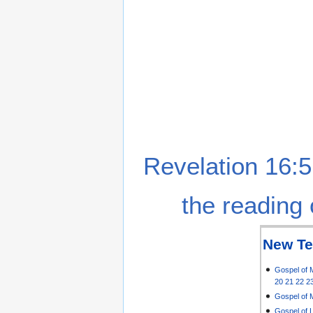
Revelation 16:5
the reading 
New Te
Gospel of 
20
21
22
2
Gospel of 
Gospel of 