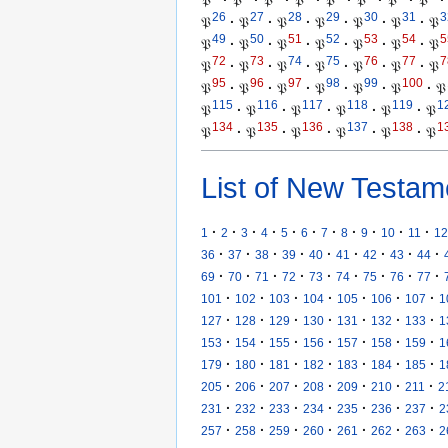
𝔓
·
𝔓
·
𝔓
·
𝔓
·
𝔓
·
𝔓
·
𝔓
·
𝔓
·
26
27
28
29
30
31
3
𝔓
·
𝔓
·
𝔓
·
𝔓
·
𝔓
·
𝔓
·
𝔓
49
50
51
52
53
54
5
𝔓
·
𝔓
·
𝔓
·
𝔓
·
𝔓
·
𝔓
·
𝔓
72
73
74
75
76
77
7
𝔓
·
𝔓
·
𝔓
·
𝔓
·
𝔓
·
𝔓
·
𝔓
95
96
97
98
99
100
𝔓
·
𝔓
·
𝔓
·
𝔓
·
𝔓
·
𝔓
·
𝔓
115
116
117
118
119
1
𝔓
·
𝔓
·
𝔓
·
𝔓
·
𝔓
·
𝔓
134
135
136
137
138
1
𝔓
·
𝔓
·
𝔓
·
𝔓
·
𝔓
·
𝔓
List of New Testam
·
·
·
·
·
·
·
·
·
·
·
1
2
3
4
5
6
7
8
9
10
11
12
·
·
·
·
·
·
·
·
·
36
37
38
39
40
41
42
43
44
·
·
·
·
·
·
·
·
·
69
70
71
72
73
74
75
76
77
·
·
·
·
·
·
·
101
102
103
104
105
106
107
1
·
·
·
·
·
·
·
127
128
129
130
131
132
133
1
·
·
·
·
·
·
·
153
154
155
156
157
158
159
1
·
·
·
·
·
·
·
179
180
181
182
183
184
185
1
·
·
·
·
·
·
·
205
206
207
208
209
210
211
2
·
·
·
·
·
·
·
231
232
233
234
235
236
237
2
·
·
·
·
·
·
·
257
258
259
260
261
262
263
2