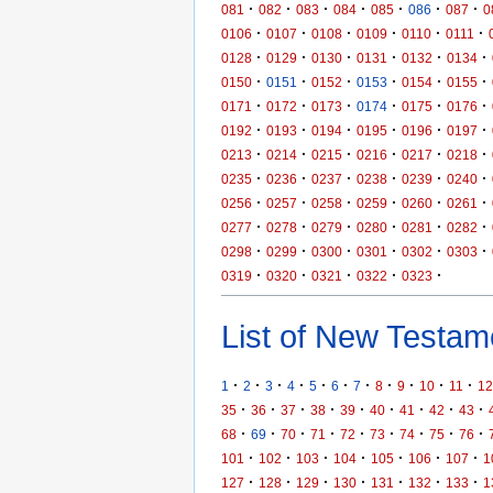
·
·
·
·
·
·
·
081
082
083
084
085
086
087
0
·
·
·
·
·
·
0106
0107
0108
0109
0110
0111
·
·
·
·
·
·
0128
0129
0130
0131
0132
0134
·
·
·
·
·
·
0150
0151
0152
0153
0154
0155
·
·
·
·
·
·
0171
0172
0173
0174
0175
0176
·
·
·
·
·
·
0192
0193
0194
0195
0196
0197
·
·
·
·
·
·
0213
0214
0215
0216
0217
0218
·
·
·
·
·
·
0235
0236
0237
0238
0239
0240
·
·
·
·
·
·
0256
0257
0258
0259
0260
0261
·
·
·
·
·
·
0277
0278
0279
0280
0281
0282
·
·
·
·
·
·
0298
0299
0300
0301
0302
0303
·
·
·
·
·
0319
0320
0321
0322
0323
List of New Testame
·
·
·
·
·
·
·
·
·
·
·
1
2
3
4
5
6
7
8
9
10
11
12
·
·
·
·
·
·
·
·
·
35
36
37
38
39
40
41
42
43
·
·
·
·
·
·
·
·
·
68
69
70
71
72
73
74
75
76
·
·
·
·
·
·
·
101
102
103
104
105
106
107
1
·
·
·
·
·
·
·
127
128
129
130
131
132
133
1