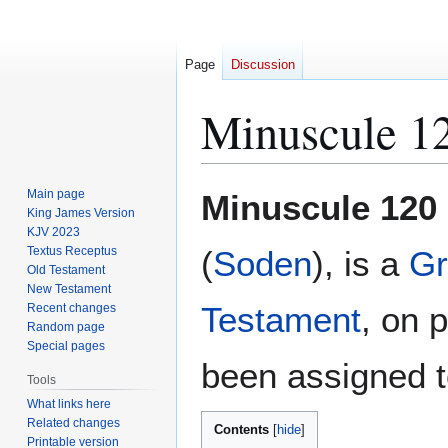
Page
Discussion
Minuscule 1
Jump
Jump
Main page
Minuscule 120
to
to
King James Version
KJV 2023
navigation
search
Textus Receptus
(
Soden
), is a
Gr
Old Testament
New Testament
Testament
, on 
Recent changes
Random page
Special pages
been assigned t
Tools
What links here
Related changes
Contents
Printable version