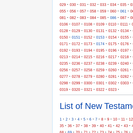
·
·
·
·
·
·
·
029
030
031
032
033
034
035
0
·
·
·
·
·
·
·
055
056
057
058
059
060
061
0
·
·
·
·
·
·
·
081
082
083
084
085
086
087
0
·
·
·
·
·
·
0106
0107
0108
0109
0110
0111
·
·
·
·
·
·
0128
0129
0130
0131
0132
0134
·
·
·
·
·
·
0150
0151
0152
0153
0154
0155
·
·
·
·
·
·
0171
0172
0173
0174
0175
0176
·
·
·
·
·
·
0192
0193
0194
0195
0196
0197
·
·
·
·
·
·
0213
0214
0215
0216
0217
0218
·
·
·
·
·
·
0235
0236
0237
0238
0239
0240
·
·
·
·
·
·
0256
0257
0258
0259
0260
0261
·
·
·
·
·
·
0277
0278
0279
0280
0281
0282
·
·
·
·
·
·
0298
0299
0300
0301
0302
0303
·
·
·
·
·
0319
0320
0321
0322
0323
List of New Testame
·
·
·
·
·
·
·
·
·
·
·
1
2
3
4
5
6
7
8
9
10
11
12
·
·
·
·
·
·
·
·
·
35
36
37
38
39
40
41
42
43
·
·
·
·
·
·
·
·
·
68
69
70
71
72
73
74
75
76