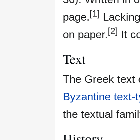
[1]
page.
Lacking
[2]
on paper.
It c
Text
The Greek text o
Byzantine text-
the textual fami
History