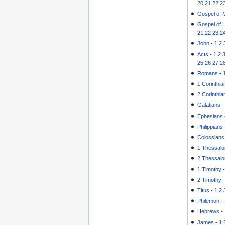
20
21
22
2
Gospel of 
Gospel of 
21
22
23
2
John
-
1
2
Acts
-
1
2
25
26
27
2
Romans
-
1 Corinthia
2 Corinthia
Galatians
Ephesians
Philippians
Colossians
1 Thessalo
2 Thessalo
1 Timothy
2 Timothy
Titus
-
1
2
Philemon
-
Hebrews
-
James
-
1