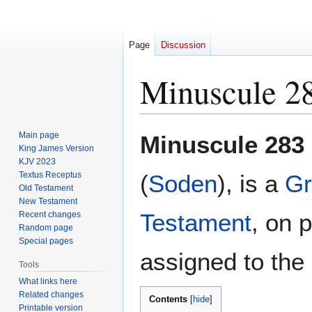
Page
Discussion
Minuscule 2
Jump
Jump
Main page
Minuscule 283
to
to
King James Version
KJV 2023
navigation
search
Textus Receptus
(
Soden
), is a
Gr
Old Testament
New Testament
Testament
, on 
Recent changes
Random page
Special pages
assigned to the 
Tools
What links here
Related changes
Contents
Printable version