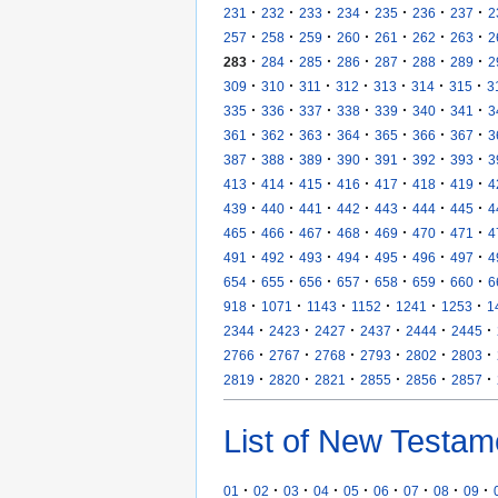
·
·
·
·
·
·
·
231
232
233
234
235
236
237
2
·
·
·
·
·
·
·
257
258
259
260
261
262
263
2
·
·
·
·
·
·
·
283
284
285
286
287
288
289
2
·
·
·
·
·
·
·
309
310
311
312
313
314
315
3
·
·
·
·
·
·
·
335
336
337
338
339
340
341
3
·
·
·
·
·
·
·
361
362
363
364
365
366
367
3
·
·
·
·
·
·
·
387
388
389
390
391
392
393
3
·
·
·
·
·
·
·
413
414
415
416
417
418
419
4
·
·
·
·
·
·
·
439
440
441
442
443
444
445
4
·
·
·
·
·
·
·
465
466
467
468
469
470
471
4
·
·
·
·
·
·
·
491
492
493
494
495
496
497
4
·
·
·
·
·
·
·
654
655
656
657
658
659
660
6
·
·
·
·
·
·
918
1071
1143
1152
1241
1253
1
·
·
·
·
·
·
2344
2423
2427
2437
2444
2445
·
·
·
·
·
·
2766
2767
2768
2793
2802
2803
·
·
·
·
·
·
2819
2820
2821
2855
2856
2857
List of New Testam
·
·
·
·
·
·
·
·
·
01
02
03
04
05
06
07
08
09