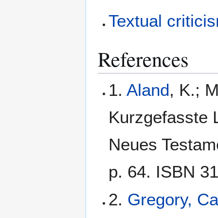
Textual critici
References
1.
Aland
, K.; 
Kurzgefasste L
Neues Testamen
p. 64. ISBN 3
2.
Gregory, C