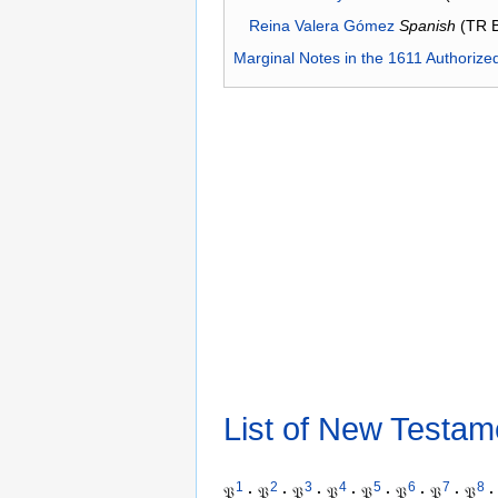
Reina Valera Gómez
Spanish
(TR 
Marginal Notes in the 1611 Authorize
List of New Testam
1
2
3
4
5
6
7
8
𝔓
·
𝔓
·
𝔓
·
𝔓
·
𝔓
·
𝔓
·
𝔓
·
𝔓
·