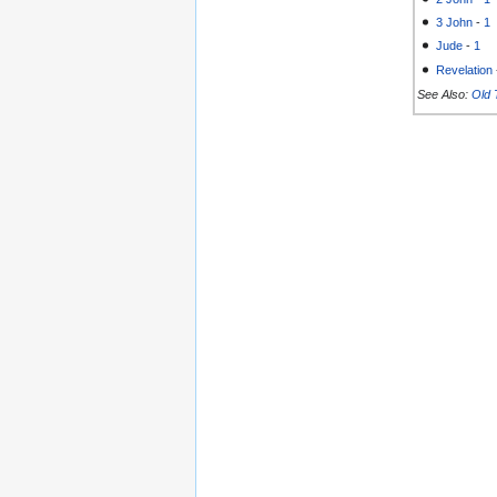
3 John
-
1
Jude
-
1
Revelation
See Also:
Old 