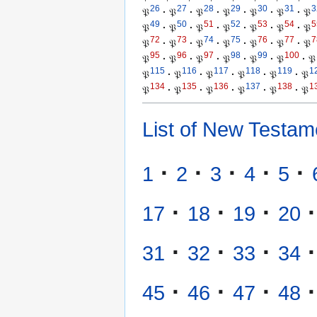
26
27
28
29
30
31
3
𝔓
·
𝔓
·
𝔓
·
𝔓
·
𝔓
·
𝔓
·
𝔓
49
50
51
52
53
54
5
𝔓
·
𝔓
·
𝔓
·
𝔓
·
𝔓
·
𝔓
·
𝔓
72
73
74
75
76
77
7
𝔓
·
𝔓
·
𝔓
·
𝔓
·
𝔓
·
𝔓
·
𝔓
95
96
97
98
99
100
𝔓
·
𝔓
·
𝔓
·
𝔓
·
𝔓
·
𝔓
·
𝔓
115
116
117
118
119
1
𝔓
·
𝔓
·
𝔓
·
𝔓
·
𝔓
·
𝔓
134
135
136
137
138
1
𝔓
·
𝔓
·
𝔓
·
𝔓
·
𝔓
·
𝔓
List of New Testam
·
·
·
·
·
1
2
3
4
5
·
·
·
·
17
18
19
20
·
·
·
·
31
32
33
34
·
·
·
·
45
46
47
48