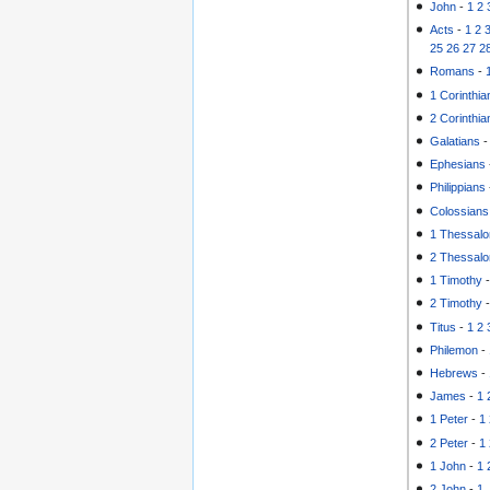
John
-
1
2
Acts
-
1
2
25
26
27
2
Romans
-
1 Corinthia
2 Corinthia
Galatians
Ephesians
Philippians
Colossians
1 Thessalo
2 Thessalo
1 Timothy
2 Timothy
Titus
-
1
2
Philemon
-
Hebrews
-
James
-
1
1 Peter
-
1
2 Peter
-
1
1 John
-
1
2 John
-
1