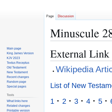
Page
Discussion
Minuscule 2
External Link
Main page
Jump
Jump
King James Version
to
to
KJV 2023
navigation
search
Textus Receptus
Wikipedia Arti
Old Testament
New Testament
Recent changes
Random page
List of New Testam
Special pages
Tools
·
·
·
·
·
1
2
3
4
5
What links here
Related changes
Printable version