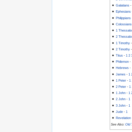
Galatians
Ephesians
Philippians
Colossians
1 Thessalo
2 Thessalo
1 Timothy
2 Timothy
Titus
-
1
2
Philemon
-
Hebrews
-
James
-
1
1 Peter
-
1
2 Peter
-
1
1 John
-
1
2 John
-
1
3 John
-
1
Jude
-
1
Revelation
See Also:
Old 