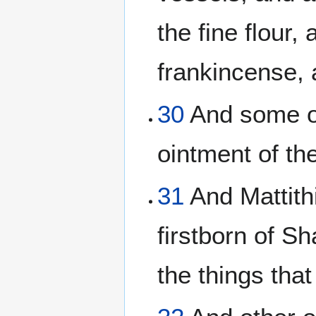
the fine flour,
frankincense, 
30
And some of
ointment of th
31
And Mattith
firstborn of Sh
the things tha