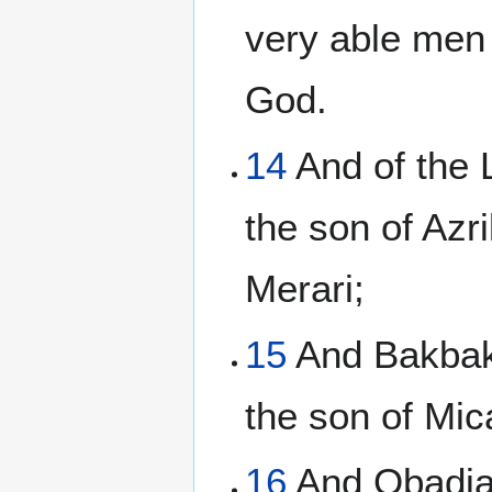
very able men 
God.
14
And of the 
the son of Azr
Merari;
15
And Bakbakk
the son of Mic
16
And Obadiah