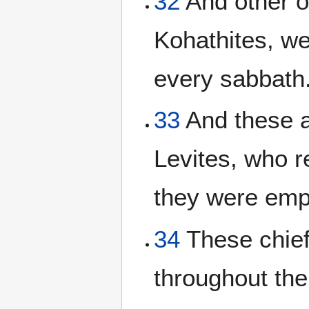
32
And other of
Kohathites, we
every sabbath
33
And these ar
Levites, who r
they were empl
34
These chief 
throughout the