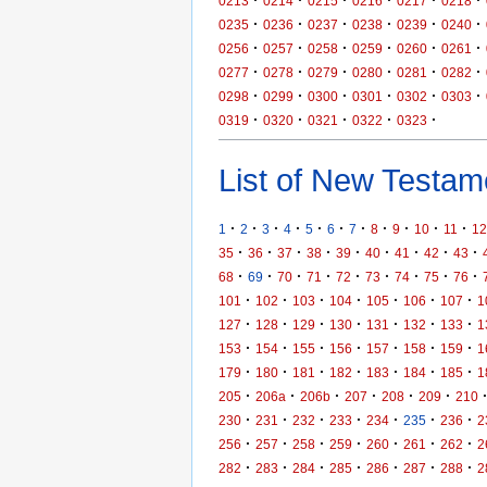
·
·
·
·
·
·
0213
0214
0215
0216
0217
0218
·
·
·
·
·
·
0235
0236
0237
0238
0239
0240
·
·
·
·
·
·
0256
0257
0258
0259
0260
0261
·
·
·
·
·
·
0277
0278
0279
0280
0281
0282
·
·
·
·
·
·
0298
0299
0300
0301
0302
0303
·
·
·
·
·
0319
0320
0321
0322
0323
List of New Testame
·
·
·
·
·
·
·
·
·
·
·
1
2
3
4
5
6
7
8
9
10
11
12
·
·
·
·
·
·
·
·
·
35
36
37
38
39
40
41
42
43
·
·
·
·
·
·
·
·
·
68
69
70
71
72
73
74
75
76
·
·
·
·
·
·
·
101
102
103
104
105
106
107
1
·
·
·
·
·
·
·
127
128
129
130
131
132
133
1
·
·
·
·
·
·
·
153
154
155
156
157
158
159
1
·
·
·
·
·
·
·
179
180
181
182
183
184
185
1
·
·
·
·
·
·
205
206a
206b
207
208
209
210
·
·
·
·
·
·
·
230
231
232
233
234
235
236
2
·
·
·
·
·
·
·
256
257
258
259
260
261
262
2
·
·
·
·
·
·
·
282
283
284
285
286
287
288
2