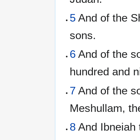
5
And of the Sh
sons.
6
And of the so
hundred and ni
7
And of the so
Meshullam, th
8
And Ibneiah 