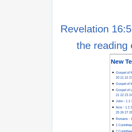
Revelation 16:5
the reading 
New Te
Gospel of 
20
21
22
2
Gospel of 
Gospel of 
21
22
23
2
John
-
1
2
Acts
-
1
2
25
26
27
2
Romans
-
1 Corinthia
2 Corinthia