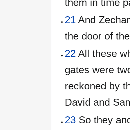
them in time 
21
And Zechari
the door of th
22
All these w
gates were tw
reckoned by th
David and Samu
23
So they and 