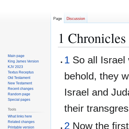
Page
Discussion
1 Chronicles
Jump
Jump
Main page
1
So all Israe
to
to
King James Version
KJV 2023
navigation
search
Textus Receptus
behold, they w
Old Testament
New Testament
Israel and Jud
Recent changes
Random page
Special pages
their transgres
Tools
What links here
Related changes
2
Now the first 
Printable version