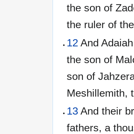
the son of Zad
the ruler of t
12
And Adaiah 
the son of Mal
son of Jahzera
Meshillemith, 
13
And their br
fathers, a th