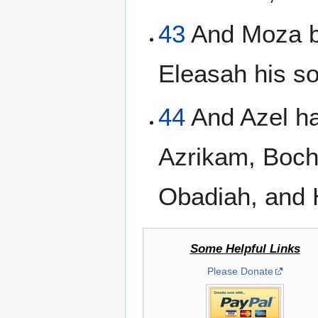
43
And Moza be
Eleasah his so
44
And Azel ha
Azrikam, Boch
Obadiah, and 
Some Helpful Links
Please Donate