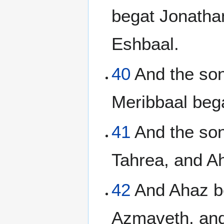
begat Jonatha
Eshbaal.
40
And the son
Meribbaal beg
41
And the son
Tahrea, and A
42
And Ahaz be
Azmaveth, and