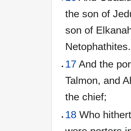
the son of Jed
son of Elkanah,
Netophathites.
17
And the por
Talmon, and A
the chief;
18
Who hithert
were porters i