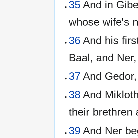
35
And in Gibeo
whose wife's
36
And his fir
Baal, and Ner
37
And Gedor, 
38
And Mikloth
their brethren
39
And Ner beg