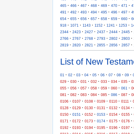
·
·
·
·
·
·
·
465
466
467
468
469
470
471
4
·
·
·
·
·
·
·
491
492
493
494
495
496
497
4
·
·
·
·
·
·
·
654
655
656
657
658
659
660
6
·
·
·
·
·
·
918
1071
1143
1152
1241
1253
1
·
·
·
·
·
·
2344
2423
2427
2437
2444
2445
·
·
·
·
·
·
2766
2767
2768
2793
2802
2803
·
·
·
·
·
·
2819
2820
2821
2855
2856
2857
List of New Testam
·
·
·
·
·
·
·
·
·
01
02
03
04
05
06
07
08
09
·
·
·
·
·
·
·
029
030
031
032
033
034
035
0
·
·
·
·
·
·
·
055
056
057
058
059
060
061
0
·
·
·
·
·
·
·
081
082
083
084
085
086
087
0
·
·
·
·
·
·
0106
0107
0108
0109
0110
0111
·
·
·
·
·
·
0128
0129
0130
0131
0132
0134
·
·
·
·
·
·
0150
0151
0152
0153
0154
0155
·
·
·
·
·
·
0171
0172
0173
0174
0175
0176
·
·
·
·
·
·
0192
0193
0194
0195
0196
0197