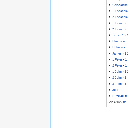
Colossians
1 Thessalo
2 Thessalo
1 Timothy
2 Timothy
Titus
-
1
2
Philemon
-
Hebrews
-
James
-
1
1 Peter
-
1
2 Peter
-
1
1 John
-
1
2 John
-
1
3 John
-
1
Jude
-
1
Revelation
See Also:
Old 