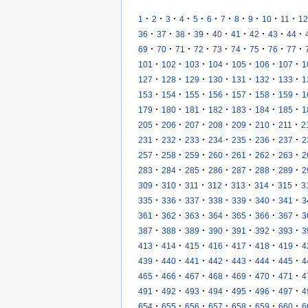
·
·
·
·
·
·
·
·
·
·
·
1
2
3
4
5
6
7
8
9
10
11
12
·
·
·
·
·
·
·
·
·
36
37
38
39
40
41
42
43
44
·
·
·
·
·
·
·
·
·
69
70
71
72
73
74
75
76
77
·
·
·
·
·
·
·
101
102
103
104
105
106
107
1
·
·
·
·
·
·
·
127
128
129
130
131
132
133
1
·
·
·
·
·
·
·
153
154
155
156
157
158
159
1
·
·
·
·
·
·
·
179
180
181
182
183
184
185
1
·
·
·
·
·
·
·
205
206
207
208
209
210
211
2
·
·
·
·
·
·
·
231
232
233
234
235
236
237
2
·
·
·
·
·
·
·
257
258
259
260
261
262
263
2
·
·
·
·
·
·
·
283
284
285
286
287
288
289
2
·
·
·
·
·
·
·
309
310
311
312
313
314
315
3
·
·
·
·
·
·
·
335
336
337
338
339
340
341
3
·
·
·
·
·
·
·
361
362
363
364
365
366
367
3
·
·
·
·
·
·
·
387
388
389
390
391
392
393
3
·
·
·
·
·
·
·
413
414
415
416
417
418
419
4
·
·
·
·
·
·
·
439
440
441
442
443
444
445
4
·
·
·
·
·
·
·
465
466
467
468
469
470
471
4
·
·
·
·
·
·
·
491
492
493
494
495
496
497
4
·
·
·
·
·
·
·
654
655
656
657
658
659
660
6