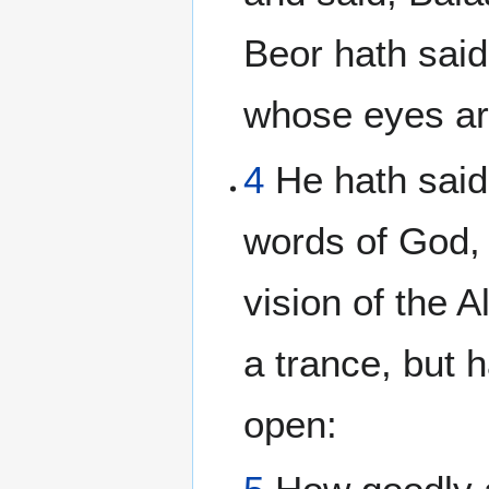
Beor hath sai
whose eyes ar
4
He hath said
words of God,
vision of the Al
a trance, but 
open: