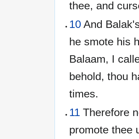
thee, and curs
10
And Balak's
he smote his h
Balaam, I call
behold, thou h
times.
11
Therefore no
promote thee u