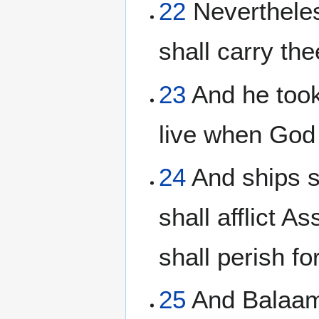
22
Nevertheles
shall carry th
23
And he took 
live when God 
24
And ships s
shall afflict A
shall perish fo
25
And Balaam 