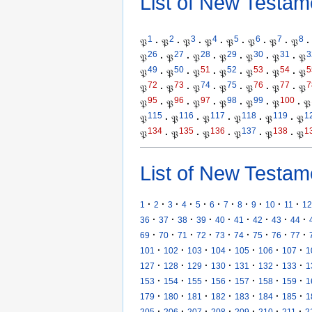
List of New Testam
1
2
3
4
5
6
7
8
𝔓
·
𝔓
·
𝔓
·
𝔓
·
𝔓
·
𝔓
·
𝔓
·
𝔓
·
26
27
28
29
30
31
3
𝔓
·
𝔓
·
𝔓
·
𝔓
·
𝔓
·
𝔓
·
𝔓
49
50
51
52
53
54
5
𝔓
·
𝔓
·
𝔓
·
𝔓
·
𝔓
·
𝔓
·
𝔓
72
73
74
75
76
77
7
𝔓
·
𝔓
·
𝔓
·
𝔓
·
𝔓
·
𝔓
·
𝔓
95
96
97
98
99
100
𝔓
·
𝔓
·
𝔓
·
𝔓
·
𝔓
·
𝔓
·
𝔓
115
116
117
118
119
1
𝔓
·
𝔓
·
𝔓
·
𝔓
·
𝔓
·
𝔓
134
135
136
137
138
1
𝔓
·
𝔓
·
𝔓
·
𝔓
·
𝔓
·
𝔓
List of New Testam
·
·
·
·
·
·
·
·
·
·
·
1
2
3
4
5
6
7
8
9
10
11
12
·
·
·
·
·
·
·
·
·
36
37
38
39
40
41
42
43
44
·
·
·
·
·
·
·
·
·
69
70
71
72
73
74
75
76
77
·
·
·
·
·
·
·
101
102
103
104
105
106
107
1
·
·
·
·
·
·
·
127
128
129
130
131
132
133
1
·
·
·
·
·
·
·
153
154
155
156
157
158
159
1
·
·
·
·
·
·
·
179
180
181
182
183
184
185
1
·
·
·
·
·
·
·
205
206
207
208
209
210
211
2