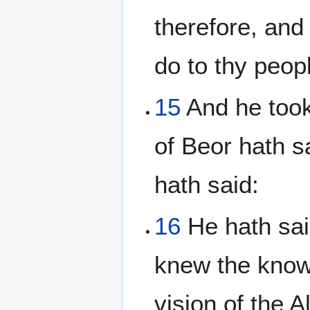
therefore, and 
do to thy peopl
15
And he took
of Beor hath 
hath said:
16
He hath sai
knew the know
vision of the A