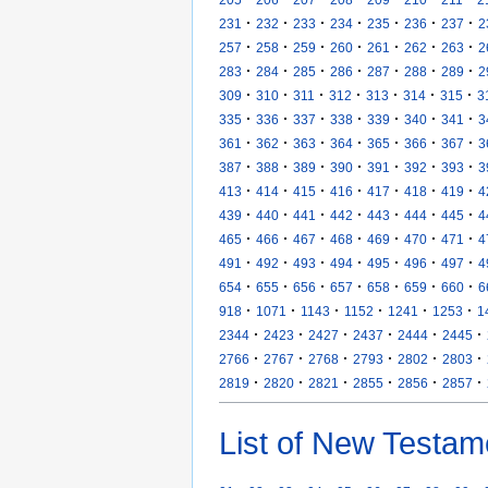
·
·
·
·
·
·
·
231
232
233
234
235
236
237
2
·
·
·
·
·
·
·
257
258
259
260
261
262
263
2
·
·
·
·
·
·
·
283
284
285
286
287
288
289
2
·
·
·
·
·
·
·
309
310
311
312
313
314
315
3
·
·
·
·
·
·
·
335
336
337
338
339
340
341
3
·
·
·
·
·
·
·
361
362
363
364
365
366
367
3
·
·
·
·
·
·
·
387
388
389
390
391
392
393
3
·
·
·
·
·
·
·
413
414
415
416
417
418
419
4
·
·
·
·
·
·
·
439
440
441
442
443
444
445
4
·
·
·
·
·
·
·
465
466
467
468
469
470
471
4
·
·
·
·
·
·
·
491
492
493
494
495
496
497
4
·
·
·
·
·
·
·
654
655
656
657
658
659
660
6
·
·
·
·
·
·
918
1071
1143
1152
1241
1253
1
·
·
·
·
·
·
2344
2423
2427
2437
2444
2445
·
·
·
·
·
·
2766
2767
2768
2793
2802
2803
·
·
·
·
·
·
2819
2820
2821
2855
2856
2857
List of New Testam