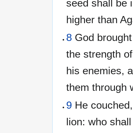
seed shall be 
higher than Ag
8
God brought h
the strength of
his enemies, a
them through w
9
He couched, 
lion: who shall