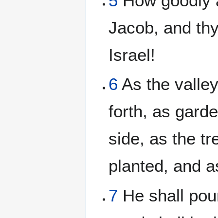
5
How goodly a
Jacob, and thy
Israel!
6
As the valle
forth, as garde
side, as the t
planted, and a
7
He shall pour