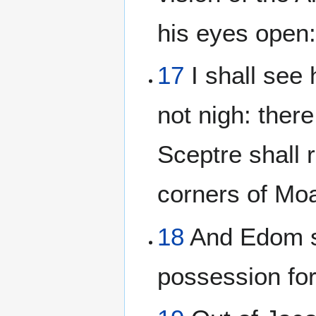
his eyes open
17
I shall see 
not nigh: ther
Sceptre shall r
corners of Moa
18
And Edom sh
possession for