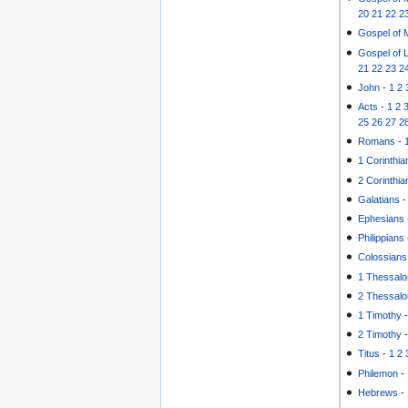
20
21
22
2
Gospel of 
Gospel of 
21
22
23
2
John
-
1
2
Acts
-
1
2
25
26
27
2
Romans
-
1 Corinthia
2 Corinthia
Galatians
Ephesians
Philippians
Colossians
1 Thessalo
2 Thessalo
1 Timothy
2 Timothy
Titus
-
1
2
Philemon
-
Hebrews
-