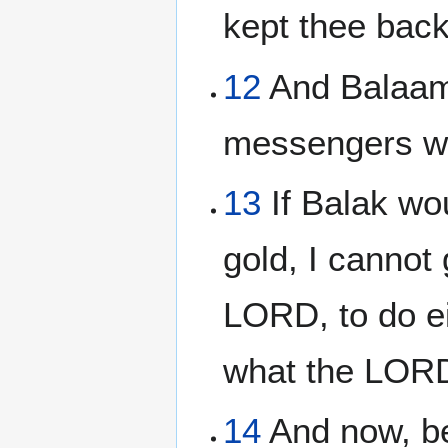
kept thee back
12
And Balaam 
messengers wh
13
If Balak wou
gold, I canno
LORD, to do ei
what the LORD 
14
And now, be