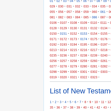
·
·
·
·
·
·
·
·
·
01
02
03
04
05
06
07
08
09
·
·
·
·
·
·
·
029
030
031
032
033
034
035
0
·
·
·
·
·
·
·
055
056
057
058
059
060
061
0
·
·
·
·
·
·
·
081
082
083
084
085
086
087
0
·
·
·
·
·
·
0106
0107
0108
0109
0110
0111
·
·
·
·
·
·
0128
0129
0130
0131
0132
0134
·
·
·
·
·
·
0150
0151
0152
0153
0154
0155
·
·
·
·
·
·
0171
0172
0173
0174
0175
0176
·
·
·
·
·
·
0192
0193
0194
0195
0196
0197
·
·
·
·
·
·
0213
0214
0215
0216
0217
0218
·
·
·
·
·
·
0235
0236
0237
0238
0239
0240
·
·
·
·
·
·
0256
0257
0258
0259
0260
0261
·
·
·
·
·
·
0277
0278
0279
0280
0281
0282
·
·
·
·
·
·
0298
0299
0300
0301
0302
0303
·
·
·
·
·
0319
0320
0321
0322
0323
List of New Testame
·
·
·
·
·
·
·
·
·
·
·
1
2
3
4
5
6
7
8
9
10
11
12
·
·
·
·
·
·
·
·
·
35
36
37
38
39
40
41
42
43