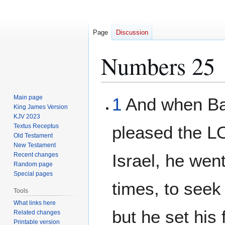
Page
Discussion
Numbers 25
Jump
Jump
Main page
1
And when Bal
to
to
King James Version
KJV 2023
navigation
search
Textus Receptus
pleased the L
Old Testament
New Testament
Israel, he went
Recent changes
Random page
Special pages
times, to seek
Tools
What links here
but he set his
Related changes
Printable version