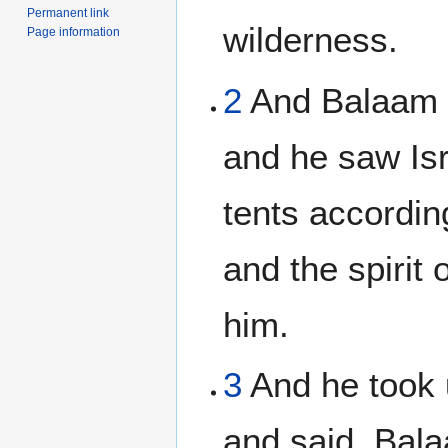
Permanent link
wilderness.
Page information
2
And Balaam l
and he saw Isr
tents according
and the spirit
him.
3
And he took 
and said, Bala