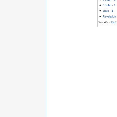
3 John
-
1
Jude
-
1
Revelation
See Also:
Old 