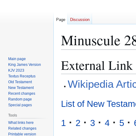
Page
Discussion
Minuscule 2
External Link
Main page
Jump
Jump
King James Version
to
to
KJV 2023
navigation
search
Textus Receptus
Wikipedia Arti
Old Testament
New Testament
Recent changes
Random page
List of New Testam
Special pages
Tools
·
·
·
·
·
1
2
3
4
5
What links here
Related changes
Printable version