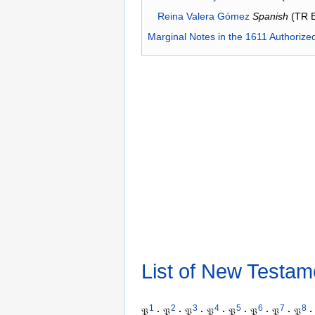
Reina Valera Gómez
Spanish
(TR 
Marginal Notes in the 1611 Authorize
List of New Testam
1
2
3
4
5
6
7
8
𝔓
·
𝔓
·
𝔓
·
𝔓
·
𝔓
·
𝔓
·
𝔓
·
𝔓
·