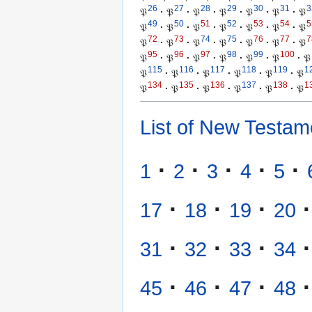
26
27
28
29
30
31
3
𝔓
·
𝔓
·
𝔓
·
𝔓
·
𝔓
·
𝔓
·
𝔓
49
50
51
52
53
54
5
𝔓
·
𝔓
·
𝔓
·
𝔓
·
𝔓
·
𝔓
·
𝔓
72
73
74
75
76
77
7
𝔓
·
𝔓
·
𝔓
·
𝔓
·
𝔓
·
𝔓
·
𝔓
95
96
97
98
99
100
𝔓
·
𝔓
·
𝔓
·
𝔓
·
𝔓
·
𝔓
·
𝔓
115
116
117
118
119
1
𝔓
·
𝔓
·
𝔓
·
𝔓
·
𝔓
·
𝔓
134
135
136
137
138
1
𝔓
·
𝔓
·
𝔓
·
𝔓
·
𝔓
·
𝔓
List of New Testam
·
·
·
·
·
1
2
3
4
5
·
·
·
·
17
18
19
20
·
·
·
·
31
32
33
34
·
·
·
·
45
46
47
48