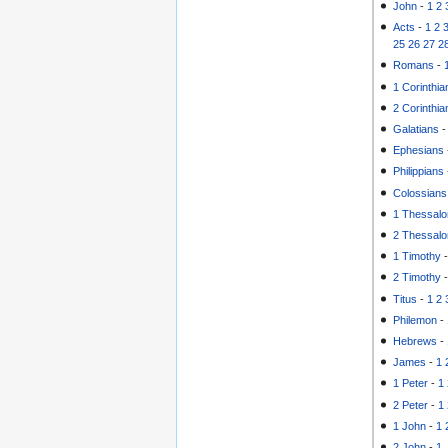
John
-
1
2
Acts
-
1
2
25
26
27
2
Romans
-
1 Corinthia
2 Corinthia
Galatians
Ephesians
Philippians
Colossians
1 Thessalo
2 Thessalo
1 Timothy
2 Timothy
Titus
-
1
2
Philemon
-
Hebrews
-
James
-
1
1 Peter
-
1
2 Peter
-
1
1 John
-
1
2 John
-
1