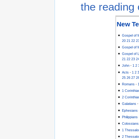
the reading 
New Te
Gospel of 
20
21
22
2
Gospel of 
Gospel of 
21
22
23
2
John
-
1
2
Acts
-
1
2
25
26
27
2
Romans
-
1 Corinthia
2 Corinthia
Galatians
Ephesians
Philippians
Colossians
1 Thessalo
2 Thessalo