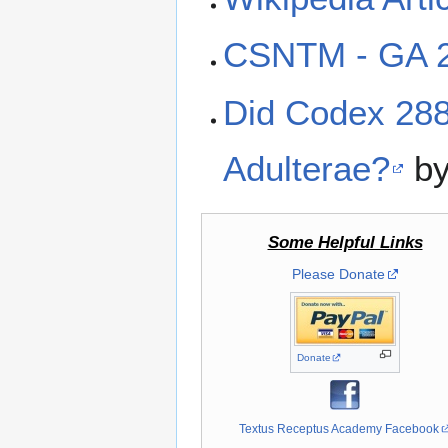
CSNTM - GA 
Did Codex 2882
Adulterae?
b
Some Helpful Links
Please Donate
Donate
Textus Receptus Academy Facebook