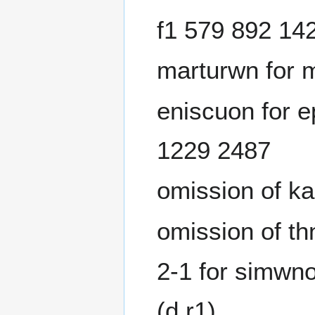
f1 579 892 142
marturwn for m
eniscuon for e
1229 2487
omission of ka
omission of th
2-1 for simwno
(d r1)