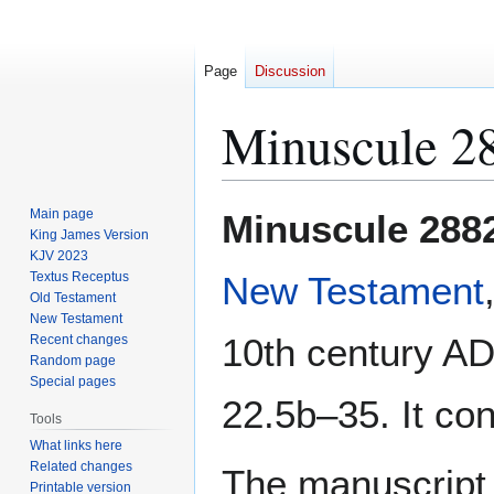
Page
Discussion
Minuscule 2
Jump
Jump
Main page
Minuscule 288
to
to
King James Version
KJV 2023
navigation
search
Textus Receptus
New Testament
Old Testament
New Testament
10th century AD
Recent changes
Random page
Special pages
22.5b–35. It co
Tools
What links here
Related changes
The manuscript
Printable version