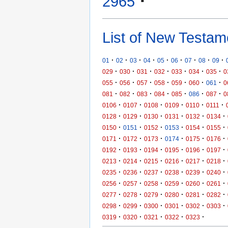
·
2965
List of New Testam
·
·
·
·
·
·
·
·
·
01
02
03
04
05
06
07
08
09
·
·
·
·
·
·
·
029
030
031
032
033
034
035
0
·
·
·
·
·
·
·
055
056
057
058
059
060
061
0
·
·
·
·
·
·
·
081
082
083
084
085
086
087
0
·
·
·
·
·
·
0106
0107
0108
0109
0110
0111
·
·
·
·
·
·
0128
0129
0130
0131
0132
0134
·
·
·
·
·
·
0150
0151
0152
0153
0154
0155
·
·
·
·
·
·
0171
0172
0173
0174
0175
0176
·
·
·
·
·
·
0192
0193
0194
0195
0196
0197
·
·
·
·
·
·
0213
0214
0215
0216
0217
0218
·
·
·
·
·
·
0235
0236
0237
0238
0239
0240
·
·
·
·
·
·
0256
0257
0258
0259
0260
0261
·
·
·
·
·
·
0277
0278
0279
0280
0281
0282
·
·
·
·
·
·
0298
0299
0300
0301
0302
0303
·
·
·
·
·
0319
0320
0321
0322
0323