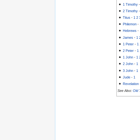
1 Timothy
2 Timothy
Titus
-
1
2
Philemon
-
Hebrews
-
James
-
1
1 Peter
-
1
2 Peter
-
1
1 John
-
1
2 John
-
1
3 John
-
1
Jude
-
1
Revelation
See Also:
Old 