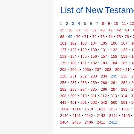
List of New Testame
·
·
·
·
·
·
·
·
·
·
·
1
2
3
4
5
6
7
8
9
10
11
12
·
·
·
·
·
·
·
·
·
35
36
37
38
39
40
41
42
43
·
·
·
·
·
·
·
·
·
68
69
70
71
72
73
74
75
76
·
·
·
·
·
·
·
101
102
103
104
105
106
107
1
·
·
·
·
·
·
·
127
128
129
130
131
132
133
1
·
·
·
·
·
·
·
153
154
155
156
157
158
159
1
·
·
·
·
·
·
·
179
180
181
182
183
184
185
1
·
·
·
·
·
·
205
206a
206b
207
208
209
210
·
·
·
·
·
·
·
230
231
232
233
234
235
236
2
·
·
·
·
·
·
·
256
257
258
259
260
261
262
2
·
·
·
·
·
·
·
282
283
284
285
286
287
288
2
·
·
·
·
·
·
·
308
309
310
311
312
313
314
3
·
·
·
·
·
·
·
449
451
501
502
542
560
561
5
·
·
·
·
·
·
1604
1614
1619
1623
1637
1681
·
·
·
·
·
·
2140
2141
2142
2143
2144
2145
·
·
·
·
·
2404
2405
2406
2411
2412