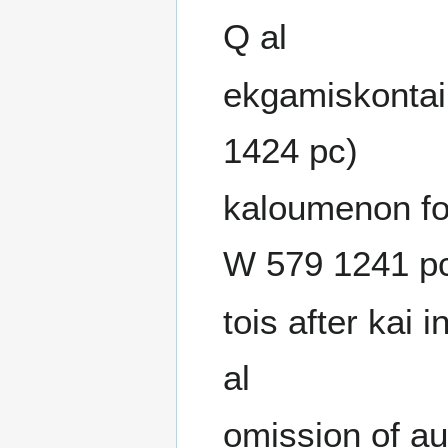
Q al
ekgamiskontai 
1424 pc)
kaloumenon fo
W 579 1241 p
tois after kai
al
omission of au