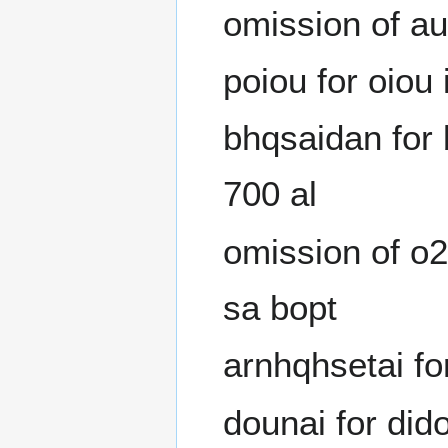
omission of au
poiou for oiou 
bhqsaidan for 
700 al
omission of o2
sa bopt
arnhqhsetai fo
dounai for di