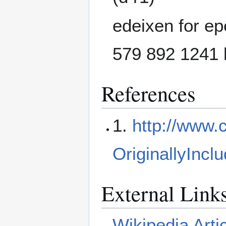
edeixen for ep
579 892 1241 
References
1.
http://www.
OriginallyInc
External Link
Wikipedia Arti