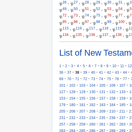
26
27
28
29
30
31
3
𝔓
·
𝔓
·
𝔓
·
𝔓
·
𝔓
·
𝔓
·
𝔓
49
50
51
52
53
54
5
𝔓
·
𝔓
·
𝔓
·
𝔓
·
𝔓
·
𝔓
·
𝔓
72
73
74
75
76
77
7
𝔓
·
𝔓
·
𝔓
·
𝔓
·
𝔓
·
𝔓
·
𝔓
95
96
97
98
99
100
𝔓
·
𝔓
·
𝔓
·
𝔓
·
𝔓
·
𝔓
·
𝔓
115
116
117
118
119
1
𝔓
·
𝔓
·
𝔓
·
𝔓
·
𝔓
·
𝔓
134
135
136
137
138
1
𝔓
·
𝔓
·
𝔓
·
𝔓
·
𝔓
·
𝔓
List of New Testam
·
·
·
·
·
·
·
·
·
·
·
1
2
3
4
5
6
7
8
9
10
11
12
·
·
·
·
·
·
·
·
·
36
37
38
39
40
41
42
43
44
·
·
·
·
·
·
·
·
·
69
70
71
72
73
74
75
76
77
·
·
·
·
·
·
·
101
102
103
104
105
106
107
1
·
·
·
·
·
·
·
127
128
129
130
131
132
133
1
·
·
·
·
·
·
·
153
154
155
156
157
158
159
1
·
·
·
·
·
·
·
179
180
181
182
183
184
185
1
·
·
·
·
·
·
·
205
206
207
208
209
210
211
2
·
·
·
·
·
·
·
231
232
233
234
235
236
237
2
·
·
·
·
·
·
·
257
258
259
260
261
262
263
2
·
·
·
·
·
·
·
283
284
285
286
287
288
289
2