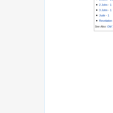
2 John
-
1
3 John
-
1
Jude
-
1
Revelation
See Also:
Old 