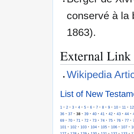
conservé à la b
1863).
External Link
Wikipedia Arti
List of New Testam
·
·
·
·
·
·
·
·
·
·
·
1
2
3
4
5
6
7
8
9
10
11
12
·
·
·
·
·
·
·
·
·
36
37
38
39
40
41
42
43
44
·
·
·
·
·
·
·
·
·
69
70
71
72
73
74
75
76
77
·
·
·
·
·
·
·
101
102
103
104
105
106
107
1
·
·
·
·
·
·
·
127
128
129
130
131
132
133
1