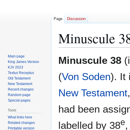
Page
Discussion
Minuscule 3
Jump
Jump
Main page
Minuscule 38
(
to
to
King James Version
KJV 2023
navigation
search
Textus Receptus
(
Von Soden
). It
Old Testament
New Testament
New Testament
Recent changes
Random page
Special pages
had been assign
Tools
What links here
e
labelled by 38
,
Related changes
Printable version