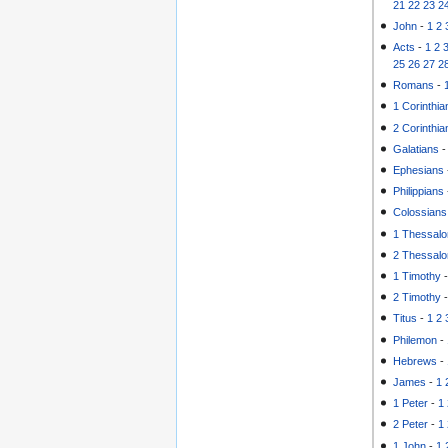
21
22
23
2
John
-
1
2
Acts
-
1
2
25
26
27
2
Romans
-
1 Corinthia
2 Corinthia
Galatians
Ephesians
Philippians
Colossians
1 Thessalo
2 Thessalo
1 Timothy
2 Timothy
Titus
-
1
2
Philemon
-
Hebrews
-
James
-
1
1 Peter
-
1
2 Peter
-
1
1 John
-
1