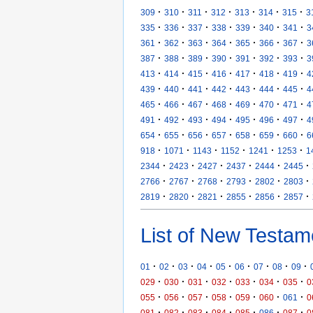
·
·
·
·
·
·
·
309
310
311
312
313
314
315
3
·
·
·
·
·
·
·
335
336
337
338
339
340
341
3
·
·
·
·
·
·
·
361
362
363
364
365
366
367
3
·
·
·
·
·
·
·
387
388
389
390
391
392
393
3
·
·
·
·
·
·
·
413
414
415
416
417
418
419
4
·
·
·
·
·
·
·
439
440
441
442
443
444
445
4
·
·
·
·
·
·
·
465
466
467
468
469
470
471
4
·
·
·
·
·
·
·
491
492
493
494
495
496
497
4
·
·
·
·
·
·
·
654
655
656
657
658
659
660
6
·
·
·
·
·
·
918
1071
1143
1152
1241
1253
1
·
·
·
·
·
·
2344
2423
2427
2437
2444
2445
·
·
·
·
·
·
2766
2767
2768
2793
2802
2803
·
·
·
·
·
·
2819
2820
2821
2855
2856
2857
List of New Testam
·
·
·
·
·
·
·
·
·
01
02
03
04
05
06
07
08
09
·
·
·
·
·
·
·
029
030
031
032
033
034
035
0
·
·
·
·
·
·
·
055
056
057
058
059
060
061
0
·
·
·
·
·
·
·
081
082
083
084
085
086
087
0