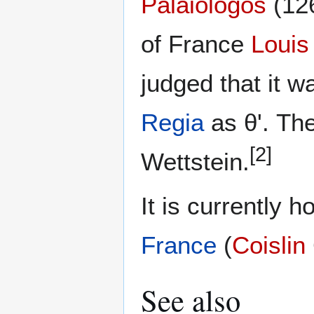
Palaiologos
(126
of France
Louis
judged that it 
Regia
as θ'. The
[2]
Wettstein.
It is currently 
France
(
Coislin
See also