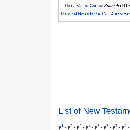
Reina Valera Gómez
Spanish
(TR 
Marginal Notes in the 1611 Authorize
List of New Testam
1
2
3
4
5
6
7
8
𝔓
·
𝔓
·
𝔓
·
𝔓
·
𝔓
·
𝔓
·
𝔓
·
𝔓
·