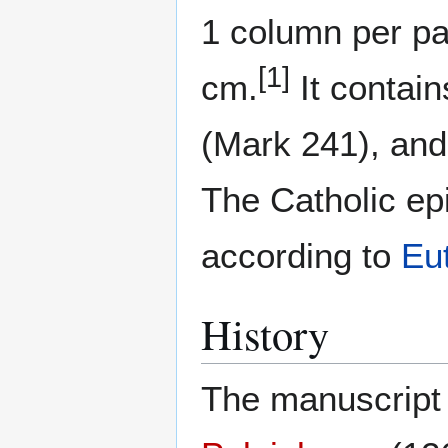
1 column per pa
[1]
cm.
It contai
(Mark 241), and 
The Catholic epi
according to
Eu
History
The manuscript 