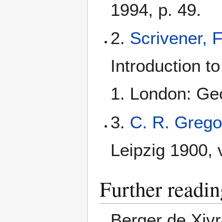
1994, p. 49.
2.
Scrivener, 
Introduction t
1. London: Geo
3.
C. R. Grego
Leipzig 1900, v
Further readin
Berger de Xivr