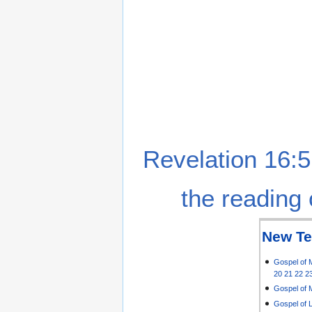
Revelation 16:5
the reading 
New Te
Gospel of 
20
21
22
2
Gospel of 
Gospel of 