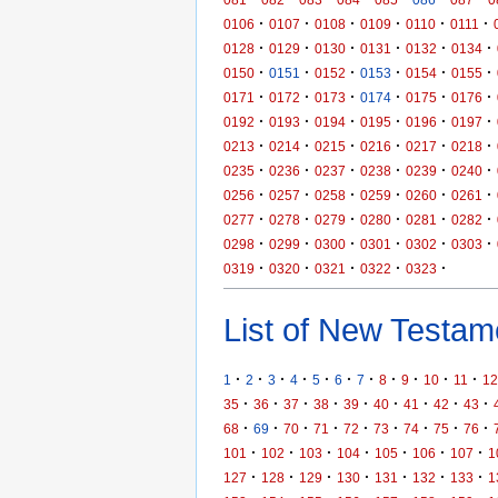
·
·
·
·
·
·
0106
0107
0108
0109
0110
0111
·
·
·
·
·
·
0128
0129
0130
0131
0132
0134
·
·
·
·
·
·
0150
0151
0152
0153
0154
0155
·
·
·
·
·
·
0171
0172
0173
0174
0175
0176
·
·
·
·
·
·
0192
0193
0194
0195
0196
0197
·
·
·
·
·
·
0213
0214
0215
0216
0217
0218
·
·
·
·
·
·
0235
0236
0237
0238
0239
0240
·
·
·
·
·
·
0256
0257
0258
0259
0260
0261
·
·
·
·
·
·
0277
0278
0279
0280
0281
0282
·
·
·
·
·
·
0298
0299
0300
0301
0302
0303
·
·
·
·
·
0319
0320
0321
0322
0323
List of New Testame
·
·
·
·
·
·
·
·
·
·
·
1
2
3
4
5
6
7
8
9
10
11
12
·
·
·
·
·
·
·
·
·
35
36
37
38
39
40
41
42
43
·
·
·
·
·
·
·
·
·
68
69
70
71
72
73
74
75
76
·
·
·
·
·
·
·
101
102
103
104
105
106
107
1
·
·
·
·
·
·
·
127
128
129
130
131
132
133
1