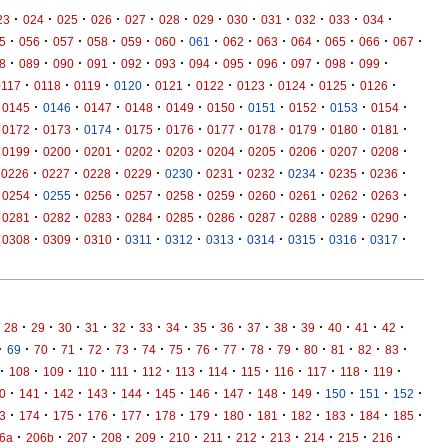
·
·
·
·
·
·
·
·
·
·
·
·
23
024
025
026
027
028
029
030
031
032
033
034
·
·
·
·
·
·
·
·
·
·
·
·
·
5
056
057
058
059
060
061
062
063
064
065
066
067
·
·
·
·
·
·
·
·
·
·
·
·
8
089
090
091
092
093
094
095
096
097
098
099
·
·
·
·
·
·
·
·
·
·
0117
0118
0119
0120
0121
0122
0123
0124
0125
0126
·
·
·
·
·
·
·
·
·
·
0145
0146
0147
0148
0149
0150
0151
0152
0153
0154
·
·
·
·
·
·
·
·
·
·
0172
0173
0174
0175
0176
0177
0178
0179
0180
0181
·
·
·
·
·
·
·
·
·
·
0199
0200
0201
0202
0203
0204
0205
0206
0207
0208
·
·
·
·
·
·
·
·
·
·
0226
0227
0228
0229
0230
0231
0232
0234
0235
0236
·
·
·
·
·
·
·
·
·
·
0254
0255
0256
0257
0258
0259
0260
0261
0262
0263
·
·
·
·
·
·
·
·
·
·
0281
0282
0283
0284
0285
0286
0287
0288
0289
0290
·
·
·
·
·
·
·
·
·
·
0308
0309
0310
0311
0312
0313
0314
0315
0316
0317
·
·
·
·
·
·
·
·
·
·
·
·
·
·
·
28
29
30
31
32
33
34
35
36
37
38
39
40
41
42
·
·
·
·
·
·
·
·
·
·
·
·
·
·
·
·
69
70
71
72
73
74
75
76
77
78
79
80
81
82
83
·
·
·
·
·
·
·
·
·
·
·
·
·
108
109
110
111
112
113
114
115
116
117
118
119
·
·
·
·
·
·
·
·
·
·
·
·
·
0
141
142
143
144
145
146
147
148
149
150
151
152
·
·
·
·
·
·
·
·
·
·
·
·
·
3
174
175
176
177
178
179
180
181
182
183
184
185
·
·
·
·
·
·
·
·
·
·
·
·
6a
206b
207
208
209
210
211
212
213
214
215
216