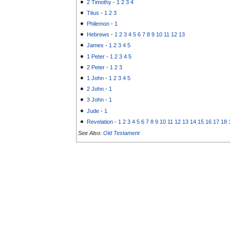
2 Timothy
-
1
2
3
4
Titus
-
1
2
3
Philemon
-
1
Hebrews
-
1
2
3
4
5
6
7
8
9
10
11
12
13
James
-
1
2
3
4
5
1 Peter
-
1
2
3
4
5
2 Peter
-
1
2
3
1 John
-
1
2
3
4
5
2 John
-
1
3 John
-
1
Jude
-
1
Revelation
-
1
2
3
4
5
6
7
8
9
10
11
12
13
14
15
16
17
18
See Also:
Old Testament