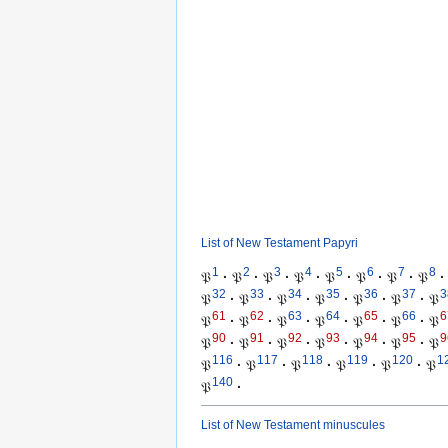
List of New Testament Papyri
1
2
3
4
5
6
7
8
𝔓
·
𝔓
·
𝔓
·
𝔓
·
𝔓
·
𝔓
·
𝔓
·
𝔓
·
32
33
34
35
36
37
3
𝔓
·
𝔓
·
𝔓
·
𝔓
·
𝔓
·
𝔓
·
𝔓
61
62
63
64
65
66
6
𝔓
·
𝔓
·
𝔓
·
𝔓
·
𝔓
·
𝔓
·
𝔓
90
91
92
93
94
95
9
𝔓
·
𝔓
·
𝔓
·
𝔓
·
𝔓
·
𝔓
·
𝔓
116
117
118
119
120
1
𝔓
·
𝔓
·
𝔓
·
𝔓
·
𝔓
·
𝔓
140
𝔓
·
List of New Testament minuscules