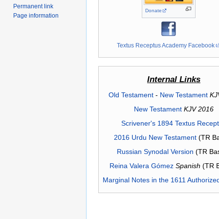
Permanent link
Donate
Page information
Textus Receptus Academy Facebook
Internal Links
Old Testament
-
New Testament
KJ
New Testament
KJV 2016
Scrivener's 1894 Textus Recep
2016 Urdu New Testament
(TR Ba
Russian Synodal Version
(TR Ba
Reina Valera Gómez
Spanish
(TR 
Marginal Notes in the 1611 Authorize