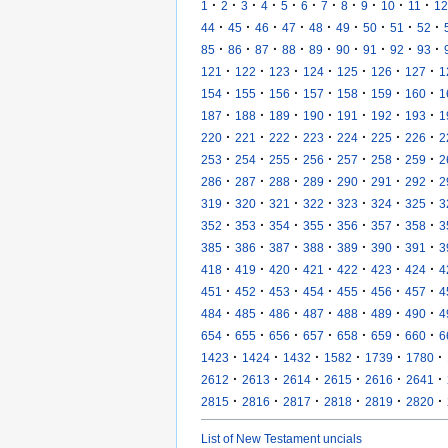
·
·
·
·
·
·
·
·
·
·
·
1
2
3
4
5
6
7
8
9
10
11
12
·
·
·
·
·
·
·
·
·
44
45
46
47
48
49
50
51
52
·
·
·
·
·
·
·
·
·
85
86
87
88
89
90
91
92
93
·
·
·
·
·
·
·
121
122
123
124
125
126
127
1
·
·
·
·
·
·
·
154
155
156
157
158
159
160
1
·
·
·
·
·
·
·
187
188
189
190
191
192
193
1
·
·
·
·
·
·
·
220
221
222
223
224
225
226
2
·
·
·
·
·
·
·
253
254
255
256
257
258
259
2
·
·
·
·
·
·
·
286
287
288
289
290
291
292
2
·
·
·
·
·
·
·
319
320
321
322
323
324
325
3
·
·
·
·
·
·
·
352
353
354
355
356
357
358
3
·
·
·
·
·
·
·
385
386
387
388
389
390
391
3
·
·
·
·
·
·
·
418
419
420
421
422
423
424
4
·
·
·
·
·
·
·
451
452
453
454
455
456
457
4
·
·
·
·
·
·
·
484
485
486
487
488
489
490
4
·
·
·
·
·
·
·
654
655
656
657
658
659
660
6
·
·
·
·
·
·
1423
1424
1432
1582
1739
1780
·
·
·
·
·
·
2612
2613
2614
2615
2616
2641
·
·
·
·
·
·
2815
2816
2817
2818
2819
2820
List of New Testament uncials