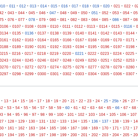
·
·
·
·
·
·
·
·
·
·
·
·
·
010
011
012
013
014
015
016
017
018
019
020
021
022
0
·
·
·
·
·
·
·
·
·
·
·
·
·
42
043
044
045
046
047
048
049
050
051
052
053
054
05
·
·
·
·
·
·
·
·
·
·
·
·
·
75
076
077
078
079
080
081
082
083
084
085
086
087
08
·
·
·
·
·
·
·
·
·
·
·
0106
0107
0108
0109
0110
0111
0112
0113
0114
0115
0116
·
·
·
·
·
·
·
·
·
·
·
0134
0135
0136
0137
0138
0139
0140
0141
0142
0143
0144
·
·
·
·
·
·
·
·
·
·
·
0161
0162
0163
0164
0165
0166
0167
0168
0169
0170
0171
·
·
·
·
·
·
·
·
·
·
·
0188
0189
0190
0191
0192
0193
0194
0195
0196
0197
0198
·
·
·
·
·
·
·
·
·
·
·
0215
0216
0217
0218
0219
0220
0221
0222
0223
0224
0225
·
·
·
·
·
·
·
·
·
·
·
0243
0244
0245
0246
0247
0248
0249
0250
0251
0252
0253
·
·
·
·
·
·
·
·
·
·
·
0270
0271
0272
0273
0274
0275
0276
0277
0278
0279
0280
·
·
·
·
·
·
·
·
·
·
·
0297
0298
0299
0300
0301
0302
0303
0304
0305
0306
0307
·
·
·
·
·
·
·
·
·
·
·
·
·
·
·
·
·
13
14
15
16
17
18
19
20
21
22
23
24
25
25b
26
27
·
·
·
·
·
·
·
·
·
·
·
·
·
·
·
·
52
53
54
55
56
57
58
59
60
61
62
63
64
65
66
67
68
·
·
·
·
·
·
·
·
·
·
·
·
·
·
93
94
95
96
97
98
99
100
101
102
103
104
105
106
107
·
·
·
·
·
·
·
·
·
·
·
·
·
27
128
129
130
131
132
133
134
135
136
137
138
139
14
·
·
·
·
·
·
·
·
·
·
·
·
·
60
161
162
163
164
165
166
167
168
169
170
171
172
17
·
·
·
·
·
·
·
·
·
·
·
·
·
93
194
195
196
197
198
199
200
201
202
203
204
205
20