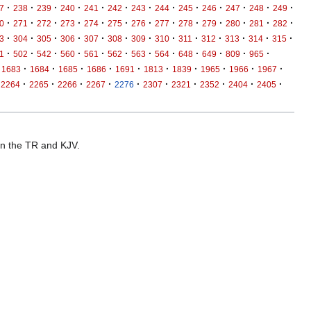
·
·
·
·
·
·
·
·
·
·
·
·
·
7
238
239
240
241
242
243
244
245
246
247
248
249
·
·
·
·
·
·
·
·
·
·
·
·
·
0
271
272
273
274
275
276
277
278
279
280
281
282
·
·
·
·
·
·
·
·
·
·
·
·
·
3
304
305
306
307
308
309
310
311
312
313
314
315
·
·
·
·
·
·
·
·
·
·
·
·
1
502
542
560
561
562
563
564
648
649
809
965
·
·
·
·
·
·
·
·
·
·
1683
1684
1685
1686
1691
1813
1839
1965
1966
1967
·
·
·
·
·
·
·
·
·
·
2264
2265
2266
2267
2276
2307
2321
2352
2404
2405
 in the TR and KJV.