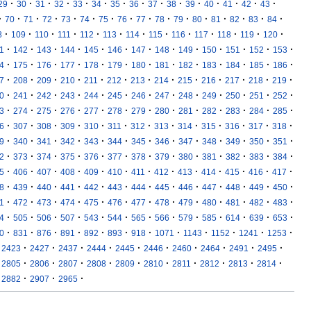
·
·
·
·
·
·
·
·
·
·
·
·
·
·
·
29
30
31
32
33
34
35
36
37
38
39
40
41
42
43
·
·
·
·
·
·
·
·
·
·
·
·
·
·
·
·
70
71
72
73
74
75
76
77
78
79
80
81
82
83
84
·
·
·
·
·
·
·
·
·
·
·
·
·
8
109
110
111
112
113
114
115
116
117
118
119
120
·
·
·
·
·
·
·
·
·
·
·
·
·
1
142
143
144
145
146
147
148
149
150
151
152
153
·
·
·
·
·
·
·
·
·
·
·
·
·
4
175
176
177
178
179
180
181
182
183
184
185
186
·
·
·
·
·
·
·
·
·
·
·
·
·
7
208
209
210
211
212
213
214
215
216
217
218
219
·
·
·
·
·
·
·
·
·
·
·
·
·
0
241
242
243
244
245
246
247
248
249
250
251
252
·
·
·
·
·
·
·
·
·
·
·
·
·
3
274
275
276
277
278
279
280
281
282
283
284
285
·
·
·
·
·
·
·
·
·
·
·
·
·
6
307
308
309
310
311
312
313
314
315
316
317
318
·
·
·
·
·
·
·
·
·
·
·
·
·
9
340
341
342
343
344
345
346
347
348
349
350
351
·
·
·
·
·
·
·
·
·
·
·
·
·
2
373
374
375
376
377
378
379
380
381
382
383
384
·
·
·
·
·
·
·
·
·
·
·
·
·
5
406
407
408
409
410
411
412
413
414
415
416
417
·
·
·
·
·
·
·
·
·
·
·
·
·
8
439
440
441
442
443
444
445
446
447
448
449
450
·
·
·
·
·
·
·
·
·
·
·
·
·
1
472
473
474
475
476
477
478
479
480
481
482
483
·
·
·
·
·
·
·
·
·
·
·
·
·
4
505
506
507
543
544
565
566
579
585
614
639
653
·
·
·
·
·
·
·
·
·
·
·
·
0
831
876
891
892
893
918
1071
1143
1152
1241
1253
·
·
·
·
·
·
·
·
·
·
2423
2427
2437
2444
2445
2446
2460
2464
2491
2495
·
·
·
·
·
·
·
·
·
·
2805
2806
2807
2808
2809
2810
2811
2812
2813
2814
·
·
·
2882
2907
2965