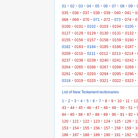
·
·
·
·
·
·
·
·
·
01
02
03
04
05
06
07
08
09
·
·
·
·
·
·
·
035
036
037
038
039
040
041
0
·
·
·
·
·
·
·
068
069
070
071
072
073
074
0
·
·
·
·
·
·
0100
0101
0102
0103
0104
0105
·
·
·
·
·
·
0127
0128
0129
0130
0131
0132
·
·
·
·
·
·
0155
0156
0157
0158
0159
0160
·
·
·
·
·
·
0182
0183
0184
0185
0186
0187
·
·
·
·
·
·
0209
0210
0211
0212
0213
0214
·
·
·
·
·
·
0237
0238
0239
0240
0241
0242
·
·
·
·
·
·
0264
0265
0266
0267
0268
0269
·
·
·
·
·
·
0291
0292
0293
0294
0295
0296
·
·
·
·
·
·
0318
0319
0320
0321
0322
0323
List of New Testament lectionaries
·
·
·
·
·
·
·
·
·
·
·
1
2
3
4
5
6
7
8
9
10
11
12
·
·
·
·
·
·
·
·
·
43
44
45
46
47
48
49
50
51
·
·
·
·
·
·
·
·
·
84
85
86
87
88
89
90
91
92
·
·
·
·
·
·
·
120
121
122
123
124
125
126
1
·
·
·
·
·
·
·
153
154
155
156
157
158
159
1
·
·
·
·
·
·
·
186
187
188
189
190
191
192
1