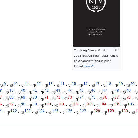
The King James Version
2023 Edition New Testament is
now complete and in print
format
here
.
9
10
11
12
13
14
15
16
17
18
19
20
𝔓
·
𝔓
·
𝔓
·
𝔓
·
𝔓
·
𝔓
·
𝔓
·
𝔓
·
𝔓
·
𝔓
·
𝔓
·
𝔓
·
8
39
40
41
42
43
44
45
46
47
48
49
·
𝔓
·
𝔓
·
𝔓
·
𝔓
·
𝔓
·
𝔓
·
𝔓
·
𝔓
·
𝔓
·
𝔓
·
𝔓
·
𝔓
7
68
69
70
71
72
73
74
75
76
77
78
·
𝔓
·
𝔓
·
𝔓
·
𝔓
·
𝔓
·
𝔓
·
𝔓
·
𝔓
·
𝔓
·
𝔓
·
𝔓
·
𝔓
6
97
98
99
100
101
102
103
104
105
106
·
𝔓
·
𝔓
·
𝔓
·
𝔓
·
𝔓
·
𝔓
·
𝔓
·
𝔓
·
𝔓
·
𝔓
·
21
122
123
124
125
126
127
128
129
130
1
·
𝔓
·
𝔓
·
𝔓
·
𝔓
·
𝔓
·
𝔓
·
𝔓
·
𝔓
·
𝔓
·
𝔓