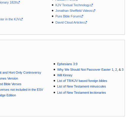
ionary 1828
KJV Textual Technology
Jonathan Sheffield Videos
Pure Bible Forum
ter in the KJV
David Cloud Articles
Ephesians 3:9
Why We Should Not Passover Easter 1
,
2
, &
3
t and Hort Only Controversy
Will Kinney
ames Version
List of TR/KJV based foreign bibles
ted Bible Verses
List of New Testament minuscules
e verses not included in the ESV
List of New Testament lectionaries
dge Edition