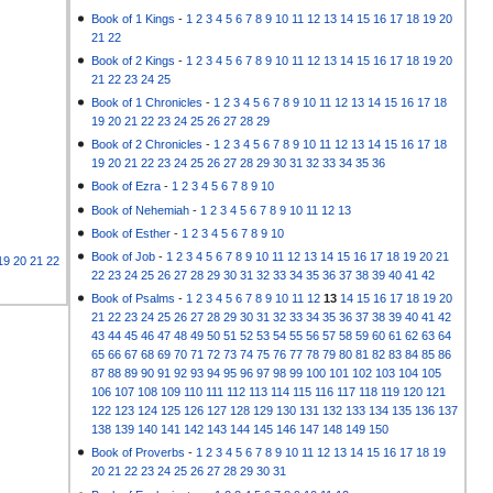
Book of 1 Kings
-
1
2
3
4
5
6
7
8
9
10
11
12
13
14
15
16
17
18
19
20
21
22
Book of 2 Kings
-
1
2
3
4
5
6
7
8
9
10
11
12
13
14
15
16
17
18
19
20
21
22
23
24
25
Book of 1 Chronicles
-
1
2
3
4
5
6
7
8
9
10
11
12
13
14
15
16
17
18
19
20
21
22
23
24
25
26
27
28
29
Book of 2 Chronicles
-
1
2
3
4
5
6
7
8
9
10
11
12
13
14
15
16
17
18
19
20
21
22
23
24
25
26
27
28
29
30
31
32
33
34
35
36
Book of Ezra
-
1
2
3
4
5
6
7
8
9
10
Book of Nehemiah
-
1
2
3
4
5
6
7
8
9
10
11
12
13
Book of Esther
-
1
2
3
4
5
6
7
8
9
10
Book of Job
-
1
2
3
4
5
6
7
8
9
10
11
12
13
14
15
16
17
18
19
20
21
19
20
21
22
22
23
24
25
26
27
28
29
30
31
32
33
34
35
36
37
38
39
40
41
42
Book of Psalms
-
1
2
3
4
5
6
7
8
9
10
11
12
13
14
15
16
17
18
19
20
21
22
23
24
25
26
27
28
29
30
31
32
33
34
35
36
37
38
39
40
41
42
43
44
45
46
47
48
49
50
51
52
53
54
55
56
57
58
59
60
61
62
63
64
65
66
67
68
69
70
71
72
73
74
75
76
77
78
79
80
81
82
83
84
85
86
87
88
89
90
91
92
93
94
95
96
97
98
99
100
101
102
103
104
105
106
107
108
109
110
111
112
113
114
115
116
117
118
119
120
121
122
123
124
125
126
127
128
129
130
131
132
133
134
135
136
137
138
139
140
141
142
143
144
145
146
147
148
149
150
Book of Proverbs
-
1
2
3
4
5
6
7
8
9
10
11
12
13
14
15
16
17
18
19
20
21
22
23
24
25
26
27
28
29
30
31