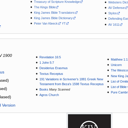
Treasury of Scripture Knowledge
Websters Dict
The Kings Bible
AV Defense
King James Bible Translators
Stylos
King James Bible Dictionary
Defending Eas
Peter Van Kleeck
YT
AV 1611
V 1900
Revelation 16:5
Matthew 1:1
1 John 5:7
Unicorn
Desiderius Erasmus
The Westcot
tus
Textus Receptus
New King J
191 Variations in Scrivener’s 1881 Greek New
sed)
List of Omit
Testament from Beza's 1598 Textus Receptus
List of Bibl
sed)
Books
Many Scanned
Pure Cambri
Agros Church
Based)
d Version