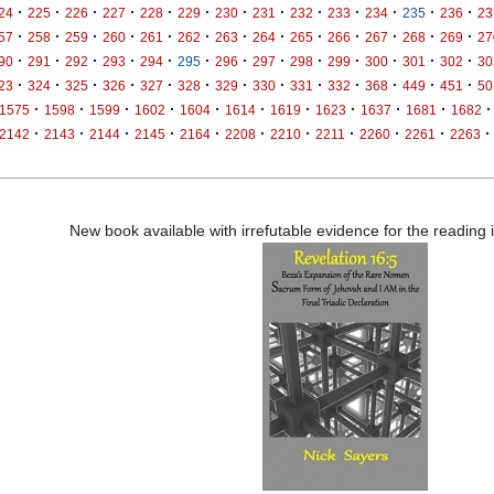
·
·
·
·
·
·
·
·
·
·
·
·
·
24
225
226
227
228
229
230
231
232
233
234
235
236
23
·
·
·
·
·
·
·
·
·
·
·
·
·
57
258
259
260
261
262
263
264
265
266
267
268
269
27
·
·
·
·
·
·
·
·
·
·
·
·
·
90
291
292
293
294
295
296
297
298
299
300
301
302
30
·
·
·
·
·
·
·
·
·
·
·
·
·
23
324
325
326
327
328
329
330
331
332
368
449
451
50
·
·
·
·
·
·
·
·
·
·
·
1575
1598
1599
1602
1604
1614
1619
1623
1637
1681
1682
·
·
·
·
·
·
·
·
·
·
·
2142
2143
2144
2145
2164
2208
2210
2211
2260
2261
2263
New book available with irrefutable evidence for the reading