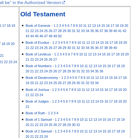
lt be” in the Authorized Version
Old Testament
6
17
18
19
Book of Genesis
-
1
2
3
4
5
6
7
8
9
10
11
12
13
14
15
16
17
18
19
20
21
22
23
24
25
26
27
28
29
30
31
32
33
34
35
36
37
38
39
40
41
42
43
44
45
46
47
48
49
50
Book of Exodus
-
1
2
3
4
5
6
7
8
9
10
11
12
13
14
15
16
17
18
19
20
7
18
19
20
21
22
23
24
25
26
27
28
29
30
31
32
33
34
35
36
37
38
39
40
Book of Leviticus
-
1
2
3
4
5
6
7
8
9
10
11
12
13
14
15
16
17
18
19
20
21
21
22
23
24
25
26
27
21
22
23
24
Book of Numbers
-
1
2
3
4
5
6
7
8
9
10
11
12
13
14
15
16
17
18
19
20
21
22
23
24
25
26
27
28
29
30
31
32
33
34
35
36
Book of Deuteronomy
-
1
2
3
4
5
6
7
8
9
10
11
12
13
14
15
16
17
18
19
20
21
22
23
24
25
26
27
28
29
30
31
32
33
34
Book of Joshua
-
1
2
3
4
5
6
7
8
9
10
11
12
13
14
15
16
17
18
19
20
21
22
23
24
Book of Judges
-
1
2
3
4
5
6
7
8
9
10
11
12
13
14
15
16
17
18
19
20
21
Book of Ruth
-
1
2
3
4
Book of 1 Samuel
-
1
2
3
4
5
6
7
8
9
10
11
12
13
14
15
16
17
18
19
20
21
22
23
24
25
26
27
28
29
30
31
Book of 2 Samuel
-
1
2
3
4
5
6
7
8
9
10
11
12
13
14
15
16
17
18
19
20
21
22
23
24