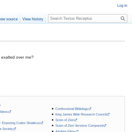
Log in
S
iew source
View history
e
a
r
c
h
e exalted over me?
Confessional Bibliology
Videos
King James Bible Research Council
Scion of Zion
 - Exposing Codex Sinaiticus
Scion of Zion Versions Compared
le Society
Adullam Films