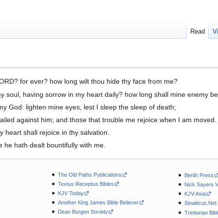
Read
V
ORD? for ever? how long wilt thou hide thy face from me?
my soul, having sorrow in my heart daily? how long shall mine enemy b
God: lighten mine eyes, lest I sleep the sleep of death;
iled against him; and those that trouble me rejoice when I am moved.
 heart shall rejoice in thy salvation.
 he hath dealt bountifully with me.
The Old Paths Publications
Berith Press
Textus Receptus Bibles
Nick Sayers 
KJV Today
KJV-Asia
Another King James Bible Believer
Sinaiticus.Net
Dean Burgon Society
Trinitarian Bib