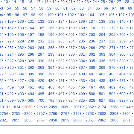
·
·
·
·
·
·
·
·
·
·
·
·
·
·
·
·
·
13
14
15
16
17
18
19
20
21
22
23
24
25
26
27
28
·
·
·
·
·
·
·
·
·
·
·
·
·
·
·
·
53
54
55
56
57
58
59
60
61
62
63
64
65
66
67
68
69
·
·
·
·
·
·
·
·
·
·
·
·
·
·
94
95
96
97
98
99
100
101
102
103
104
105
106
107
10
·
·
·
·
·
·
·
·
·
·
·
·
·
28
129
130
131
132
133
134
135
136
137
138
139
140
14
·
·
·
·
·
·
·
·
·
·
·
·
·
61
162
163
164
165
166
167
168
169
170
171
172
173
17
·
·
·
·
·
·
·
·
·
·
·
·
·
94
195
196
197
198
199
200
201
202
203
204
205
206
20
·
·
·
·
·
·
·
·
·
·
·
·
·
27
228
229
230
231
232
233
234
235
236
237
238
239
24
·
·
·
·
·
·
·
·
·
·
·
·
·
60
261
262
263
264
265
266
267
268
269
270
271
272
27
·
·
·
·
·
·
·
·
·
·
·
·
·
93
294
295
296
297
298
299
300
301
302
303
304
305
30
·
·
·
·
·
·
·
·
·
·
·
·
·
26
327
328
329
330
331
332
333
334
335
336
337
338
33
·
·
·
·
·
·
·
·
·
·
·
·
·
59
360
361
362
363
364
365
366
367
368
369
370
371
37
·
·
·
·
·
·
·
·
·
·
·
·
·
92
393
394
395
396
397
398
399
400
401
402
403
404
40
·
·
·
·
·
·
·
·
·
·
·
·
·
25
426
427
428
429
430
431
432
433
434
435
436
437
43
·
·
·
·
·
·
·
·
·
·
·
·
·
58
459
460
461
462
463
464
465
466
467
468
469
470
47
·
·
·
·
·
·
·
·
·
·
·
·
·
91
492
493
494
495
496
497
498
499
500
501
502
503
50
·
·
·
·
·
·
·
·
·
·
·
·
·
61
669
676
685
700
798
823
824
825
826
827
828
829
83
·
·
·
·
·
·
·
·
·
·
·
1813
1834
2050
2053
2059
2060
2061
2062
2174
2268
2344
·
·
·
·
·
·
·
·
·
·
·
2754
2755
2756
2757
2766
2767
2768
2793
2802
2803
2804
·
·
·
·
·
·
·
·
·
·
·
2821
2855
2856
2857
2858
2859
2860
2861
2862
2863
2881