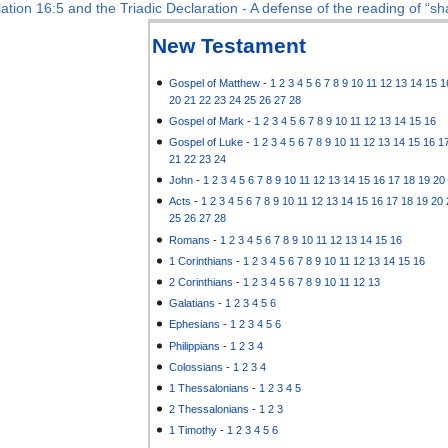
ation 16:5 and the Triadic Declaration - A defense of the reading of “sha
New Testament
Gospel of Matthew
-
1
2
3
4
5
6
7
8
9
10
11
12
13
14
15
1
20
21
22
23
24
25
26
27
28
Gospel of Mark
-
1
2
3
4
5
6
7
8
9
10
11
12
13
14
15
16
Gospel of Luke
-
1
2
3
4
5
6
7
8
9
10
11
12
13
14
15
16
1
21
22
23
24
John
-
1
2
3
4
5
6
7
8
9
10
11
12
13
14
15
16
17
18
19
20
Acts
-
1
2
3
4
5
6
7
8
9
10
11
12
13
14
15
16
17
18
19
20
25
26
27
28
Romans
-
1
2
3
4
5
6
7
8
9
10
11
12
13
14
15
16
1 Corinthians
-
1
2
3
4
5
6
7
8
9
10
11
12
13
14
15
16
2 Corinthians
-
1
2
3
4
5
6
7
8
9
10
11
12
13
Galatians
-
1
2
3
4
5
6
Ephesians
-
1
2
3
4
5
6
Philippians
-
1
2
3
4
Colossians
-
1
2
3
4
1 Thessalonians
-
1
2
3
4
5
2 Thessalonians
-
1
2
3
1 Timothy
-
1
2
3
4
5
6