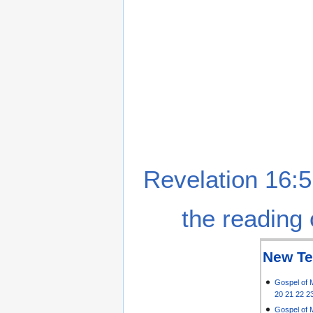
Revelation 16:5
the reading 
New Te
Gospel of 
20
21
22
2
Gospel of 