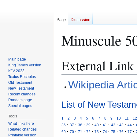
Page
Discussion
Minuscule 5
External Link
Main page
Jump
Jump
King James Version
to
to
KJV 2023
navigation
search
Textus Receptus
Wikipedia Arti
Old Testament
New Testament
Recent changes
Random page
List of New Testam
Special pages
Tools
·
·
·
·
·
·
·
·
·
·
·
1
2
3
4
5
6
7
8
9
10
11
12
What links here
·
·
·
·
·
·
·
·
·
36
37
38
39
40
41
42
43
44
Related changes
·
·
·
·
·
·
·
·
·
69
70
71
72
73
74
75
76
77
Printable version