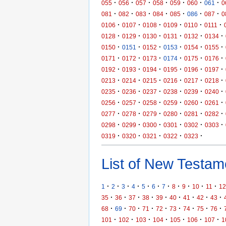
·
·
·
·
·
·
·
055
056
057
058
059
060
061
0
·
·
·
·
·
·
·
081
082
083
084
085
086
087
0
·
·
·
·
·
·
0106
0107
0108
0109
0110
0111
·
·
·
·
·
·
0128
0129
0130
0131
0132
0134
·
·
·
·
·
·
0150
0151
0152
0153
0154
0155
·
·
·
·
·
·
0171
0172
0173
0174
0175
0176
·
·
·
·
·
·
0192
0193
0194
0195
0196
0197
·
·
·
·
·
·
0213
0214
0215
0216
0217
0218
·
·
·
·
·
·
0235
0236
0237
0238
0239
0240
·
·
·
·
·
·
0256
0257
0258
0259
0260
0261
·
·
·
·
·
·
0277
0278
0279
0280
0281
0282
·
·
·
·
·
·
0298
0299
0300
0301
0302
0303
·
·
·
·
·
0319
0320
0321
0322
0323
List of New Testame
·
·
·
·
·
·
·
·
·
·
·
1
2
3
4
5
6
7
8
9
10
11
12
·
·
·
·
·
·
·
·
·
35
36
37
38
39
40
41
42
43
·
·
·
·
·
·
·
·
·
68
69
70
71
72
73
74
75
76
·
·
·
·
·
·
·
101
102
103
104
105
106
107
1