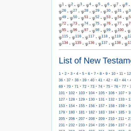
1
2
3
4
5
6
7
8
𝔓
·
𝔓
·
𝔓
·
𝔓
·
𝔓
·
𝔓
·
𝔓
·
𝔓
·
26
27
28
29
30
31
3
𝔓
·
𝔓
·
𝔓
·
𝔓
·
𝔓
·
𝔓
·
𝔓
49
50
51
52
53
54
5
𝔓
·
𝔓
·
𝔓
·
𝔓
·
𝔓
·
𝔓
·
𝔓
72
73
74
75
76
77
7
𝔓
·
𝔓
·
𝔓
·
𝔓
·
𝔓
·
𝔓
·
𝔓
95
96
97
98
99
100
𝔓
·
𝔓
·
𝔓
·
𝔓
·
𝔓
·
𝔓
·
𝔓
115
116
117
118
119
1
𝔓
·
𝔓
·
𝔓
·
𝔓
·
𝔓
·
𝔓
134
135
136
137
138
1
𝔓
·
𝔓
·
𝔓
·
𝔓
·
𝔓
·
𝔓
List of New Testam
·
·
·
·
·
·
·
·
·
·
·
1
2
3
4
5
6
7
8
9
10
11
12
·
·
·
·
·
·
·
·
·
36
37
38
39
40
41
42
43
44
·
·
·
·
·
·
·
·
·
69
70
71
72
73
74
75
76
77
·
·
·
·
·
·
·
101
102
103
104
105
106
107
1
·
·
·
·
·
·
·
127
128
129
130
131
132
133
1
·
·
·
·
·
·
·
153
154
155
156
157
158
159
1
·
·
·
·
·
·
·
179
180
181
182
183
184
185
1
·
·
·
·
·
·
·
205
206
207
208
209
210
211
2
·
·
·
·
·
·
·
231
232
233
234
235
236
237
2