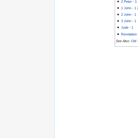
2 Peter
-
1
1 John
-
1
2 John
-
1
3 John
-
1
Jude
-
1
Revelation
See Also:
Old 