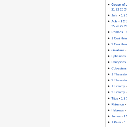
Gospel of 
21
22
23
2
John
-
1
2
Acts
-
1
2
25
26
27
2
Romans
-
1 Corinthia
2 Corinthia
Galatians
Ephesians
Philippians
Colossians
1 Thessalo
2 Thessalo
1 Timothy
2 Timothy
Titus
-
1
2
Philemon
-
Hebrews
-
James
-
1
1 Peter
-
1