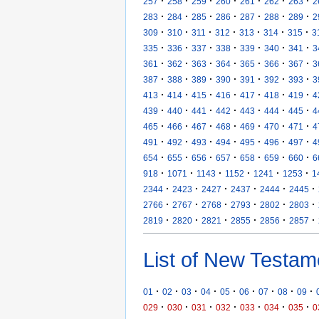
·
·
·
·
·
·
·
257
258
259
260
261
262
263
2
·
·
·
·
·
·
·
283
284
285
286
287
288
289
2
·
·
·
·
·
·
·
309
310
311
312
313
314
315
3
·
·
·
·
·
·
·
335
336
337
338
339
340
341
3
·
·
·
·
·
·
·
361
362
363
364
365
366
367
3
·
·
·
·
·
·
·
387
388
389
390
391
392
393
3
·
·
·
·
·
·
·
413
414
415
416
417
418
419
4
·
·
·
·
·
·
·
439
440
441
442
443
444
445
4
·
·
·
·
·
·
·
465
466
467
468
469
470
471
4
·
·
·
·
·
·
·
491
492
493
494
495
496
497
4
·
·
·
·
·
·
·
654
655
656
657
658
659
660
6
·
·
·
·
·
·
918
1071
1143
1152
1241
1253
1
·
·
·
·
·
·
2344
2423
2427
2437
2444
2445
·
·
·
·
·
·
2766
2767
2768
2793
2802
2803
·
·
·
·
·
·
2819
2820
2821
2855
2856
2857
List of New Testam
·
·
·
·
·
·
·
·
·
01
02
03
04
05
06
07
08
09
·
·
·
·
·
·
·
029
030
031
032
033
034
035
0