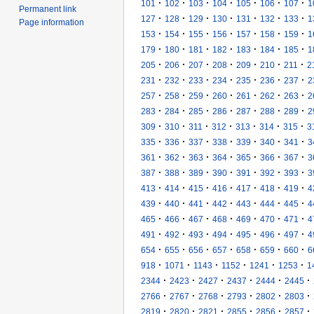
·
·
·
·
·
·
·
101
102
103
104
105
106
107
1
Permanent link
·
·
·
·
·
·
·
127
128
129
130
131
132
133
1
Page information
·
·
·
·
·
·
·
153
154
155
156
157
158
159
1
·
·
·
·
·
·
·
179
180
181
182
183
184
185
1
·
·
·
·
·
·
·
205
206
207
208
209
210
211
2
·
·
·
·
·
·
·
231
232
233
234
235
236
237
2
·
·
·
·
·
·
·
257
258
259
260
261
262
263
2
·
·
·
·
·
·
·
283
284
285
286
287
288
289
2
·
·
·
·
·
·
·
309
310
311
312
313
314
315
3
·
·
·
·
·
·
·
335
336
337
338
339
340
341
3
·
·
·
·
·
·
·
361
362
363
364
365
366
367
3
·
·
·
·
·
·
·
387
388
389
390
391
392
393
3
·
·
·
·
·
·
·
413
414
415
416
417
418
419
4
·
·
·
·
·
·
·
439
440
441
442
443
444
445
4
·
·
·
·
·
·
·
465
466
467
468
469
470
471
4
·
·
·
·
·
·
·
491
492
493
494
495
496
497
4
·
·
·
·
·
·
·
654
655
656
657
658
659
660
6
·
·
·
·
·
·
918
1071
1143
1152
1241
1253
1
·
·
·
·
·
·
2344
2423
2427
2437
2444
2445
·
·
·
·
·
·
2766
2767
2768
2793
2802
2803
·
·
·
·
·
·
2819
2820
2821
2855
2856
2857