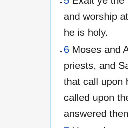
5
Exalt ye the
and worship at 
he is holy.
6
Moses and A
priests, and 
that call upon
called upon t
answered the