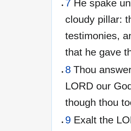
7
He spake unt
cloudy pillar: 
testimonies, a
that he gave t
8
Thou answer
LORD our God:
though thou to
9
Exalt the LOR