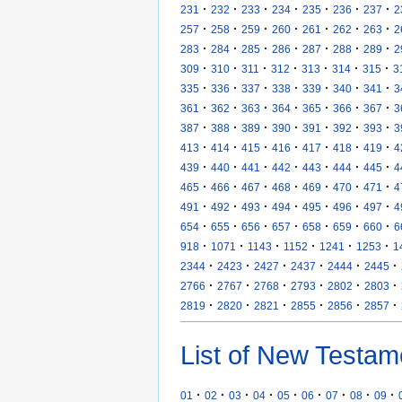
·
·
·
·
·
·
·
231
232
233
234
235
236
237
2
·
·
·
·
·
·
·
257
258
259
260
261
262
263
2
·
·
·
·
·
·
·
283
284
285
286
287
288
289
2
·
·
·
·
·
·
·
309
310
311
312
313
314
315
3
·
·
·
·
·
·
·
335
336
337
338
339
340
341
3
·
·
·
·
·
·
·
361
362
363
364
365
366
367
3
·
·
·
·
·
·
·
387
388
389
390
391
392
393
3
·
·
·
·
·
·
·
413
414
415
416
417
418
419
4
·
·
·
·
·
·
·
439
440
441
442
443
444
445
4
·
·
·
·
·
·
·
465
466
467
468
469
470
471
4
·
·
·
·
·
·
·
491
492
493
494
495
496
497
4
·
·
·
·
·
·
·
654
655
656
657
658
659
660
6
·
·
·
·
·
·
918
1071
1143
1152
1241
1253
1
·
·
·
·
·
·
2344
2423
2427
2437
2444
2445
·
·
·
·
·
·
2766
2767
2768
2793
2802
2803
·
·
·
·
·
·
2819
2820
2821
2855
2856
2857
List of New Testam
·
·
·
·
·
·
·
·
·
01
02
03
04
05
06
07
08
09