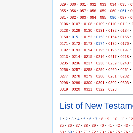
·
·
·
·
·
·
·
029
030
031
032
033
034
035
0
·
·
·
·
·
·
·
055
056
057
058
059
060
061
0
·
·
·
·
·
·
·
081
082
083
084
085
086
087
0
·
·
·
·
·
·
0106
0107
0108
0109
0110
0111
·
·
·
·
·
·
0128
0129
0130
0131
0132
0134
·
·
·
·
·
·
0150
0151
0152
0153
0154
0155
·
·
·
·
·
·
0171
0172
0173
0174
0175
0176
·
·
·
·
·
·
0192
0193
0194
0195
0196
0197
·
·
·
·
·
·
0213
0214
0215
0216
0217
0218
·
·
·
·
·
·
0235
0236
0237
0238
0239
0240
·
·
·
·
·
·
0256
0257
0258
0259
0260
0261
·
·
·
·
·
·
0277
0278
0279
0280
0281
0282
·
·
·
·
·
·
0298
0299
0300
0301
0302
0303
·
·
·
·
·
0319
0320
0321
0322
0323
List of New Testame
·
·
·
·
·
·
·
·
·
·
·
1
2
3
4
5
6
7
8
9
10
11
12
·
·
·
·
·
·
·
·
·
35
36
37
38
39
40
41
42
43
·
·
·
·
·
·
·
·
·
68
69
70
71
72
73
74
75
76