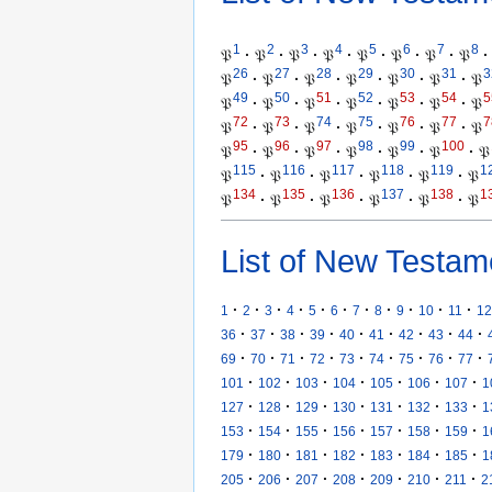
1
2
3
4
5
6
7
8
𝔓
·
𝔓
·
𝔓
·
𝔓
·
𝔓
·
𝔓
·
𝔓
·
𝔓
·
26
27
28
29
30
31
3
𝔓
·
𝔓
·
𝔓
·
𝔓
·
𝔓
·
𝔓
·
𝔓
49
50
51
52
53
54
5
𝔓
·
𝔓
·
𝔓
·
𝔓
·
𝔓
·
𝔓
·
𝔓
72
73
74
75
76
77
7
𝔓
·
𝔓
·
𝔓
·
𝔓
·
𝔓
·
𝔓
·
𝔓
95
96
97
98
99
100
𝔓
·
𝔓
·
𝔓
·
𝔓
·
𝔓
·
𝔓
·
𝔓
115
116
117
118
119
1
𝔓
·
𝔓
·
𝔓
·
𝔓
·
𝔓
·
𝔓
134
135
136
137
138
1
𝔓
·
𝔓
·
𝔓
·
𝔓
·
𝔓
·
𝔓
List of New Testam
·
·
·
·
·
·
·
·
·
·
·
1
2
3
4
5
6
7
8
9
10
11
12
·
·
·
·
·
·
·
·
·
36
37
38
39
40
41
42
43
44
·
·
·
·
·
·
·
·
·
69
70
71
72
73
74
75
76
77
·
·
·
·
·
·
·
101
102
103
104
105
106
107
1
·
·
·
·
·
·
·
127
128
129
130
131
132
133
1
·
·
·
·
·
·
·
153
154
155
156
157
158
159
1
·
·
·
·
·
·
·
179
180
181
182
183
184
185
1
·
·
·
·
·
·
·
205
206
207
208
209
210
211
2