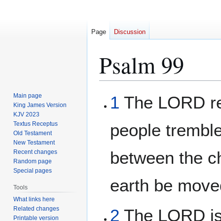
Page
Discussion
Psalm 99
Jump
Jump
Main page
1
The LORD rei
to
to
King James Version
KJV 2023
navigation
search
Textus Receptus
people tremble
Old Testament
New Testament
between the ch
Recent changes
Random page
Special pages
earth be move
Tools
What links here
Related changes
2
The LORD is 
Printable version