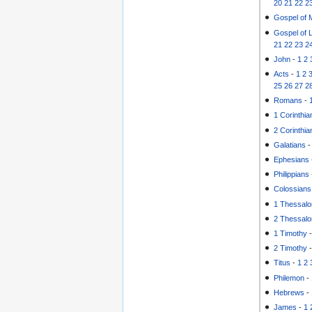
20
21
22
2
Gospel of 
Gospel of 
21
22
23
2
John
-
1
2
Acts
-
1
2
25
26
27
2
Romans
-
1 Corinthia
2 Corinthia
Galatians
Ephesians
Philippians
Colossians
1 Thessalo
2 Thessalo
1 Timothy
2 Timothy
Titus
-
1
2
Philemon
-
Hebrews
-
James
-
1