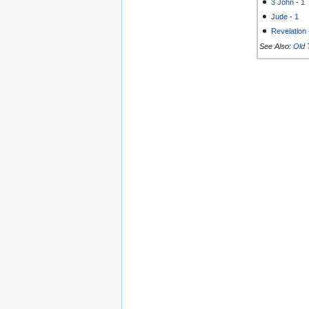
3 John
-
1
Jude
-
1
Revelation
See Also:
Old 