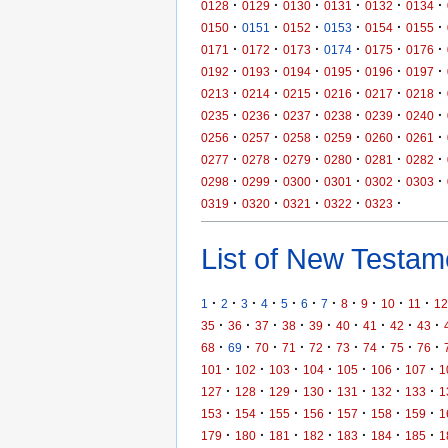
·
·
·
·
·
·
0128
0129
0130
0131
0132
0134
·
·
·
·
·
·
0150
0151
0152
0153
0154
0155
·
·
·
·
·
·
0171
0172
0173
0174
0175
0176
·
·
·
·
·
·
0192
0193
0194
0195
0196
0197
·
·
·
·
·
·
0213
0214
0215
0216
0217
0218
·
·
·
·
·
·
0235
0236
0237
0238
0239
0240
·
·
·
·
·
·
0256
0257
0258
0259
0260
0261
·
·
·
·
·
·
0277
0278
0279
0280
0281
0282
·
·
·
·
·
·
0298
0299
0300
0301
0302
0303
·
·
·
·
·
0319
0320
0321
0322
0323
List of New Testame
·
·
·
·
·
·
·
·
·
·
·
1
2
3
4
5
6
7
8
9
10
11
12
·
·
·
·
·
·
·
·
·
35
36
37
38
39
40
41
42
43
·
·
·
·
·
·
·
·
·
68
69
70
71
72
73
74
75
76
·
·
·
·
·
·
·
101
102
103
104
105
106
107
1
·
·
·
·
·
·
·
127
128
129
130
131
132
133
1
·
·
·
·
·
·
·
153
154
155
156
157
158
159
1
·
·
·
·
·
·
·
179
180
181
182
183
184
185
1