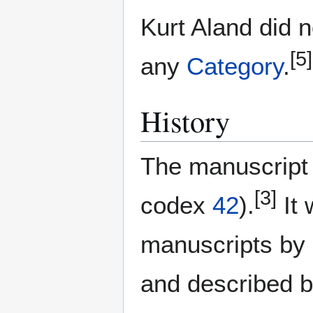
Kurt Aland did n
[5]
any
Category
.
History
The manuscript 
[3]
codex
42
).
It 
manuscripts by
and described 