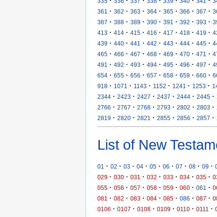
·
·
·
·
·
·
·
335
336
337
338
339
340
341
3
·
·
·
·
·
·
·
361
362
363
364
365
366
367
3
·
·
·
·
·
·
·
387
388
389
390
391
392
393
3
·
·
·
·
·
·
·
413
414
415
416
417
418
419
4
·
·
·
·
·
·
·
439
440
441
442
443
444
445
4
·
·
·
·
·
·
·
465
466
467
468
469
470
471
4
·
·
·
·
·
·
·
491
492
493
494
495
496
497
4
·
·
·
·
·
·
·
654
655
656
657
658
659
660
6
·
·
·
·
·
·
918
1071
1143
1152
1241
1253
1
·
·
·
·
·
·
2344
2423
2427
2437
2444
2445
·
·
·
·
·
·
2766
2767
2768
2793
2802
2803
·
·
·
·
·
·
2819
2820
2821
2855
2856
2857
List of New Testam
·
·
·
·
·
·
·
·
·
01
02
03
04
05
06
07
08
09
·
·
·
·
·
·
·
029
030
031
032
033
034
035
0
·
·
·
·
·
·
·
055
056
057
058
059
060
061
0
·
·
·
·
·
·
·
081
082
083
084
085
086
087
0
·
·
·
·
·
·
0106
0107
0108
0109
0110
0111