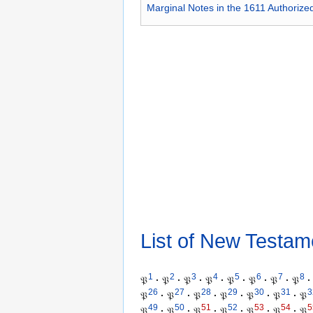
Marginal Notes in the 1611 Authorize
List of New Testam
1
2
3
4
5
6
7
8
𝔓
·
𝔓
·
𝔓
·
𝔓
·
𝔓
·
𝔓
·
𝔓
·
𝔓
·
26
27
28
29
30
31
3
𝔓
·
𝔓
·
𝔓
·
𝔓
·
𝔓
·
𝔓
·
𝔓
49
50
51
52
53
54
5
𝔓
·
𝔓
·
𝔓
·
𝔓
·
𝔓
·
𝔓
·
𝔓