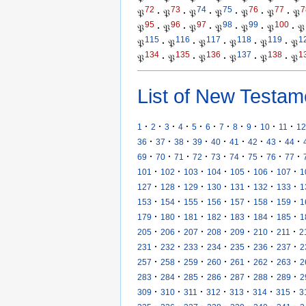
72
73
74
75
76
77
7
𝔓
·
𝔓
·
𝔓
·
𝔓
·
𝔓
·
𝔓
·
𝔓
95
96
97
98
99
100
𝔓
·
𝔓
·
𝔓
·
𝔓
·
𝔓
·
𝔓
·
𝔓
115
116
117
118
119
1
𝔓
·
𝔓
·
𝔓
·
𝔓
·
𝔓
·
𝔓
134
135
136
137
138
1
𝔓
·
𝔓
·
𝔓
·
𝔓
·
𝔓
·
𝔓
List of New Testam
·
·
·
·
·
·
·
·
·
·
·
1
2
3
4
5
6
7
8
9
10
11
12
·
·
·
·
·
·
·
·
·
36
37
38
39
40
41
42
43
44
·
·
·
·
·
·
·
·
·
69
70
71
72
73
74
75
76
77
·
·
·
·
·
·
·
101
102
103
104
105
106
107
1
·
·
·
·
·
·
·
127
128
129
130
131
132
133
1
·
·
·
·
·
·
·
153
154
155
156
157
158
159
1
·
·
·
·
·
·
·
179
180
181
182
183
184
185
1
·
·
·
·
·
·
·
205
206
207
208
209
210
211
2
·
·
·
·
·
·
·
231
232
233
234
235
236
237
2
·
·
·
·
·
·
·
257
258
259
260
261
262
263
2
·
·
·
·
·
·
·
283
284
285
286
287
288
289
2
·
·
·
·
·
·
·
309
310
311
312
313
314
315
3