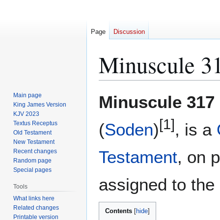
Page
Discussion
Minuscule 3
Jump
Jump
Main page
Minuscule 317
to
to
King James Version
KJV 2023
navigation
search
[1]
Textus Receptus
(
Soden
)
, is a
Old Testament
New Testament
Testament
, on 
Recent changes
Random page
Special pages
assigned to the 
Tools
What links here
Related changes
Contents
Printable version