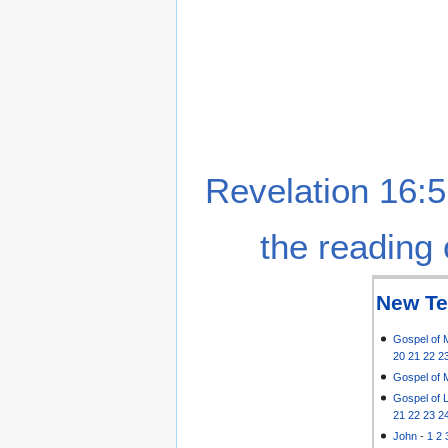
Revelation 16:5
the reading 
New Te
Gospel of 
20
21
22
2
Gospel of 
Gospel of 
21
22
23
2
John
-
1
2