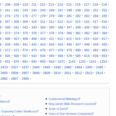
·
·
·
·
·
·
·
·
·
·
·
·
·
7
208
209
210
211
212
213
214
215
216
217
218
219
·
·
·
·
·
·
·
·
·
·
·
·
·
0
241
242
243
244
245
246
247
248
249
250
251
252
·
·
·
·
·
·
·
·
·
·
·
·
·
3
274
275
276
277
278
279
280
281
282
283
284
285
·
·
·
·
·
·
·
·
·
·
·
·
·
6
307
308
309
310
311
312
313
314
315
316
317
318
·
·
·
·
·
·
·
·
·
·
·
·
·
9
340
341
342
343
344
345
346
347
348
349
350
351
·
·
·
·
·
·
·
·
·
·
·
·
·
2
373
374
375
376
377
378
379
380
381
382
383
384
·
·
·
·
·
·
·
·
·
·
·
·
·
5
406
407
408
409
410
411
412
413
414
415
416
417
·
·
·
·
·
·
·
·
·
·
·
·
·
8
439
440
441
442
443
444
445
446
447
448
449
450
·
·
·
·
·
·
·
·
·
·
·
·
·
1
472
473
474
475
476
477
478
479
480
481
482
483
·
·
·
·
·
·
·
·
·
·
·
·
·
4
505
506
507
543
544
565
566
579
585
614
639
653
·
·
·
·
·
·
·
·
·
·
·
·
0
831
876
891
892
893
918
1071
1143
1152
1241
1253
·
·
·
·
·
·
·
·
·
·
2423
2427
2437
2444
2445
2446
2460
2464
2491
2495
·
·
·
·
·
·
·
·
·
·
2805
2806
2807
2808
2809
2810
2811
2812
2813
2814
·
·
·
2882
2907
2965
Confessional Bibliology
Videos
King James Bible Research Council
Scion of Zion
 - Exposing Codex Sinaiticus
Scion of Zion Versions Compared