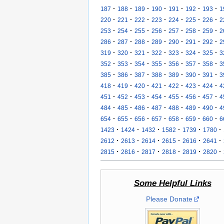
·
·
·
·
·
·
·
187
188
189
190
191
192
193
1
·
·
·
·
·
·
·
220
221
222
223
224
225
226
2
·
·
·
·
·
·
·
253
254
255
256
257
258
259
2
·
·
·
·
·
·
·
286
287
288
289
290
291
292
2
·
·
·
·
·
·
·
319
320
321
322
323
324
325
3
·
·
·
·
·
·
·
352
353
354
355
356
357
358
3
·
·
·
·
·
·
·
385
386
387
388
389
390
391
3
·
·
·
·
·
·
·
418
419
420
421
422
423
424
4
·
·
·
·
·
·
·
451
452
453
454
455
456
457
4
·
·
·
·
·
·
·
484
485
486
487
488
489
490
4
·
·
·
·
·
·
·
654
655
656
657
658
659
660
6
·
·
·
·
·
·
1423
1424
1432
1582
1739
1780
·
·
·
·
·
·
2612
2613
2614
2615
2616
2641
·
·
·
·
·
·
2815
2816
2817
2818
2819
2820
Some Helpful Links
Please Donate