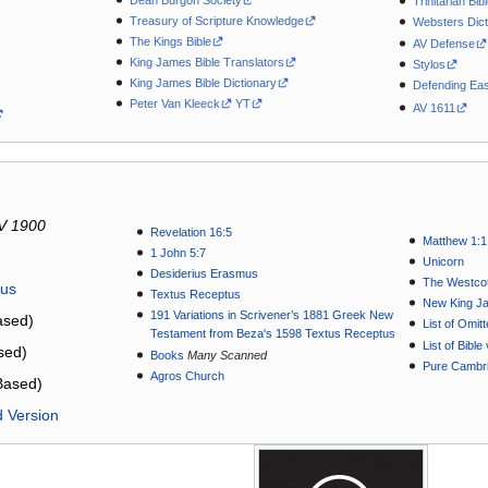
Trinitarian Bib
Treasury of Scripture Knowledge
Websters Dict
The Kings Bible
AV Defense
King James Bible Translators
Stylos
King James Bible Dictionary
Defending Eas
Peter Van Kleeck
YT
AV 1611
V 1900
Revelation 16:5
Matthew 1:1
1 John 5:7
Unicorn
Desiderius Erasmus
The Westcot
tus
Textus Receptus
New King J
191 Variations in Scrivener’s 1881 Greek New
sed)
List of Omit
Testament from Beza's 1598 Textus Receptus
List of Bibl
sed)
Books
Many Scanned
Pure Cambri
Agros Church
Based)
d Version