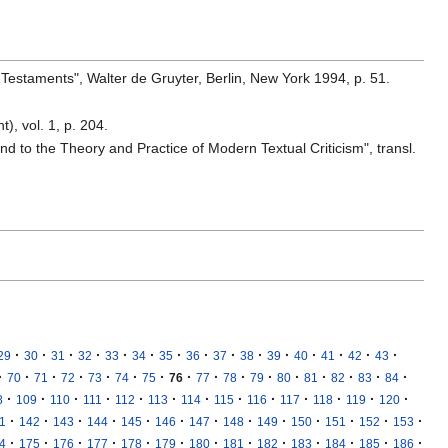
 Testaments", Walter de Gruyter, Berlin, New York 1994, p. 51.
), vol. 1, p. 204.
nd to the Theory and Practice of Modern Textual Criticism", transl.
·
·
·
·
·
·
·
·
·
·
·
·
·
·
·
29
30
31
32
33
34
35
36
37
38
39
40
41
42
43
·
·
·
·
·
·
·
·
·
·
·
·
·
·
·
·
70
71
72
73
74
75
76
77
78
79
80
81
82
83
84
·
·
·
·
·
·
·
·
·
·
·
·
·
8
109
110
111
112
113
114
115
116
117
118
119
120
·
·
·
·
·
·
·
·
·
·
·
·
·
1
142
143
144
145
146
147
148
149
150
151
152
153
·
·
·
·
·
·
·
·
·
·
·
·
·
4
175
176
177
178
179
180
181
182
183
184
185
186