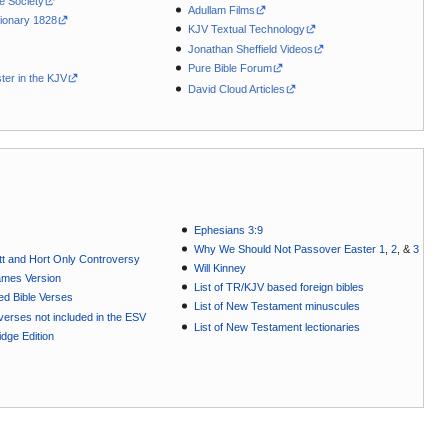
le Society
Adullam Films
ionary 1828
KJV Textual Technology
Jonathan Sheffield Videos
Pure Bible Forum
ter in the KJV
David Cloud Articles
Ephesians 3:9
Why We Should Not Passover Easter 1
,
2
, &
3
t and Hort Only Controversy
Will Kinney
ames Version
List of TR/KJV based foreign bibles
ted Bible Verses
List of New Testament minuscules
e verses not included in the ESV
List of New Testament lectionaries
dge Edition