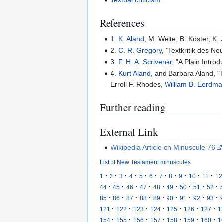
Textual criticism
References
1.
K. Aland
, M. Welte, B. Köster, K
2.
C. R. Gregory
, "Textkritik des N
3.
F. H. A. Scrivener
, "A Plain Intro
4.
Kurt Aland
, and Barbara Aland, "T
Erroll F. Rhodes,
William B. Eerdm
Further reading
External Link
Wikipedia Article on Minuscule 76
List of New Testament minuscules
·
·
·
·
·
·
·
·
·
·
·
1
2
3
4
5
6
7
8
9
10
11
12
·
·
·
·
·
·
·
·
·
44
45
46
47
48
49
50
51
52
·
·
·
·
·
·
·
·
·
85
86
87
88
89
90
91
92
93
·
·
·
·
·
·
·
121
122
123
124
125
126
127
1
·
·
·
·
·
·
·
154
155
156
157
158
159
160
1