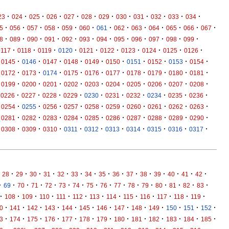
·
·
·
·
·
·
·
·
·
·
·
·
23
024
025
026
027
028
029
030
031
032
033
034
·
·
·
·
·
·
·
·
·
·
·
·
·
5
056
057
058
059
060
061
062
063
064
065
066
067
·
·
·
·
·
·
·
·
·
·
·
·
8
089
090
091
092
093
094
095
096
097
098
099
·
·
·
·
·
·
·
·
·
·
0117
0118
0119
0120
0121
0122
0123
0124
0125
0126
·
·
·
·
·
·
·
·
·
·
0145
0146
0147
0148
0149
0150
0151
0152
0153
0154
·
·
·
·
·
·
·
·
·
·
0172
0173
0174
0175
0176
0177
0178
0179
0180
0181
·
·
·
·
·
·
·
·
·
·
0199
0200
0201
0202
0203
0204
0205
0206
0207
0208
·
·
·
·
·
·
·
·
·
·
0226
0227
0228
0229
0230
0231
0232
0234
0235
0236
·
·
·
·
·
·
·
·
·
·
0254
0255
0256
0257
0258
0259
0260
0261
0262
0263
·
·
·
·
·
·
·
·
·
·
0281
0282
0283
0284
0285
0286
0287
0288
0289
0290
·
·
·
·
·
·
·
·
·
·
0308
0309
0310
0311
0312
0313
0314
0315
0316
0317
·
·
·
·
·
·
·
·
·
·
·
·
·
·
·
28
29
30
31
32
33
34
35
36
37
38
39
40
41
42
·
·
·
·
·
·
·
·
·
·
·
·
·
·
·
·
69
70
71
72
73
74
75
76
77
78
79
80
81
82
83
·
·
·
·
·
·
·
·
·
·
·
·
·
108
109
110
111
112
113
114
115
116
117
118
119
·
·
·
·
·
·
·
·
·
·
·
·
·
0
141
142
143
144
145
146
147
148
149
150
151
152
·
·
·
·
·
·
·
·
·
·
·
·
·
3
174
175
176
177
178
179
180
181
182
183
184
185