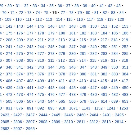
·
·
·
·
·
·
·
·
·
·
·
·
·
·
·
29
30
31
32
33
34
35
36
37
38
39
40
41
42
43
·
·
·
·
·
·
·
·
·
·
·
·
·
·
·
·
70
71
72
73
74
75
76
77
78
79
80
81
82
83
84
·
·
·
·
·
·
·
·
·
·
·
·
·
8
109
110
111
112
113
114
115
116
117
118
119
120
·
·
·
·
·
·
·
·
·
·
·
·
·
1
142
143
144
145
146
147
148
149
150
151
152
153
·
·
·
·
·
·
·
·
·
·
·
·
·
4
175
176
177
178
179
180
181
182
183
184
185
186
·
·
·
·
·
·
·
·
·
·
·
·
·
7
208
209
210
211
212
213
214
215
216
217
218
219
·
·
·
·
·
·
·
·
·
·
·
·
·
0
241
242
243
244
245
246
247
248
249
250
251
252
·
·
·
·
·
·
·
·
·
·
·
·
·
3
274
275
276
277
278
279
280
281
282
283
284
285
·
·
·
·
·
·
·
·
·
·
·
·
·
6
307
308
309
310
311
312
313
314
315
316
317
318
·
·
·
·
·
·
·
·
·
·
·
·
·
9
340
341
342
343
344
345
346
347
348
349
350
351
·
·
·
·
·
·
·
·
·
·
·
·
·
2
373
374
375
376
377
378
379
380
381
382
383
384
·
·
·
·
·
·
·
·
·
·
·
·
·
5
406
407
408
409
410
411
412
413
414
415
416
417
·
·
·
·
·
·
·
·
·
·
·
·
·
8
439
440
441
442
443
444
445
446
447
448
449
450
·
·
·
·
·
·
·
·
·
·
·
·
·
1
472
473
474
475
476
477
478
479
480
481
482
483
·
·
·
·
·
·
·
·
·
·
·
·
·
4
505
506
507
543
544
565
566
579
585
614
639
653
·
·
·
·
·
·
·
·
·
·
·
·
0
831
876
891
892
893
918
1071
1143
1152
1241
1253
·
·
·
·
·
·
·
·
·
·
2423
2427
2437
2444
2445
2446
2460
2464
2491
2495
·
·
·
·
·
·
·
·
·
·
2805
2806
2807
2808
2809
2810
2811
2812
2813
2814
·
·
·
2882
2907
2965