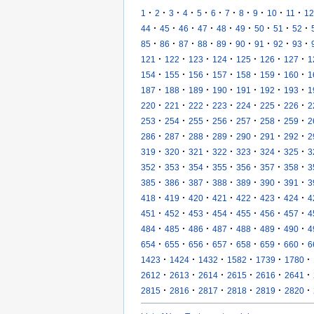
·
·
·
·
·
·
·
·
·
·
·
1
2
3
4
5
6
7
8
9
10
11
12
·
·
·
·
·
·
·
·
·
44
45
46
47
48
49
50
51
52
·
·
·
·
·
·
·
·
·
85
86
87
88
89
90
91
92
93
·
·
·
·
·
·
·
121
122
123
124
125
126
127
1
·
·
·
·
·
·
·
154
155
156
157
158
159
160
1
·
·
·
·
·
·
·
187
188
189
190
191
192
193
1
·
·
·
·
·
·
·
220
221
222
223
224
225
226
2
·
·
·
·
·
·
·
253
254
255
256
257
258
259
2
·
·
·
·
·
·
·
286
287
288
289
290
291
292
2
·
·
·
·
·
·
·
319
320
321
322
323
324
325
3
·
·
·
·
·
·
·
352
353
354
355
356
357
358
3
·
·
·
·
·
·
·
385
386
387
388
389
390
391
3
·
·
·
·
·
·
·
418
419
420
421
422
423
424
4
·
·
·
·
·
·
·
451
452
453
454
455
456
457
4
·
·
·
·
·
·
·
484
485
486
487
488
489
490
4
·
·
·
·
·
·
·
654
655
656
657
658
659
660
6
·
·
·
·
·
·
1423
1424
1432
1582
1739
1780
·
·
·
·
·
·
2612
2613
2614
2615
2616
2641
·
·
·
·
·
·
2815
2816
2817
2818
2819
2820