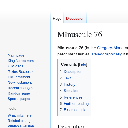
Page
Discussion
Minuscule 76
Jump
Jump
Minuscule 76
(in the
Gregory-Aland
nu
to
to
parchment leaves.
Paleographically
it 
Main page
navigation
search
King James Version
Contents
KJV 2023
1
Description
Textus Receptus
Old Testament
2
Text
New Testament
3
History
Recent changes
4
See also
Random page
5
References
Special pages
6
Further reading
Tools
7
External Link
What links here
Related changes
Description
Printable version