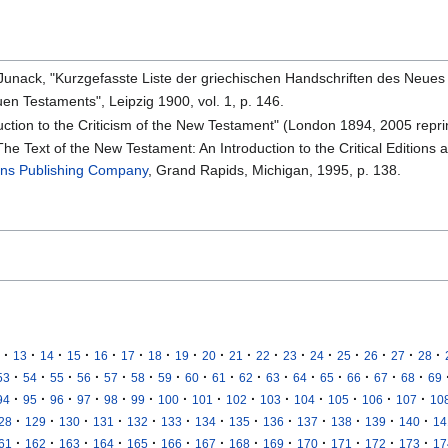
. Junack, "Kurzgefasste Liste der griechischen Handschriften des Neues
euen Testaments", Leipzig 1900, vol. 1, p. 146.
duction to the Criticism of the New Testament" (London 1894, 2005 reprint
he Text of the New Testament: An Introduction to the Critical Editions a
ans Publishing Company
, Grand Rapids, Michigan, 1995, p. 138.
·
·
·
·
·
·
·
·
·
·
·
·
·
·
·
·
·
13
14
15
16
17
18
19
20
21
22
23
24
25
26
27
28
·
·
·
·
·
·
·
·
·
·
·
·
·
·
·
·
53
54
55
56
57
58
59
60
61
62
63
64
65
66
67
68
69
·
·
·
·
·
·
·
·
·
·
·
·
·
·
94
95
96
97
98
99
100
101
102
103
104
105
106
107
10
·
·
·
·
·
·
·
·
·
·
·
·
·
28
129
130
131
132
133
134
135
136
137
138
139
140
14
·
·
·
·
·
·
·
·
·
·
·
·
·
61
162
163
164
165
166
167
168
169
170
171
172
173
17