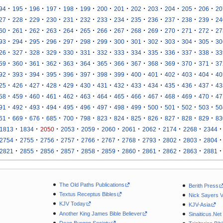
·
·
·
·
·
·
·
·
·
·
·
·
·
94
195
196
197
198
199
200
201
202
203
204
205
206
20
·
·
·
·
·
·
·
·
·
·
·
·
·
27
228
229
230
231
232
233
234
235
236
237
238
239
24
·
·
·
·
·
·
·
·
·
·
·
·
·
60
261
262
263
264
265
266
267
268
269
270
271
272
27
·
·
·
·
·
·
·
·
·
·
·
·
·
93
294
295
296
297
298
299
300
301
302
303
304
305
30
·
·
·
·
·
·
·
·
·
·
·
·
·
26
327
328
329
330
331
332
333
334
335
336
337
338
33
·
·
·
·
·
·
·
·
·
·
·
·
·
59
360
361
362
363
364
365
366
367
368
369
370
371
37
·
·
·
·
·
·
·
·
·
·
·
·
·
92
393
394
395
396
397
398
399
400
401
402
403
404
40
·
·
·
·
·
·
·
·
·
·
·
·
·
25
426
427
428
429
430
431
432
433
434
435
436
437
43
·
·
·
·
·
·
·
·
·
·
·
·
·
58
459
460
461
462
463
464
465
466
467
468
469
470
47
·
·
·
·
·
·
·
·
·
·
·
·
·
91
492
493
494
495
496
497
498
499
500
501
502
503
50
·
·
·
·
·
·
·
·
·
·
·
·
·
61
669
676
685
700
798
823
824
825
826
827
828
829
83
·
·
·
·
·
·
·
·
·
·
·
1813
1834
2050
2053
2059
2060
2061
2062
2174
2268
2344
·
·
·
·
·
·
·
·
·
·
·
2754
2755
2756
2757
2766
2767
2768
2793
2802
2803
2804
·
·
·
·
·
·
·
·
·
·
·
2821
2855
2856
2857
2858
2859
2860
2861
2862
2863
2881
The Old Paths Publications
Berith Press
Textus Receptus Bibles
Nick Sayers 
KJV Today
KJV-Asia
Another King James Bible Believer
Sinaiticus.Net
Dean Burgon Society