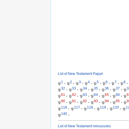
List of New Testament Papyri
1
2
3
4
5
6
7
8
𝔓
·
𝔓
·
𝔓
·
𝔓
·
𝔓
·
𝔓
·
𝔓
·
𝔓
·
32
33
34
35
36
37
3
𝔓
·
𝔓
·
𝔓
·
𝔓
·
𝔓
·
𝔓
·
𝔓
61
62
63
64
65
66
6
𝔓
·
𝔓
·
𝔓
·
𝔓
·
𝔓
·
𝔓
·
𝔓
90
91
92
93
94
95
9
𝔓
·
𝔓
·
𝔓
·
𝔓
·
𝔓
·
𝔓
·
𝔓
116
117
118
119
120
1
𝔓
·
𝔓
·
𝔓
·
𝔓
·
𝔓
·
𝔓
140
𝔓
·
List of New Testament minuscules