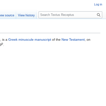
Log in
S
iew source
View history
e
a
r
c
h
s
, is a
Greek
minuscule
manuscript
of the
New Testament
, on
p
9
.