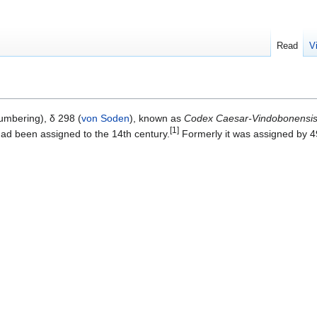
Read
V
mbering), δ 298 (
von Soden
), known as
Codex Caesar-Vindobonensi
[1]
had been assigned to the 14th century.
Formerly it was assigned by 4