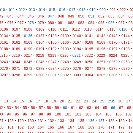
·
·
·
·
·
·
·
·
·
·
·
·
·
010
011
012
013
014
015
016
017
018
019
020
021
022
0
·
·
·
·
·
·
·
·
·
·
·
·
·
42
043
044
045
046
047
048
049
050
051
052
053
054
05
·
·
·
·
·
·
·
·
·
·
·
·
·
75
076
077
078
079
080
081
082
083
084
085
086
087
08
·
·
·
·
·
·
·
·
·
·
·
0106
0107
0108
0109
0110
0111
0112
0113
0114
0115
0116
·
·
·
·
·
·
·
·
·
·
·
0134
0135
0136
0137
0138
0139
0140
0141
0142
0143
0144
·
·
·
·
·
·
·
·
·
·
·
0161
0162
0163
0164
0165
0166
0167
0168
0169
0170
0171
·
·
·
·
·
·
·
·
·
·
·
0188
0189
0190
0191
0192
0193
0194
0195
0196
0197
0198
·
·
·
·
·
·
·
·
·
·
·
0215
0216
0217
0218
0219
0220
0221
0222
0223
0224
0225
·
·
·
·
·
·
·
·
·
·
·
0243
0244
0245
0246
0247
0248
0249
0250
0251
0252
0253
·
·
·
·
·
·
·
·
·
·
·
0270
0271
0272
0273
0274
0275
0276
0277
0278
0279
0280
·
·
·
·
·
·
·
·
·
·
·
0297
0298
0299
0300
0301
0302
0303
0304
0305
0306
0307
·
·
·
·
·
·
·
·
·
·
·
·
·
·
·
·
·
13
14
15
16
17
18
19
20
21
22
23
24
25
25b
26
27
·
·
·
·
·
·
·
·
·
·
·
·
·
·
·
·
52
53
54
55
56
57
58
59
60
61
62
63
64
65
66
67
68
·
·
·
·
·
·
·
·
·
·
·
·
·
·
93
94
95
96
97
98
99
100
101
102
103
104
105
106
107
·
·
·
·
·
·
·
·
·
·
·
·
·
27
128
129
130
131
132
133
134
135
136
137
138
139
14
·
·
·
·
·
·
·
·
·
·
·
·
·
60
161
162
163
164
165
166
167
168
169
170
171
172
17