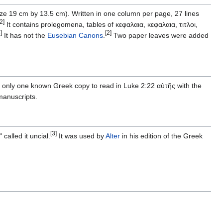
ze 19 cm by 13.5 cm). Written in one column per page, 27 lines
[2]
It contains prolegomena, tables of κεφαλαια, κεφαλαια, τιτλοι,
]
[2]
It has not the
Eusebian Canons
.
Two paper leaves were added
s only one known Greek copy to read in Luke 2:22 αὐτῆς with the
manuscripts.
[3]
called it uncial.
It was used by
Alter
in his edition of the Greek