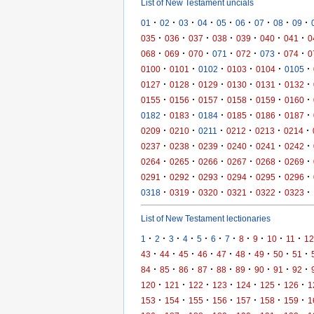
List of New Testament uncials
·
·
·
·
·
·
·
·
·
01
02
03
04
05
06
07
08
09
·
·
·
·
·
·
·
035
036
037
038
039
040
041
0
·
·
·
·
·
·
·
068
069
070
071
072
073
074
0
·
·
·
·
·
·
0100
0101
0102
0103
0104
0105
·
·
·
·
·
·
0127
0128
0129
0130
0131
0132
·
·
·
·
·
·
0155
0156
0157
0158
0159
0160
·
·
·
·
·
·
0182
0183
0184
0185
0186
0187
·
·
·
·
·
·
0209
0210
0211
0212
0213
0214
·
·
·
·
·
·
0237
0238
0239
0240
0241
0242
·
·
·
·
·
·
0264
0265
0266
0267
0268
0269
·
·
·
·
·
·
0291
0292
0293
0294
0295
0296
·
·
·
·
·
·
0318
0319
0320
0321
0322
0323
List of New Testament lectionaries
·
·
·
·
·
·
·
·
·
·
·
1
2
3
4
5
6
7
8
9
10
11
12
·
·
·
·
·
·
·
·
·
43
44
45
46
47
48
49
50
51
·
·
·
·
·
·
·
·
·
84
85
86
87
88
89
90
91
92
·
·
·
·
·
·
·
120
121
122
123
124
125
126
1
·
·
·
·
·
·
·
153
154
155
156
157
158
159
1