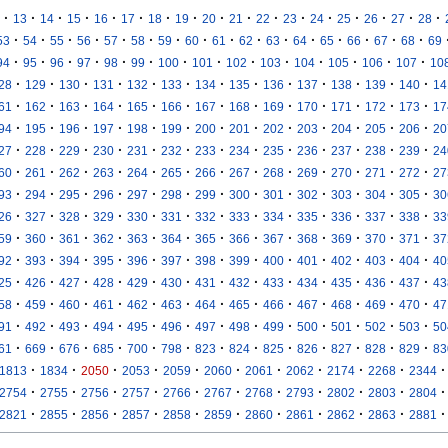
·
·
·
·
·
·
·
·
·
·
·
·
·
·
·
·
·
13
14
15
16
17
18
19
20
21
22
23
24
25
26
27
28
·
·
·
·
·
·
·
·
·
·
·
·
·
·
·
·
53
54
55
56
57
58
59
60
61
62
63
64
65
66
67
68
69
·
·
·
·
·
·
·
·
·
·
·
·
·
·
94
95
96
97
98
99
100
101
102
103
104
105
106
107
10
·
·
·
·
·
·
·
·
·
·
·
·
·
28
129
130
131
132
133
134
135
136
137
138
139
140
14
·
·
·
·
·
·
·
·
·
·
·
·
·
61
162
163
164
165
166
167
168
169
170
171
172
173
17
·
·
·
·
·
·
·
·
·
·
·
·
·
94
195
196
197
198
199
200
201
202
203
204
205
206
20
·
·
·
·
·
·
·
·
·
·
·
·
·
27
228
229
230
231
232
233
234
235
236
237
238
239
24
·
·
·
·
·
·
·
·
·
·
·
·
·
60
261
262
263
264
265
266
267
268
269
270
271
272
27
·
·
·
·
·
·
·
·
·
·
·
·
·
93
294
295
296
297
298
299
300
301
302
303
304
305
30
·
·
·
·
·
·
·
·
·
·
·
·
·
26
327
328
329
330
331
332
333
334
335
336
337
338
33
·
·
·
·
·
·
·
·
·
·
·
·
·
59
360
361
362
363
364
365
366
367
368
369
370
371
37
·
·
·
·
·
·
·
·
·
·
·
·
·
92
393
394
395
396
397
398
399
400
401
402
403
404
40
·
·
·
·
·
·
·
·
·
·
·
·
·
25
426
427
428
429
430
431
432
433
434
435
436
437
43
·
·
·
·
·
·
·
·
·
·
·
·
·
58
459
460
461
462
463
464
465
466
467
468
469
470
47
·
·
·
·
·
·
·
·
·
·
·
·
·
91
492
493
494
495
496
497
498
499
500
501
502
503
50
·
·
·
·
·
·
·
·
·
·
·
·
·
61
669
676
685
700
798
823
824
825
826
827
828
829
83
·
·
·
·
·
·
·
·
·
·
·
1813
1834
2050
2053
2059
2060
2061
2062
2174
2268
2344
·
·
·
·
·
·
·
·
·
·
·
2754
2755
2756
2757
2766
2767
2768
2793
2802
2803
2804
·
·
·
·
·
·
·
·
·
·
·
2821
2855
2856
2857
2858
2859
2860
2861
2862
2863
2881