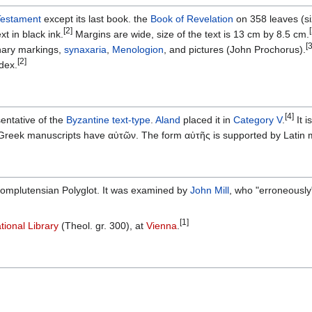
estament
except its last book. the
Book of Revelation
on 358 leaves (si
[2]
ext in black ink.
Margins are wide, size of the text is 13 cm by 8.5 cm.
[3
nary markings,
synaxaria
,
Menologion
, and pictures (John Prochorus).
[2]
odex.
[4]
entative of the
Byzantine text-type
.
Aland
placed it in
Category V
.
It i
Greek manuscripts have αὐτῶν. The form αὐτῆς is supported by Latin 
 Complutensian Polyglot. It was examined by
John Mill
, who "erroneously" 
[1]
tional Library
(Theol. gr. 300), at
Vienna
.