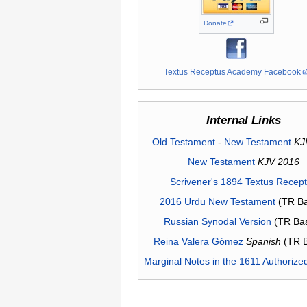
Donate
Textus Receptus Academy Facebook
Internal Links
Old Testament
-
New Testament
KJ
New Testament
KJV 2016
Scrivener's 1894 Textus Recep
2016 Urdu New Testament
(TR Ba
Russian Synodal Version
(TR Ba
Reina Valera Gómez
Spanish
(TR 
Marginal Notes in the 1611 Authorize