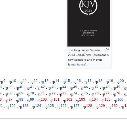
The King James Version
2023 Edition New Testament is
now complete and in print
format
here
.
9
10
11
12
13
14
15
16
17
18
19
20
𝔓
·
𝔓
·
𝔓
·
𝔓
·
𝔓
·
𝔓
·
𝔓
·
𝔓
·
𝔓
·
𝔓
·
𝔓
·
𝔓
·
8
39
40
41
42
43
44
45
46
47
48
49
·
𝔓
·
𝔓
·
𝔓
·
𝔓
·
𝔓
·
𝔓
·
𝔓
·
𝔓
·
𝔓
·
𝔓
·
𝔓
·
𝔓
7
68
69
70
71
72
73
74
75
76
77
78
·
𝔓
·
𝔓
·
𝔓
·
𝔓
·
𝔓
·
𝔓
·
𝔓
·
𝔓
·
𝔓
·
𝔓
·
𝔓
·
𝔓
6
97
98
99
100
101
102
103
104
105
106
·
𝔓
·
𝔓
·
𝔓
·
𝔓
·
𝔓
·
𝔓
·
𝔓
·
𝔓
·
𝔓
·
𝔓
·
21
122
123
124
125
126
127
128
129
130
1
·
𝔓
·
𝔓
·
𝔓
·
𝔓
·
𝔓
·
𝔓
·
𝔓
·
𝔓
·
𝔓
·
𝔓