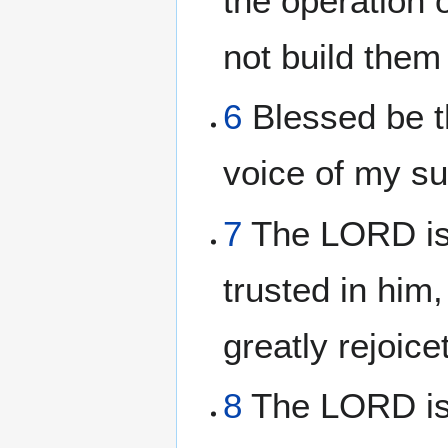
the operation 
not build them
6
Blessed be t
voice of my su
7
The LORD is 
trusted in him
greatly rejoice
8
The LORD is t