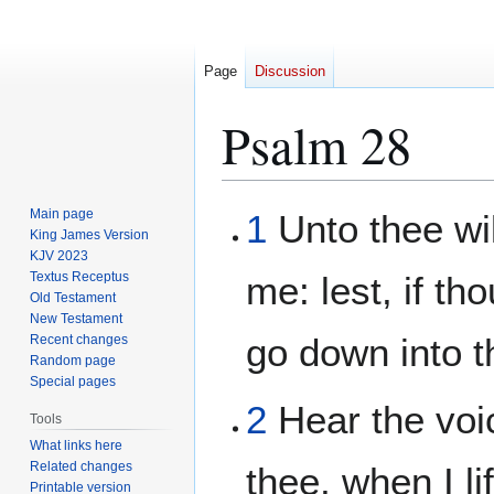
Page
Discussion
Psalm 28
Jump
Jump
Main page
1
Unto thee wil
to
to
King James Version
KJV 2023
navigation
search
Textus Receptus
me: lest, if th
Old Testament
New Testament
go down into th
Recent changes
Random page
Special pages
2
Hear the voic
Tools
What links here
Related changes
thee, when I l
Printable version