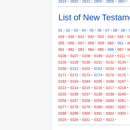
·
·
·
·
·
·
2819
2820
2821
2855
2856
2857
List of New Testam
·
·
·
·
·
·
·
·
·
01
02
03
04
05
06
07
08
09
·
·
·
·
·
·
·
029
030
031
032
033
034
035
0
·
·
·
·
·
·
·
055
056
057
058
059
060
061
0
·
·
·
·
·
·
·
081
082
083
084
085
086
087
0
·
·
·
·
·
·
0106
0107
0108
0109
0110
0111
·
·
·
·
·
·
0128
0129
0130
0131
0132
0134
·
·
·
·
·
·
0150
0151
0152
0153
0154
0155
·
·
·
·
·
·
0171
0172
0173
0174
0175
0176
·
·
·
·
·
·
0192
0193
0194
0195
0196
0197
·
·
·
·
·
·
0213
0214
0215
0216
0217
0218
·
·
·
·
·
·
0235
0236
0237
0238
0239
0240
·
·
·
·
·
·
0256
0257
0258
0259
0260
0261
·
·
·
·
·
·
0277
0278
0279
0280
0281
0282
·
·
·
·
·
·
0298
0299
0300
0301
0302
0303
·
·
·
·
·
0319
0320
0321
0322
0323