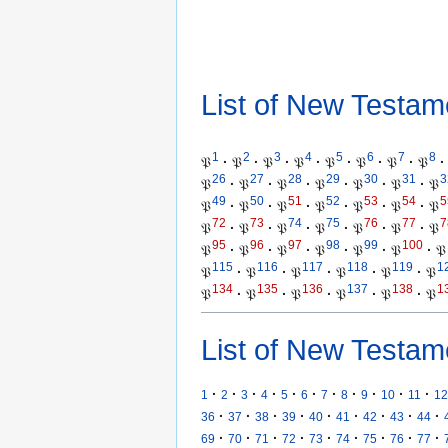
List of New Testam
1
2
3
4
5
6
7
8
𝔓
·
𝔓
·
𝔓
·
𝔓
·
𝔓
·
𝔓
·
𝔓
·
𝔓
·
26
27
28
29
30
31
3
𝔓
·
𝔓
·
𝔓
·
𝔓
·
𝔓
·
𝔓
·
𝔓
49
50
51
52
53
54
5
𝔓
·
𝔓
·
𝔓
·
𝔓
·
𝔓
·
𝔓
·
𝔓
72
73
74
75
76
77
7
𝔓
·
𝔓
·
𝔓
·
𝔓
·
𝔓
·
𝔓
·
𝔓
95
96
97
98
99
100
𝔓
·
𝔓
·
𝔓
·
𝔓
·
𝔓
·
𝔓
·
𝔓
115
116
117
118
119
1
𝔓
·
𝔓
·
𝔓
·
𝔓
·
𝔓
·
𝔓
134
135
136
137
138
1
𝔓
·
𝔓
·
𝔓
·
𝔓
·
𝔓
·
𝔓
List of New Testam
·
·
·
·
·
·
·
·
·
·
·
1
2
3
4
5
6
7
8
9
10
11
12
·
·
·
·
·
·
·
·
·
36
37
38
39
40
41
42
43
44
·
·
·
·
·
·
·
·
·
69
70
71
72
73
74
75
76
77