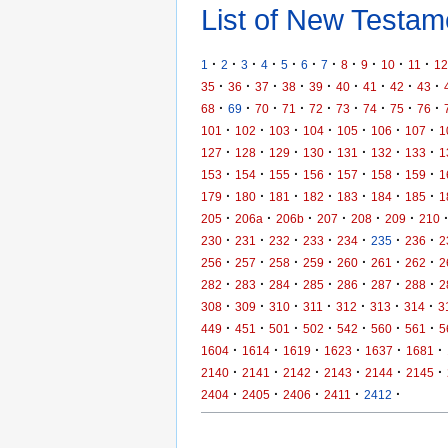
List of New Testame
·
·
·
·
·
·
·
·
·
·
·
1
2
3
4
5
6
7
8
9
10
11
12
·
·
·
·
·
·
·
·
·
35
36
37
38
39
40
41
42
43
·
·
·
·
·
·
·
·
·
68
69
70
71
72
73
74
75
76
·
·
·
·
·
·
·
101
102
103
104
105
106
107
1
·
·
·
·
·
·
·
127
128
129
130
131
132
133
1
·
·
·
·
·
·
·
153
154
155
156
157
158
159
1
·
·
·
·
·
·
·
179
180
181
182
183
184
185
1
·
·
·
·
·
·
205
206a
206b
207
208
209
210
·
·
·
·
·
·
·
230
231
232
233
234
235
236
2
·
·
·
·
·
·
·
256
257
258
259
260
261
262
2
·
·
·
·
·
·
·
282
283
284
285
286
287
288
2
·
·
·
·
·
·
·
308
309
310
311
312
313
314
3
·
·
·
·
·
·
·
449
451
501
502
542
560
561
5
·
·
·
·
·
·
1604
1614
1619
1623
1637
1681
·
·
·
·
·
·
2140
2141
2142
2143
2144
2145
·
·
·
·
·
2404
2405
2406
2411
2412