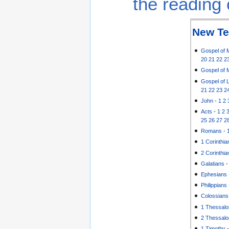
the reading 
New Te
Gospel of 
20
21
22
2
Gospel of 
Gospel of 
21
22
23
2
John
-
1
2
Acts
-
1
2
25
26
27
2
Romans
-
1 Corinthia
2 Corinthia
Galatians
Ephesians
Philippians
Colossians
1 Thessalo
2 Thessalo
1 Timothy