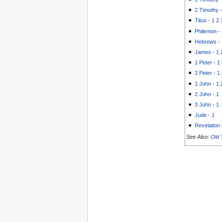
2 Timothy
Titus
-
1
2
Philemon
-
Hebrews
-
James
-
1
1 Peter
-
1
2 Peter
-
1
1 John
-
1
2 John
-
1
3 John
-
1
Jude
-
1
Revelation
See Also:
Old 