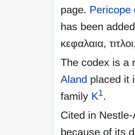
page.
Pericope 
has been added i
κεφαλαια, τιτλοι
The codex is a 
Aland
placed it 
1
family
K
.
Cited in Nestle
because of its d