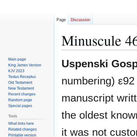
Page
Discussion
Minuscule 4
Jump
Jump
Main page
Uspenski Gosp
to
to
King James Version
KJV 2023
navigation
search
Textus Receptus
numbering) ε92 
Old Testament
New Testament
manuscript writ
Recent changes
Random page
Special pages
the oldest know
Tools
What links here
it was not custo
Related changes
Printable version