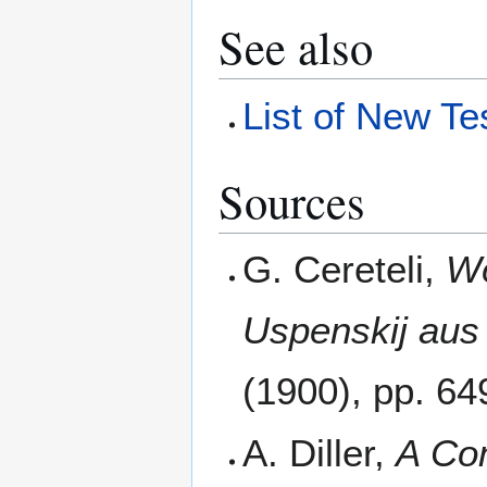
See also
List of New T
Sources
G. Cereteli,
Wo
Uspenskij aus
(1900), pp. 64
A. Diller,
A Co