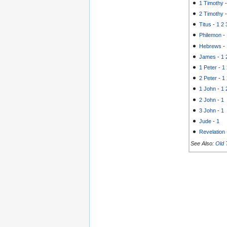
1 Timothy
2 Timothy
Titus
-
1
2
Philemon
-
Hebrews
-
James
-
1
1 Peter
-
1
2 Peter
-
1
1 John
-
1
2 John
-
1
3 John
-
1
Jude
-
1
Revelation
See Also:
Old 