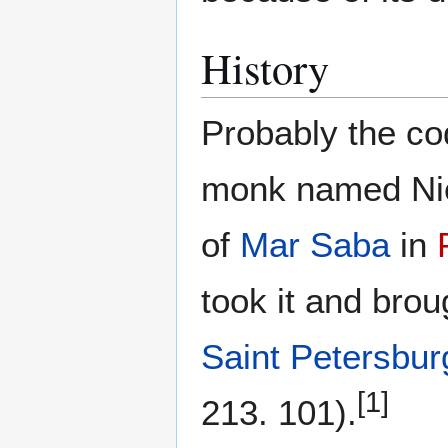
History
Probably the co
monk named Nich
of
Mar Saba
in
took it and brou
Saint Petersbur
[1]
213. 101).