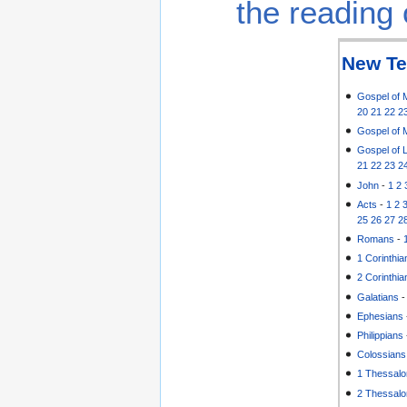
the reading 
New Te
Gospel of 
20
21
22
2
Gospel of 
Gospel of 
21
22
23
2
John
-
1
2
Acts
-
1
2
25
26
27
2
Romans
-
1 Corinthia
2 Corinthia
Galatians
Ephesians
Philippians
Colossians
1 Thessalo
2 Thessalo