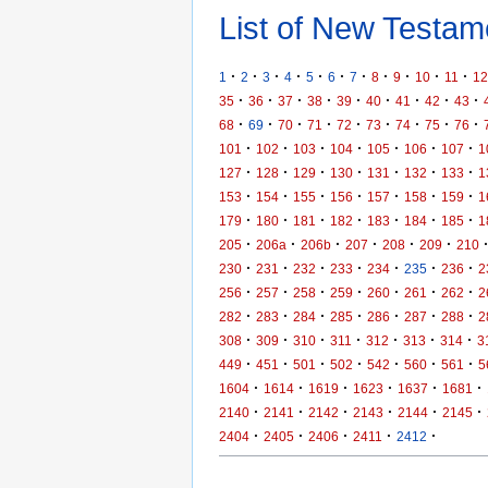
List of New Testame
·
·
·
·
·
·
·
·
·
·
·
1
2
3
4
5
6
7
8
9
10
11
12
·
·
·
·
·
·
·
·
·
35
36
37
38
39
40
41
42
43
·
·
·
·
·
·
·
·
·
68
69
70
71
72
73
74
75
76
·
·
·
·
·
·
·
101
102
103
104
105
106
107
1
·
·
·
·
·
·
·
127
128
129
130
131
132
133
1
·
·
·
·
·
·
·
153
154
155
156
157
158
159
1
·
·
·
·
·
·
·
179
180
181
182
183
184
185
1
·
·
·
·
·
·
205
206a
206b
207
208
209
210
·
·
·
·
·
·
·
230
231
232
233
234
235
236
2
·
·
·
·
·
·
·
256
257
258
259
260
261
262
2
·
·
·
·
·
·
·
282
283
284
285
286
287
288
2
·
·
·
·
·
·
·
308
309
310
311
312
313
314
3
·
·
·
·
·
·
·
449
451
501
502
542
560
561
5
·
·
·
·
·
·
1604
1614
1619
1623
1637
1681
·
·
·
·
·
·
2140
2141
2142
2143
2144
2145
·
·
·
·
·
2404
2405
2406
2411
2412