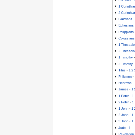
1 Corinthia
2 Corinthia
Galatians
Ephesians
Philippians
Colossians
1 Thessalo
2 Thessalo
1 Timothy
2 Timothy
Titus
-
1
2
Philemon
-
Hebrews
-
James
-
1
1 Peter
-
1
2 Peter
-
1
1 John
-
1
2 John
-
1
3 John
-
1
Jude
-
1
Revelation