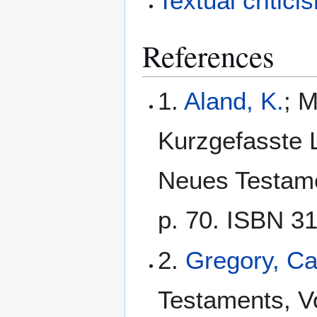
Textual critici
References
1.
Aland, K.
; M
Kurzgefasste L
Neues Testamen
p. 70. ISBN 3
2.
Gregory, C
Testaments, Vo