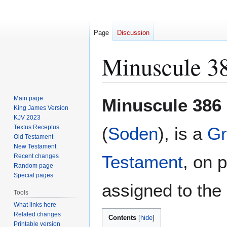
Page
Discussion
Minuscule 3
Jump
Jump
Main page
Minuscule 386
to
to
King James Version
KJV 2023
navigation
search
Textus Receptus
(
Soden
), is a
Gr
Old Testament
New Testament
Testament
, on 
Recent changes
Random page
Special pages
assigned to the 
Tools
What links here
Related changes
Contents
Printable version