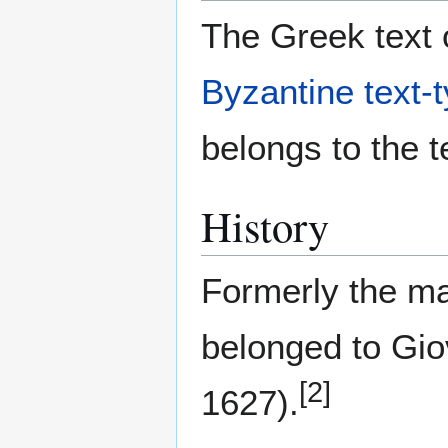
The Greek text o
Byzantine text-
belongs to the t
History
Formerly the ma
belonged to Gi
[2]
1627).