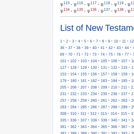
115
116
117
118
119
1
𝔓
·
𝔓
·
𝔓
·
𝔓
·
𝔓
·
𝔓
134
135
136
137
138
1
𝔓
·
𝔓
·
𝔓
·
𝔓
·
𝔓
·
𝔓
List of New Testam
·
·
·
·
·
·
·
·
·
·
·
1
2
3
4
5
6
7
8
9
10
11
12
·
·
·
·
·
·
·
·
·
36
37
38
39
40
41
42
43
44
·
·
·
·
·
·
·
·
·
69
70
71
72
73
74
75
76
77
·
·
·
·
·
·
·
101
102
103
104
105
106
107
1
·
·
·
·
·
·
·
127
128
129
130
131
132
133
1
·
·
·
·
·
·
·
153
154
155
156
157
158
159
1
·
·
·
·
·
·
·
179
180
181
182
183
184
185
1
·
·
·
·
·
·
·
205
206
207
208
209
210
211
2
·
·
·
·
·
·
·
231
232
233
234
235
236
237
2
·
·
·
·
·
·
·
257
258
259
260
261
262
263
2
·
·
·
·
·
·
·
283
284
285
286
287
288
289
2
·
·
·
·
·
·
·
309
310
311
312
313
314
315
3
·
·
·
·
·
·
·
335
336
337
338
339
340
341
3
·
·
·
·
·
·
·
361
362
363
364
365
366
367
3
·
·
·
·
·
·
·
387
388
389
390
391
392
393
3