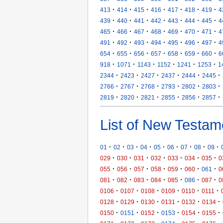
·
·
·
·
·
·
·
413
414
415
416
417
418
419
4
·
·
·
·
·
·
·
439
440
441
442
443
444
445
4
·
·
·
·
·
·
·
465
466
467
468
469
470
471
4
·
·
·
·
·
·
·
491
492
493
494
495
496
497
4
·
·
·
·
·
·
·
654
655
656
657
658
659
660
6
·
·
·
·
·
·
918
1071
1143
1152
1241
1253
1
·
·
·
·
·
·
2344
2423
2427
2437
2444
2445
·
·
·
·
·
·
2766
2767
2768
2793
2802
2803
·
·
·
·
·
·
2819
2820
2821
2855
2856
2857
List of New Testam
·
·
·
·
·
·
·
·
·
01
02
03
04
05
06
07
08
09
·
·
·
·
·
·
·
029
030
031
032
033
034
035
0
·
·
·
·
·
·
·
055
056
057
058
059
060
061
0
·
·
·
·
·
·
·
081
082
083
084
085
086
087
0
·
·
·
·
·
·
0106
0107
0108
0109
0110
0111
·
·
·
·
·
·
0128
0129
0130
0131
0132
0134
·
·
·
·
·
·
0150
0151
0152
0153
0154
0155