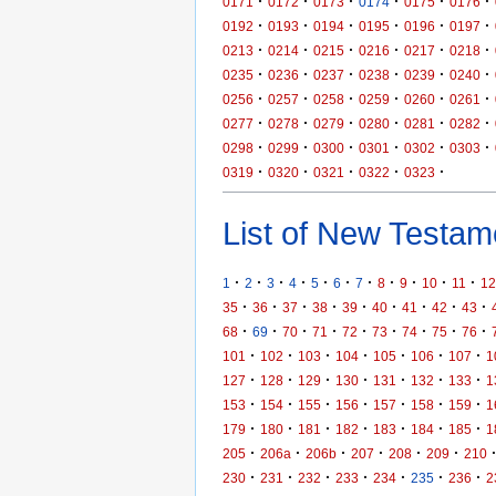
·
·
·
·
·
·
0171
0172
0173
0174
0175
0176
·
·
·
·
·
·
0192
0193
0194
0195
0196
0197
·
·
·
·
·
·
0213
0214
0215
0216
0217
0218
·
·
·
·
·
·
0235
0236
0237
0238
0239
0240
·
·
·
·
·
·
0256
0257
0258
0259
0260
0261
·
·
·
·
·
·
0277
0278
0279
0280
0281
0282
·
·
·
·
·
·
0298
0299
0300
0301
0302
0303
·
·
·
·
·
0319
0320
0321
0322
0323
List of New Testame
·
·
·
·
·
·
·
·
·
·
·
1
2
3
4
5
6
7
8
9
10
11
12
·
·
·
·
·
·
·
·
·
35
36
37
38
39
40
41
42
43
·
·
·
·
·
·
·
·
·
68
69
70
71
72
73
74
75
76
·
·
·
·
·
·
·
101
102
103
104
105
106
107
1
·
·
·
·
·
·
·
127
128
129
130
131
132
133
1
·
·
·
·
·
·
·
153
154
155
156
157
158
159
1
·
·
·
·
·
·
·
179
180
181
182
183
184
185
1
·
·
·
·
·
·
205
206a
206b
207
208
209
210
·
·
·
·
·
·
·
230
231
232
233
234
235
236
2