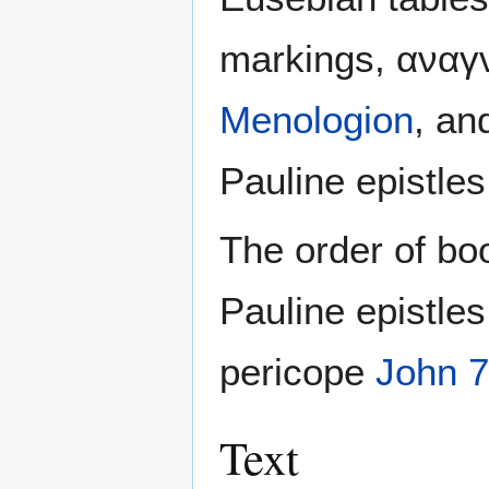
markings, αναγν
Menologion
, a
Pauline epistles
The order of boo
Pauline epistles
pericope
John 7
Text