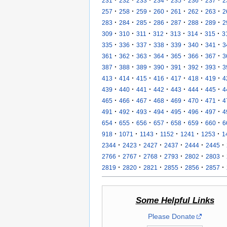
·
·
·
·
·
·
·
231
232
233
234
235
236
237
2
·
·
·
·
·
·
·
257
258
259
260
261
262
263
2
·
·
·
·
·
·
·
283
284
285
286
287
288
289
2
·
·
·
·
·
·
·
309
310
311
312
313
314
315
3
·
·
·
·
·
·
·
335
336
337
338
339
340
341
3
·
·
·
·
·
·
·
361
362
363
364
365
366
367
3
·
·
·
·
·
·
·
387
388
389
390
391
392
393
3
·
·
·
·
·
·
·
413
414
415
416
417
418
419
4
·
·
·
·
·
·
·
439
440
441
442
443
444
445
4
·
·
·
·
·
·
·
465
466
467
468
469
470
471
4
·
·
·
·
·
·
·
491
492
493
494
495
496
497
4
·
·
·
·
·
·
·
654
655
656
657
658
659
660
6
·
·
·
·
·
·
918
1071
1143
1152
1241
1253
1
·
·
·
·
·
·
2344
2423
2427
2437
2444
2445
·
·
·
·
·
·
2766
2767
2768
2793
2802
2803
·
·
·
·
·
·
2819
2820
2821
2855
2856
2857
Some Helpful Links
Please Donate