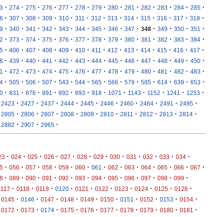
·
·
·
·
·
·
·
·
·
·
·
·
·
3
274
275
276
277
278
279
280
281
282
283
284
285
·
·
·
·
·
·
·
·
·
·
·
·
·
6
307
308
309
310
311
312
313
314
315
316
317
318
·
·
·
·
·
·
·
·
·
·
·
·
·
9
340
341
342
343
344
345
346
347
348
349
350
351
·
·
·
·
·
·
·
·
·
·
·
·
·
2
373
374
375
376
377
378
379
380
381
382
383
384
·
·
·
·
·
·
·
·
·
·
·
·
·
5
406
407
408
409
410
411
412
413
414
415
416
417
·
·
·
·
·
·
·
·
·
·
·
·
·
8
439
440
441
442
443
444
445
446
447
448
449
450
·
·
·
·
·
·
·
·
·
·
·
·
·
1
472
473
474
475
476
477
478
479
480
481
482
483
·
·
·
·
·
·
·
·
·
·
·
·
·
4
505
506
507
543
544
565
566
579
585
614
639
653
·
·
·
·
·
·
·
·
·
·
·
·
0
831
876
891
892
893
918
1071
1143
1152
1241
1253
·
·
·
·
·
·
·
·
·
·
2423
2427
2437
2444
2445
2446
2460
2464
2491
2495
·
·
·
·
·
·
·
·
·
·
2805
2806
2807
2808
2809
2810
2811
2812
2813
2814
·
·
·
2882
2907
2965
·
·
·
·
·
·
·
·
·
·
·
·
23
024
025
026
027
028
029
030
031
032
033
034
·
·
·
·
·
·
·
·
·
·
·
·
·
5
056
057
058
059
060
061
062
063
064
065
066
067
·
·
·
·
·
·
·
·
·
·
·
·
8
089
090
091
092
093
094
095
096
097
098
099
·
·
·
·
·
·
·
·
·
·
0117
0118
0119
0120
0121
0122
0123
0124
0125
0126
·
·
·
·
·
·
·
·
·
·
0145
0146
0147
0148
0149
0150
0151
0152
0153
0154
·
·
·
·
·
·
·
·
·
·
0172
0173
0174
0175
0176
0177
0178
0179
0180
0181