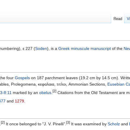
Read
V
umbering), ε 227 (
Soden
), is a
Greek
minuscule
manuscript
of the
Ne
the four
Gospels
on 187 parchment leaves (19.2 cm by 14.5 cm). Writte
tables, Prolegomena, κεφαλαια, τιτλοι, Ammonian Sections,
Eusebian C
[2]
3-8:11
marked by an
obelus
.
Citations from the Old Testament are 
477
and
1279
.
[2]
[3]
.
It once belonged to "J. V. Pinelli".
It was examined by
Scholz
and