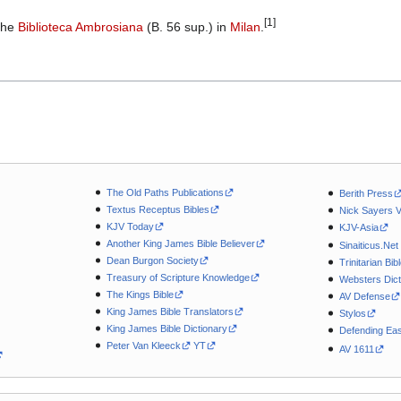
[1]
 the
Biblioteca Ambrosiana
(B. 56 sup.) in
Milan
.
The Old Paths Publications
Berith Press
Textus Receptus Bibles
Nick Sayers 
KJV Today
KJV-Asia
Another King James Bible Believer
Sinaiticus.Net
Dean Burgon Society
Trinitarian Bib
Treasury of Scripture Knowledge
Websters Dict
The Kings Bible
AV Defense
King James Bible Translators
Stylos
King James Bible Dictionary
Defending Eas
Peter Van Kleeck
YT
AV 1611