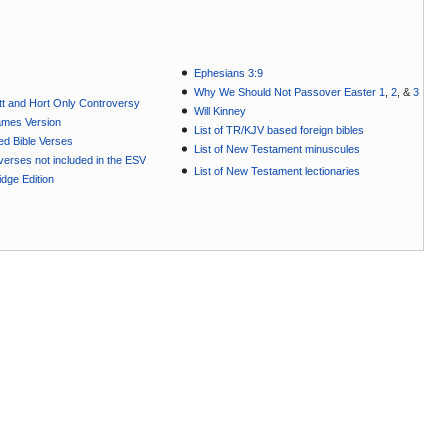
Ephesians 3:9
Why We Should Not Passover Easter 1
,
2
, &
3
t and Hort Only Controversy
Will Kinney
ames Version
List of TR/KJV based foreign bibles
ted Bible Verses
List of New Testament minuscules
e verses not included in the ESV
List of New Testament lectionaries
dge Edition