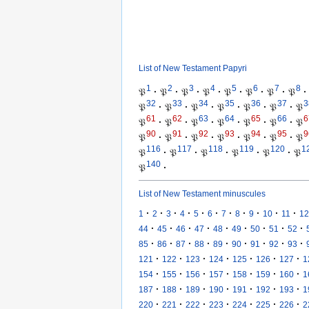
List of New Testament Papyri
1
2
3
4
5
6
7
8
𝔓
·
𝔓
·
𝔓
·
𝔓
·
𝔓
·
𝔓
·
𝔓
·
𝔓
·
32
33
34
35
36
37
3
𝔓
·
𝔓
·
𝔓
·
𝔓
·
𝔓
·
𝔓
·
𝔓
61
62
63
64
65
66
6
𝔓
·
𝔓
·
𝔓
·
𝔓
·
𝔓
·
𝔓
·
𝔓
90
91
92
93
94
95
9
𝔓
·
𝔓
·
𝔓
·
𝔓
·
𝔓
·
𝔓
·
𝔓
116
117
118
119
120
1
𝔓
·
𝔓
·
𝔓
·
𝔓
·
𝔓
·
𝔓
140
𝔓
·
List of New Testament minuscules
·
·
·
·
·
·
·
·
·
·
·
1
2
3
4
5
6
7
8
9
10
11
12
·
·
·
·
·
·
·
·
·
44
45
46
47
48
49
50
51
52
·
·
·
·
·
·
·
·
·
85
86
87
88
89
90
91
92
93
·
·
·
·
·
·
·
121
122
123
124
125
126
127
1
·
·
·
·
·
·
·
154
155
156
157
158
159
160
1
·
·
·
·
·
·
·
187
188
189
190
191
192
193
1
·
·
·
·
·
·
·
220
221
222
223
224
225
226
2