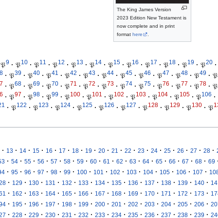
The King James Version
2023 Edition New Testament is
now complete and in print
format
here
.
9
10
11
12
13
14
15
16
17
18
19
20
𝔓
·
𝔓
·
𝔓
·
𝔓
·
𝔓
·
𝔓
·
𝔓
·
𝔓
·
𝔓
·
𝔓
·
𝔓
·
𝔓
·
8
39
40
41
42
43
44
45
46
47
48
49
·
𝔓
·
𝔓
·
𝔓
·
𝔓
·
𝔓
·
𝔓
·
𝔓
·
𝔓
·
𝔓
·
𝔓
·
𝔓
·
𝔓
7
68
69
70
71
72
73
74
75
76
77
78
·
𝔓
·
𝔓
·
𝔓
·
𝔓
·
𝔓
·
𝔓
·
𝔓
·
𝔓
·
𝔓
·
𝔓
·
𝔓
·
𝔓
6
97
98
99
100
101
102
103
104
105
106
·
𝔓
·
𝔓
·
𝔓
·
𝔓
·
𝔓
·
𝔓
·
𝔓
·
𝔓
·
𝔓
·
𝔓
·
21
122
123
124
125
126
127
128
129
130
1
·
𝔓
·
𝔓
·
𝔓
·
𝔓
·
𝔓
·
𝔓
·
𝔓
·
𝔓
·
𝔓
·
𝔓
·
·
·
·
·
·
·
·
·
·
·
·
·
·
·
·
·
13
14
15
16
17
18
19
20
21
22
23
24
25
26
27
28
·
·
·
·
·
·
·
·
·
·
·
·
·
·
·
·
53
54
55
56
57
58
59
60
61
62
63
64
65
66
67
68
69
·
·
·
·
·
·
·
·
·
·
·
·
·
·
94
95
96
97
98
99
100
101
102
103
104
105
106
107
10
·
·
·
·
·
·
·
·
·
·
·
·
·
28
129
130
131
132
133
134
135
136
137
138
139
140
14
·
·
·
·
·
·
·
·
·
·
·
·
·
61
162
163
164
165
166
167
168
169
170
171
172
173
17
·
·
·
·
·
·
·
·
·
·
·
·
·
94
195
196
197
198
199
200
201
202
203
204
205
206
20
·
·
·
·
·
·
·
·
·
·
·
·
·
27
228
229
230
231
232
233
234
235
236
237
238
239
24