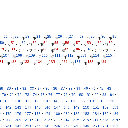
21
22
23
24
25
26
27
28
29
30
31
𝔓
·
𝔓
·
𝔓
·
𝔓
·
𝔓
·
𝔓
·
𝔓
·
𝔓
·
𝔓
·
𝔓
·
𝔓
·
50
51
52
53
54
55
56
57
58
59
60
·
𝔓
·
𝔓
·
𝔓
·
𝔓
·
𝔓
·
𝔓
·
𝔓
·
𝔓
·
𝔓
·
𝔓
·
79
80
81
82
83
84
85
86
87
88
89
·
𝔓
·
𝔓
·
𝔓
·
𝔓
·
𝔓
·
𝔓
·
𝔓
·
𝔓
·
𝔓
·
𝔓
·
107
108
109
110
111
112
113
114
115
𝔓
·
𝔓
·
𝔓
·
𝔓
·
𝔓
·
𝔓
·
𝔓
·
𝔓
·
𝔓
·
31
132
133
134
135
136
137
138
139
·
𝔓
·
𝔓
·
𝔓
·
𝔓
·
𝔓
·
𝔓
·
𝔓
·
𝔓
·
·
·
·
·
·
·
·
·
·
·
·
·
·
·
·
29
30
31
32
33
34
35
36
37
38
39
40
41
42
43
·
·
·
·
·
·
·
·
·
·
·
·
·
·
·
·
70
71
72
73
74
75
76
77
78
79
80
81
82
83
84
·
·
·
·
·
·
·
·
·
·
·
·
·
8
109
110
111
112
113
114
115
116
117
118
119
120
·
·
·
·
·
·
·
·
·
·
·
·
·
1
142
143
144
145
146
147
148
149
150
151
152
153
·
·
·
·
·
·
·
·
·
·
·
·
·
4
175
176
177
178
179
180
181
182
183
184
185
186
·
·
·
·
·
·
·
·
·
·
·
·
·
7
208
209
210
211
212
213
214
215
216
217
218
219
·
·
·
·
·
·
·
·
·
·
·
·
·
0
241
242
243
244
245
246
247
248
249
250
251
252