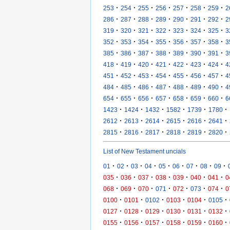
·
·
·
·
·
·
·
253
254
255
256
257
258
259
2
·
·
·
·
·
·
·
286
287
288
289
290
291
292
2
·
·
·
·
·
·
·
319
320
321
322
323
324
325
3
·
·
·
·
·
·
·
352
353
354
355
356
357
358
3
·
·
·
·
·
·
·
385
386
387
388
389
390
391
3
·
·
·
·
·
·
·
418
419
420
421
422
423
424
4
·
·
·
·
·
·
·
451
452
453
454
455
456
457
4
·
·
·
·
·
·
·
484
485
486
487
488
489
490
4
·
·
·
·
·
·
·
654
655
656
657
658
659
660
6
·
·
·
·
·
·
1423
1424
1432
1582
1739
1780
·
·
·
·
·
·
2612
2613
2614
2615
2616
2641
·
·
·
·
·
·
2815
2816
2817
2818
2819
2820
List of New Testament uncials
·
·
·
·
·
·
·
·
·
01
02
03
04
05
06
07
08
09
·
·
·
·
·
·
·
035
036
037
038
039
040
041
0
·
·
·
·
·
·
·
068
069
070
071
072
073
074
0
·
·
·
·
·
·
0100
0101
0102
0103
0104
0105
·
·
·
·
·
·
0127
0128
0129
0130
0131
0132
·
·
·
·
·
·
0155
0156
0157
0158
0159
0160