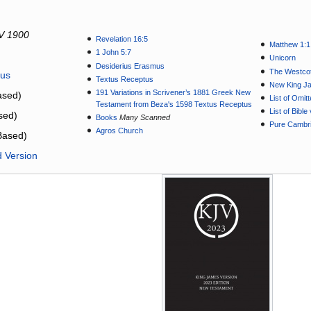
V 1900
Revelation 16:5
Matthew 1:1
1 John 5:7
Unicorn
Desiderius Erasmus
The Westcot
tus
Textus Receptus
New King J
191 Variations in Scrivener’s 1881 Greek New
sed)
List of Omit
Testament from Beza's 1598 Textus Receptus
List of Bibl
sed)
Books
Many Scanned
Pure Cambri
Agros Church
Based)
d Version