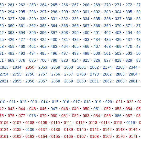
·
·
·
·
·
·
·
·
·
·
·
·
·
60
261
262
263
264
265
266
267
268
269
270
271
272
27
·
·
·
·
·
·
·
·
·
·
·
·
·
93
294
295
296
297
298
299
300
301
302
303
304
305
30
·
·
·
·
·
·
·
·
·
·
·
·
·
26
327
328
329
330
331
332
333
334
335
336
337
338
33
·
·
·
·
·
·
·
·
·
·
·
·
·
59
360
361
362
363
364
365
366
367
368
369
370
371
37
·
·
·
·
·
·
·
·
·
·
·
·
·
92
393
394
395
396
397
398
399
400
401
402
403
404
40
·
·
·
·
·
·
·
·
·
·
·
·
·
25
426
427
428
429
430
431
432
433
434
435
436
437
43
·
·
·
·
·
·
·
·
·
·
·
·
·
58
459
460
461
462
463
464
465
466
467
468
469
470
47
·
·
·
·
·
·
·
·
·
·
·
·
·
91
492
493
494
495
496
497
498
499
500
501
502
503
50
·
·
·
·
·
·
·
·
·
·
·
·
·
61
669
676
685
700
798
823
824
825
826
827
828
829
83
·
·
·
·
·
·
·
·
·
·
·
1813
1834
2050
2053
2059
2060
2061
2062
2174
2268
2344
·
·
·
·
·
·
·
·
·
·
·
2754
2755
2756
2757
2766
2767
2768
2793
2802
2803
2804
·
·
·
·
·
·
·
·
·
·
·
2821
2855
2856
2857
2858
2859
2860
2861
2862
2863
2881
·
·
·
·
·
·
·
·
·
·
·
·
·
010
011
012
013
014
015
016
017
018
019
020
021
022
0
·
·
·
·
·
·
·
·
·
·
·
·
·
42
043
044
045
046
047
048
049
050
051
052
053
054
05
·
·
·
·
·
·
·
·
·
·
·
·
·
75
076
077
078
079
080
081
082
083
084
085
086
087
08
·
·
·
·
·
·
·
·
·
·
·
0106
0107
0108
0109
0110
0111
0112
0113
0114
0115
0116
·
·
·
·
·
·
·
·
·
·
·
0134
0135
0136
0137
0138
0139
0140
0141
0142
0143
0144
·
·
·
·
·
·
·
·
·
·
·
0161
0162
0163
0164
0165
0166
0167
0168
0169
0170
0171