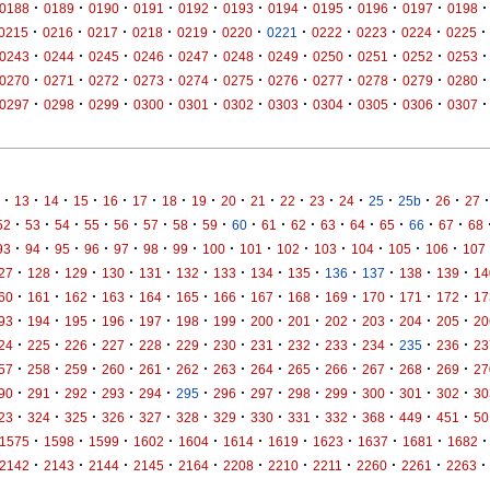
·
·
·
·
·
·
·
·
·
·
·
0188
0189
0190
0191
0192
0193
0194
0195
0196
0197
0198
·
·
·
·
·
·
·
·
·
·
·
0215
0216
0217
0218
0219
0220
0221
0222
0223
0224
0225
·
·
·
·
·
·
·
·
·
·
·
0243
0244
0245
0246
0247
0248
0249
0250
0251
0252
0253
·
·
·
·
·
·
·
·
·
·
·
0270
0271
0272
0273
0274
0275
0276
0277
0278
0279
0280
·
·
·
·
·
·
·
·
·
·
·
0297
0298
0299
0300
0301
0302
0303
0304
0305
0306
0307
·
·
·
·
·
·
·
·
·
·
·
·
·
·
·
·
·
13
14
15
16
17
18
19
20
21
22
23
24
25
25b
26
27
·
·
·
·
·
·
·
·
·
·
·
·
·
·
·
·
52
53
54
55
56
57
58
59
60
61
62
63
64
65
66
67
68
·
·
·
·
·
·
·
·
·
·
·
·
·
·
93
94
95
96
97
98
99
100
101
102
103
104
105
106
107
·
·
·
·
·
·
·
·
·
·
·
·
·
27
128
129
130
131
132
133
134
135
136
137
138
139
14
·
·
·
·
·
·
·
·
·
·
·
·
·
60
161
162
163
164
165
166
167
168
169
170
171
172
17
·
·
·
·
·
·
·
·
·
·
·
·
·
93
194
195
196
197
198
199
200
201
202
203
204
205
20
·
·
·
·
·
·
·
·
·
·
·
·
·
24
225
226
227
228
229
230
231
232
233
234
235
236
23
·
·
·
·
·
·
·
·
·
·
·
·
·
57
258
259
260
261
262
263
264
265
266
267
268
269
27
·
·
·
·
·
·
·
·
·
·
·
·
·
90
291
292
293
294
295
296
297
298
299
300
301
302
30
·
·
·
·
·
·
·
·
·
·
·
·
·
23
324
325
326
327
328
329
330
331
332
368
449
451
50
·
·
·
·
·
·
·
·
·
·
·
1575
1598
1599
1602
1604
1614
1619
1623
1637
1681
1682
·
·
·
·
·
·
·
·
·
·
·
2142
2143
2144
2145
2164
2208
2210
2211
2260
2261
2263