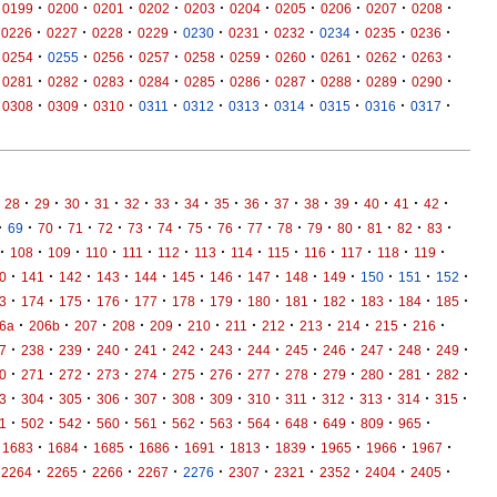
·
·
·
·
·
·
·
·
·
·
0199
0200
0201
0202
0203
0204
0205
0206
0207
0208
·
·
·
·
·
·
·
·
·
·
0226
0227
0228
0229
0230
0231
0232
0234
0235
0236
·
·
·
·
·
·
·
·
·
·
0254
0255
0256
0257
0258
0259
0260
0261
0262
0263
·
·
·
·
·
·
·
·
·
·
0281
0282
0283
0284
0285
0286
0287
0288
0289
0290
·
·
·
·
·
·
·
·
·
·
0308
0309
0310
0311
0312
0313
0314
0315
0316
0317
·
·
·
·
·
·
·
·
·
·
·
·
·
·
·
28
29
30
31
32
33
34
35
36
37
38
39
40
41
42
·
·
·
·
·
·
·
·
·
·
·
·
·
·
·
·
69
70
71
72
73
74
75
76
77
78
79
80
81
82
83
·
·
·
·
·
·
·
·
·
·
·
·
·
108
109
110
111
112
113
114
115
116
117
118
119
·
·
·
·
·
·
·
·
·
·
·
·
·
0
141
142
143
144
145
146
147
148
149
150
151
152
·
·
·
·
·
·
·
·
·
·
·
·
·
3
174
175
176
177
178
179
180
181
182
183
184
185
·
·
·
·
·
·
·
·
·
·
·
·
6a
206b
207
208
209
210
211
212
213
214
215
216
·
·
·
·
·
·
·
·
·
·
·
·
·
7
238
239
240
241
242
243
244
245
246
247
248
249
·
·
·
·
·
·
·
·
·
·
·
·
·
0
271
272
273
274
275
276
277
278
279
280
281
282
·
·
·
·
·
·
·
·
·
·
·
·
·
3
304
305
306
307
308
309
310
311
312
313
314
315
·
·
·
·
·
·
·
·
·
·
·
·
1
502
542
560
561
562
563
564
648
649
809
965
·
·
·
·
·
·
·
·
·
·
1683
1684
1685
1686
1691
1813
1839
1965
1966
1967
·
·
·
·
·
·
·
·
·
·
2264
2265
2266
2267
2276
2307
2321
2352
2404
2405