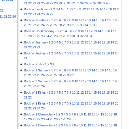
21
22
23
24
25
26
27
28
29
30
31
32
33
34
35
36
37
38
39
40
Book of Leviticus
-
1
2
3
4
5
6
7
8
9
10
11
12
13
14
15
16
17
18
19
20
21
21
22
23
24
25
26
27
21
22
23
24
Book of Numbers
-
1
2
3
4
5
6
7
8
9
10
11
12
13
14
15
16
17
18
19
20
21
22
23
24
25
26
27
28
29
30
31
32
33
34
35
36
Book of Deuteronomy
-
1
2
3
4
5
6
7
8
9
10
11
12
13
14
15
16
17
18
19
20
21
22
23
24
25
26
27
28
29
30
31
32
33
34
Book of Joshua
-
1
2
3
4
5
6
7
8
9
10
11
12
13
14
15
16
17
18
19
20
21
22
23
24
Book of Judges
-
1
2
3
4
5
6
7
8
9
10
11
12
13
14
15
16
17
18
19
20
21
Book of Ruth
-
1
2
3
4
Book of 1 Samuel
-
1
2
3
4
5
6
7
8
9
10
11
12
13
14
15
16
17
18
19
20
21
22
23
24
25
26
27
28
29
30
31
Book of 2 Samuel
-
1
2
3
4
5
6
7
8
9
10
11
12
13
14
15
16
17
18
19
20
21
22
23
24
Book of 1 Kings
-
1
2
3
4
5
6
7
8
9
10
11
12
13
14
15
16
17
18
19
20
21
22
Book of 2 Kings
-
1
2
3
4
5
6
7
8
9
10
11
12
13
14
15
16
17
18
19
20
21
22
23
24
25
Book of 1 Chronicles
-
1
2
3
4
5
6
7
8
9
10
11
12
13
14
15
16
17
18
19
20
21
22
23
24
25
26
27
28
29
Book of 2 Chronicles
-
1
2
3
4
5
6
7
8
9
10
11
12
13
14
15
16
17
18