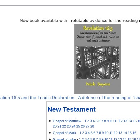
New book available with irrefutable evidence for the reading
ation 16:5 and the Triadic Declaration - A defense of the reading of “sha
New Testament
Gospel of Matthew
-
1
2
3
4
5
6
7
8
9
10
11
12
13
14
15
1
20
21
22
23
24
25
26
27
28
Gospel of Mark
-
1
2
3
4
5
6
7
8
9
10
11
12
13
14
15
16
Gospel of Luke
-
1
2
3
4
5
6
7
8
9
10
11
12
13
14
15
16
1