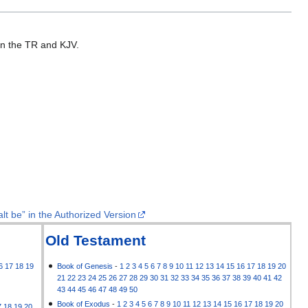
 in the TR and KJV.
lt be” in the Authorized Version
Old Testament
6
17
18
19
Book of Genesis
-
1
2
3
4
5
6
7
8
9
10
11
12
13
14
15
16
17
18
19
20
21
22
23
24
25
26
27
28
29
30
31
32
33
34
35
36
37
38
39
40
41
42
43
44
45
46
47
48
49
50
Book of Exodus
-
1
2
3
4
5
6
7
8
9
10
11
12
13
14
15
16
17
18
19
20
7
18
19
20