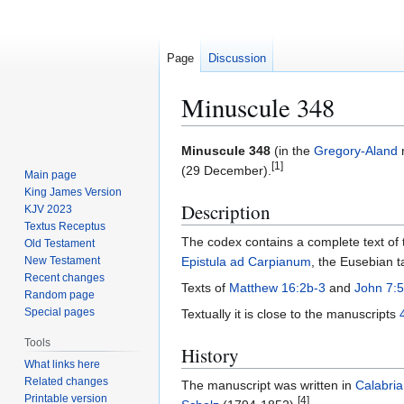
Page
Discussion
Minuscule 348
Jump
Jump
Minuscule 348
(in the
Gregory-Aland
n
[1]
to
to
(29 December).
Main page
navigation
search
King James Version
Description
KJV 2023
Textus Receptus
The codex contains a complete text of 
Old Testament
New Testament
Epistula ad Carpianum
, the Eusebian 
Recent changes
Texts of
Matthew 16:2b-3
and
John 7:5
Random page
Special pages
Textually it is close to the manuscripts
Tools
History
What links here
Related changes
The manuscript was written in
Calabria
Printable version
[4]