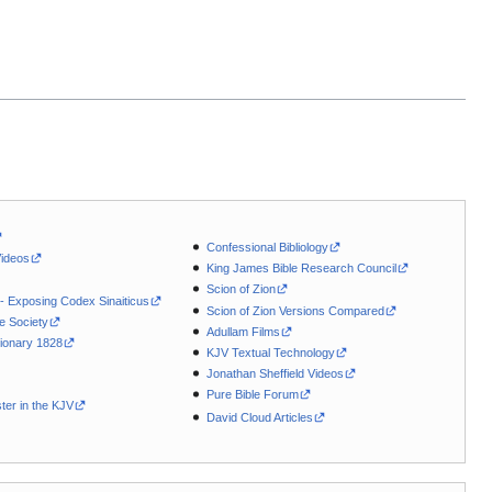
Confessional Bibliology
Videos
King James Bible Research Council
Scion of Zion
 - Exposing Codex Sinaiticus
Scion of Zion Versions Compared
le Society
Adullam Films
ionary 1828
KJV Textual Technology
Jonathan Sheffield Videos
Pure Bible Forum
ter in the KJV
David Cloud Articles