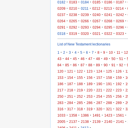
·
·
·
·
·
·
0182
0183
0184
0185
0186
0187
·
·
·
·
·
·
0209
0210
0211
0212
0213
0214
·
·
·
·
·
·
0237
0238
0239
0240
0241
0242
·
·
·
·
·
·
0264
0265
0266
0267
0268
0269
·
·
·
·
·
·
0291
0292
0293
0294
0295
0296
·
·
·
·
·
·
0318
0319
0320
0321
0322
0323
List of New Testament lectionaries
·
·
·
·
·
·
·
·
·
·
·
1
2
3
4
5
6
7
8
9
10
11
12
·
·
·
·
·
·
·
·
·
43
44
45
46
47
48
49
50
51
·
·
·
·
·
·
·
·
·
84
85
86
87
88
89
90
91
92
·
·
·
·
·
·
·
120
121
122
123
124
125
126
1
·
·
·
·
·
·
·
153
154
155
156
157
158
159
1
·
·
·
·
·
·
·
186
187
188
189
190
191
192
1
·
·
·
·
·
·
·
217
218
219
220
221
222
223
2
·
·
·
·
·
·
·
250
251
252
253
254
255
256
2
·
·
·
·
·
·
·
283
284
285
286
287
288
289
2
·
·
·
·
·
·
·
316
317
318
319
320
321
322
3
·
·
·
·
·
·
1033
1358
1386
1491
1423
1561
·
·
·
·
·
·
2005
2137
2138
2139
2140
2141
·
·
·
2406
2411
2412