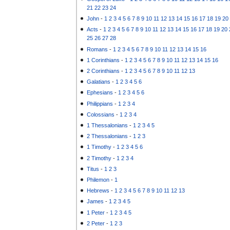
21
22
23
24
John
-
1
2
3
4
5
6
7
8
9
10
11
12
13
14
15
16
17
18
19
20
Acts
-
1
2
3
4
5
6
7
8
9
10
11
12
13
14
15
16
17
18
19
20
25
26
27
28
Romans
-
1
2
3
4
5
6
7
8
9
10
11
12
13
14
15
16
1 Corinthians
-
1
2
3
4
5
6
7
8
9
10
11
12
13
14
15
16
2 Corinthians
-
1
2
3
4
5
6
7
8
9
10
11
12
13
Galatians
-
1
2
3
4
5
6
Ephesians
-
1
2
3
4
5
6
Philippians
-
1
2
3
4
Colossians
-
1
2
3
4
1 Thessalonians
-
1
2
3
4
5
2 Thessalonians
-
1
2
3
1 Timothy
-
1
2
3
4
5
6
2 Timothy
-
1
2
3
4
Titus
-
1
2
3
Philemon
-
1
Hebrews
-
1
2
3
4
5
6
7
8
9
10
11
12
13
James
-
1
2
3
4
5
1 Peter
-
1
2
3
4
5
2 Peter
-
1
2
3