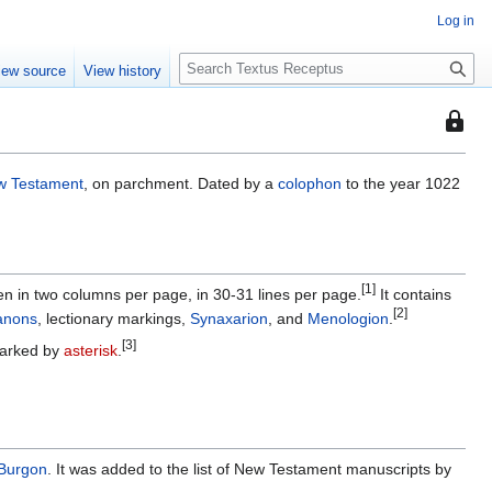
Log in
S
iew source
View history
e
a
This
r
page
c
is
h
w Testament
, on parchment. Dated by a
colophon
to the year 1022
protec
so
that
only
users
[1]
n in two columns per page, in 30-31 lines per page.
It contains
with
[2]
anons
, lectionary markings,
Synaxarion
, and
Menologion
.
the
[3]
marked by
asterisk
.
"autoc
permis
can
edit
it.
Burgon
. It was added to the list of New Testament manuscripts by