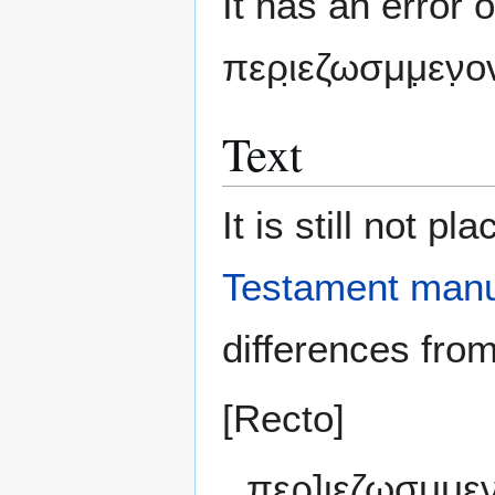
It has an error 
περι̣εζωσμμ̣εν̣
Text
It is still not pl
Testament manu
differences from
[Recto]
περ]ι̣εζωσμμ̣ε