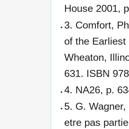
House 2001, p
3. Comfort, Ph
of the Earlie
Wheaton, Illin
631. ISBN 978
4. NA26, p. 63
5. G. Wagner, C
etre pas partie