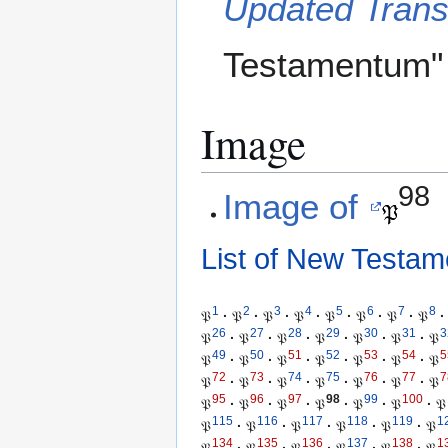
Updated Transc
Testamentum" 
Image
98
Image of
List of New Testam
1
2
3
4
5
6
7
8
𝔓
·
𝔓
·
𝔓
·
𝔓
·
𝔓
·
𝔓
·
𝔓
·
𝔓
·
26
27
28
29
30
31
3
𝔓
·
𝔓
·
𝔓
·
𝔓
·
𝔓
·
𝔓
·
𝔓
49
50
51
52
53
54
5
𝔓
·
𝔓
·
𝔓
·
𝔓
·
𝔓
·
𝔓
·
𝔓
72
73
74
75
76
77
7
𝔓
·
𝔓
·
𝔓
·
𝔓
·
𝔓
·
𝔓
·
𝔓
95
96
97
98
99
100
𝔓
·
𝔓
·
𝔓
·
𝔓
·
𝔓
·
𝔓
·
𝔓
115
116
117
118
119
1
𝔓
·
𝔓
·
𝔓
·
𝔓
·
𝔓
·
𝔓
134
135
136
137
138
1
𝔓
·
𝔓
·
𝔓
·
𝔓
·
𝔓
·
𝔓