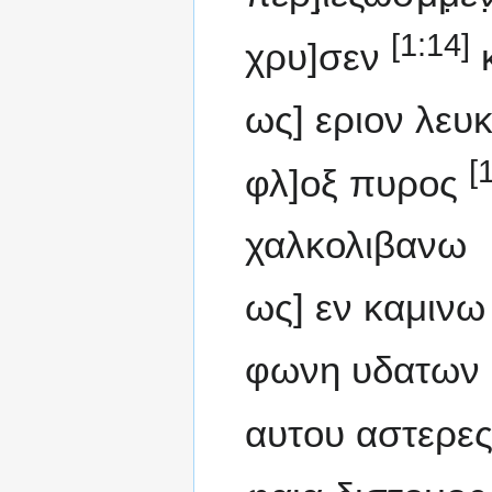
[1:14]
χρυ]σεν
κ
ως] εριον λευ
[
φλ]οξ πυρος
χαλκολιβανω
ως] εν καμιν
φωνη υδατων 
αυτου αστερες 