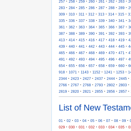
·
·
·
·
·
·
·
257
258
259
260
261
262
263
2
·
·
·
·
·
·
·
283
284
285
286
287
288
289
2
·
·
·
·
·
·
·
309
310
311
312
313
314
315
3
·
·
·
·
·
·
·
335
336
337
338
339
340
341
3
·
·
·
·
·
·
·
361
362
363
364
365
366
367
3
·
·
·
·
·
·
·
387
388
389
390
391
392
393
3
·
·
·
·
·
·
·
413
414
415
416
417
418
419
4
·
·
·
·
·
·
·
439
440
441
442
443
444
445
4
·
·
·
·
·
·
·
465
466
467
468
469
470
471
4
·
·
·
·
·
·
·
491
492
493
494
495
496
497
4
·
·
·
·
·
·
·
654
655
656
657
658
659
660
6
·
·
·
·
·
·
918
1071
1143
1152
1241
1253
1
·
·
·
·
·
·
2344
2423
2427
2437
2444
2445
·
·
·
·
·
·
2766
2767
2768
2793
2802
2803
·
·
·
·
·
·
2819
2820
2821
2855
2856
2857
List of New Testam
·
·
·
·
·
·
·
·
·
01
02
03
04
05
06
07
08
09
·
·
·
·
·
·
·
029
030
031
032
033
034
035
0