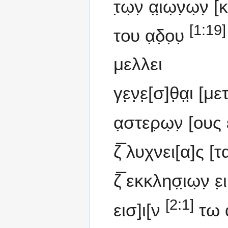
τ̣ω̣ν̣ α̣ι̣ω̣ν̣ω
[1:19]
του α̣δ̣ο̣υ̣
μελλει
γε̣ν̣ε̣[σ]θ̣α̣ι̣ 
α̣στερ̣ω̣ν̣ [ου
ζ̅ λυχνει[α]ς 
ζ̅ εκκλησ̣ι̣ω̣ν̣ 
[2:1]
εισ]ι̣[ν
τω 