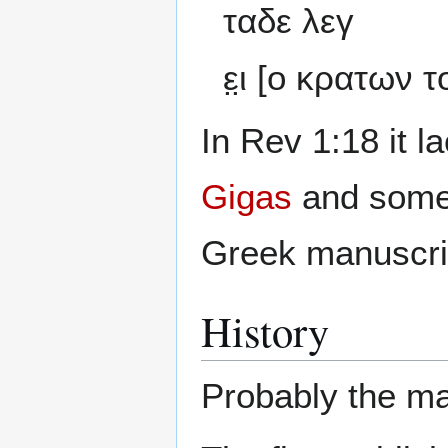
ταδε λεγ
ε̣ι̣ [ο κρατων 
In Rev 1:18 it l
Gigas
and some
Greek manuscrip
History
Probably the ma