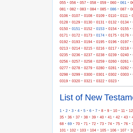
·
·
·
·
·
·
·
055
056
057
058
059
060
061
0
·
·
·
·
·
·
·
081
082
083
084
085
086
087
0
·
·
·
·
·
·
0106
0107
0108
0109
0110
0111
·
·
·
·
·
·
0128
0129
0130
0131
0132
0134
·
·
·
·
·
·
0150
0151
0152
0153
0154
0155
·
·
·
·
·
·
0171
0172
0173
0174
0175
0176
·
·
·
·
·
·
0192
0193
0194
0195
0196
0197
·
·
·
·
·
·
0213
0214
0215
0216
0217
0218
·
·
·
·
·
·
0235
0236
0237
0238
0239
0240
·
·
·
·
·
·
0256
0257
0258
0259
0260
0261
·
·
·
·
·
·
0277
0278
0279
0280
0281
0282
·
·
·
·
·
·
0298
0299
0300
0301
0302
0303
·
·
·
·
·
0319
0320
0321
0322
0323
List of New Testame
·
·
·
·
·
·
·
·
·
·
·
1
2
3
4
5
6
7
8
9
10
11
12
·
·
·
·
·
·
·
·
·
35
36
37
38
39
40
41
42
43
·
·
·
·
·
·
·
·
·
68
69
70
71
72
73
74
75
76
·
·
·
·
·
·
·
101
102
103
104
105
106
107
1