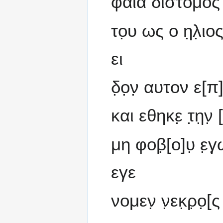
φαια διστομος
το̣υ ως ο η̣λ̣ι
ει
δ̣ο̣ν̣ αυτον ε
και εθηκε̣ τ̣η̣
μη φοβ̣[ο]υ̣ ε̣
εγε
νομεν̣ ν̣εκ̣ρ̣ο