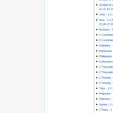
Gospel of 
21
22
23
2
John
-
1
2
Acts
-
1
2
25
26
27
2
Romans
-
1 Corinthia
2 Corinthia
Galatians
Ephesians
Philippians
Colossians
1 Thessalo
2 Thessalo
1 Timothy
2 Timothy
Titus
-
1
2
Philemon
-
Hebrews
-
James
-
1
1 Peter
-
1