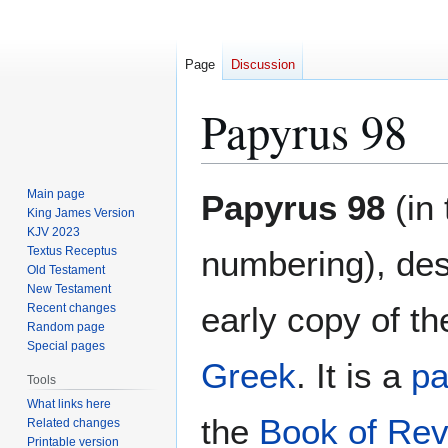
Page
Discussion
Papyrus 98
Jump
Jump
Main page
Papyrus 98
(in
to
to
King James Version
KJV 2023
navigation
search
Textus Receptus
numbering), de
Old Testament
New Testament
early copy of t
Recent changes
Random page
Special pages
Greek
. It is a
pa
Tools
What links here
the
Book of Rev
Related changes
Printable version