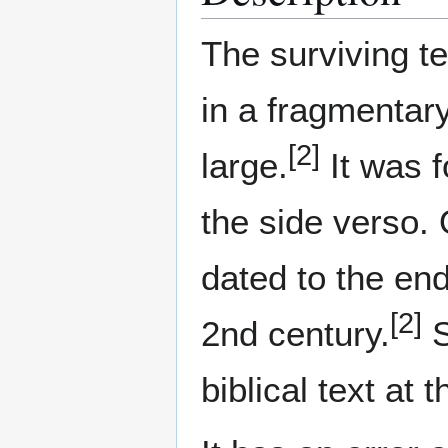
The surviving t
in a fragmentary
[2]
large.
It was f
the side verso.
dated to the end
[2]
2nd century.
S
biblical text at 