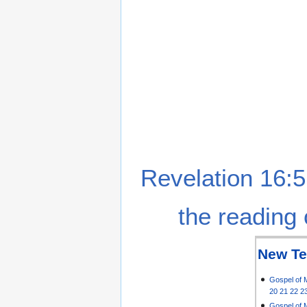
Revelation 16:5
the reading 
New Te
Gospel of 
20
21
22
2
Gospel of 