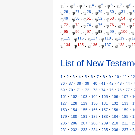
1
2
3
4
5
6
7
8
𝔓
·
𝔓
·
𝔓
·
𝔓
·
𝔓
·
𝔓
·
𝔓
·
𝔓
·
26
27
28
29
30
31
3
𝔓
·
𝔓
·
𝔓
·
𝔓
·
𝔓
·
𝔓
·
𝔓
49
50
51
52
53
54
5
𝔓
·
𝔓
·
𝔓
·
𝔓
·
𝔓
·
𝔓
·
𝔓
72
73
74
75
76
77
7
𝔓
·
𝔓
·
𝔓
·
𝔓
·
𝔓
·
𝔓
·
𝔓
95
96
97
98
99
100
𝔓
·
𝔓
·
𝔓
·
𝔓
·
𝔓
·
𝔓
·
𝔓
115
116
117
118
119
1
𝔓
·
𝔓
·
𝔓
·
𝔓
·
𝔓
·
𝔓
134
135
136
137
138
1
𝔓
·
𝔓
·
𝔓
·
𝔓
·
𝔓
·
𝔓
List of New Testam
·
·
·
·
·
·
·
·
·
·
·
1
2
3
4
5
6
7
8
9
10
11
12
·
·
·
·
·
·
·
·
·
36
37
38
39
40
41
42
43
44
·
·
·
·
·
·
·
·
·
69
70
71
72
73
74
75
76
77
·
·
·
·
·
·
·
101
102
103
104
105
106
107
1
·
·
·
·
·
·
·
127
128
129
130
131
132
133
1
·
·
·
·
·
·
·
153
154
155
156
157
158
159
1
·
·
·
·
·
·
·
179
180
181
182
183
184
185
1
·
·
·
·
·
·
·
205
206
207
208
209
210
211
2
·
·
·
·
·
·
·
231
232
233
234
235
236
237
2