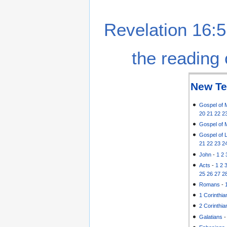
Revelation 16:5
the reading 
New Te
Gospel of 
20
21
22
2
Gospel of 
Gospel of 
21
22
23
2
John
-
1
2
Acts
-
1
2
25
26
27
2
Romans
-
1 Corinthia
2 Corinthia
Galatians