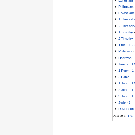
Ephesians
Philippians
Colossians
1 Thessalo
2 Thessalo
1 Timothy
2 Timothy
Titus
-
1
2
Philemon
-
Hebrews
-
James
-
1
1 Peter
-
1
2 Peter
-
1
1 John
-
1
2 John
-
1
3 John
-
1
Jude
-
1
Revelation
See Also:
Old 