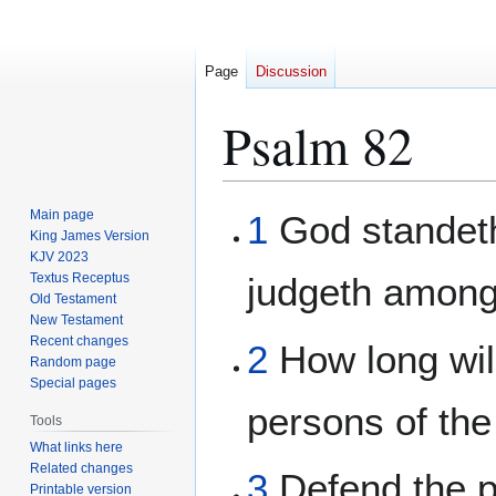
Page
Discussion
Psalm 82
Jump
Jump
Main page
1
God standeth
to
to
King James Version
KJV 2023
navigation
search
Textus Receptus
judgeth among
Old Testament
New Testament
Recent changes
2
How long will
Random page
Special pages
persons of the
Tools
What links here
Related changes
3
Defend the po
Printable version