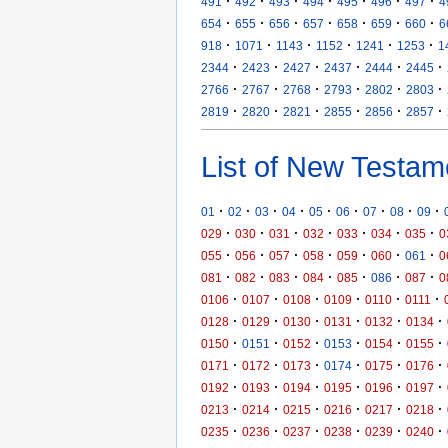
·
·
·
·
·
·
·
491
492
493
494
495
496
497
4
·
·
·
·
·
·
·
654
655
656
657
658
659
660
6
·
·
·
·
·
·
918
1071
1143
1152
1241
1253
1
·
·
·
·
·
·
2344
2423
2427
2437
2444
2445
·
·
·
·
·
·
2766
2767
2768
2793
2802
2803
·
·
·
·
·
·
2819
2820
2821
2855
2856
2857
List of New Testam
·
·
·
·
·
·
·
·
·
01
02
03
04
05
06
07
08
09
·
·
·
·
·
·
·
029
030
031
032
033
034
035
0
·
·
·
·
·
·
·
055
056
057
058
059
060
061
0
·
·
·
·
·
·
·
081
082
083
084
085
086
087
0
·
·
·
·
·
·
0106
0107
0108
0109
0110
0111
·
·
·
·
·
·
0128
0129
0130
0131
0132
0134
·
·
·
·
·
·
0150
0151
0152
0153
0154
0155
·
·
·
·
·
·
0171
0172
0173
0174
0175
0176
·
·
·
·
·
·
0192
0193
0194
0195
0196
0197
·
·
·
·
·
·
0213
0214
0215
0216
0217
0218
·
·
·
·
·
·
0235
0236
0237
0238
0239
0240