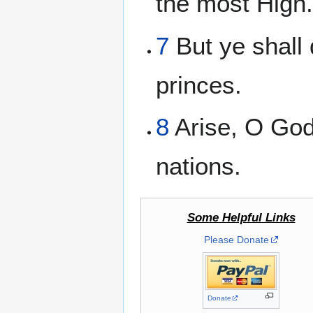
the most High
7
But ye shall d
princes.
8
Arise, O God, 
nations.
Some Helpful Links
Please Donate
Donate