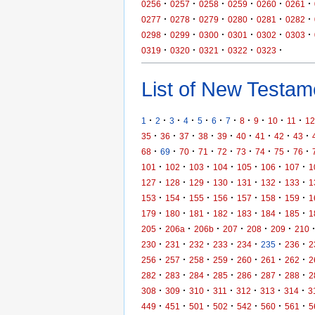
·
·
·
·
·
·
0256
0257
0258
0259
0260
0261
·
·
·
·
·
·
0277
0278
0279
0280
0281
0282
·
·
·
·
·
·
0298
0299
0300
0301
0302
0303
·
·
·
·
·
0319
0320
0321
0322
0323
List of New Testame
·
·
·
·
·
·
·
·
·
·
·
1
2
3
4
5
6
7
8
9
10
11
12
·
·
·
·
·
·
·
·
·
35
36
37
38
39
40
41
42
43
·
·
·
·
·
·
·
·
·
68
69
70
71
72
73
74
75
76
·
·
·
·
·
·
·
101
102
103
104
105
106
107
1
·
·
·
·
·
·
·
127
128
129
130
131
132
133
1
·
·
·
·
·
·
·
153
154
155
156
157
158
159
1
·
·
·
·
·
·
·
179
180
181
182
183
184
185
1
·
·
·
·
·
·
205
206a
206b
207
208
209
210
·
·
·
·
·
·
·
230
231
232
233
234
235
236
2
·
·
·
·
·
·
·
256
257
258
259
260
261
262
2
·
·
·
·
·
·
·
282
283
284
285
286
287
288
2
·
·
·
·
·
·
·
308
309
310
311
312
313
314
3
·
·
·
·
·
·
·
449
451
501
502
542
560
561
5