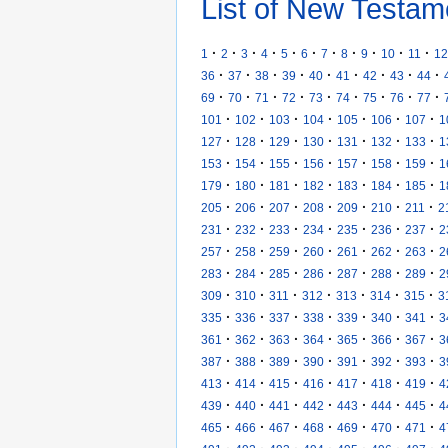
List of New Testam
·
·
·
·
·
·
·
·
·
·
·
1
2
3
4
5
6
7
8
9
10
11
12
·
·
·
·
·
·
·
·
·
36
37
38
39
40
41
42
43
44
·
·
·
·
·
·
·
·
·
69
70
71
72
73
74
75
76
77
·
·
·
·
·
·
·
101
102
103
104
105
106
107
1
·
·
·
·
·
·
·
127
128
129
130
131
132
133
1
·
·
·
·
·
·
·
153
154
155
156
157
158
159
1
·
·
·
·
·
·
·
179
180
181
182
183
184
185
1
·
·
·
·
·
·
·
205
206
207
208
209
210
211
2
·
·
·
·
·
·
·
231
232
233
234
235
236
237
2
·
·
·
·
·
·
·
257
258
259
260
261
262
263
2
·
·
·
·
·
·
·
283
284
285
286
287
288
289
2
·
·
·
·
·
·
·
309
310
311
312
313
314
315
3
·
·
·
·
·
·
·
335
336
337
338
339
340
341
3
·
·
·
·
·
·
·
361
362
363
364
365
366
367
3
·
·
·
·
·
·
·
387
388
389
390
391
392
393
3
·
·
·
·
·
·
·
413
414
415
416
417
418
419
4
·
·
·
·
·
·
·
439
440
441
442
443
444
445
4
·
·
·
·
·
·
·
465
466
467
468
469
470
471
4