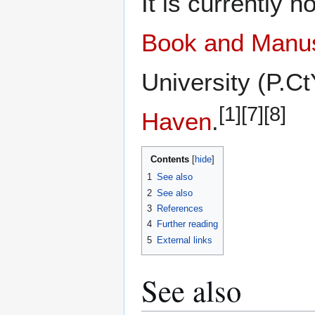
It is currently 
Book and Manusc
University (P.C
[1]
[7]
[8]
Haven
.
Contents
1
See also
2
See also
3
References
4
Further reading
5
External links
See also