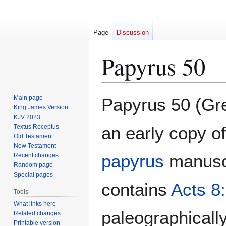
Page
Discussion
Papyrus 50
Jump
Jump
Main page
Papyrus 50 (Gr
to
to
King James Version
KJV 2023
navigation
search
Textus Receptus
an early copy o
Old Testament
New Testament
papyrus
manuscr
Recent changes
Random page
Special pages
contains
Acts 8
Tools
What links here
paleographicall
Related changes
Printable version