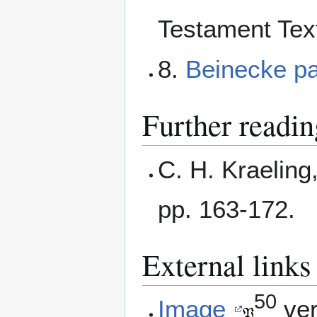
Testament Tex
8.
Beinecke p
Further readin
C. H. Kraeling
pp. 163-172.
External links
50
Image
ve