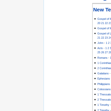
New Te
Gospel of 
20
21
22
2
Gospel of 
Gospel of 
21
22
23
2
John
-
1
2
Acts
-
1
2
25
26
27
2
Romans
-
1 Corinthia
2 Corinthia
Galatians
Ephesians
Philippians
Colossians
1 Thessalo
2 Thessalo
1 Timothy
2 Timothy