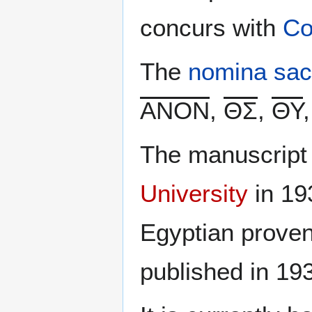
concurs with
Co
The
nomina sac
ΑΝΟΝ
,
ΘΣ
,
ΘΥ
The manuscript
University
in 19
Egyptian prove
published in 19