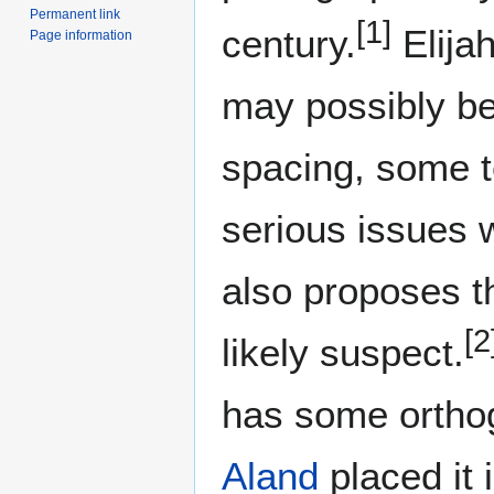
Permanent link
[1]
century.
Elija
Page information
may possibly be
spacing, some t
serious issues w
also proposes th
[2
likely suspect.
has some orthog
Aland
placed it 