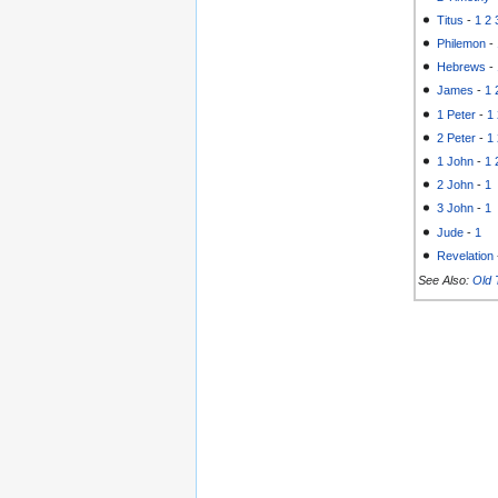
Titus
-
1
2
Philemon
-
Hebrews
-
James
-
1
1 Peter
-
1
2 Peter
-
1
1 John
-
1
2 John
-
1
3 John
-
1
Jude
-
1
Revelation
See Also:
Old 