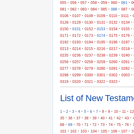
·
·
·
·
·
·
·
055
056
057
058
059
060
061
0
·
·
·
·
·
·
·
081
082
083
084
085
086
087
0
·
·
·
·
·
·
0106
0107
0108
0109
0110
0111
·
·
·
·
·
·
0128
0129
0130
0131
0132
0134
·
·
·
·
·
·
0150
0151
0152
0153
0154
0155
·
·
·
·
·
·
0171
0172
0173
0174
0175
0176
·
·
·
·
·
·
0192
0193
0194
0195
0196
0197
·
·
·
·
·
·
0213
0214
0215
0216
0217
0218
·
·
·
·
·
·
0235
0236
0237
0238
0239
0240
·
·
·
·
·
·
0256
0257
0258
0259
0260
0261
·
·
·
·
·
·
0277
0278
0279
0280
0281
0282
·
·
·
·
·
·
0298
0299
0300
0301
0302
0303
·
·
·
·
·
0319
0320
0321
0322
0323
List of New Testame
·
·
·
·
·
·
·
·
·
·
·
1
2
3
4
5
6
7
8
9
10
11
12
·
·
·
·
·
·
·
·
·
35
36
37
38
39
40
41
42
43
·
·
·
·
·
·
·
·
·
68
69
70
71
72
73
74
75
76
·
·
·
·
·
·
·
101
102
103
104
105
106
107
1