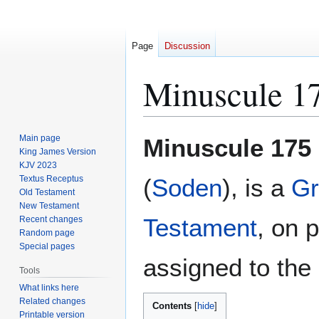
Page
Discussion
Minuscule 1
Jump
Jump
Main page
Minuscule 175
to
to
King James Version
KJV 2023
navigation
search
Textus Receptus
(
Soden
), is a
Gr
Old Testament
New Testament
Testament
, on 
Recent changes
Random page
Special pages
assigned to the 
Tools
What links here
Related changes
Contents
Printable version