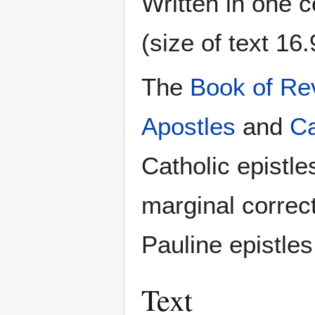
Written in one 
(size of text 16
The
Book of Re
Apostles
and
Ca
Catholic epistle
marginal correc
Pauline epistle
Text