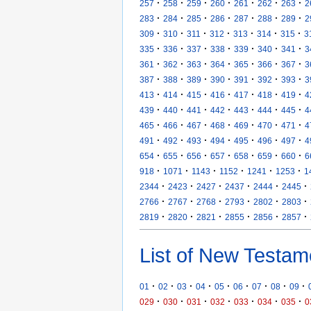
·
·
·
·
·
·
·
257
258
259
260
261
262
263
2
·
·
·
·
·
·
·
283
284
285
286
287
288
289
2
·
·
·
·
·
·
·
309
310
311
312
313
314
315
3
·
·
·
·
·
·
·
335
336
337
338
339
340
341
3
·
·
·
·
·
·
·
361
362
363
364
365
366
367
3
·
·
·
·
·
·
·
387
388
389
390
391
392
393
3
·
·
·
·
·
·
·
413
414
415
416
417
418
419
4
·
·
·
·
·
·
·
439
440
441
442
443
444
445
4
·
·
·
·
·
·
·
465
466
467
468
469
470
471
4
·
·
·
·
·
·
·
491
492
493
494
495
496
497
4
·
·
·
·
·
·
·
654
655
656
657
658
659
660
6
·
·
·
·
·
·
918
1071
1143
1152
1241
1253
1
·
·
·
·
·
·
2344
2423
2427
2437
2444
2445
·
·
·
·
·
·
2766
2767
2768
2793
2802
2803
·
·
·
·
·
·
2819
2820
2821
2855
2856
2857
List of New Testam
·
·
·
·
·
·
·
·
·
01
02
03
04
05
06
07
08
09
·
·
·
·
·
·
·
029
030
031
032
033
034
035
0