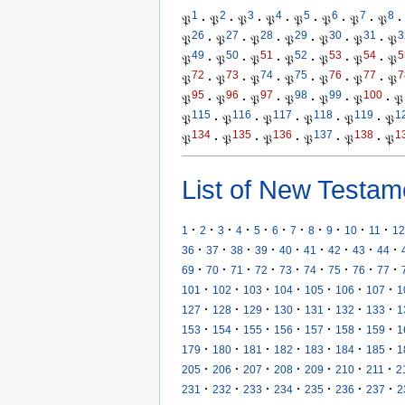
1
2
3
4
5
6
7
8
𝔓
·
𝔓
·
𝔓
·
𝔓
·
𝔓
·
𝔓
·
𝔓
·
𝔓
·
26
27
28
29
30
31
3
𝔓
·
𝔓
·
𝔓
·
𝔓
·
𝔓
·
𝔓
·
𝔓
49
50
51
52
53
54
5
𝔓
·
𝔓
·
𝔓
·
𝔓
·
𝔓
·
𝔓
·
𝔓
72
73
74
75
76
77
7
𝔓
·
𝔓
·
𝔓
·
𝔓
·
𝔓
·
𝔓
·
𝔓
95
96
97
98
99
100
𝔓
·
𝔓
·
𝔓
·
𝔓
·
𝔓
·
𝔓
·
𝔓
115
116
117
118
119
1
𝔓
·
𝔓
·
𝔓
·
𝔓
·
𝔓
·
𝔓
134
135
136
137
138
1
𝔓
·
𝔓
·
𝔓
·
𝔓
·
𝔓
·
𝔓
List of New Testam
·
·
·
·
·
·
·
·
·
·
·
1
2
3
4
5
6
7
8
9
10
11
12
·
·
·
·
·
·
·
·
·
36
37
38
39
40
41
42
43
44
·
·
·
·
·
·
·
·
·
69
70
71
72
73
74
75
76
77
·
·
·
·
·
·
·
101
102
103
104
105
106
107
1
·
·
·
·
·
·
·
127
128
129
130
131
132
133
1
·
·
·
·
·
·
·
153
154
155
156
157
158
159
1
·
·
·
·
·
·
·
179
180
181
182
183
184
185
1
·
·
·
·
·
·
·
205
206
207
208
209
210
211
2
·
·
·
·
·
·
·
231
232
233
234
235
236
237
2