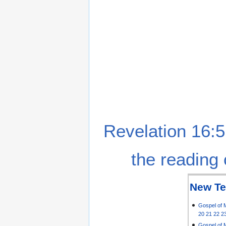
Revelation 16:5
the reading 
New Te
Gospel of 
20
21
22
2
Gospel of 