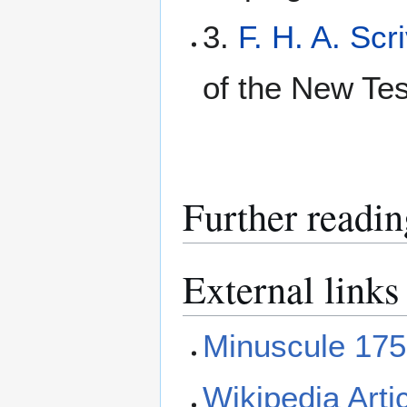
3.
F. H. A. Scr
of the New Tes
Further readin
External links
Minuscule 175
Wikipedia Arti