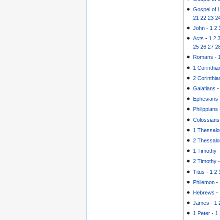
Gospel of 
21
22
23
2
John
-
1
2
Acts
-
1
2
25
26
27
2
Romans
-
1 Corinthia
2 Corinthia
Galatians
Ephesians
Philippians
Colossians
1 Thessalo
2 Thessalo
1 Timothy
2 Timothy
Titus
-
1
2
Philemon
-
Hebrews
-
James
-
1
1 Peter
-
1