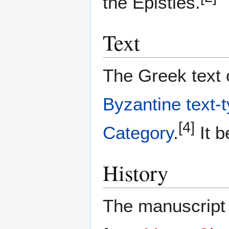
the Epistles.
Text
The Greek text o
Byzantine text-
[4]
Category
.
It b
History
The manuscript 