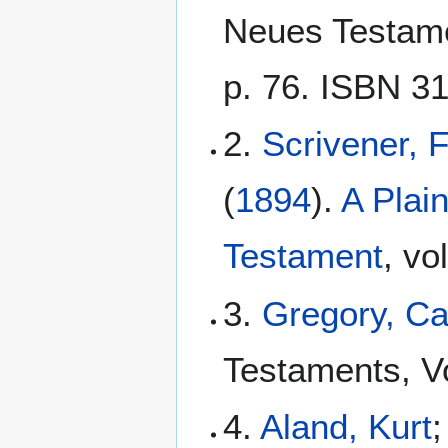
Neues Testamen
p. 76. ISBN 3
2.
Scrivener, 
(
1894
).
A Plain
Testament
, vo
3.
Gregory, C
Testaments, Vo
4.
Aland, Kurt
;