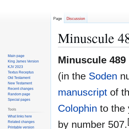
Page
Discussion
Minuscule 4
Jump
Jump
Main page
Minuscule 489
to
to
King James Version
KJV 2023
navigation
search
Textus Receptus
(in the
Soden
nu
Old Testament
New Testament
manuscript
of t
Recent changes
Random page
Special pages
Colophin
to the
Tools
What links here
by number 507.
Related changes
Printable version