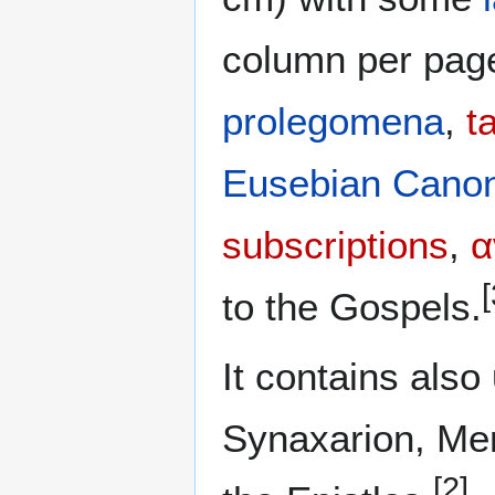
column per page,
prolegomena
,
t
Eusebian Cano
subscriptions
,
α
[
to the Gospels.
It contains also
Synaxarion, Me
[2]