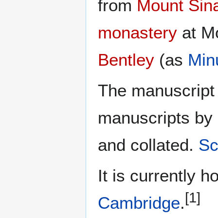
from
Mount Sina
monastery
at M
Bentley
(as
Min
The manuscript 
manuscripts by
and collated.
Sc
It is currently 
[1]
Cambridge
.