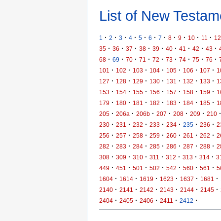
List of New Testame
·
·
·
·
·
·
·
·
·
·
·
1
2
3
4
5
6
7
8
9
10
11
12
·
·
·
·
·
·
·
·
·
35
36
37
38
39
40
41
42
43
·
·
·
·
·
·
·
·
·
68
69
70
71
72
73
74
75
76
·
·
·
·
·
·
·
101
102
103
104
105
106
107
1
·
·
·
·
·
·
·
127
128
129
130
131
132
133
1
·
·
·
·
·
·
·
153
154
155
156
157
158
159
1
·
·
·
·
·
·
·
179
180
181
182
183
184
185
1
·
·
·
·
·
·
205
206a
206b
207
208
209
210
·
·
·
·
·
·
·
230
231
232
233
234
235
236
2
·
·
·
·
·
·
·
256
257
258
259
260
261
262
2
·
·
·
·
·
·
·
282
283
284
285
286
287
288
2
·
·
·
·
·
·
·
308
309
310
311
312
313
314
3
·
·
·
·
·
·
·
449
451
501
502
542
560
561
5
·
·
·
·
·
·
1604
1614
1619
1623
1637
1681
·
·
·
·
·
·
2140
2141
2142
2143
2144
2145
·
·
·
·
·
2404
2405
2406
2411
2412