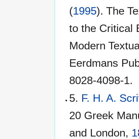
(
1995
). The T
to the Critical
Modern Textual
Eerdmans Publ
8028-4098-1.
5.
F. H. A. Scr
20 Greek Manu
and London,
1