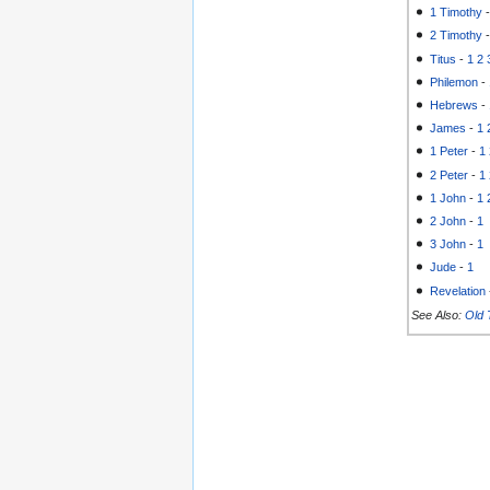
1 Timothy
2 Timothy
Titus
-
1
2
Philemon
-
Hebrews
-
James
-
1
1 Peter
-
1
2 Peter
-
1
1 John
-
1
2 John
-
1
3 John
-
1
Jude
-
1
Revelation
See Also:
Old 