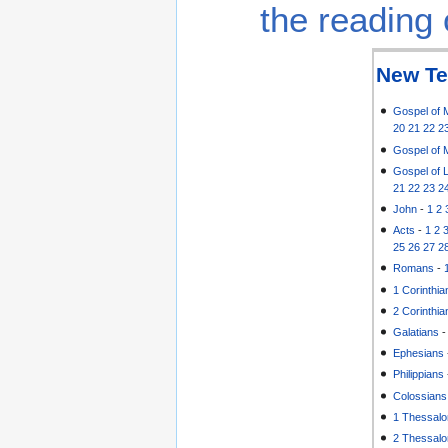
the reading 
New Te
Gospel of 
20
21
22
2
Gospel of 
Gospel of 
21
22
23
2
John
-
1
2
Acts
-
1
2
25
26
27
2
Romans
-
1 Corinthia
2 Corinthia
Galatians
Ephesians
Philippians
Colossians
1 Thessalo
2 Thessalo