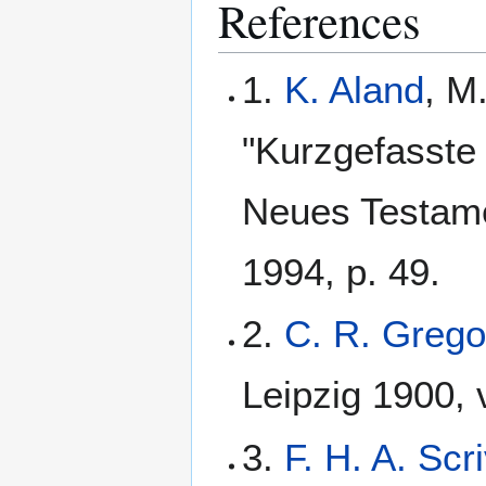
References
1.
K. Aland
, M
"Kurzgefasste 
Neues Testame
1994, p. 49.
2.
C. R. Grego
Leipzig 1900, v
3.
F. H. A. Scr