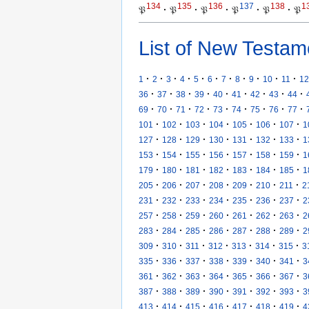
134
135
136
137
138
1
𝔓
·
𝔓
·
𝔓
·
𝔓
·
𝔓
·
𝔓
List of New Testam
·
·
·
·
·
·
·
·
·
·
·
1
2
3
4
5
6
7
8
9
10
11
12
·
·
·
·
·
·
·
·
·
36
37
38
39
40
41
42
43
44
·
·
·
·
·
·
·
·
·
69
70
71
72
73
74
75
76
77
·
·
·
·
·
·
·
101
102
103
104
105
106
107
1
·
·
·
·
·
·
·
127
128
129
130
131
132
133
1
·
·
·
·
·
·
·
153
154
155
156
157
158
159
1
·
·
·
·
·
·
·
179
180
181
182
183
184
185
1
·
·
·
·
·
·
·
205
206
207
208
209
210
211
2
·
·
·
·
·
·
·
231
232
233
234
235
236
237
2
·
·
·
·
·
·
·
257
258
259
260
261
262
263
2
·
·
·
·
·
·
·
283
284
285
286
287
288
289
2
·
·
·
·
·
·
·
309
310
311
312
313
314
315
3
·
·
·
·
·
·
·
335
336
337
338
339
340
341
3
·
·
·
·
·
·
·
361
362
363
364
365
366
367
3
·
·
·
·
·
·
·
387
388
389
390
391
392
393
3
·
·
·
·
·
·
·
413
414
415
416
417
418
419
4