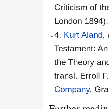
Criticism of t
London 1894), 
4.
Kurt Aland
,
Testament: An I
the Theory and
transl. Erroll 
Company
, Gra
Further readin