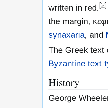
[2]
written in red.
the margin, κεφ
synaxaria
, and
The Greek text o
Byzantine text-
History
George Wheeler