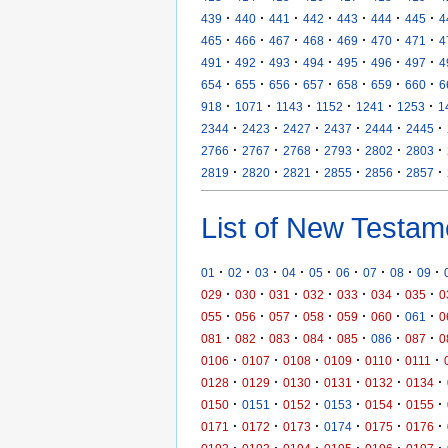
·
·
·
·
·
·
·
439
440
441
442
443
444
445
4
·
·
·
·
·
·
·
465
466
467
468
469
470
471
4
·
·
·
·
·
·
·
491
492
493
494
495
496
497
4
·
·
·
·
·
·
·
654
655
656
657
658
659
660
6
·
·
·
·
·
·
918
1071
1143
1152
1241
1253
1
·
·
·
·
·
·
2344
2423
2427
2437
2444
2445
·
·
·
·
·
·
2766
2767
2768
2793
2802
2803
·
·
·
·
·
·
2819
2820
2821
2855
2856
2857
List of New Testam
·
·
·
·
·
·
·
·
·
01
02
03
04
05
06
07
08
09
·
·
·
·
·
·
·
029
030
031
032
033
034
035
0
·
·
·
·
·
·
·
055
056
057
058
059
060
061
0
·
·
·
·
·
·
·
081
082
083
084
085
086
087
0
·
·
·
·
·
·
0106
0107
0108
0109
0110
0111
·
·
·
·
·
·
0128
0129
0130
0131
0132
0134
·
·
·
·
·
·
0150
0151
0152
0153
0154
0155
·
·
·
·
·
·
0171
0172
0173
0174
0175
0176
·
·
·
·
·
·