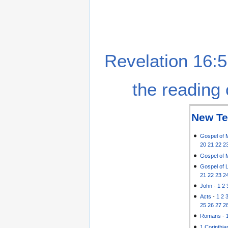
Revelation 16:5
the reading 
New Te
Gospel of 
20
21
22
2
Gospel of 
Gospel of 
21
22
23
2
John
-
1
2
Acts
-
1
2
25
26
27
2
Romans
-
1 Corinthia