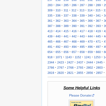
·
·
·
·
·
·
·
283
284
285
286
287
288
289
2
·
·
·
·
·
·
·
309
310
311
312
313
314
315
3
·
·
·
·
·
·
·
335
336
337
338
339
340
341
3
·
·
·
·
·
·
·
361
362
363
364
365
366
367
3
·
·
·
·
·
·
·
387
388
389
390
391
392
393
3
·
·
·
·
·
·
·
413
414
415
416
417
418
419
4
·
·
·
·
·
·
·
439
440
441
442
443
444
445
4
·
·
·
·
·
·
·
465
466
467
468
469
470
471
4
·
·
·
·
·
·
·
491
492
493
494
495
496
497
4
·
·
·
·
·
·
·
654
655
656
657
658
659
660
6
·
·
·
·
·
·
918
1071
1143
1152
1241
1253
1
·
·
·
·
·
·
2344
2423
2427
2437
2444
2445
·
·
·
·
·
·
2766
2767
2768
2793
2802
2803
·
·
·
·
·
·
2819
2820
2821
2855
2856
2857
Some Helpful Links
Please Donate