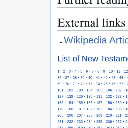
External links
Wikipedia Arti
List of New Testam
·
·
·
·
·
·
·
·
·
·
·
1
2
3
4
5
6
7
8
9
10
11
12
·
·
·
·
·
·
·
·
·
36
37
38
39
40
41
42
43
44
·
·
·
·
·
·
·
·
·
69
70
71
72
73
74
75
76
77
·
·
·
·
·
·
·
101
102
103
104
105
106
107
1
·
·
·
·
·
·
·
127
128
129
130
131
132
133
1
·
·
·
·
·
·
·
153
154
155
156
157
158
159
1
·
·
·
·
·
·
·
179
180
181
182
183
184
185
1
·
·
·
·
·
·
·
205
206
207
208
209
210
211
2
·
·
·
·
·
·
·
231
232
233
234
235
236
237
2
·
·
·
·
·
·
·
257
258
259
260
261
262
263
2