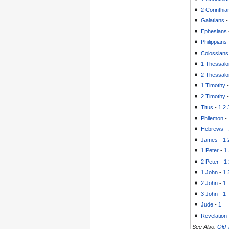
2 Corinthia
Galatians
Ephesians
Philippians
Colossians
1 Thessalo
2 Thessalo
1 Timothy
2 Timothy
Titus
-
1
2
Philemon
-
Hebrews
-
James
-
1
1 Peter
-
1
2 Peter
-
1
1 John
-
1
2 John
-
1
3 John
-
1
Jude
-
1
Revelation
See Also:
Old 