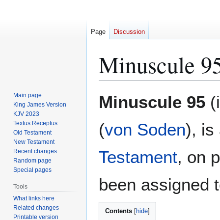
Page
Discussion
Minuscule 9
Jump
Jump
Main page
Minuscule 95
(
to
to
King James Version
KJV 2023
navigation
search
Textus Receptus
(
von Soden
), is
Old Testament
New Testament
Testament
, on 
Recent changes
Random page
Special pages
been assigned t
Tools
What links here
Related changes
Contents
Printable version