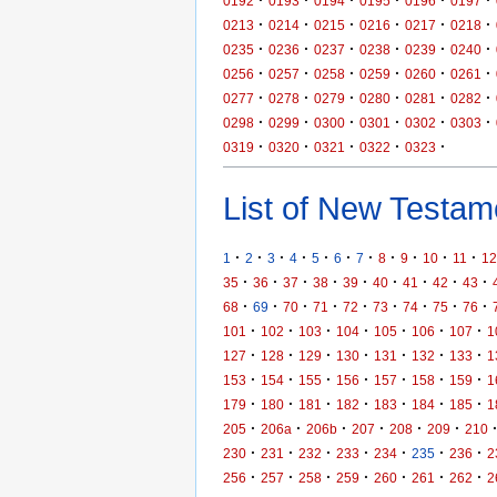
0192
0193
0194
0195
0196
0197
·
·
·
·
·
·
0213
0214
0215
0216
0217
0218
·
·
·
·
·
·
0235
0236
0237
0238
0239
0240
·
·
·
·
·
·
0256
0257
0258
0259
0260
0261
·
·
·
·
·
·
0277
0278
0279
0280
0281
0282
·
·
·
·
·
·
0298
0299
0300
0301
0302
0303
·
·
·
·
·
0319
0320
0321
0322
0323
List of New Testame
·
·
·
·
·
·
·
·
·
·
·
1
2
3
4
5
6
7
8
9
10
11
12
·
·
·
·
·
·
·
·
·
35
36
37
38
39
40
41
42
43
·
·
·
·
·
·
·
·
·
68
69
70
71
72
73
74
75
76
·
·
·
·
·
·
·
101
102
103
104
105
106
107
1
·
·
·
·
·
·
·
127
128
129
130
131
132
133
1
·
·
·
·
·
·
·
153
154
155
156
157
158
159
1
·
·
·
·
·
·
·
179
180
181
182
183
184
185
1
·
·
·
·
·
·
205
206a
206b
207
208
209
210
·
·
·
·
·
·
·
230
231
232
233
234
235
236
2
·
·
·
·
·
·
·
256
257
258
259
260
261
262
2