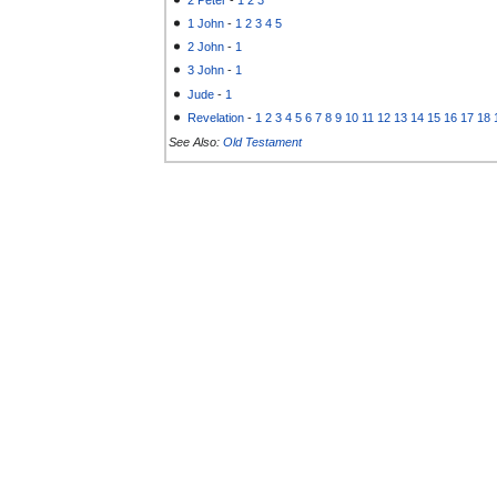
1 John
-
1
2
3
4
5
2 John
-
1
3 John
-
1
Jude
-
1
Revelation
-
1
2
3
4
5
6
7
8
9
10
11
12
13
14
15
16
17
18
See Also:
Old Testament