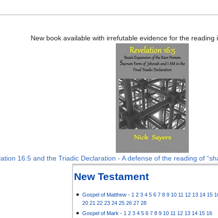
New book available with irrefutable evidence for the reading
ation 16:5 and the Triadic Declaration - A defense of the reading of “sha
New Testament
Gospel of Matthew
-
1
2
3
4
5
6
7
8
9
10
11
12
13
14
15
1
20
21
22
23
24
25
26
27
28
Gospel of Mark
-
1
2
3
4
5
6
7
8
9
10
11
12
13
14
15
16