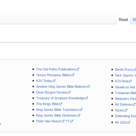
Read
V
The Old Paths Publications
Berith Press
Textus Receptus Bibles
Nick Sayers 
KJV Today
KJV-Asia
Another King James Bible Believer
Sinaiticus.Net
Dean Burgon Society
Trinitarian Bib
Treasury of Scripture Knowledge
Websters Dict
The Kings Bible
AV Defense
King James Bible Translators
Stylos
King James Bible Dictionary
Defending Eas
Peter Van Kleeck
YT
AV 1611