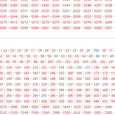
·
·
·
·
·
·
·
·
·
·
·
0188
0189
0190
0191
0192
0193
0194
0195
0196
0197
0198
·
·
·
·
·
·
·
·
·
·
·
0215
0216
0217
0218
0219
0220
0221
0222
0223
0224
0225
·
·
·
·
·
·
·
·
·
·
·
0243
0244
0245
0246
0247
0248
0249
0250
0251
0252
0253
·
·
·
·
·
·
·
·
·
·
·
0270
0271
0272
0273
0274
0275
0276
0277
0278
0279
0280
·
·
·
·
·
·
·
·
·
·
·
0297
0298
0299
0300
0301
0302
0303
0304
0305
0306
0307
·
·
·
·
·
·
·
·
·
·
·
·
·
·
·
·
·
13
14
15
16
17
18
19
20
21
22
23
24
25
25b
26
27
·
·
·
·
·
·
·
·
·
·
·
·
·
·
·
·
52
53
54
55
56
57
58
59
60
61
62
63
64
65
66
67
68
·
·
·
·
·
·
·
·
·
·
·
·
·
·
93
94
95
96
97
98
99
100
101
102
103
104
105
106
107
·
·
·
·
·
·
·
·
·
·
·
·
·
27
128
129
130
131
132
133
134
135
136
137
138
139
14
·
·
·
·
·
·
·
·
·
·
·
·
·
60
161
162
163
164
165
166
167
168
169
170
171
172
17
·
·
·
·
·
·
·
·
·
·
·
·
·
93
194
195
196
197
198
199
200
201
202
203
204
205
20
·
·
·
·
·
·
·
·
·
·
·
·
·
24
225
226
227
228
229
230
231
232
233
234
235
236
23
·
·
·
·
·
·
·
·
·
·
·
·
·
57
258
259
260
261
262
263
264
265
266
267
268
269
27
·
·
·
·
·
·
·
·
·
·
·
·
·
90
291
292
293
294
295
296
297
298
299
300
301
302
30
·
·
·
·
·
·
·
·
·
·
·
·
·
23
324
325
326
327
328
329
330
331
332
368
449
451
50
·
·
·
·
·
·
·
·
·
·
·
1575
1598
1599
1602
1604
1614
1619
1623
1637
1681
1682
·
·
·
·
·
·
·
·
·
·
·
2142
2143
2144
2145
2164
2208
2210
2211
2260
2261
2263