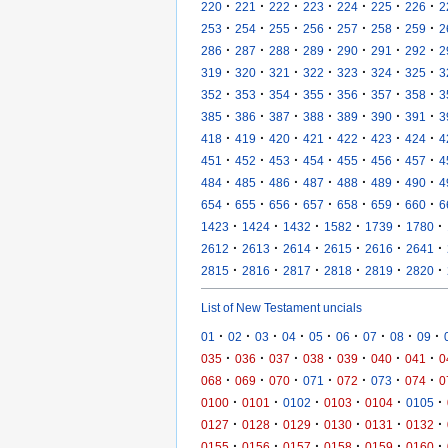
·
·
·
·
·
·
·
220
221
222
223
224
225
226
2
·
·
·
·
·
·
·
253
254
255
256
257
258
259
2
·
·
·
·
·
·
·
286
287
288
289
290
291
292
2
·
·
·
·
·
·
·
319
320
321
322
323
324
325
3
·
·
·
·
·
·
·
352
353
354
355
356
357
358
3
·
·
·
·
·
·
·
385
386
387
388
389
390
391
3
·
·
·
·
·
·
·
418
419
420
421
422
423
424
4
·
·
·
·
·
·
·
451
452
453
454
455
456
457
4
·
·
·
·
·
·
·
484
485
486
487
488
489
490
4
·
·
·
·
·
·
·
654
655
656
657
658
659
660
6
·
·
·
·
·
·
1423
1424
1432
1582
1739
1780
·
·
·
·
·
·
2612
2613
2614
2615
2616
2641
·
·
·
·
·
·
2815
2816
2817
2818
2819
2820
List of New Testament uncials
·
·
·
·
·
·
·
·
·
01
02
03
04
05
06
07
08
09
·
·
·
·
·
·
·
035
036
037
038
039
040
041
0
·
·
·
·
·
·
·
068
069
070
071
072
073
074
0
·
·
·
·
·
·
0100
0101
0102
0103
0104
0105
·
·
·
·
·
·
0127
0128
0129
0130
0131
0132
·
·
·
·
·
·
0155
0156
0157
0158
0159
0160