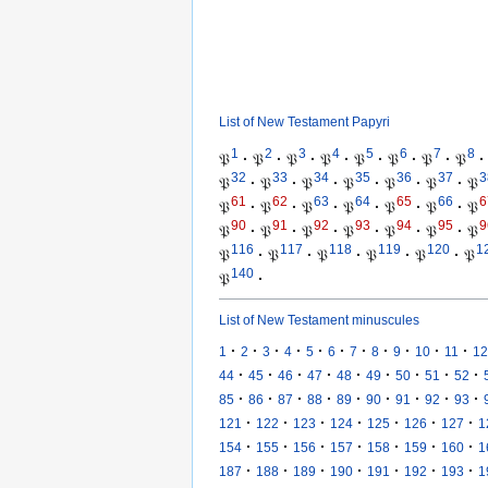
List of New Testament Papyri
1
2
3
4
5
6
7
8
𝔓
·
𝔓
·
𝔓
·
𝔓
·
𝔓
·
𝔓
·
𝔓
·
𝔓
·
32
33
34
35
36
37
3
𝔓
·
𝔓
·
𝔓
·
𝔓
·
𝔓
·
𝔓
·
𝔓
61
62
63
64
65
66
6
𝔓
·
𝔓
·
𝔓
·
𝔓
·
𝔓
·
𝔓
·
𝔓
90
91
92
93
94
95
9
𝔓
·
𝔓
·
𝔓
·
𝔓
·
𝔓
·
𝔓
·
𝔓
116
117
118
119
120
1
𝔓
·
𝔓
·
𝔓
·
𝔓
·
𝔓
·
𝔓
140
𝔓
·
List of New Testament minuscules
·
·
·
·
·
·
·
·
·
·
·
1
2
3
4
5
6
7
8
9
10
11
12
·
·
·
·
·
·
·
·
·
44
45
46
47
48
49
50
51
52
·
·
·
·
·
·
·
·
·
85
86
87
88
89
90
91
92
93
·
·
·
·
·
·
·
121
122
123
124
125
126
127
1
·
·
·
·
·
·
·
154
155
156
157
158
159
160
1
·
·
·
·
·
·
·
187
188
189
190
191
192
193
1