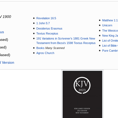
V 1900
Revelation 16:5
Matthew 1:1
1 John 5:7
Unicorn
Desiderius Erasmus
The Westcot
tus
Textus Receptus
New King J
191 Variations in Scrivener’s 1881 Greek New
sed)
List of Omit
Testament from Beza's 1598 Textus Receptus
List of Bibl
sed)
Books
Many Scanned
Pure Cambri
Agros Church
Based)
d Version