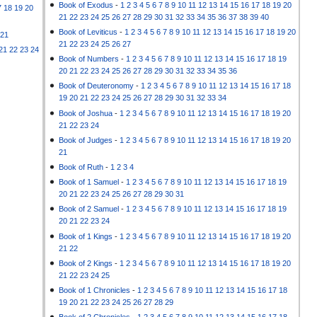
Book of Exodus
-
1
2
3
4
5
6
7
8
9
10
11
12
13
14
15
16
17
18
19
20
7
18
19
20
21
22
23
24
25
26
27
28
29
30
31
32
33
34
35
36
37
38
39
40
Book of Leviticus
-
1
2
3
4
5
6
7
8
9
10
11
12
13
14
15
16
17
18
19
20
21
21
22
23
24
25
26
27
21
22
23
24
Book of Numbers
-
1
2
3
4
5
6
7
8
9
10
11
12
13
14
15
16
17
18
19
20
21
22
23
24
25
26
27
28
29
30
31
32
33
34
35
36
Book of Deuteronomy
-
1
2
3
4
5
6
7
8
9
10
11
12
13
14
15
16
17
18
19
20
21
22
23
24
25
26
27
28
29
30
31
32
33
34
Book of Joshua
-
1
2
3
4
5
6
7
8
9
10
11
12
13
14
15
16
17
18
19
20
21
22
23
24
Book of Judges
-
1
2
3
4
5
6
7
8
9
10
11
12
13
14
15
16
17
18
19
20
21
Book of Ruth
-
1
2
3
4
Book of 1 Samuel
-
1
2
3
4
5
6
7
8
9
10
11
12
13
14
15
16
17
18
19
20
21
22
23
24
25
26
27
28
29
30
31
Book of 2 Samuel
-
1
2
3
4
5
6
7
8
9
10
11
12
13
14
15
16
17
18
19
20
21
22
23
24
Book of 1 Kings
-
1
2
3
4
5
6
7
8
9
10
11
12
13
14
15
16
17
18
19
20
21
22
Book of 2 Kings
-
1
2
3
4
5
6
7
8
9
10
11
12
13
14
15
16
17
18
19
20
21
22
23
24
25
Book of 1 Chronicles
-
1
2
3
4
5
6
7
8
9
10
11
12
13
14
15
16
17
18
19
20
21
22
23
24
25
26
27
28
29