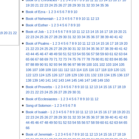
Book of 2 Chronicles
-
1
2
3
4
5
6
7
8
9
10
11
12
13
14
15
16
17
18
19
20
21
22
23
24
25
26
27
28
29
30
31
32
33
34
35
36
Book of Ezra
-
1
2
3
4
5
6
7
8
9
10
Book of Nehemiah
-
1
2
3
4
5
6
7
8
9
10
11
12
13
Book of Esther
-
1
2
3
4
5
6
7
8
9
10
Book of Job
-
1
2
3
4
5
6
7
8
9
10
11
12
13
14
15
16
17
18
19
20
21
19
20
21
22
22
23
24
25
26
27
28
29
30
31
32
33
34
35
36
37
38
39
40
41
42
Book of Psalms
-
1
2
3
4
5
6
7
8
9
10
11
12
13
14
15
16
17
18
19
20
21
22
23
24
25
26
27
28
29
30
31
32
33
34
35
36
37
38
39
40
41
42
43
44
45
46
47
48
49
50
51
52
53
54
55
56
57
58
59
60
61
62
63
64
65
66
67
68
69
70
71
72
73
74
75
76
77
78
79
80
81
82
83
84
85
86
87
88
89
90
91
92
93
94
95
96
97
98
99
100
101
102
103
104
105
106
107
108
109
110
111
112
113
114
115
116
117
118
119
120
121
122
123
124
125
126
127
128
129
130
131
132
133
134
135
136
137
138
139
140
141
142
143
144
145
146
147
148
149
150
Book of Proverbs
-
1
2
3
4
5
6
7
8
9
10
11
12
13
14
15
16
17
18
19
20
21
22
23
24
25
26
27
28
29
30
31
Book of Ecclesiastes
-
1
2
3
4
5
6
7
8
9
10
11
12
Song of Solomon
-
1
2
3
4
5
6
7
8
Book of Isaiah
-
1
2
3
4
5
6
7
8
9
10
11
12
13
14
15
16
17
18
19
20
21
22
23
24
25
26
27
28
29
30
31
32
33
34
35
36
37
38
39
40
41
42
43
44
45
46
47
48
49
50
51
52
53
54
55
56
57
58
59
60
61
62
63
64
65
66
Book of Jeremiah
-
1
2
3
4
5
6
7
8
9
10
11
12
13
14
15
16
17
18
19