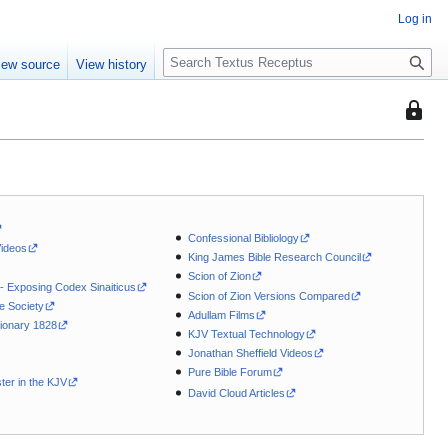
Log in
S
iew source
View history
e
a
This
r
page
c
is
h
protec
so
that
Confessional Bibliology
only
Videos
King James Bible Research Council
users
Scion of Zion
with
 - Exposing Codex Sinaiticus
Scion of Zion Versions Compared
le Society
the
Adullam Films
ionary 1828
"autoc
KJV Textual Technology
permis
Jonathan Sheffield Videos
Pure Bible Forum
can
ter in the KJV
David Cloud Articles
edit
it.