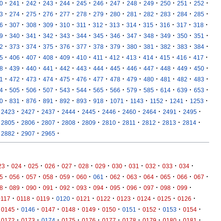
·
·
·
·
·
·
·
·
·
·
·
·
·
0
241
242
243
244
245
246
247
248
249
250
251
252
·
·
·
·
·
·
·
·
·
·
·
·
·
3
274
275
276
277
278
279
280
281
282
283
284
285
·
·
·
·
·
·
·
·
·
·
·
·
·
6
307
308
309
310
311
312
313
314
315
316
317
318
·
·
·
·
·
·
·
·
·
·
·
·
·
9
340
341
342
343
344
345
346
347
348
349
350
351
·
·
·
·
·
·
·
·
·
·
·
·
·
2
373
374
375
376
377
378
379
380
381
382
383
384
·
·
·
·
·
·
·
·
·
·
·
·
·
5
406
407
408
409
410
411
412
413
414
415
416
417
·
·
·
·
·
·
·
·
·
·
·
·
·
8
439
440
441
442
443
444
445
446
447
448
449
450
·
·
·
·
·
·
·
·
·
·
·
·
·
1
472
473
474
475
476
477
478
479
480
481
482
483
·
·
·
·
·
·
·
·
·
·
·
·
·
4
505
506
507
543
544
565
566
579
585
614
639
653
·
·
·
·
·
·
·
·
·
·
·
·
0
831
876
891
892
893
918
1071
1143
1152
1241
1253
·
·
·
·
·
·
·
·
·
·
2423
2427
2437
2444
2445
2446
2460
2464
2491
2495
·
·
·
·
·
·
·
·
·
·
2805
2806
2807
2808
2809
2810
2811
2812
2813
2814
·
·
·
2882
2907
2965
·
·
·
·
·
·
·
·
·
·
·
·
23
024
025
026
027
028
029
030
031
032
033
034
·
·
·
·
·
·
·
·
·
·
·
·
·
5
056
057
058
059
060
061
062
063
064
065
066
067
·
·
·
·
·
·
·
·
·
·
·
·
8
089
090
091
092
093
094
095
096
097
098
099
·
·
·
·
·
·
·
·
·
·
0117
0118
0119
0120
0121
0122
0123
0124
0125
0126
·
·
·
·
·
·
·
·
·
·
0145
0146
0147
0148
0149
0150
0151
0152
0153
0154
·
·
·
·
·
·
·
·
·
·
0172
0173
0174
0175
0176
0177
0178
0179
0180
0181