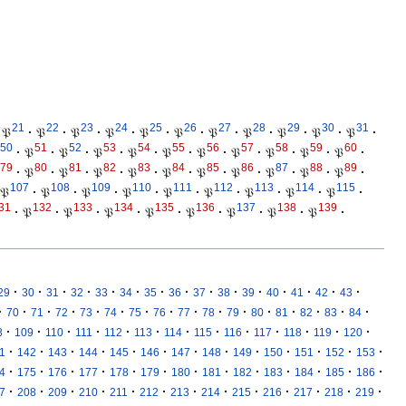
21
22
23
24
25
26
27
28
29
30
31
𝔓
·
𝔓
·
𝔓
·
𝔓
·
𝔓
·
𝔓
·
𝔓
·
𝔓
·
𝔓
·
𝔓
·
𝔓
·
50
51
52
53
54
55
56
57
58
59
60
·
𝔓
·
𝔓
·
𝔓
·
𝔓
·
𝔓
·
𝔓
·
𝔓
·
𝔓
·
𝔓
·
𝔓
·
79
80
81
82
83
84
85
86
87
88
89
·
𝔓
·
𝔓
·
𝔓
·
𝔓
·
𝔓
·
𝔓
·
𝔓
·
𝔓
·
𝔓
·
𝔓
·
107
108
109
110
111
112
113
114
115
𝔓
·
𝔓
·
𝔓
·
𝔓
·
𝔓
·
𝔓
·
𝔓
·
𝔓
·
𝔓
·
31
132
133
134
135
136
137
138
139
·
𝔓
·
𝔓
·
𝔓
·
𝔓
·
𝔓
·
𝔓
·
𝔓
·
𝔓
·
·
·
·
·
·
·
·
·
·
·
·
·
·
·
·
29
30
31
32
33
34
35
36
37
38
39
40
41
42
43
·
·
·
·
·
·
·
·
·
·
·
·
·
·
·
·
70
71
72
73
74
75
76
77
78
79
80
81
82
83
84
·
·
·
·
·
·
·
·
·
·
·
·
·
8
109
110
111
112
113
114
115
116
117
118
119
120
·
·
·
·
·
·
·
·
·
·
·
·
·
1
142
143
144
145
146
147
148
149
150
151
152
153
·
·
·
·
·
·
·
·
·
·
·
·
·
4
175
176
177
178
179
180
181
182
183
184
185
186
·
·
·
·
·
·
·
·
·
·
·
·
·
7
208
209
210
211
212
213
214
215
216
217
218
219