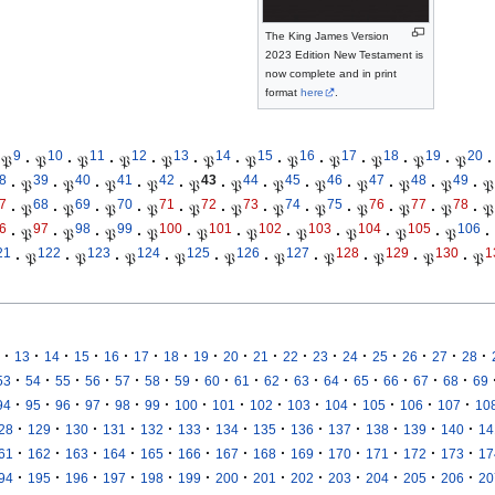
The King James Version
2023 Edition New Testament is
now complete and in print
format
here
.
9
10
11
12
13
14
15
16
17
18
19
20
𝔓
·
𝔓
·
𝔓
·
𝔓
·
𝔓
·
𝔓
·
𝔓
·
𝔓
·
𝔓
·
𝔓
·
𝔓
·
𝔓
·
8
39
40
41
42
43
44
45
46
47
48
49
·
𝔓
·
𝔓
·
𝔓
·
𝔓
·
𝔓
·
𝔓
·
𝔓
·
𝔓
·
𝔓
·
𝔓
·
𝔓
·
𝔓
7
68
69
70
71
72
73
74
75
76
77
78
·
𝔓
·
𝔓
·
𝔓
·
𝔓
·
𝔓
·
𝔓
·
𝔓
·
𝔓
·
𝔓
·
𝔓
·
𝔓
·
𝔓
6
97
98
99
100
101
102
103
104
105
106
·
𝔓
·
𝔓
·
𝔓
·
𝔓
·
𝔓
·
𝔓
·
𝔓
·
𝔓
·
𝔓
·
𝔓
·
21
122
123
124
125
126
127
128
129
130
1
·
𝔓
·
𝔓
·
𝔓
·
𝔓
·
𝔓
·
𝔓
·
𝔓
·
𝔓
·
𝔓
·
𝔓
·
·
·
·
·
·
·
·
·
·
·
·
·
·
·
·
·
13
14
15
16
17
18
19
20
21
22
23
24
25
26
27
28
·
·
·
·
·
·
·
·
·
·
·
·
·
·
·
·
53
54
55
56
57
58
59
60
61
62
63
64
65
66
67
68
69
·
·
·
·
·
·
·
·
·
·
·
·
·
·
94
95
96
97
98
99
100
101
102
103
104
105
106
107
10
·
·
·
·
·
·
·
·
·
·
·
·
·
28
129
130
131
132
133
134
135
136
137
138
139
140
14
·
·
·
·
·
·
·
·
·
·
·
·
·
61
162
163
164
165
166
167
168
169
170
171
172
173
17
·
·
·
·
·
·
·
·
·
·
·
·
·
94
195
196
197
198
199
200
201
202
203
204
205
206
20