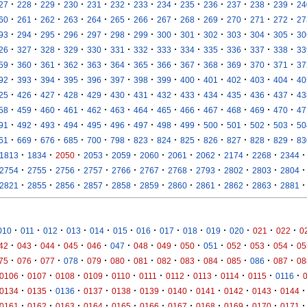
·
·
·
·
·
·
·
·
·
·
·
·
·
27
228
229
230
231
232
233
234
235
236
237
238
239
24
·
·
·
·
·
·
·
·
·
·
·
·
·
60
261
262
263
264
265
266
267
268
269
270
271
272
27
·
·
·
·
·
·
·
·
·
·
·
·
·
93
294
295
296
297
298
299
300
301
302
303
304
305
30
·
·
·
·
·
·
·
·
·
·
·
·
·
26
327
328
329
330
331
332
333
334
335
336
337
338
33
·
·
·
·
·
·
·
·
·
·
·
·
·
59
360
361
362
363
364
365
366
367
368
369
370
371
37
·
·
·
·
·
·
·
·
·
·
·
·
·
92
393
394
395
396
397
398
399
400
401
402
403
404
40
·
·
·
·
·
·
·
·
·
·
·
·
·
25
426
427
428
429
430
431
432
433
434
435
436
437
43
·
·
·
·
·
·
·
·
·
·
·
·
·
58
459
460
461
462
463
464
465
466
467
468
469
470
47
·
·
·
·
·
·
·
·
·
·
·
·
·
91
492
493
494
495
496
497
498
499
500
501
502
503
50
·
·
·
·
·
·
·
·
·
·
·
·
·
61
669
676
685
700
798
823
824
825
826
827
828
829
83
·
·
·
·
·
·
·
·
·
·
·
1813
1834
2050
2053
2059
2060
2061
2062
2174
2268
2344
·
·
·
·
·
·
·
·
·
·
·
2754
2755
2756
2757
2766
2767
2768
2793
2802
2803
2804
·
·
·
·
·
·
·
·
·
·
·
2821
2855
2856
2857
2858
2859
2860
2861
2862
2863
2881
·
·
·
·
·
·
·
·
·
·
·
·
·
010
011
012
013
014
015
016
017
018
019
020
021
022
0
·
·
·
·
·
·
·
·
·
·
·
·
·
42
043
044
045
046
047
048
049
050
051
052
053
054
05
·
·
·
·
·
·
·
·
·
·
·
·
·
75
076
077
078
079
080
081
082
083
084
085
086
087
08
·
·
·
·
·
·
·
·
·
·
·
0106
0107
0108
0109
0110
0111
0112
0113
0114
0115
0116
·
·
·
·
·
·
·
·
·
·
·
0134
0135
0136
0137
0138
0139
0140
0141
0142
0143
0144
·
·
·
·
·
·
·
·
·
·
·
0161
0162
0163
0164
0165
0166
0167
0168
0169
0170
0171