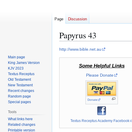
Page
Discussion
Papyrus 43
Jump
Jump
http://www.bible.net.au
to
to
Main page
navigation
search
King James Version
Some Helpful Links
KJV 2023
Textus Receptus
Please Donate
Old Testament
New Testament
Recent changes
Random page
Donate
Special pages
Tools
What links here
Textus Receptus Academy Facebook
Related changes
Printable version