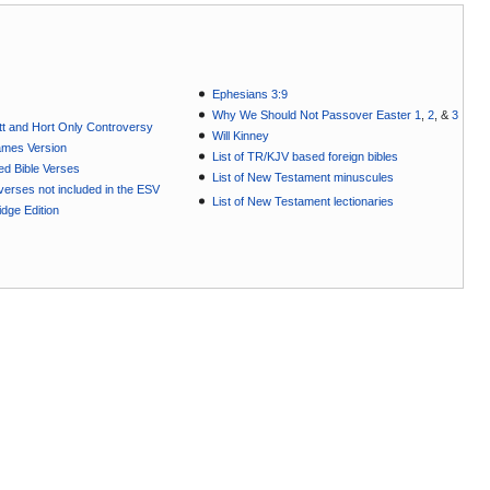
Ephesians 3:9
Why We Should Not Passover Easter 1
,
2
, &
3
t and Hort Only Controversy
Will Kinney
ames Version
List of TR/KJV based foreign bibles
ted Bible Verses
List of New Testament minuscules
e verses not included in the ESV
List of New Testament lectionaries
dge Edition