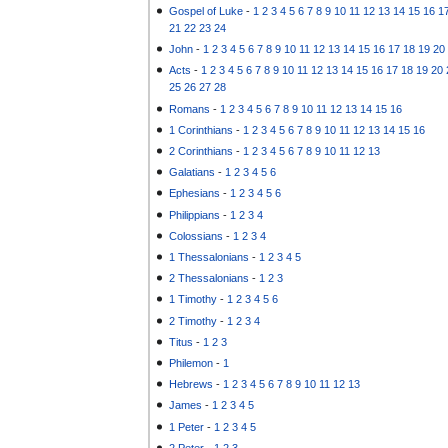
Gospel of Luke
-
1
2
3
4
5
6
7
8
9
10
11
12
13
14
15
16
1
21
22
23
24
John
-
1
2
3
4
5
6
7
8
9
10
11
12
13
14
15
16
17
18
19
20
Acts
-
1
2
3
4
5
6
7
8
9
10
11
12
13
14
15
16
17
18
19
20
25
26
27
28
Romans
-
1
2
3
4
5
6
7
8
9
10
11
12
13
14
15
16
1 Corinthians
-
1
2
3
4
5
6
7
8
9
10
11
12
13
14
15
16
2 Corinthians
-
1
2
3
4
5
6
7
8
9
10
11
12
13
Galatians
-
1
2
3
4
5
6
Ephesians
-
1
2
3
4
5
6
Philippians
-
1
2
3
4
Colossians
-
1
2
3
4
1 Thessalonians
-
1
2
3
4
5
2 Thessalonians
-
1
2
3
1 Timothy
-
1
2
3
4
5
6
2 Timothy
-
1
2
3
4
Titus
-
1
2
3
Philemon
-
1
Hebrews
-
1
2
3
4
5
6
7
8
9
10
11
12
13
James
-
1
2
3
4
5
1 Peter
-
1
2
3
4
5
2 Peter
-
1
2
3