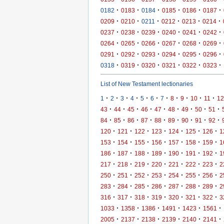
·
·
·
·
·
·
0182
0183
0184
0185
0186
0187
·
·
·
·
·
·
0209
0210
0211
0212
0213
0214
·
·
·
·
·
·
0237
0238
0239
0240
0241
0242
·
·
·
·
·
·
0264
0265
0266
0267
0268
0269
·
·
·
·
·
·
0291
0292
0293
0294
0295
0296
·
·
·
·
·
·
0318
0319
0320
0321
0322
0323
List of New Testament lectionaries
·
·
·
·
·
·
·
·
·
·
·
1
2
3
4
5
6
7
8
9
10
11
12
·
·
·
·
·
·
·
·
·
43
44
45
46
47
48
49
50
51
·
·
·
·
·
·
·
·
·
84
85
86
87
88
89
90
91
92
·
·
·
·
·
·
·
120
121
122
123
124
125
126
1
·
·
·
·
·
·
·
153
154
155
156
157
158
159
1
·
·
·
·
·
·
·
186
187
188
189
190
191
192
1
·
·
·
·
·
·
·
217
218
219
220
221
222
223
2
·
·
·
·
·
·
·
250
251
252
253
254
255
256
2
·
·
·
·
·
·
·
283
284
285
286
287
288
289
2
·
·
·
·
·
·
·
316
317
318
319
320
321
322
3
·
·
·
·
·
·
1033
1358
1386
1491
1423
1561
·
·
·
·
·
·
2005
2137
2138
2139
2140
2141