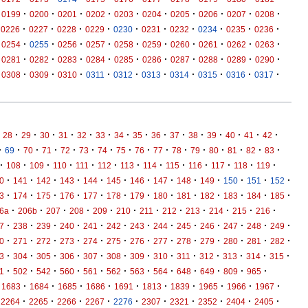
·
·
·
·
·
·
·
·
·
·
0199
0200
0201
0202
0203
0204
0205
0206
0207
0208
·
·
·
·
·
·
·
·
·
·
0226
0227
0228
0229
0230
0231
0232
0234
0235
0236
·
·
·
·
·
·
·
·
·
·
0254
0255
0256
0257
0258
0259
0260
0261
0262
0263
·
·
·
·
·
·
·
·
·
·
0281
0282
0283
0284
0285
0286
0287
0288
0289
0290
·
·
·
·
·
·
·
·
·
·
0308
0309
0310
0311
0312
0313
0314
0315
0316
0317
·
·
·
·
·
·
·
·
·
·
·
·
·
·
·
28
29
30
31
32
33
34
35
36
37
38
39
40
41
42
·
·
·
·
·
·
·
·
·
·
·
·
·
·
·
·
69
70
71
72
73
74
75
76
77
78
79
80
81
82
83
·
·
·
·
·
·
·
·
·
·
·
·
·
108
109
110
111
112
113
114
115
116
117
118
119
·
·
·
·
·
·
·
·
·
·
·
·
·
0
141
142
143
144
145
146
147
148
149
150
151
152
·
·
·
·
·
·
·
·
·
·
·
·
·
3
174
175
176
177
178
179
180
181
182
183
184
185
·
·
·
·
·
·
·
·
·
·
·
·
6a
206b
207
208
209
210
211
212
213
214
215
216
·
·
·
·
·
·
·
·
·
·
·
·
·
7
238
239
240
241
242
243
244
245
246
247
248
249
·
·
·
·
·
·
·
·
·
·
·
·
·
0
271
272
273
274
275
276
277
278
279
280
281
282
·
·
·
·
·
·
·
·
·
·
·
·
·
3
304
305
306
307
308
309
310
311
312
313
314
315
·
·
·
·
·
·
·
·
·
·
·
·
1
502
542
560
561
562
563
564
648
649
809
965
·
·
·
·
·
·
·
·
·
·
1683
1684
1685
1686
1691
1813
1839
1965
1966
1967
·
·
·
·
·
·
·
·
·
·
2264
2265
2266
2267
2276
2307
2321
2352
2404
2405