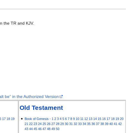
 in the TR and KJV.
lt be” in the Authorized Version
Old Testament
6
17
18
19
Book of Genesis
-
1
2
3
4
5
6
7
8
9
10
11
12
13
14
15
16
17
18
19
20
21
22
23
24
25
26
27
28
29
30
31
32
33
34
35
36
37
38
39
40
41
42
43
44
45
46
47
48
49
50