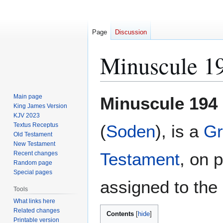
Page
Discussion
Minuscule 1
Jump
Jump
Main page
Minuscule 194
to
to
King James Version
KJV 2023
navigation
search
Textus Receptus
(
Soden
), is a
Gr
Old Testament
New Testament
Testament
, on 
Recent changes
Random page
Special pages
assigned to the 
Tools
What links here
Related changes
Contents
Printable version