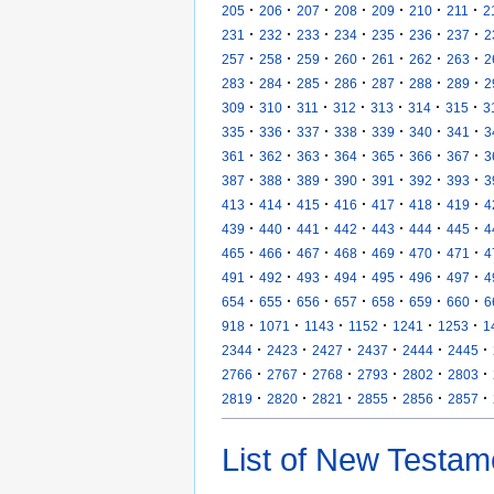
·
·
·
·
·
·
·
205
206
207
208
209
210
211
2
·
·
·
·
·
·
·
231
232
233
234
235
236
237
2
·
·
·
·
·
·
·
257
258
259
260
261
262
263
2
·
·
·
·
·
·
·
283
284
285
286
287
288
289
2
·
·
·
·
·
·
·
309
310
311
312
313
314
315
3
·
·
·
·
·
·
·
335
336
337
338
339
340
341
3
·
·
·
·
·
·
·
361
362
363
364
365
366
367
3
·
·
·
·
·
·
·
387
388
389
390
391
392
393
3
·
·
·
·
·
·
·
413
414
415
416
417
418
419
4
·
·
·
·
·
·
·
439
440
441
442
443
444
445
4
·
·
·
·
·
·
·
465
466
467
468
469
470
471
4
·
·
·
·
·
·
·
491
492
493
494
495
496
497
4
·
·
·
·
·
·
·
654
655
656
657
658
659
660
6
·
·
·
·
·
·
918
1071
1143
1152
1241
1253
1
·
·
·
·
·
·
2344
2423
2427
2437
2444
2445
·
·
·
·
·
·
2766
2767
2768
2793
2802
2803
·
·
·
·
·
·
2819
2820
2821
2855
2856
2857
List of New Testam