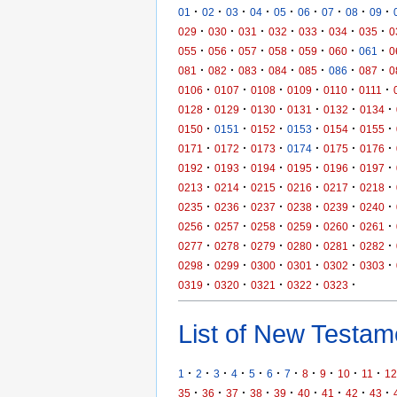
·
·
·
·
·
·
·
·
·
01
02
03
04
05
06
07
08
09
·
·
·
·
·
·
·
029
030
031
032
033
034
035
0
·
·
·
·
·
·
·
055
056
057
058
059
060
061
0
·
·
·
·
·
·
·
081
082
083
084
085
086
087
0
·
·
·
·
·
·
0106
0107
0108
0109
0110
0111
·
·
·
·
·
·
0128
0129
0130
0131
0132
0134
·
·
·
·
·
·
0150
0151
0152
0153
0154
0155
·
·
·
·
·
·
0171
0172
0173
0174
0175
0176
·
·
·
·
·
·
0192
0193
0194
0195
0196
0197
·
·
·
·
·
·
0213
0214
0215
0216
0217
0218
·
·
·
·
·
·
0235
0236
0237
0238
0239
0240
·
·
·
·
·
·
0256
0257
0258
0259
0260
0261
·
·
·
·
·
·
0277
0278
0279
0280
0281
0282
·
·
·
·
·
·
0298
0299
0300
0301
0302
0303
·
·
·
·
·
0319
0320
0321
0322
0323
List of New Testame
·
·
·
·
·
·
·
·
·
·
·
1
2
3
4
5
6
7
8
9
10
11
12
·
·
·
·
·
·
·
·
·
35
36
37
38
39
40
41
42
43