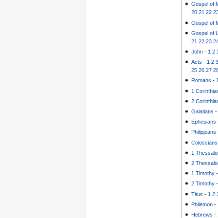
Gospel of 
20
21
22
2
Gospel of 
Gospel of 
21
22
23
2
John
-
1
2
Acts
-
1
2
25
26
27
2
Romans
-
1 Corinthia
2 Corinthia
Galatians
Ephesians
Philippians
Colossians
1 Thessalo
2 Thessalo
1 Timothy
2 Timothy
Titus
-
1
2
Philemon
-
Hebrews
-