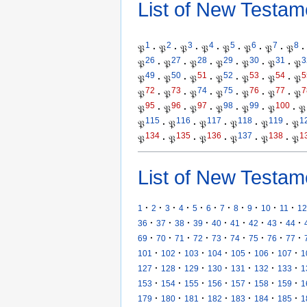
List of New Testam
1
2
3
4
5
6
7
8
𝔓
·
𝔓
·
𝔓
·
𝔓
·
𝔓
·
𝔓
·
𝔓
·
𝔓
·
26
27
28
29
30
31
3
𝔓
·
𝔓
·
𝔓
·
𝔓
·
𝔓
·
𝔓
·
𝔓
49
50
51
52
53
54
5
𝔓
·
𝔓
·
𝔓
·
𝔓
·
𝔓
·
𝔓
·
𝔓
72
73
74
75
76
77
7
𝔓
·
𝔓
·
𝔓
·
𝔓
·
𝔓
·
𝔓
·
𝔓
95
96
97
98
99
100
𝔓
·
𝔓
·
𝔓
·
𝔓
·
𝔓
·
𝔓
·
𝔓
115
116
117
118
119
1
𝔓
·
𝔓
·
𝔓
·
𝔓
·
𝔓
·
𝔓
134
135
136
137
138
1
𝔓
·
𝔓
·
𝔓
·
𝔓
·
𝔓
·
𝔓
List of New Testam
·
·
·
·
·
·
·
·
·
·
·
1
2
3
4
5
6
7
8
9
10
11
12
·
·
·
·
·
·
·
·
·
36
37
38
39
40
41
42
43
44
·
·
·
·
·
·
·
·
·
69
70
71
72
73
74
75
76
77
·
·
·
·
·
·
·
101
102
103
104
105
106
107
1
·
·
·
·
·
·
·
127
128
129
130
131
132
133
1
·
·
·
·
·
·
·
153
154
155
156
157
158
159
1
·
·
·
·
·
·
·
179
180
181
182
183
184
185
1