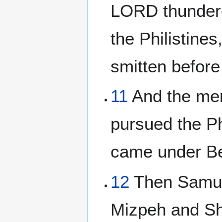
LORD thundere
the Philistine
smitten before 
11
And the men
pursued the Ph
came under Be
12
Then Samuel
Mizpeh and She