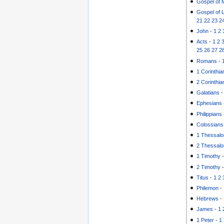
Gospel of 
Gospel of 
21
22
23
2
John
-
1
2
Acts
-
1
2
25
26
27
2
Romans
-
1 Corinthia
2 Corinthia
Galatians
Ephesians
Philippians
Colossians
1 Thessalo
2 Thessalo
1 Timothy
2 Timothy
Titus
-
1
2
Philemon
-
Hebrews
-
James
-
1
1 Peter
-
1