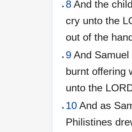
8
And the child
cry unto the L
out of the hand
9
And Samuel to
burnt offering
unto the LORD
10
And as Samu
Philistines dre