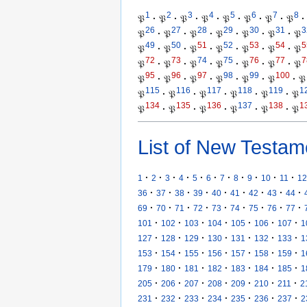
1
2
3
4
5
6
7
8
𝔓
·
𝔓
·
𝔓
·
𝔓
·
𝔓
·
𝔓
·
𝔓
·
𝔓
·
26
27
28
29
30
31
3
𝔓
·
𝔓
·
𝔓
·
𝔓
·
𝔓
·
𝔓
·
𝔓
49
50
51
52
53
54
5
𝔓
·
𝔓
·
𝔓
·
𝔓
·
𝔓
·
𝔓
·
𝔓
72
73
74
75
76
77
7
𝔓
·
𝔓
·
𝔓
·
𝔓
·
𝔓
·
𝔓
·
𝔓
95
96
97
98
99
100
𝔓
·
𝔓
·
𝔓
·
𝔓
·
𝔓
·
𝔓
·
𝔓
115
116
117
118
119
1
𝔓
·
𝔓
·
𝔓
·
𝔓
·
𝔓
·
𝔓
134
135
136
137
138
1
𝔓
·
𝔓
·
𝔓
·
𝔓
·
𝔓
·
𝔓
List of New Testam
·
·
·
·
·
·
·
·
·
·
·
1
2
3
4
5
6
7
8
9
10
11
12
·
·
·
·
·
·
·
·
·
36
37
38
39
40
41
42
43
44
·
·
·
·
·
·
·
·
·
69
70
71
72
73
74
75
76
77
·
·
·
·
·
·
·
101
102
103
104
105
106
107
1
·
·
·
·
·
·
·
127
128
129
130
131
132
133
1
·
·
·
·
·
·
·
153
154
155
156
157
158
159
1
·
·
·
·
·
·
·
179
180
181
182
183
184
185
1
·
·
·
·
·
·
·
205
206
207
208
209
210
211
2
·
·
·
·
·
·
·
231
232
233
234
235
236
237
2