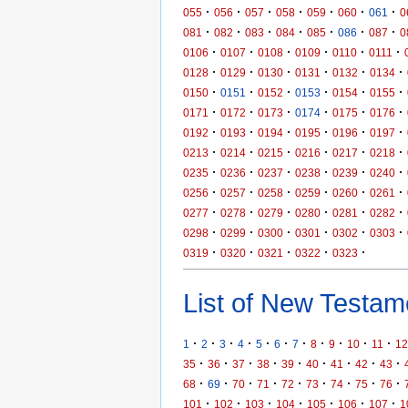
·
·
·
·
·
·
·
055
056
057
058
059
060
061
0
·
·
·
·
·
·
·
081
082
083
084
085
086
087
0
·
·
·
·
·
·
0106
0107
0108
0109
0110
0111
·
·
·
·
·
·
0128
0129
0130
0131
0132
0134
·
·
·
·
·
·
0150
0151
0152
0153
0154
0155
·
·
·
·
·
·
0171
0172
0173
0174
0175
0176
·
·
·
·
·
·
0192
0193
0194
0195
0196
0197
·
·
·
·
·
·
0213
0214
0215
0216
0217
0218
·
·
·
·
·
·
0235
0236
0237
0238
0239
0240
·
·
·
·
·
·
0256
0257
0258
0259
0260
0261
·
·
·
·
·
·
0277
0278
0279
0280
0281
0282
·
·
·
·
·
·
0298
0299
0300
0301
0302
0303
·
·
·
·
·
0319
0320
0321
0322
0323
List of New Testame
·
·
·
·
·
·
·
·
·
·
·
1
2
3
4
5
6
7
8
9
10
11
12
·
·
·
·
·
·
·
·
·
35
36
37
38
39
40
41
42
43
·
·
·
·
·
·
·
·
·
68
69
70
71
72
73
74
75
76
·
·
·
·
·
·
·
101
102
103
104
105
106
107
1