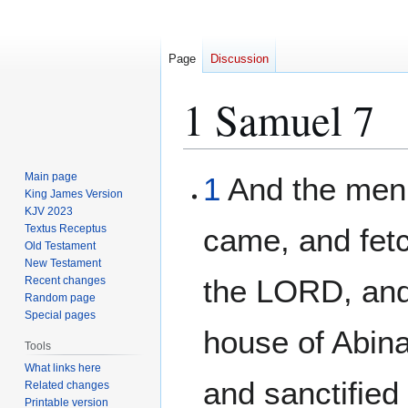
Page
Discussion
1 Samuel 7
Jump
Jump
Main page
1
And the men 
to
to
King James Version
KJV 2023
navigation
search
Textus Receptus
came, and fetc
Old Testament
New Testament
the LORD, and 
Recent changes
Random page
Special pages
house of Abinad
Tools
What links here
and sanctified
Related changes
Printable version