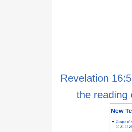
Revelation 16:5
the reading 
New Te
Gospel of 
20
21
22
2