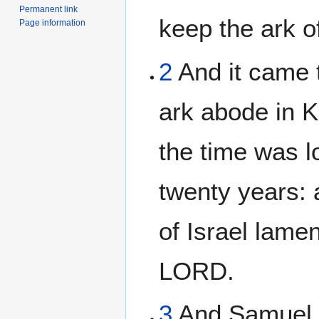
Permanent link
keep the ark 
Page information
2
And it came t
ark abode in Ki
the time was lo
twenty years: 
of Israel lamen
LORD.
3
And Samuel s