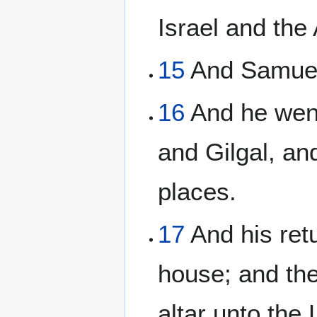
Israel and the
15
And Samuel j
16
And he went 
and Gilgal, an
places.
17
And his ret
house; and the
altar unto the