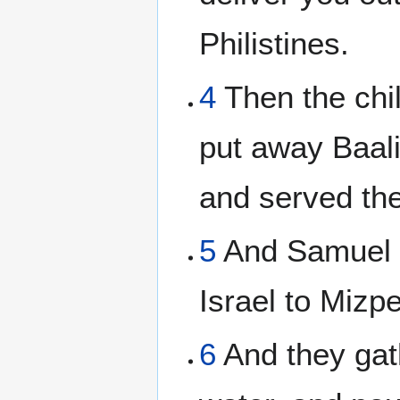
Philistines.
4
Then the chil
put away Baal
and served th
5
And Samuel s
Israel to Mizp
6
And they gat