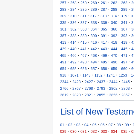
·
·
·
·
·
·
·
257
258
259
260
261
262
263
2
·
·
·
·
·
·
·
283
284
285
286
287
288
289
2
·
·
·
·
·
·
·
309
310
311
312
313
314
315
3
·
·
·
·
·
·
·
335
336
337
338
339
340
341
3
·
·
·
·
·
·
·
361
362
363
364
365
366
367
3
·
·
·
·
·
·
·
387
388
389
390
391
392
393
3
·
·
·
·
·
·
·
413
414
415
416
417
418
419
4
·
·
·
·
·
·
·
439
440
441
442
443
444
445
4
·
·
·
·
·
·
·
465
466
467
468
469
470
471
4
·
·
·
·
·
·
·
491
492
493
494
495
496
497
4
·
·
·
·
·
·
·
654
655
656
657
658
659
660
6
·
·
·
·
·
·
918
1071
1143
1152
1241
1253
1
·
·
·
·
·
·
2344
2423
2427
2437
2444
2445
·
·
·
·
·
·
2766
2767
2768
2793
2802
2803
·
·
·
·
·
·
2819
2820
2821
2855
2856
2857
List of New Testam
·
·
·
·
·
·
·
·
·
01
02
03
04
05
06
07
08
09
·
·
·
·
·
·
·
029
030
031
032
033
034
035
0