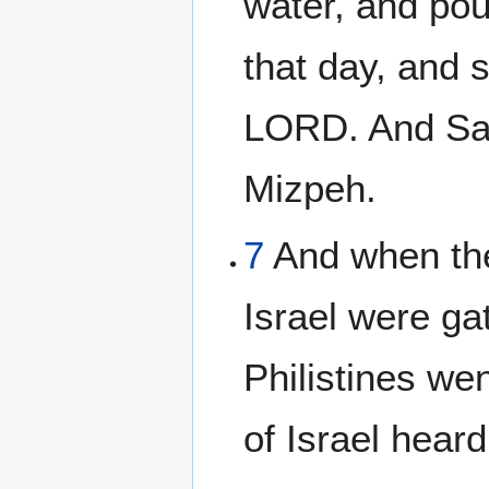
water, and pou
that day, and 
LORD. And Samu
Mizpeh.
7
And when the 
Israel were ga
Philistines we
of Israel heard