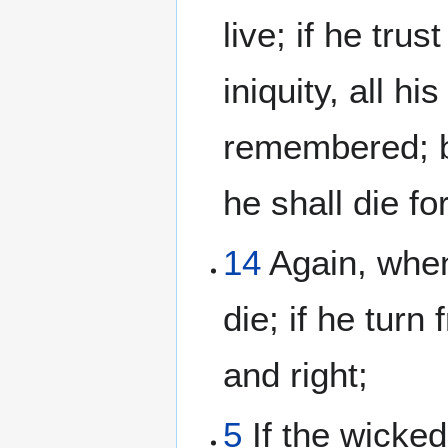
live; if he tr
iniquity, all h
remembered; bu
he shall die for
14
Again, when
die; if he turn
and right;
5
If the wicked