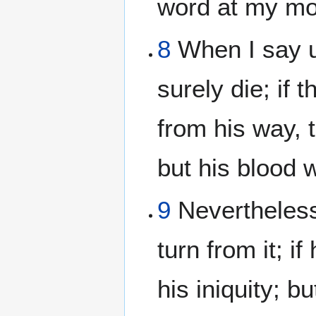
word at my mo
8
When I say u
surely die; if
from his way, t
but his blood w
9
Nevertheless,
turn from it; i
his iniquity; b