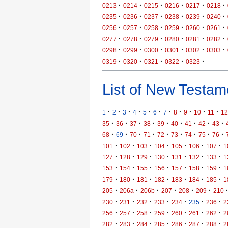
·
·
·
·
·
·
0213
0214
0215
0216
0217
0218
·
·
·
·
·
·
0235
0236
0237
0238
0239
0240
·
·
·
·
·
·
0256
0257
0258
0259
0260
0261
·
·
·
·
·
·
0277
0278
0279
0280
0281
0282
·
·
·
·
·
·
0298
0299
0300
0301
0302
0303
·
·
·
·
·
0319
0320
0321
0322
0323
List of New Testame
·
·
·
·
·
·
·
·
·
·
·
1
2
3
4
5
6
7
8
9
10
11
12
·
·
·
·
·
·
·
·
·
35
36
37
38
39
40
41
42
43
·
·
·
·
·
·
·
·
·
68
69
70
71
72
73
74
75
76
·
·
·
·
·
·
·
101
102
103
104
105
106
107
1
·
·
·
·
·
·
·
127
128
129
130
131
132
133
1
·
·
·
·
·
·
·
153
154
155
156
157
158
159
1
·
·
·
·
·
·
·
179
180
181
182
183
184
185
1
·
·
·
·
·
·
205
206a
206b
207
208
209
210
·
·
·
·
·
·
·
230
231
232
233
234
235
236
2
·
·
·
·
·
·
·
256
257
258
259
260
261
262
2
·
·
·
·
·
·
·
282
283
284
285
286
287
288
2