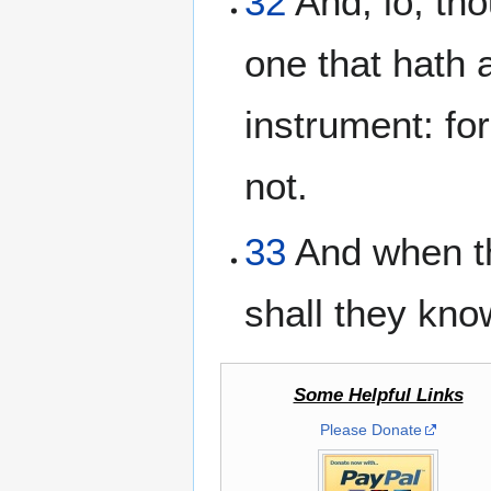
32
And, lo, tho
one that hath 
instrument: fo
not.
33
And when thi
shall they kn
Some Helpful Links
Please Donate