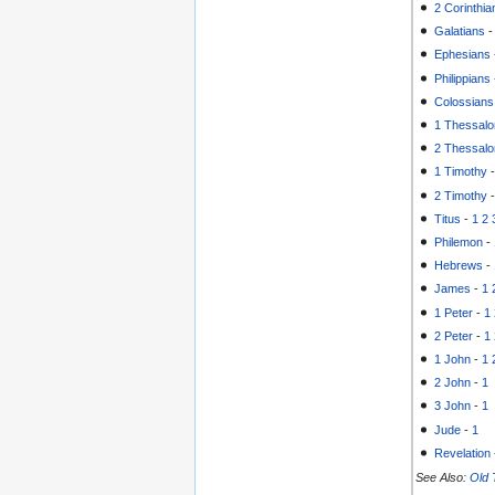
2 Corinthia
Galatians
Ephesians
Philippians
Colossians
1 Thessalo
2 Thessalo
1 Timothy
2 Timothy
Titus
-
1
2
Philemon
-
Hebrews
-
James
-
1
1 Peter
-
1
2 Peter
-
1
1 John
-
1
2 John
-
1
3 John
-
1
Jude
-
1
Revelation
See Also:
Old 