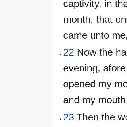
captivity, in th
month, that on
came unto me, 
22
Now the ha
evening, afor
opened my mou
and my mouth 
23
Then the wo