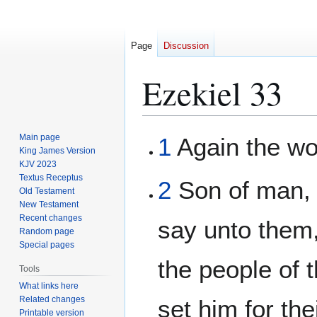
Page
Discussion
Ezekiel 33
Jump
Jump
Main page
1
Again the wo
to
to
King James Version
KJV 2023
navigation
search
Textus Receptus
2
Son of man, s
Old Testament
New Testament
Recent changes
say unto them,
Random page
Special pages
the people of 
Tools
What links here
Related changes
set him for th
Printable version