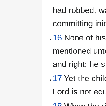
had robbed, wal
committing iniq
16
None of his
mentioned unto
and right; he s
17
Yet the chil
Lord is not equ
18
When the ri