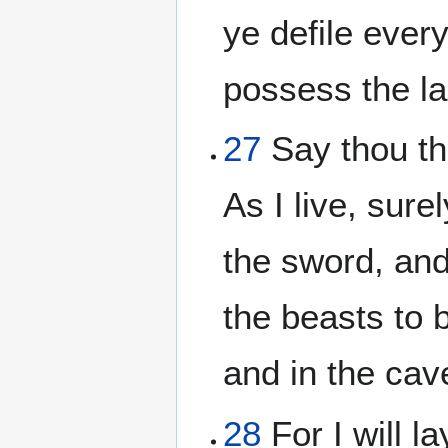
ye defile ever
possess the l
27
Say thou th
As I live, sure
the sword, and 
the beasts to 
and in the cave
28
For I will l