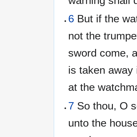
warning shall d
6
But if the w
not the trumpe
sword come, a
is taken away i
at the watchm
7
So thou, O s
unto the house 