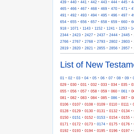
·
·
·
·
·
·
·
439
440
441
442
443
444
445
4
·
·
·
·
·
·
·
465
466
467
468
469
470
471
4
·
·
·
·
·
·
·
491
492
493
494
495
496
497
4
·
·
·
·
·
·
·
654
655
656
657
658
659
660
6
·
·
·
·
·
·
918
1071
1143
1152
1241
1253
1
·
·
·
·
·
·
2344
2423
2427
2437
2444
2445
·
·
·
·
·
·
2766
2767
2768
2793
2802
2803
·
·
·
·
·
·
2819
2820
2821
2855
2856
2857
List of New Testam
·
·
·
·
·
·
·
·
·
01
02
03
04
05
06
07
08
09
·
·
·
·
·
·
·
029
030
031
032
033
034
035
0
·
·
·
·
·
·
·
055
056
057
058
059
060
061
0
·
·
·
·
·
·
·
081
082
083
084
085
086
087
0
·
·
·
·
·
·
0106
0107
0108
0109
0110
0111
·
·
·
·
·
·
0128
0129
0130
0131
0132
0134
·
·
·
·
·
·
0150
0151
0152
0153
0154
0155
·
·
·
·
·
·
0171
0172
0173
0174
0175
0176
·
·
·
·
·
·
0192
0193
0194
0195
0196
0197