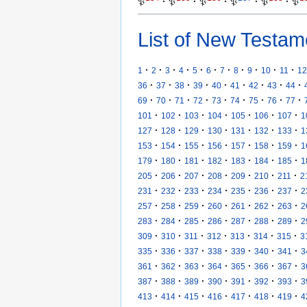
𝔓
·
𝔓
·
𝔓
·
𝔓
·
𝔓
·
𝔓
List of New Testam
·
·
·
·
·
·
·
·
·
·
·
1
2
3
4
5
6
7
8
9
10
11
12
·
·
·
·
·
·
·
·
·
36
37
38
39
40
41
42
43
44
·
·
·
·
·
·
·
·
·
69
70
71
72
73
74
75
76
77
·
·
·
·
·
·
·
101
102
103
104
105
106
107
1
·
·
·
·
·
·
·
127
128
129
130
131
132
133
1
·
·
·
·
·
·
·
153
154
155
156
157
158
159
1
·
·
·
·
·
·
·
179
180
181
182
183
184
185
1
·
·
·
·
·
·
·
205
206
207
208
209
210
211
2
·
·
·
·
·
·
·
231
232
233
234
235
236
237
2
·
·
·
·
·
·
·
257
258
259
260
261
262
263
2
·
·
·
·
·
·
·
283
284
285
286
287
288
289
2
·
·
·
·
·
·
·
309
310
311
312
313
314
315
3
·
·
·
·
·
·
·
335
336
337
338
339
340
341
3
·
·
·
·
·
·
·
361
362
363
364
365
366
367
3
·
·
·
·
·
·
·
387
388
389
390
391
392
393
3
·
·
·
·
·
·
·
413
414
415
416
417
418
419
4