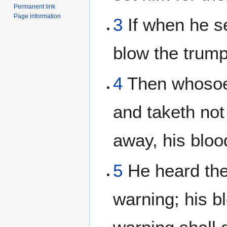
Permanent link
Page information
3
If when he s
blow the trump
4
Then whosoev
and taketh not
away, his bloo
5
He heard the
warning; his b