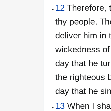
12
Therefore, 
thy people, Th
deliver him in 
wickedness of 
day that he tu
the righteous b
day that he si
13
When I shall