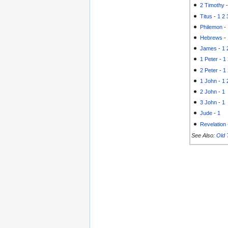
2 Timothy
Titus
-
1
2
Philemon
-
Hebrews
-
James
-
1
1 Peter
-
1
2 Peter
-
1
1 John
-
1
2 John
-
1
3 John
-
1
Jude
-
1
Revelation
See Also:
Old 