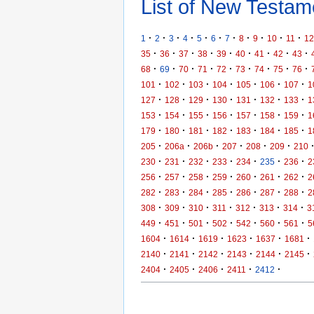
List of New Testame
·
·
·
·
·
·
·
·
·
·
·
1
2
3
4
5
6
7
8
9
10
11
12
·
·
·
·
·
·
·
·
·
35
36
37
38
39
40
41
42
43
·
·
·
·
·
·
·
·
·
68
69
70
71
72
73
74
75
76
·
·
·
·
·
·
·
101
102
103
104
105
106
107
1
·
·
·
·
·
·
·
127
128
129
130
131
132
133
1
·
·
·
·
·
·
·
153
154
155
156
157
158
159
1
·
·
·
·
·
·
·
179
180
181
182
183
184
185
1
·
·
·
·
·
·
205
206a
206b
207
208
209
210
·
·
·
·
·
·
·
230
231
232
233
234
235
236
2
·
·
·
·
·
·
·
256
257
258
259
260
261
262
2
·
·
·
·
·
·
·
282
283
284
285
286
287
288
2
·
·
·
·
·
·
·
308
309
310
311
312
313
314
3
·
·
·
·
·
·
·
449
451
501
502
542
560
561
5
·
·
·
·
·
·
1604
1614
1619
1623
1637
1681
·
·
·
·
·
·
2140
2141
2142
2143
2144
2145
·
·
·
·
·
2404
2405
2406
2411
2412