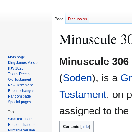
Page
Discussion
Minuscule 3
Jump
Jump
Main page
Minuscule 306
to
to
King James Version
KJV 2023
navigation
search
Textus Receptus
(
Soden
), is a
Gr
Old Testament
New Testament
Testament
, on 
Recent changes
Random page
Special pages
assigned to the 
Tools
What links here
Related changes
Contents
Printable version