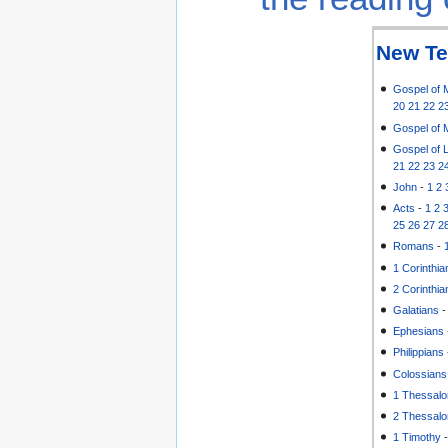
New Te
Gospel of 
20
21
22
2
Gospel of 
Gospel of 
21
22
23
2
John
-
1
2
Acts
-
1
2
25
26
27
2
Romans
-
1 Corinthia
2 Corinthia
Galatians
Ephesians
Philippians
Colossians
1 Thessalo
2 Thessalo
1 Timothy