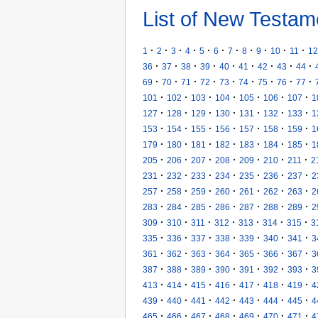
List of New Testam
·
·
·
·
·
·
·
·
·
·
·
1
2
3
4
5
6
7
8
9
10
11
12
·
·
·
·
·
·
·
·
·
36
37
38
39
40
41
42
43
44
·
·
·
·
·
·
·
·
·
69
70
71
72
73
74
75
76
77
·
·
·
·
·
·
·
101
102
103
104
105
106
107
1
·
·
·
·
·
·
·
127
128
129
130
131
132
133
1
·
·
·
·
·
·
·
153
154
155
156
157
158
159
1
·
·
·
·
·
·
·
179
180
181
182
183
184
185
1
·
·
·
·
·
·
·
205
206
207
208
209
210
211
2
·
·
·
·
·
·
·
231
232
233
234
235
236
237
2
·
·
·
·
·
·
·
257
258
259
260
261
262
263
2
·
·
·
·
·
·
·
283
284
285
286
287
288
289
2
·
·
·
·
·
·
·
309
310
311
312
313
314
315
3
·
·
·
·
·
·
·
335
336
337
338
339
340
341
3
·
·
·
·
·
·
·
361
362
363
364
365
366
367
3
·
·
·
·
·
·
·
387
388
389
390
391
392
393
3
·
·
·
·
·
·
·
413
414
415
416
417
418
419
4
·
·
·
·
·
·
·
439
440
441
442
443
444
445
4
·
·
·
·
·
·
·
465
466
467
468
469
470
471
4