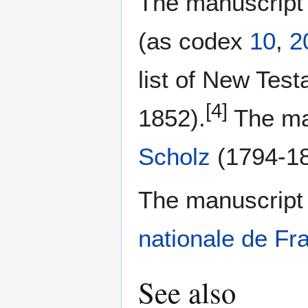
The manuscript
(as codex
10
,
2
list of New Tes
[4]
1852).
The ma
Scholz
(1794-18
The manuscript 
nationale de Fr
See also