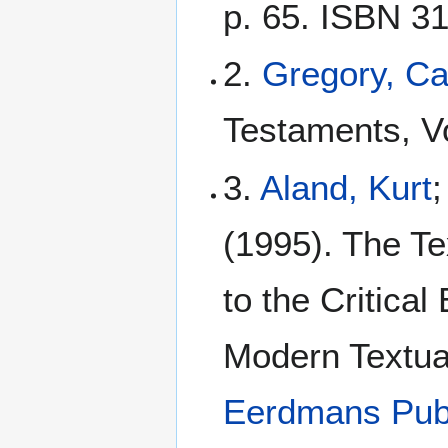
p. 65. ISBN 3
2.
Gregory, C
Testaments, Vo
3.
Aland, Kurt
;
(1995). The Te
to the Critical
Modern Textua
Eerdmans Pub