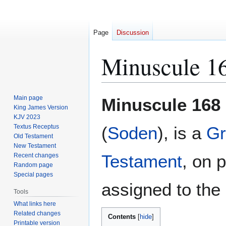
Page
Discussion
Minuscule 1
Jump
Jump
Main page
Minuscule 168
to
to
King James Version
KJV 2023
navigation
search
Textus Receptus
(
Soden
), is a
Gr
Old Testament
New Testament
Testament
, on 
Recent changes
Random page
Special pages
assigned to the 
Tools
What links here
Related changes
Contents
Printable version