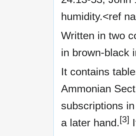
humidity.<ref n
Written in two c
in brown-black i
It contains tabl
Ammonian Secti
subscriptions i
[3]
a later hand.
I