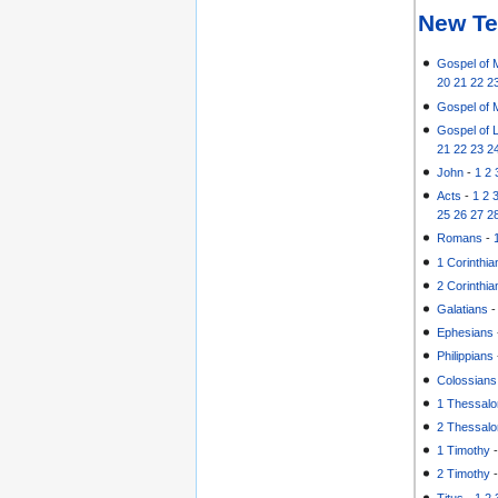
New Te
Gospel of 
20
21
22
2
Gospel of 
Gospel of 
21
22
23
2
John
-
1
2
Acts
-
1
2
25
26
27
2
Romans
-
1 Corinthia
2 Corinthia
Galatians
Ephesians
Philippians
Colossians
1 Thessalo
2 Thessalo
1 Timothy
2 Timothy
Titus
-
1
2