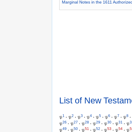
Marginal Notes in the 1611 Authorize
List of New Testam
1
2
3
4
5
6
7
8
𝔓
·
𝔓
·
𝔓
·
𝔓
·
𝔓
·
𝔓
·
𝔓
·
𝔓
·
26
27
28
29
30
31
3
𝔓
·
𝔓
·
𝔓
·
𝔓
·
𝔓
·
𝔓
·
𝔓
49
50
51
52
53
54
5
𝔓
·
𝔓
·
𝔓
·
𝔓
·
𝔓
·
𝔓
·
𝔓