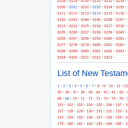
·
·
·
·
·
·
0128
0129
0130
0131
0132
0134
·
·
·
·
·
·
0150
0151
0152
0153
0154
0155
·
·
·
·
·
·
0171
0172
0173
0174
0175
0176
·
·
·
·
·
·
0192
0193
0194
0195
0196
0197
·
·
·
·
·
·
0213
0214
0215
0216
0217
0218
·
·
·
·
·
·
0235
0236
0237
0238
0239
0240
·
·
·
·
·
·
0256
0257
0258
0259
0260
0261
·
·
·
·
·
·
0277
0278
0279
0280
0281
0282
·
·
·
·
·
·
0298
0299
0300
0301
0302
0303
·
·
·
·
·
0319
0320
0321
0322
0323
List of New Testame
·
·
·
·
·
·
·
·
·
·
·
1
2
3
4
5
6
7
8
9
10
11
12
·
·
·
·
·
·
·
·
·
35
36
37
38
39
40
41
42
43
·
·
·
·
·
·
·
·
·
68
69
70
71
72
73
74
75
76
·
·
·
·
·
·
·
101
102
103
104
105
106
107
1
·
·
·
·
·
·
·
127
128
129
130
131
132
133
1
·
·
·
·
·
·
·
153
154
155
156
157
158
159
1
·
·
·
·
·
·
·
179
180
181
182
183
184
185
1