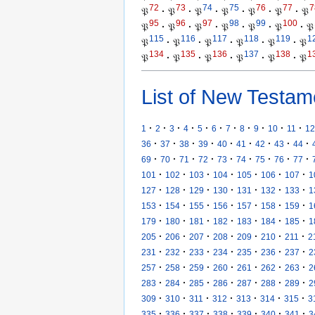
72
73
74
75
76
77
7
𝔓
·
𝔓
·
𝔓
·
𝔓
·
𝔓
·
𝔓
·
𝔓
95
96
97
98
99
100
𝔓
·
𝔓
·
𝔓
·
𝔓
·
𝔓
·
𝔓
·
𝔓
115
116
117
118
119
1
𝔓
·
𝔓
·
𝔓
·
𝔓
·
𝔓
·
𝔓
134
135
136
137
138
1
𝔓
·
𝔓
·
𝔓
·
𝔓
·
𝔓
·
𝔓
List of New Testam
·
·
·
·
·
·
·
·
·
·
·
1
2
3
4
5
6
7
8
9
10
11
12
·
·
·
·
·
·
·
·
·
36
37
38
39
40
41
42
43
44
·
·
·
·
·
·
·
·
·
69
70
71
72
73
74
75
76
77
·
·
·
·
·
·
·
101
102
103
104
105
106
107
1
·
·
·
·
·
·
·
127
128
129
130
131
132
133
1
·
·
·
·
·
·
·
153
154
155
156
157
158
159
1
·
·
·
·
·
·
·
179
180
181
182
183
184
185
1
·
·
·
·
·
·
·
205
206
207
208
209
210
211
2
·
·
·
·
·
·
·
231
232
233
234
235
236
237
2
·
·
·
·
·
·
·
257
258
259
260
261
262
263
2
·
·
·
·
·
·
·
283
284
285
286
287
288
289
2
·
·
·
·
·
·
·
309
310
311
312
313
314
315
3
·
·
·
·
·
·
·
335
336
337
338
339
340
341
3