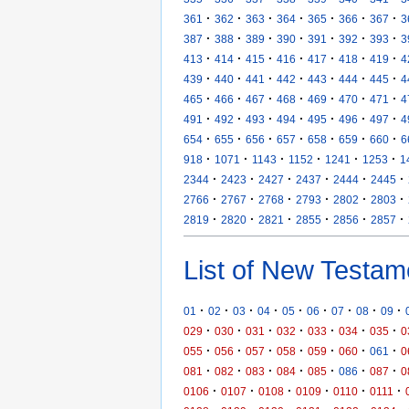
·
·
·
·
·
·
·
361
362
363
364
365
366
367
3
·
·
·
·
·
·
·
387
388
389
390
391
392
393
3
·
·
·
·
·
·
·
413
414
415
416
417
418
419
4
·
·
·
·
·
·
·
439
440
441
442
443
444
445
4
·
·
·
·
·
·
·
465
466
467
468
469
470
471
4
·
·
·
·
·
·
·
491
492
493
494
495
496
497
4
·
·
·
·
·
·
·
654
655
656
657
658
659
660
6
·
·
·
·
·
·
918
1071
1143
1152
1241
1253
1
·
·
·
·
·
·
2344
2423
2427
2437
2444
2445
·
·
·
·
·
·
2766
2767
2768
2793
2802
2803
·
·
·
·
·
·
2819
2820
2821
2855
2856
2857
List of New Testam
·
·
·
·
·
·
·
·
·
01
02
03
04
05
06
07
08
09
·
·
·
·
·
·
·
029
030
031
032
033
034
035
0
·
·
·
·
·
·
·
055
056
057
058
059
060
061
0
·
·
·
·
·
·
·
081
082
083
084
085
086
087
0
·
·
·
·
·
·
0106
0107
0108
0109
0110
0111