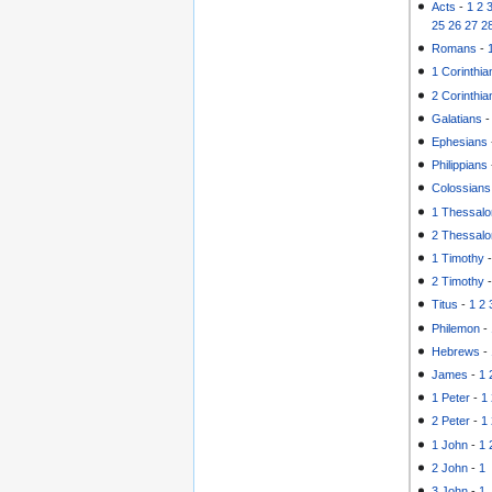
Acts
-
1
2
25
26
27
2
Romans
-
1 Corinthia
2 Corinthia
Galatians
Ephesians
Philippians
Colossians
1 Thessalo
2 Thessalo
1 Timothy
2 Timothy
Titus
-
1
2
Philemon
-
Hebrews
-
James
-
1
1 Peter
-
1
2 Peter
-
1
1 John
-
1
2 John
-
1
3 John
-
1