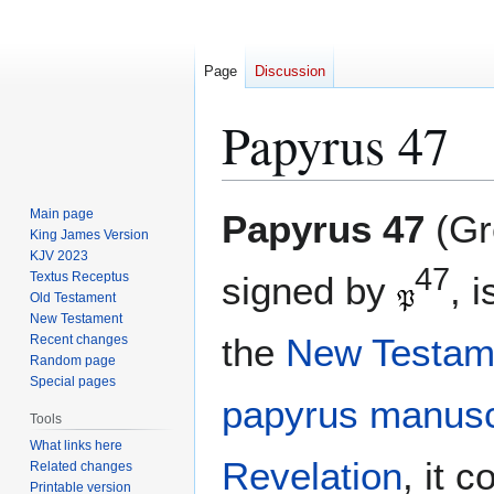
Page
Discussion
Papyrus 47
Jump
Jump
Main page
Papyrus 47
(Gr
to
to
King James Version
KJV 2023
navigation
search
47
Textus Receptus
signed by
, 
Old Testament
New Testament
the
New Testam
Recent changes
Random page
Special pages
papyrus
manusc
Tools
What links here
Revelation
, it 
Related changes
Printable version