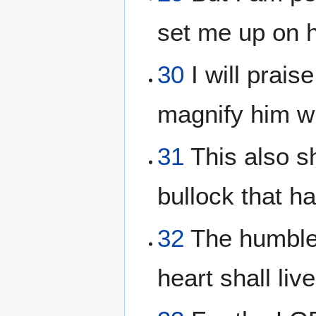
set me up on h
30
I will prais
magnify him wi
31
This also s
bullock that h
32
The humble 
heart shall liv