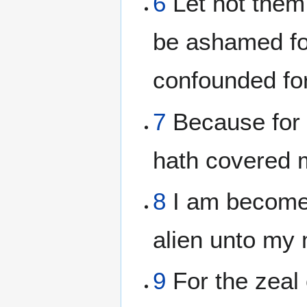
6
Let not them
be ashamed for
confounded for
7
Because for 
hath covered 
8
I am become 
alien unto my 
9
For the zeal 