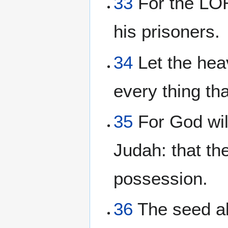
33
For the LOR
his prisoners.
34
Let the hea
every thing th
35
For God will
Judah: that th
possession.
36
The seed als