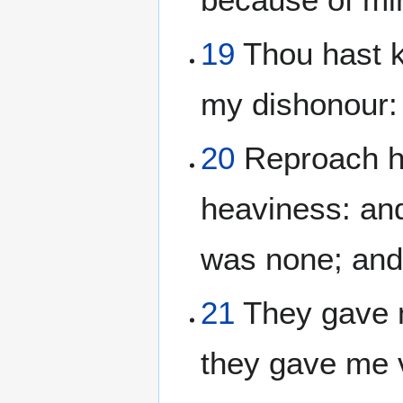
19
Thou hast 
my dishonour: 
20
Reproach ha
heaviness: and
was none; and 
21
They gave m
they gave me v