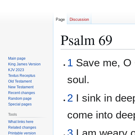
Page
Discussion
Psalm 69
Jump
Jump
Main page
1
Save me, O G
to
to
King James Version
KJV 2023
navigation
search
Textus Receptus
soul.
Old Testament
New Testament
Recent changes
2
I sink in dee
Random page
Special pages
come into deep
Tools
What links here
Related changes
3
I am weary of
Printable version