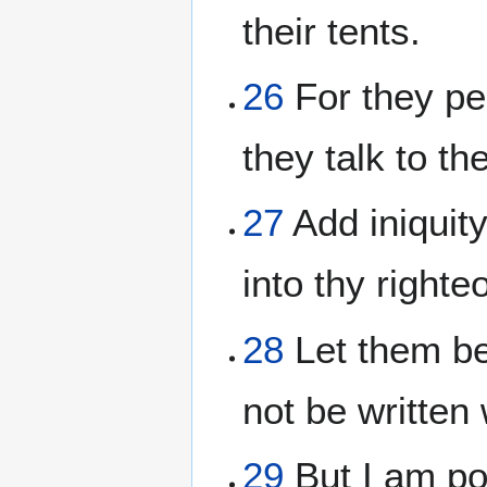
their tents.
26
For they pe
they talk to t
27
Add iniquity
into thy right
28
Let them be 
not be written 
29
But I am poo