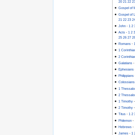
20
21
22
2
Gospel of 
Gospel of 
21
22
23
2
John
-
1
2
Acts
-
1
2
25
26
27
2
Romans
-
1 Corinthia
2 Corinthia
Galatians
Ephesians
Philippians
Colossians
1 Thessalo
2 Thessalo
1 Timothy
2 Timothy
Titus
-
1
2
Philemon
-
Hebrews
-
James
-
1