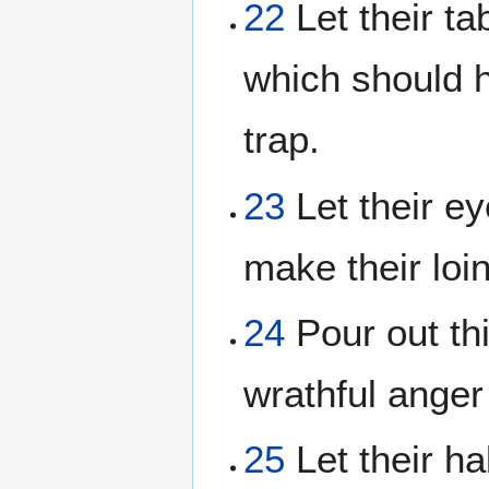
22
Let their t
which should h
trap.
23
Let their ey
make their loi
24
Pour out thi
wrathful anger
25
Let their ha