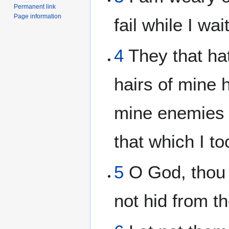
Permanent link
Page information
fail while I wa
4
They that ha
hairs of mine 
mine enemies w
that which I t
5
O God, thou 
not hid from t