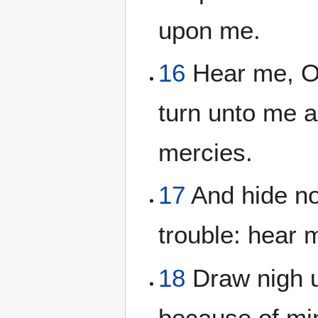
upon me.
16
Hear me, O 
turn unto me a
mercies.
17
And hide not
trouble: hear 
18
Draw nigh u
because of mi