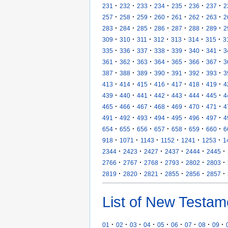
·
·
·
·
·
·
·
231
232
233
234
235
236
237
2
·
·
·
·
·
·
·
257
258
259
260
261
262
263
2
·
·
·
·
·
·
·
283
284
285
286
287
288
289
2
·
·
·
·
·
·
·
309
310
311
312
313
314
315
3
·
·
·
·
·
·
·
335
336
337
338
339
340
341
3
·
·
·
·
·
·
·
361
362
363
364
365
366
367
3
·
·
·
·
·
·
·
387
388
389
390
391
392
393
3
·
·
·
·
·
·
·
413
414
415
416
417
418
419
4
·
·
·
·
·
·
·
439
440
441
442
443
444
445
4
·
·
·
·
·
·
·
465
466
467
468
469
470
471
4
·
·
·
·
·
·
·
491
492
493
494
495
496
497
4
·
·
·
·
·
·
·
654
655
656
657
658
659
660
6
·
·
·
·
·
·
918
1071
1143
1152
1241
1253
1
·
·
·
·
·
·
2344
2423
2427
2437
2444
2445
·
·
·
·
·
·
2766
2767
2768
2793
2802
2803
·
·
·
·
·
·
2819
2820
2821
2855
2856
2857
List of New Testam
·
·
·
·
·
·
·
·
·
01
02
03
04
05
06
07
08
09