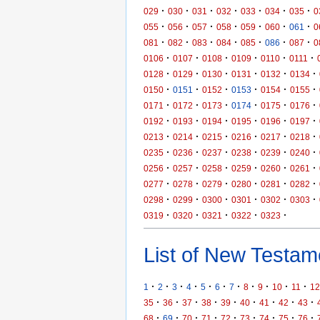
·
·
·
·
·
·
·
029
030
031
032
033
034
035
0
·
·
·
·
·
·
·
055
056
057
058
059
060
061
0
·
·
·
·
·
·
·
081
082
083
084
085
086
087
0
·
·
·
·
·
·
0106
0107
0108
0109
0110
0111
·
·
·
·
·
·
0128
0129
0130
0131
0132
0134
·
·
·
·
·
·
0150
0151
0152
0153
0154
0155
·
·
·
·
·
·
0171
0172
0173
0174
0175
0176
·
·
·
·
·
·
0192
0193
0194
0195
0196
0197
·
·
·
·
·
·
0213
0214
0215
0216
0217
0218
·
·
·
·
·
·
0235
0236
0237
0238
0239
0240
·
·
·
·
·
·
0256
0257
0258
0259
0260
0261
·
·
·
·
·
·
0277
0278
0279
0280
0281
0282
·
·
·
·
·
·
0298
0299
0300
0301
0302
0303
·
·
·
·
·
0319
0320
0321
0322
0323
List of New Testame
·
·
·
·
·
·
·
·
·
·
·
1
2
3
4
5
6
7
8
9
10
11
12
·
·
·
·
·
·
·
·
·
35
36
37
38
39
40
41
42
43
·
·
·
·
·
·
·
·
·
68
69
70
71
72
73
74
75
76