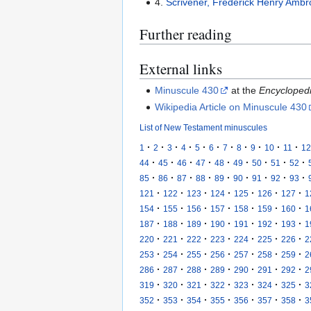
4.
Scrivener, Frederick Henry Amb
Further reading
External links
Minuscule 430
at the
Encyclopedi
Wikipedia Article on Minuscule 430
List of New Testament minuscules
·
·
·
·
·
·
·
·
·
·
·
1
2
3
4
5
6
7
8
9
10
11
12
·
·
·
·
·
·
·
·
·
44
45
46
47
48
49
50
51
52
·
·
·
·
·
·
·
·
·
85
86
87
88
89
90
91
92
93
·
·
·
·
·
·
·
121
122
123
124
125
126
127
1
·
·
·
·
·
·
·
154
155
156
157
158
159
160
1
·
·
·
·
·
·
·
187
188
189
190
191
192
193
1
·
·
·
·
·
·
·
220
221
222
223
224
225
226
2
·
·
·
·
·
·
·
253
254
255
256
257
258
259
2
·
·
·
·
·
·
·
286
287
288
289
290
291
292
2
·
·
·
·
·
·
·
319
320
321
322
323
324
325
3
·
·
·
·
·
·
·
352
353
354
355
356
357
358
3