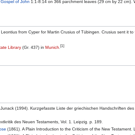
e
Gospel of John
1:1-8:14 on 366 parchment leaves (29 cm by 22 cm). Wr
eontius from Cyper for Martin Crusius of Tübingen. Crusius sent it to t
[1]
ate Library
(Gr. 437) in
Munich
.
K. Junack (1994). Kurzgefasste Liste der griechischen Handschriften des
xtkritik des Neuen Testaments, Vol. 1. Leipzig. p. 189.
rose
(1861). A Plain Introduction to the Criticism of the New Testament.