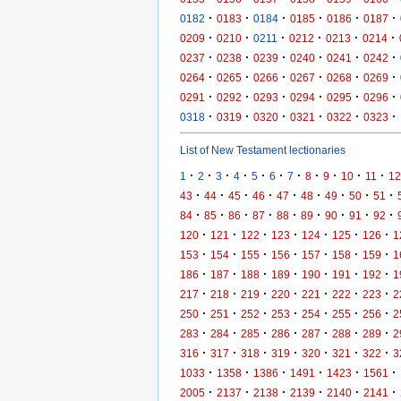
·
·
·
·
·
·
0182
0183
0184
0185
0186
0187
·
·
·
·
·
·
0209
0210
0211
0212
0213
0214
·
·
·
·
·
·
0237
0238
0239
0240
0241
0242
·
·
·
·
·
·
0264
0265
0266
0267
0268
0269
·
·
·
·
·
·
0291
0292
0293
0294
0295
0296
·
·
·
·
·
·
0318
0319
0320
0321
0322
0323
List of New Testament lectionaries
·
·
·
·
·
·
·
·
·
·
·
1
2
3
4
5
6
7
8
9
10
11
12
·
·
·
·
·
·
·
·
·
43
44
45
46
47
48
49
50
51
·
·
·
·
·
·
·
·
·
84
85
86
87
88
89
90
91
92
·
·
·
·
·
·
·
120
121
122
123
124
125
126
1
·
·
·
·
·
·
·
153
154
155
156
157
158
159
1
·
·
·
·
·
·
·
186
187
188
189
190
191
192
1
·
·
·
·
·
·
·
217
218
219
220
221
222
223
2
·
·
·
·
·
·
·
250
251
252
253
254
255
256
2
·
·
·
·
·
·
·
283
284
285
286
287
288
289
2
·
·
·
·
·
·
·
316
317
318
319
320
321
322
3
·
·
·
·
·
·
1033
1358
1386
1491
1423
1561
·
·
·
·
·
·
2005
2137
2138
2139
2140
2141