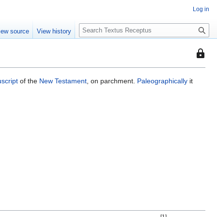
Log in
S
iew source
View history
e
a
This
r
page
c
is
h
script
of the
New Testament
, on parchment.
Paleographically
it
protec
so
that
only
users
with
the
"autoc
permis
can
edit
it.