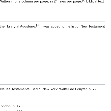
[1]
itten in one column per page, in 24 lines per page.
Biblical text
[3]
he library at Augsburg.
It was added to the list of New Testament
 Neues Testaments. Berlin, New York: Walter de Gruyter. p. 72.
 London. p. 175.