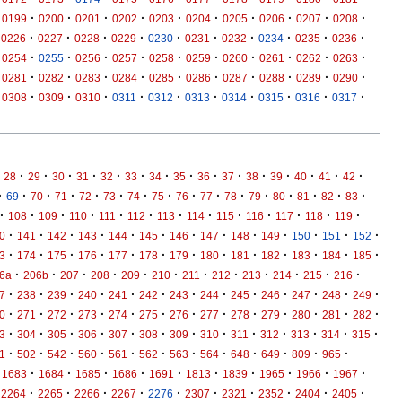
·
·
·
·
·
·
·
·
·
·
0199
0200
0201
0202
0203
0204
0205
0206
0207
0208
·
·
·
·
·
·
·
·
·
·
0226
0227
0228
0229
0230
0231
0232
0234
0235
0236
·
·
·
·
·
·
·
·
·
·
0254
0255
0256
0257
0258
0259
0260
0261
0262
0263
·
·
·
·
·
·
·
·
·
·
0281
0282
0283
0284
0285
0286
0287
0288
0289
0290
·
·
·
·
·
·
·
·
·
·
0308
0309
0310
0311
0312
0313
0314
0315
0316
0317
·
·
·
·
·
·
·
·
·
·
·
·
·
·
·
28
29
30
31
32
33
34
35
36
37
38
39
40
41
42
·
·
·
·
·
·
·
·
·
·
·
·
·
·
·
·
69
70
71
72
73
74
75
76
77
78
79
80
81
82
83
·
·
·
·
·
·
·
·
·
·
·
·
·
108
109
110
111
112
113
114
115
116
117
118
119
·
·
·
·
·
·
·
·
·
·
·
·
·
0
141
142
143
144
145
146
147
148
149
150
151
152
·
·
·
·
·
·
·
·
·
·
·
·
·
3
174
175
176
177
178
179
180
181
182
183
184
185
·
·
·
·
·
·
·
·
·
·
·
·
6a
206b
207
208
209
210
211
212
213
214
215
216
·
·
·
·
·
·
·
·
·
·
·
·
·
7
238
239
240
241
242
243
244
245
246
247
248
249
·
·
·
·
·
·
·
·
·
·
·
·
·
0
271
272
273
274
275
276
277
278
279
280
281
282
·
·
·
·
·
·
·
·
·
·
·
·
·
3
304
305
306
307
308
309
310
311
312
313
314
315
·
·
·
·
·
·
·
·
·
·
·
·
1
502
542
560
561
562
563
564
648
649
809
965
·
·
·
·
·
·
·
·
·
·
1683
1684
1685
1686
1691
1813
1839
1965
1966
1967
·
·
·
·
·
·
·
·
·
·
2264
2265
2266
2267
2276
2307
2321
2352
2404
2405