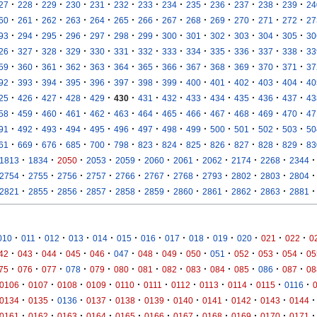
·
·
·
·
·
·
·
·
·
·
·
·
·
27
228
229
230
231
232
233
234
235
236
237
238
239
24
·
·
·
·
·
·
·
·
·
·
·
·
·
60
261
262
263
264
265
266
267
268
269
270
271
272
27
·
·
·
·
·
·
·
·
·
·
·
·
·
93
294
295
296
297
298
299
300
301
302
303
304
305
30
·
·
·
·
·
·
·
·
·
·
·
·
·
26
327
328
329
330
331
332
333
334
335
336
337
338
33
·
·
·
·
·
·
·
·
·
·
·
·
·
59
360
361
362
363
364
365
366
367
368
369
370
371
37
·
·
·
·
·
·
·
·
·
·
·
·
·
92
393
394
395
396
397
398
399
400
401
402
403
404
40
·
·
·
·
·
·
·
·
·
·
·
·
·
25
426
427
428
429
430
431
432
433
434
435
436
437
43
·
·
·
·
·
·
·
·
·
·
·
·
·
58
459
460
461
462
463
464
465
466
467
468
469
470
47
·
·
·
·
·
·
·
·
·
·
·
·
·
91
492
493
494
495
496
497
498
499
500
501
502
503
50
·
·
·
·
·
·
·
·
·
·
·
·
·
61
669
676
685
700
798
823
824
825
826
827
828
829
83
·
·
·
·
·
·
·
·
·
·
·
1813
1834
2050
2053
2059
2060
2061
2062
2174
2268
2344
·
·
·
·
·
·
·
·
·
·
·
2754
2755
2756
2757
2766
2767
2768
2793
2802
2803
2804
·
·
·
·
·
·
·
·
·
·
·
2821
2855
2856
2857
2858
2859
2860
2861
2862
2863
2881
·
·
·
·
·
·
·
·
·
·
·
·
·
010
011
012
013
014
015
016
017
018
019
020
021
022
0
·
·
·
·
·
·
·
·
·
·
·
·
·
42
043
044
045
046
047
048
049
050
051
052
053
054
05
·
·
·
·
·
·
·
·
·
·
·
·
·
75
076
077
078
079
080
081
082
083
084
085
086
087
08
·
·
·
·
·
·
·
·
·
·
·
0106
0107
0108
0109
0110
0111
0112
0113
0114
0115
0116
·
·
·
·
·
·
·
·
·
·
·
0134
0135
0136
0137
0138
0139
0140
0141
0142
0143
0144
·
·
·
·
·
·
·
·
·
·
·
0161
0162
0163
0164
0165
0166
0167
0168
0169
0170
0171