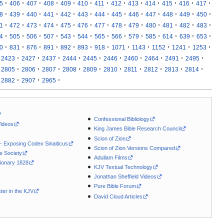
·
·
·
·
·
·
·
·
·
·
·
·
·
5
406
407
408
409
410
411
412
413
414
415
416
417
·
·
·
·
·
·
·
·
·
·
·
·
·
8
439
440
441
442
443
444
445
446
447
448
449
450
·
·
·
·
·
·
·
·
·
·
·
·
·
1
472
473
474
475
476
477
478
479
480
481
482
483
·
·
·
·
·
·
·
·
·
·
·
·
·
4
505
506
507
543
544
565
566
579
585
614
639
653
·
·
·
·
·
·
·
·
·
·
·
·
0
831
876
891
892
893
918
1071
1143
1152
1241
1253
·
·
·
·
·
·
·
·
·
·
2423
2427
2437
2444
2445
2446
2460
2464
2491
2495
·
·
·
·
·
·
·
·
·
·
2805
2806
2807
2808
2809
2810
2811
2812
2813
2814
·
·
·
2882
2907
2965
Confessional Bibliology
Videos
King James Bible Research Council
Scion of Zion
 - Exposing Codex Sinaiticus
Scion of Zion Versions Compared
le Society
Adullam Films
ionary 1828
KJV Textual Technology
Jonathan Sheffield Videos
Pure Bible Forum
ter in the KJV
David Cloud Articles