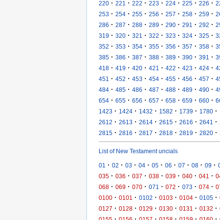
·
·
·
·
·
·
·
220
221
222
223
224
225
226
2
·
·
·
·
·
·
·
253
254
255
256
257
258
259
2
·
·
·
·
·
·
·
286
287
288
289
290
291
292
2
·
·
·
·
·
·
·
319
320
321
322
323
324
325
3
·
·
·
·
·
·
·
352
353
354
355
356
357
358
3
·
·
·
·
·
·
·
385
386
387
388
389
390
391
3
·
·
·
·
·
·
·
418
419
420
421
422
423
424
4
·
·
·
·
·
·
·
451
452
453
454
455
456
457
4
·
·
·
·
·
·
·
484
485
486
487
488
489
490
4
·
·
·
·
·
·
·
654
655
656
657
658
659
660
6
·
·
·
·
·
·
1423
1424
1432
1582
1739
1780
·
·
·
·
·
·
2612
2613
2614
2615
2616
2641
·
·
·
·
·
·
2815
2816
2817
2818
2819
2820
List of New Testament uncials
·
·
·
·
·
·
·
·
·
01
02
03
04
05
06
07
08
09
·
·
·
·
·
·
·
035
036
037
038
039
040
041
0
·
·
·
·
·
·
·
068
069
070
071
072
073
074
0
·
·
·
·
·
·
0100
0101
0102
0103
0104
0105
·
·
·
·
·
·
0127
0128
0129
0130
0131
0132
·
·
·
·
·
·
0155
0156
0157
0158
0159
0160