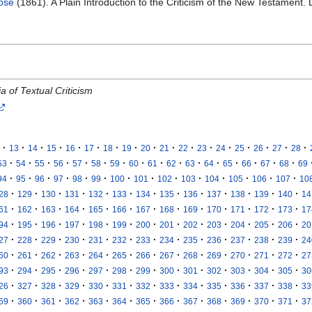
rose
(1861). A Plain Introduction to the Criticism of the New Testament.
a of Textual Criticism
·
·
·
·
·
·
·
·
·
·
·
·
·
·
·
·
·
13
14
15
16
17
18
19
20
21
22
23
24
25
26
27
28
·
·
·
·
·
·
·
·
·
·
·
·
·
·
·
·
53
54
55
56
57
58
59
60
61
62
63
64
65
66
67
68
69
·
·
·
·
·
·
·
·
·
·
·
·
·
·
94
95
96
97
98
99
100
101
102
103
104
105
106
107
10
·
·
·
·
·
·
·
·
·
·
·
·
·
28
129
130
131
132
133
134
135
136
137
138
139
140
14
·
·
·
·
·
·
·
·
·
·
·
·
·
61
162
163
164
165
166
167
168
169
170
171
172
173
17
·
·
·
·
·
·
·
·
·
·
·
·
·
94
195
196
197
198
199
200
201
202
203
204
205
206
20
·
·
·
·
·
·
·
·
·
·
·
·
·
27
228
229
230
231
232
233
234
235
236
237
238
239
24
·
·
·
·
·
·
·
·
·
·
·
·
·
60
261
262
263
264
265
266
267
268
269
270
271
272
27
·
·
·
·
·
·
·
·
·
·
·
·
·
93
294
295
296
297
298
299
300
301
302
303
304
305
30
·
·
·
·
·
·
·
·
·
·
·
·
·
26
327
328
329
330
331
332
333
334
335
336
337
338
33
·
·
·
·
·
·
·
·
·
·
·
·
·
59
360
361
362
363
364
365
366
367
368
369
370
371
37