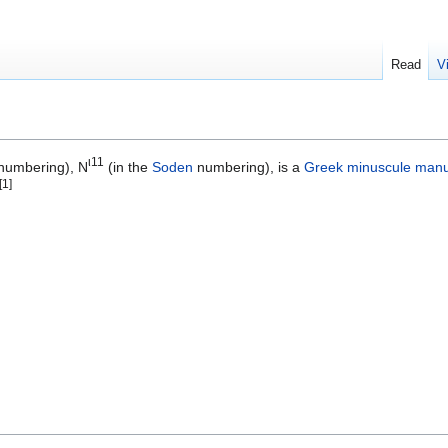
Read
V
ι11
numbering), Ν
(in the
Soden
numbering), is a
Greek
minuscule
manu
[1]