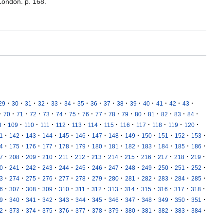
 London. p. 168.
·
·
·
·
·
·
·
·
·
·
·
·
·
·
·
29
30
31
32
33
34
35
36
37
38
39
40
41
42
43
·
·
·
·
·
·
·
·
·
·
·
·
·
·
·
·
70
71
72
73
74
75
76
77
78
79
80
81
82
83
84
·
·
·
·
·
·
·
·
·
·
·
·
·
8
109
110
111
112
113
114
115
116
117
118
119
120
·
·
·
·
·
·
·
·
·
·
·
·
·
1
142
143
144
145
146
147
148
149
150
151
152
153
·
·
·
·
·
·
·
·
·
·
·
·
·
4
175
176
177
178
179
180
181
182
183
184
185
186
·
·
·
·
·
·
·
·
·
·
·
·
·
7
208
209
210
211
212
213
214
215
216
217
218
219
·
·
·
·
·
·
·
·
·
·
·
·
·
0
241
242
243
244
245
246
247
248
249
250
251
252
·
·
·
·
·
·
·
·
·
·
·
·
·
3
274
275
276
277
278
279
280
281
282
283
284
285
·
·
·
·
·
·
·
·
·
·
·
·
·
6
307
308
309
310
311
312
313
314
315
316
317
318
·
·
·
·
·
·
·
·
·
·
·
·
·
9
340
341
342
343
344
345
346
347
348
349
350
351
·
·
·
·
·
·
·
·
·
·
·
·
·
2
373
374
375
376
377
378
379
380
381
382
383
384