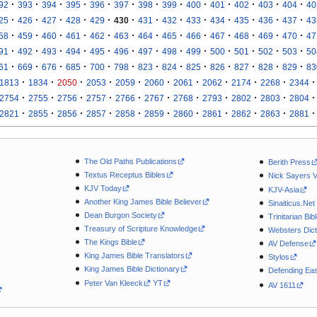
·
·
·
·
·
·
·
·
·
·
·
·
·
92
393
394
395
396
397
398
399
400
401
402
403
404
40
·
·
·
·
·
·
·
·
·
·
·
·
·
25
426
427
428
429
430
431
432
433
434
435
436
437
43
·
·
·
·
·
·
·
·
·
·
·
·
·
58
459
460
461
462
463
464
465
466
467
468
469
470
47
·
·
·
·
·
·
·
·
·
·
·
·
·
91
492
493
494
495
496
497
498
499
500
501
502
503
50
·
·
·
·
·
·
·
·
·
·
·
·
·
61
669
676
685
700
798
823
824
825
826
827
828
829
83
·
·
·
·
·
·
·
·
·
·
·
1813
1834
2050
2053
2059
2060
2061
2062
2174
2268
2344
·
·
·
·
·
·
·
·
·
·
·
2754
2755
2756
2757
2766
2767
2768
2793
2802
2803
2804
·
·
·
·
·
·
·
·
·
·
·
2821
2855
2856
2857
2858
2859
2860
2861
2862
2863
2881
The Old Paths Publications
Berith Press
Textus Receptus Bibles
Nick Sayers 
KJV Today
KJV-Asia
Another King James Bible Believer
Sinaiticus.Net
Dean Burgon Society
Trinitarian Bib
Treasury of Scripture Knowledge
Websters Dict
The Kings Bible
AV Defense
King James Bible Translators
Stylos
King James Bible Dictionary
Defending Eas
Peter Van Kleeck
YT
AV 1611