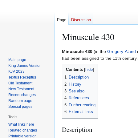
Page
Discussion
Minuscule 430
Jump
Jump
Minuscule 430
(in the
Gregory-Aland
to
to
had been assigned to the 11th century.
Main page
navigation
search
King James Version
Contents
KJV 2023
1
Description
Textus Receptus
Old Testament
2
History
New Testament
3
See also
Recent changes
4
References
Random page
5
Further reading
Special pages
6
External links
Tools
What links here
Description
Related changes
Printable version