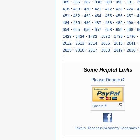
·
·
·
·
·
·
·
385
386
387
388
389
390
391
3
·
·
·
·
·
·
·
418
419
420
421
422
423
424
4
·
·
·
·
·
·
·
451
452
453
454
455
456
457
4
·
·
·
·
·
·
·
484
485
486
487
488
489
490
4
·
·
·
·
·
·
·
654
655
656
657
658
659
660
6
·
·
·
·
·
·
1423
1424
1432
1582
1739
1780
·
·
·
·
·
·
2612
2613
2614
2615
2616
2641
·
·
·
·
·
·
2815
2816
2817
2818
2819
2820
Some Helpful Links
Please Donate
Donate
Textus Receptus Academy Facebook