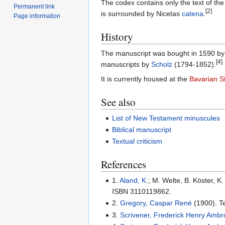
The codex contains only the text of th
Permanent link
[2]
is surrounded by Nicetas
catena
.
Page information
History
The manuscript was bought in 1590 by L
[4]
manuscripts by
Scholz
(1794-1852).
It is currently housed at the
Bavarian St
See also
List of New Testament minuscules
Biblical manuscript
Textual criticism
References
1.
Aland, K.
; M. Welte, B. Köster, 
ISBN 3110119862.
2.
Gregory, Caspar René
(1900). Te
3.
Scrivener, Frederick Henry Amb