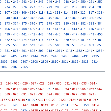
·
·
·
·
·
·
·
·
·
·
·
·
·
0
241
242
243
244
245
246
247
248
249
250
251
252
·
·
·
·
·
·
·
·
·
·
·
·
·
3
274
275
276
277
278
279
280
281
282
283
284
285
·
·
·
·
·
·
·
·
·
·
·
·
·
6
307
308
309
310
311
312
313
314
315
316
317
318
·
·
·
·
·
·
·
·
·
·
·
·
·
9
340
341
342
343
344
345
346
347
348
349
350
351
·
·
·
·
·
·
·
·
·
·
·
·
·
2
373
374
375
376
377
378
379
380
381
382
383
384
·
·
·
·
·
·
·
·
·
·
·
·
·
5
406
407
408
409
410
411
412
413
414
415
416
417
·
·
·
·
·
·
·
·
·
·
·
·
·
8
439
440
441
442
443
444
445
446
447
448
449
450
·
·
·
·
·
·
·
·
·
·
·
·
·
1
472
473
474
475
476
477
478
479
480
481
482
483
·
·
·
·
·
·
·
·
·
·
·
·
·
4
505
506
507
543
544
565
566
579
585
614
639
653
·
·
·
·
·
·
·
·
·
·
·
·
0
831
876
891
892
893
918
1071
1143
1152
1241
1253
·
·
·
·
·
·
·
·
·
·
2423
2427
2437
2444
2445
2446
2460
2464
2491
2495
·
·
·
·
·
·
·
·
·
·
2805
2806
2807
2808
2809
2810
2811
2812
2813
2814
·
·
·
2882
2907
2965
·
·
·
·
·
·
·
·
·
·
·
·
23
024
025
026
027
028
029
030
031
032
033
034
·
·
·
·
·
·
·
·
·
·
·
·
·
5
056
057
058
059
060
061
062
063
064
065
066
067
·
·
·
·
·
·
·
·
·
·
·
·
8
089
090
091
092
093
094
095
096
097
098
099
·
·
·
·
·
·
·
·
·
·
0117
0118
0119
0120
0121
0122
0123
0124
0125
0126
·
·
·
·
·
·
·
·
·
·
0145
0146
0147
0148
0149
0150
0151
0152
0153
0154
·
·
·
·
·
·
·
·
·
·
0172
0173
0174
0175
0176
0177
0178
0179
0180
0181