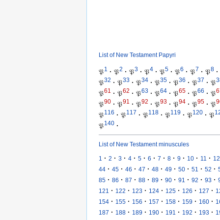
List of New Testament Papyri
1
2
3
4
5
6
7
8
𝔓
·
𝔓
·
𝔓
·
𝔓
·
𝔓
·
𝔓
·
𝔓
·
𝔓
·
32
33
34
35
36
37
3
𝔓
·
𝔓
·
𝔓
·
𝔓
·
𝔓
·
𝔓
·
𝔓
61
62
63
64
65
66
6
𝔓
·
𝔓
·
𝔓
·
𝔓
·
𝔓
·
𝔓
·
𝔓
90
91
92
93
94
95
9
𝔓
·
𝔓
·
𝔓
·
𝔓
·
𝔓
·
𝔓
·
𝔓
116
117
118
119
120
1
𝔓
·
𝔓
·
𝔓
·
𝔓
·
𝔓
·
𝔓
140
𝔓
·
List of New Testament minuscules
·
·
·
·
·
·
·
·
·
·
·
1
2
3
4
5
6
7
8
9
10
11
12
·
·
·
·
·
·
·
·
·
44
45
46
47
48
49
50
51
52
·
·
·
·
·
·
·
·
·
85
86
87
88
89
90
91
92
93
·
·
·
·
·
·
·
121
122
123
124
125
126
127
1
·
·
·
·
·
·
·
154
155
156
157
158
159
160
1
·
·
·
·
·
·
·
187
188
189
190
191
192
193
1