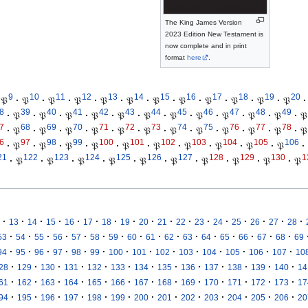
The King James Version
2023 Edition New Testament is
now complete and in print
format
here
.
9
10
11
12
13
14
15
16
17
18
19
20
𝔓
·
𝔓
·
𝔓
·
𝔓
·
𝔓
·
𝔓
·
𝔓
·
𝔓
·
𝔓
·
𝔓
·
𝔓
·
𝔓
·
8
39
40
41
42
43
44
45
46
47
48
49
·
𝔓
·
𝔓
·
𝔓
·
𝔓
·
𝔓
·
𝔓
·
𝔓
·
𝔓
·
𝔓
·
𝔓
·
𝔓
·
𝔓
7
68
69
70
71
72
73
74
75
76
77
78
·
𝔓
·
𝔓
·
𝔓
·
𝔓
·
𝔓
·
𝔓
·
𝔓
·
𝔓
·
𝔓
·
𝔓
·
𝔓
·
𝔓
6
97
98
99
100
101
102
103
104
105
106
·
𝔓
·
𝔓
·
𝔓
·
𝔓
·
𝔓
·
𝔓
·
𝔓
·
𝔓
·
𝔓
·
𝔓
·
21
122
123
124
125
126
127
128
129
130
1
·
𝔓
·
𝔓
·
𝔓
·
𝔓
·
𝔓
·
𝔓
·
𝔓
·
𝔓
·
𝔓
·
𝔓
·
·
·
·
·
·
·
·
·
·
·
·
·
·
·
·
·
13
14
15
16
17
18
19
20
21
22
23
24
25
26
27
28
·
·
·
·
·
·
·
·
·
·
·
·
·
·
·
·
53
54
55
56
57
58
59
60
61
62
63
64
65
66
67
68
69
·
·
·
·
·
·
·
·
·
·
·
·
·
·
94
95
96
97
98
99
100
101
102
103
104
105
106
107
10
·
·
·
·
·
·
·
·
·
·
·
·
·
28
129
130
131
132
133
134
135
136
137
138
139
140
14
·
·
·
·
·
·
·
·
·
·
·
·
·
61
162
163
164
165
166
167
168
169
170
171
172
173
17
·
·
·
·
·
·
·
·
·
·
·
·
·
94
195
196
197
198
199
200
201
202
203
204
205
206
20