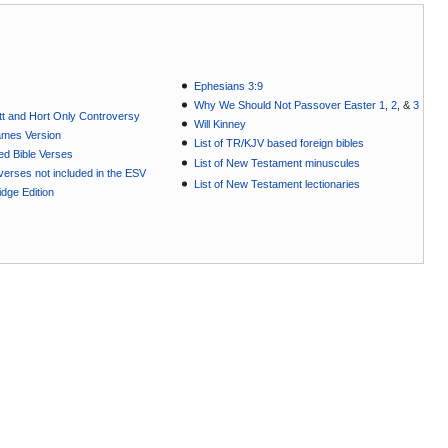
Ephesians 3:9
Why We Should Not Passover Easter 1
,
2
, &
3
t and Hort Only Controversy
Will Kinney
ames Version
List of TR/KJV based foreign bibles
ted Bible Verses
List of New Testament minuscules
e verses not included in the ESV
List of New Testament lectionaries
dge Edition