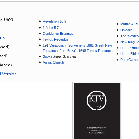
V 1900
Revelation 16:5
Matthew 1:1
1 John 5:7
Unicorn
Desiderius Erasmus
The Westcot
tus
Textus Receptus
New King J
191 Variations in Scrivener’s 1881 Greek New
sed)
List of Omit
Testament from Beza's 1598 Textus Receptus
List of Bibl
sed)
Books
Many Scanned
Pure Cambri
Agros Church
Based)
d Version