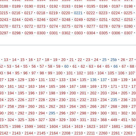
·
·
·
·
·
·
·
·
·
·
·
0188
0189
0190
0191
0192
0193
0194
0195
0196
0197
0198
·
·
·
·
·
·
·
·
·
·
·
0215
0216
0217
0218
0219
0220
0221
0222
0223
0224
0225
·
·
·
·
·
·
·
·
·
·
·
0243
0244
0245
0246
0247
0248
0249
0250
0251
0252
0253
·
·
·
·
·
·
·
·
·
·
·
0270
0271
0272
0273
0274
0275
0276
0277
0278
0279
0280
·
·
·
·
·
·
·
·
·
·
·
0297
0298
0299
0300
0301
0302
0303
0304
0305
0306
0307
·
·
·
·
·
·
·
·
·
·
·
·
·
·
·
·
·
13
14
15
16
17
18
19
20
21
22
23
24
25
25b
26
27
·
·
·
·
·
·
·
·
·
·
·
·
·
·
·
·
52
53
54
55
56
57
58
59
60
61
62
63
64
65
66
67
68
·
·
·
·
·
·
·
·
·
·
·
·
·
·
93
94
95
96
97
98
99
100
101
102
103
104
105
106
107
·
·
·
·
·
·
·
·
·
·
·
·
·
27
128
129
130
131
132
133
134
135
136
137
138
139
14
·
·
·
·
·
·
·
·
·
·
·
·
·
60
161
162
163
164
165
166
167
168
169
170
171
172
17
·
·
·
·
·
·
·
·
·
·
·
·
·
93
194
195
196
197
198
199
200
201
202
203
204
205
20
·
·
·
·
·
·
·
·
·
·
·
·
·
24
225
226
227
228
229
230
231
232
233
234
235
236
23
·
·
·
·
·
·
·
·
·
·
·
·
·
57
258
259
260
261
262
263
264
265
266
267
268
269
27
·
·
·
·
·
·
·
·
·
·
·
·
·
90
291
292
293
294
295
296
297
298
299
300
301
302
30
·
·
·
·
·
·
·
·
·
·
·
·
·
23
324
325
326
327
328
329
330
331
332
368
449
451
50
·
·
·
·
·
·
·
·
·
·
·
1575
1598
1599
1602
1604
1614
1619
1623
1637
1681
1682
·
·
·
·
·
·
·
·
·
·
·
2142
2143
2144
2145
2164
2208
2210
2211
2260
2261
2263