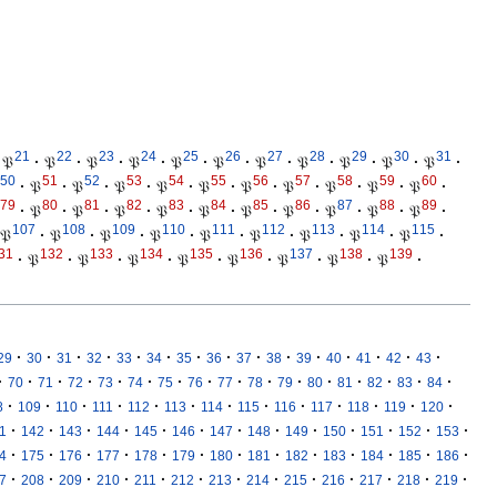
21
22
23
24
25
26
27
28
29
30
31
𝔓
·
𝔓
·
𝔓
·
𝔓
·
𝔓
·
𝔓
·
𝔓
·
𝔓
·
𝔓
·
𝔓
·
𝔓
·
50
51
52
53
54
55
56
57
58
59
60
·
𝔓
·
𝔓
·
𝔓
·
𝔓
·
𝔓
·
𝔓
·
𝔓
·
𝔓
·
𝔓
·
𝔓
·
79
80
81
82
83
84
85
86
87
88
89
·
𝔓
·
𝔓
·
𝔓
·
𝔓
·
𝔓
·
𝔓
·
𝔓
·
𝔓
·
𝔓
·
𝔓
·
107
108
109
110
111
112
113
114
115
𝔓
·
𝔓
·
𝔓
·
𝔓
·
𝔓
·
𝔓
·
𝔓
·
𝔓
·
𝔓
·
31
132
133
134
135
136
137
138
139
·
𝔓
·
𝔓
·
𝔓
·
𝔓
·
𝔓
·
𝔓
·
𝔓
·
𝔓
·
·
·
·
·
·
·
·
·
·
·
·
·
·
·
·
29
30
31
32
33
34
35
36
37
38
39
40
41
42
43
·
·
·
·
·
·
·
·
·
·
·
·
·
·
·
·
70
71
72
73
74
75
76
77
78
79
80
81
82
83
84
·
·
·
·
·
·
·
·
·
·
·
·
·
8
109
110
111
112
113
114
115
116
117
118
119
120
·
·
·
·
·
·
·
·
·
·
·
·
·
1
142
143
144
145
146
147
148
149
150
151
152
153
·
·
·
·
·
·
·
·
·
·
·
·
·
4
175
176
177
178
179
180
181
182
183
184
185
186
·
·
·
·
·
·
·
·
·
·
·
·
·
7
208
209
210
211
212
213
214
215
216
217
218
219