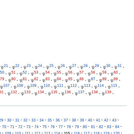
21
22
23
24
25
26
27
28
29
30
31
𝔓
·
𝔓
·
𝔓
·
𝔓
·
𝔓
·
𝔓
·
𝔓
·
𝔓
·
𝔓
·
𝔓
·
𝔓
·
50
51
52
53
54
55
56
57
58
59
60
·
𝔓
·
𝔓
·
𝔓
·
𝔓
·
𝔓
·
𝔓
·
𝔓
·
𝔓
·
𝔓
·
𝔓
·
79
80
81
82
83
84
85
86
87
88
89
·
𝔓
·
𝔓
·
𝔓
·
𝔓
·
𝔓
·
𝔓
·
𝔓
·
𝔓
·
𝔓
·
𝔓
·
107
108
109
110
111
112
113
114
115
𝔓
·
𝔓
·
𝔓
·
𝔓
·
𝔓
·
𝔓
·
𝔓
·
𝔓
·
𝔓
·
31
132
133
134
135
136
137
138
139
·
𝔓
·
𝔓
·
𝔓
·
𝔓
·
𝔓
·
𝔓
·
𝔓
·
𝔓
·
·
·
·
·
·
·
·
·
·
·
·
·
·
·
·
29
30
31
32
33
34
35
36
37
38
39
40
41
42
43
·
·
·
·
·
·
·
·
·
·
·
·
·
·
·
·
70
71
72
73
74
75
76
77
78
79
80
81
82
83
84
·
·
·
·
·
·
·
·
·
·
·
·
·
8
109
110
111
112
113
114
115
116
117
118
119
120