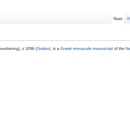
Read
V
umbering), ε 1096 (
Soden
), is a
Greek
minuscule
manuscript
of the
N