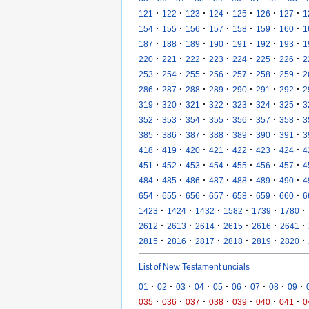
·
·
·
·
·
·
·
121
122
123
124
125
126
127
1
·
·
·
·
·
·
·
154
155
156
157
158
159
160
1
·
·
·
·
·
·
·
187
188
189
190
191
192
193
1
·
·
·
·
·
·
·
220
221
222
223
224
225
226
2
·
·
·
·
·
·
·
253
254
255
256
257
258
259
2
·
·
·
·
·
·
·
286
287
288
289
290
291
292
2
·
·
·
·
·
·
·
319
320
321
322
323
324
325
3
·
·
·
·
·
·
·
352
353
354
355
356
357
358
3
·
·
·
·
·
·
·
385
386
387
388
389
390
391
3
·
·
·
·
·
·
·
418
419
420
421
422
423
424
4
·
·
·
·
·
·
·
451
452
453
454
455
456
457
4
·
·
·
·
·
·
·
484
485
486
487
488
489
490
4
·
·
·
·
·
·
·
654
655
656
657
658
659
660
6
·
·
·
·
·
·
1423
1424
1432
1582
1739
1780
·
·
·
·
·
·
2612
2613
2614
2615
2616
2641
·
·
·
·
·
·
2815
2816
2817
2818
2819
2820
List of New Testament uncials
·
·
·
·
·
·
·
·
·
01
02
03
04
05
06
07
08
09
·
·
·
·
·
·
·
035
036
037
038
039
040
041
0