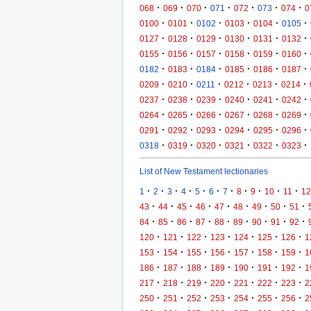
·
·
·
·
·
·
·
068
069
070
071
072
073
074
0
·
·
·
·
·
·
0100
0101
0102
0103
0104
0105
·
·
·
·
·
·
0127
0128
0129
0130
0131
0132
·
·
·
·
·
·
0155
0156
0157
0158
0159
0160
·
·
·
·
·
·
0182
0183
0184
0185
0186
0187
·
·
·
·
·
·
0209
0210
0211
0212
0213
0214
·
·
·
·
·
·
0237
0238
0239
0240
0241
0242
·
·
·
·
·
·
0264
0265
0266
0267
0268
0269
·
·
·
·
·
·
0291
0292
0293
0294
0295
0296
·
·
·
·
·
·
0318
0319
0320
0321
0322
0323
List of New Testament lectionaries
·
·
·
·
·
·
·
·
·
·
·
1
2
3
4
5
6
7
8
9
10
11
12
·
·
·
·
·
·
·
·
·
43
44
45
46
47
48
49
50
51
·
·
·
·
·
·
·
·
·
84
85
86
87
88
89
90
91
92
·
·
·
·
·
·
·
120
121
122
123
124
125
126
1
·
·
·
·
·
·
·
153
154
155
156
157
158
159
1
·
·
·
·
·
·
·
186
187
188
189
190
191
192
1
·
·
·
·
·
·
·
217
218
219
220
221
222
223
2
·
·
·
·
·
·
·
250
251
252
253
254
255
256
2