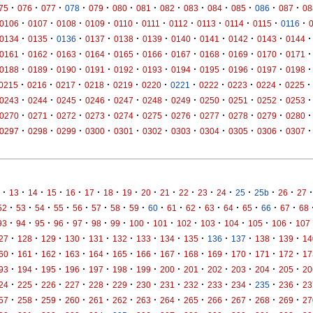
·
·
·
·
·
·
·
·
·
·
·
·
·
75
076
077
078
079
080
081
082
083
084
085
086
087
08
·
·
·
·
·
·
·
·
·
·
·
0106
0107
0108
0109
0110
0111
0112
0113
0114
0115
0116
·
·
·
·
·
·
·
·
·
·
·
0134
0135
0136
0137
0138
0139
0140
0141
0142
0143
0144
·
·
·
·
·
·
·
·
·
·
·
0161
0162
0163
0164
0165
0166
0167
0168
0169
0170
0171
·
·
·
·
·
·
·
·
·
·
·
0188
0189
0190
0191
0192
0193
0194
0195
0196
0197
0198
·
·
·
·
·
·
·
·
·
·
·
0215
0216
0217
0218
0219
0220
0221
0222
0223
0224
0225
·
·
·
·
·
·
·
·
·
·
·
0243
0244
0245
0246
0247
0248
0249
0250
0251
0252
0253
·
·
·
·
·
·
·
·
·
·
·
0270
0271
0272
0273
0274
0275
0276
0277
0278
0279
0280
·
·
·
·
·
·
·
·
·
·
·
0297
0298
0299
0300
0301
0302
0303
0304
0305
0306
0307
·
·
·
·
·
·
·
·
·
·
·
·
·
·
·
·
·
13
14
15
16
17
18
19
20
21
22
23
24
25
25b
26
27
·
·
·
·
·
·
·
·
·
·
·
·
·
·
·
·
52
53
54
55
56
57
58
59
60
61
62
63
64
65
66
67
68
·
·
·
·
·
·
·
·
·
·
·
·
·
·
93
94
95
96
97
98
99
100
101
102
103
104
105
106
107
·
·
·
·
·
·
·
·
·
·
·
·
·
27
128
129
130
131
132
133
134
135
136
137
138
139
14
·
·
·
·
·
·
·
·
·
·
·
·
·
60
161
162
163
164
165
166
167
168
169
170
171
172
17
·
·
·
·
·
·
·
·
·
·
·
·
·
93
194
195
196
197
198
199
200
201
202
203
204
205
20
·
·
·
·
·
·
·
·
·
·
·
·
·
24
225
226
227
228
229
230
231
232
233
234
235
236
23
·
·
·
·
·
·
·
·
·
·
·
·
·
57
258
259
260
261
262
263
264
265
266
267
268
269
27