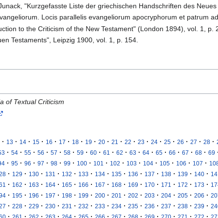
. Junack, "Kurzgefasste Liste der griechischen Handschriften des Neues
vangeliorum. Locis parallelis evangeliorum apocryphorum et patrum adhib
duction to the Criticism of the New Testament" (London 1894), vol. 1, p. 
euen Testaments", Leipzig 1900, vol. 1, p. 154.
a of Textual Criticism
·
·
·
·
·
·
·
·
·
·
·
·
·
·
·
·
·
13
14
15
16
17
18
19
20
21
22
23
24
25
26
27
28
·
·
·
·
·
·
·
·
·
·
·
·
·
·
·
·
53
54
55
56
57
58
59
60
61
62
63
64
65
66
67
68
69
·
·
·
·
·
·
·
·
·
·
·
·
·
·
94
95
96
97
98
99
100
101
102
103
104
105
106
107
10
·
·
·
·
·
·
·
·
·
·
·
·
·
28
129
130
131
132
133
134
135
136
137
138
139
140
14
·
·
·
·
·
·
·
·
·
·
·
·
·
61
162
163
164
165
166
167
168
169
170
171
172
173
17
·
·
·
·
·
·
·
·
·
·
·
·
·
94
195
196
197
198
199
200
201
202
203
204
205
206
20
·
·
·
·
·
·
·
·
·
·
·
·
·
27
228
229
230
231
232
233
234
235
236
237
238
239
24
·
·
·
·
·
·
·
·
·
·
·
·
·
60
261
262
263
264
265
266
267
268
269
270
271
272
27