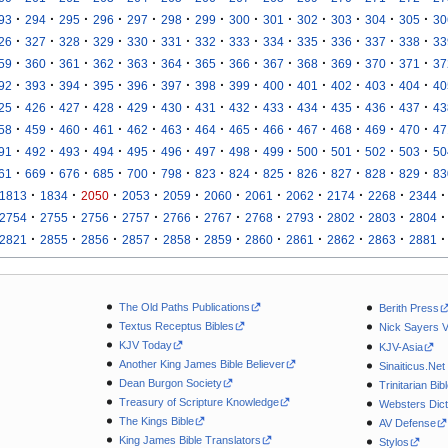
·
·
·
·
·
·
·
·
·
·
·
·
·
93
294
295
296
297
298
299
300
301
302
303
304
305
30
·
·
·
·
·
·
·
·
·
·
·
·
·
26
327
328
329
330
331
332
333
334
335
336
337
338
33
·
·
·
·
·
·
·
·
·
·
·
·
·
59
360
361
362
363
364
365
366
367
368
369
370
371
37
·
·
·
·
·
·
·
·
·
·
·
·
·
92
393
394
395
396
397
398
399
400
401
402
403
404
40
·
·
·
·
·
·
·
·
·
·
·
·
·
25
426
427
428
429
430
431
432
433
434
435
436
437
43
·
·
·
·
·
·
·
·
·
·
·
·
·
58
459
460
461
462
463
464
465
466
467
468
469
470
47
·
·
·
·
·
·
·
·
·
·
·
·
·
91
492
493
494
495
496
497
498
499
500
501
502
503
50
·
·
·
·
·
·
·
·
·
·
·
·
·
61
669
676
685
700
798
823
824
825
826
827
828
829
83
·
·
·
·
·
·
·
·
·
·
·
1813
1834
2050
2053
2059
2060
2061
2062
2174
2268
2344
·
·
·
·
·
·
·
·
·
·
·
2754
2755
2756
2757
2766
2767
2768
2793
2802
2803
2804
·
·
·
·
·
·
·
·
·
·
·
2821
2855
2856
2857
2858
2859
2860
2861
2862
2863
2881
The Old Paths Publications
Berith Press
Textus Receptus Bibles
Nick Sayers 
KJV Today
KJV-Asia
Another King James Bible Believer
Sinaiticus.Net
Dean Burgon Society
Trinitarian Bib
Treasury of Scripture Knowledge
Websters Dict
The Kings Bible
AV Defense
King James Bible Translators
Stylos