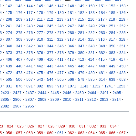
·
·
·
·
·
·
·
·
·
·
·
·
·
1
142
143
144
145
146
147
148
149
150
151
152
153
·
·
·
·
·
·
·
·
·
·
·
·
·
4
175
176
177
178
179
180
181
182
183
184
185
186
·
·
·
·
·
·
·
·
·
·
·
·
·
7
208
209
210
211
212
213
214
215
216
217
218
219
·
·
·
·
·
·
·
·
·
·
·
·
·
0
241
242
243
244
245
246
247
248
249
250
251
252
·
·
·
·
·
·
·
·
·
·
·
·
·
3
274
275
276
277
278
279
280
281
282
283
284
285
·
·
·
·
·
·
·
·
·
·
·
·
·
6
307
308
309
310
311
312
313
314
315
316
317
318
·
·
·
·
·
·
·
·
·
·
·
·
·
9
340
341
342
343
344
345
346
347
348
349
350
351
·
·
·
·
·
·
·
·
·
·
·
·
·
2
373
374
375
376
377
378
379
380
381
382
383
384
·
·
·
·
·
·
·
·
·
·
·
·
·
5
406
407
408
409
410
411
412
413
414
415
416
417
·
·
·
·
·
·
·
·
·
·
·
·
·
8
439
440
441
442
443
444
445
446
447
448
449
450
·
·
·
·
·
·
·
·
·
·
·
·
·
1
472
473
474
475
476
477
478
479
480
481
482
483
·
·
·
·
·
·
·
·
·
·
·
·
·
4
505
506
507
543
544
565
566
579
585
614
639
653
·
·
·
·
·
·
·
·
·
·
·
·
0
831
876
891
892
893
918
1071
1143
1152
1241
1253
·
·
·
·
·
·
·
·
·
·
2423
2427
2437
2444
2445
2446
2460
2464
2491
2495
·
·
·
·
·
·
·
·
·
·
2805
2806
2807
2808
2809
2810
2811
2812
2813
2814
·
·
·
2882
2907
2965
·
·
·
·
·
·
·
·
·
·
·
·
23
024
025
026
027
028
029
030
031
032
033
034
·
·
·
·
·
·
·
·
·
·
·
·
·
5
056
057
058
059
060
061
062
063
064
065
066
067