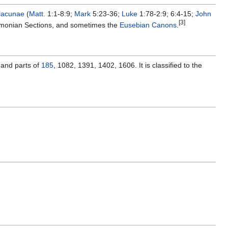
lacunae
(
Matt.
1:1-8:9;
Mark
5:23-36;
Luke
1:78-2:9; 6:4-15;
John
[3]
Ammonian Sections, and sometimes the
Eusebian Canons
.
 and parts of
185
, 1082, 1391, 1402, 1606. It is classified to the