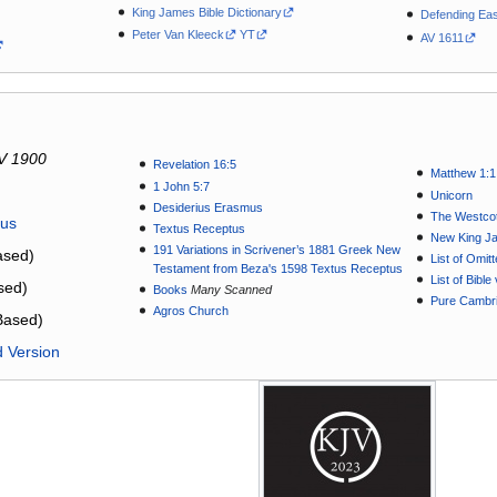
King James Bible Dictionary
Defending Eas
Peter Van Kleeck
YT
AV 1611
V 1900
Revelation 16:5
Matthew 1:1
1 John 5:7
Unicorn
Desiderius Erasmus
The Westcot
tus
Textus Receptus
New King J
191 Variations in Scrivener’s 1881 Greek New
sed)
List of Omit
Testament from Beza's 1598 Textus Receptus
List of Bibl
sed)
Books
Many Scanned
Pure Cambri
Agros Church
Based)
d Version