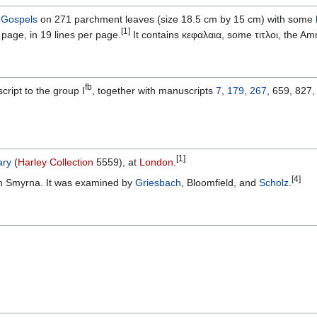
r
Gospels
on 271 parchment leaves (size 18.5 cm by 15 cm) with some
[1]
page, in 19 lines per page.
It contains κεφαλαια, some τιτλοι, the 
fb
ipt to the group I
, together with manuscripts
7
,
179
,
267
, 659, 827,
[1]
ary
(
Harley Collection
5559), at
London
.
[4]
in Smyrna. It was examined by
Griesbach
, Bloomfield, and
Scholz
.