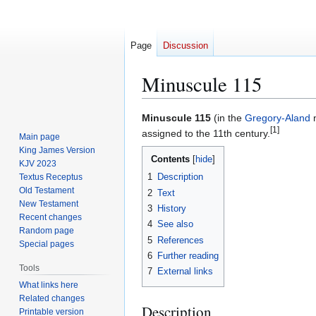
Page
Discussion
Minuscule 115
Jump
Jump
Minuscule 115
(in the
Gregory-Aland
n
[1]
to
to
assigned to the 11th century.
Main page
navigation
search
King James Version
Contents
KJV 2023
1
Description
Textus Receptus
Old Testament
2
Text
New Testament
3
History
Recent changes
4
See also
Random page
5
References
Special pages
6
Further reading
Tools
7
External links
What links here
Related changes
Description
Printable version