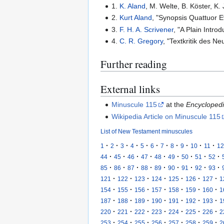
1.
K. Aland
, M. Welte, B. Köster, K
2.
Kurt Aland
, "Synopsis Quattuor E
3.
F. H. A. Scrivener
, "A Plain Intro
4.
C. R. Gregory
, "Textkritik des N
Further reading
External links
Minuscule 115
at the
Encyclopedi
Wikipedia Article on Minuscule 115
List of New Testament minuscules
·
·
·
·
·
·
·
·
·
·
·
1
2
3
4
5
6
7
8
9
10
11
12
·
·
·
·
·
·
·
·
·
44
45
46
47
48
49
50
51
52
·
·
·
·
·
·
·
·
·
85
86
87
88
89
90
91
92
93
·
·
·
·
·
·
·
121
122
123
124
125
126
127
1
·
·
·
·
·
·
·
154
155
156
157
158
159
160
1
·
·
·
·
·
·
·
187
188
189
190
191
192
193
1
·
·
·
·
·
·
·
220
221
222
223
224
225
226
2
·
·
·
·
·
·
·
253
254
255
256
257
258
259
2