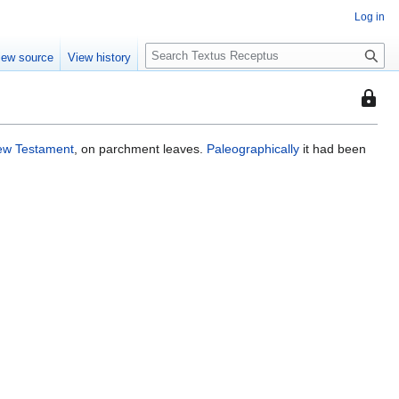
Log in
S
iew source
View history
e
a
This
r
page
c
is
h
ew Testament
, on parchment leaves.
Paleographically
it had been
protec
so
that
only
users
with
the
"autoc
permis
can
edit
it.