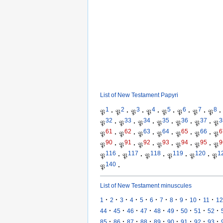
List of New Testament Papyri
1
2
3
4
5
6
7
8
𝔓
·
𝔓
·
𝔓
·
𝔓
·
𝔓
·
𝔓
·
𝔓
·
𝔓
·
32
33
34
35
36
37
3
𝔓
·
𝔓
·
𝔓
·
𝔓
·
𝔓
·
𝔓
·
𝔓
61
62
63
64
65
66
6
𝔓
·
𝔓
·
𝔓
·
𝔓
·
𝔓
·
𝔓
·
𝔓
90
91
92
93
94
95
9
𝔓
·
𝔓
·
𝔓
·
𝔓
·
𝔓
·
𝔓
·
𝔓
116
117
118
119
120
1
𝔓
·
𝔓
·
𝔓
·
𝔓
·
𝔓
·
𝔓
140
𝔓
·
List of New Testament minuscules
·
·
·
·
·
·
·
·
·
·
·
1
2
3
4
5
6
7
8
9
10
11
12
·
·
·
·
·
·
·
·
·
44
45
46
47
48
49
50
51
52
·
·
·
·
·
·
·
·
·
85
86
87
88
89
90
91
92
93