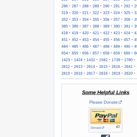
·
·
·
·
·
·
·
286
287
288
289
290
291
292
2
·
·
·
·
·
·
·
319
320
321
322
323
324
325
3
·
·
·
·
·
·
·
352
353
354
355
356
357
358
3
·
·
·
·
·
·
·
385
386
387
388
389
390
391
3
·
·
·
·
·
·
·
418
419
420
421
422
423
424
4
·
·
·
·
·
·
·
451
452
453
454
455
456
457
4
·
·
·
·
·
·
·
484
485
486
487
488
489
490
4
·
·
·
·
·
·
·
654
655
656
657
658
659
660
6
·
·
·
·
·
·
1423
1424
1432
1582
1739
1780
·
·
·
·
·
·
2612
2613
2614
2615
2616
2641
·
·
·
·
·
·
2815
2816
2817
2818
2819
2820
Some Helpful Links
Please Donate
Donate