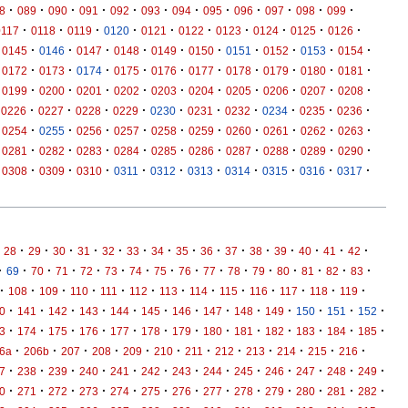
·
·
·
·
·
·
·
·
·
·
·
·
8
089
090
091
092
093
094
095
096
097
098
099
·
·
·
·
·
·
·
·
·
·
0117
0118
0119
0120
0121
0122
0123
0124
0125
0126
·
·
·
·
·
·
·
·
·
·
0145
0146
0147
0148
0149
0150
0151
0152
0153
0154
·
·
·
·
·
·
·
·
·
·
0172
0173
0174
0175
0176
0177
0178
0179
0180
0181
·
·
·
·
·
·
·
·
·
·
0199
0200
0201
0202
0203
0204
0205
0206
0207
0208
·
·
·
·
·
·
·
·
·
·
0226
0227
0228
0229
0230
0231
0232
0234
0235
0236
·
·
·
·
·
·
·
·
·
·
0254
0255
0256
0257
0258
0259
0260
0261
0262
0263
·
·
·
·
·
·
·
·
·
·
0281
0282
0283
0284
0285
0286
0287
0288
0289
0290
·
·
·
·
·
·
·
·
·
·
0308
0309
0310
0311
0312
0313
0314
0315
0316
0317
·
·
·
·
·
·
·
·
·
·
·
·
·
·
·
28
29
30
31
32
33
34
35
36
37
38
39
40
41
42
·
·
·
·
·
·
·
·
·
·
·
·
·
·
·
·
69
70
71
72
73
74
75
76
77
78
79
80
81
82
83
·
·
·
·
·
·
·
·
·
·
·
·
·
108
109
110
111
112
113
114
115
116
117
118
119
·
·
·
·
·
·
·
·
·
·
·
·
·
0
141
142
143
144
145
146
147
148
149
150
151
152
·
·
·
·
·
·
·
·
·
·
·
·
·
3
174
175
176
177
178
179
180
181
182
183
184
185
·
·
·
·
·
·
·
·
·
·
·
·
6a
206b
207
208
209
210
211
212
213
214
215
216
·
·
·
·
·
·
·
·
·
·
·
·
·
7
238
239
240
241
242
243
244
245
246
247
248
249
·
·
·
·
·
·
·
·
·
·
·
·
·
0
271
272
273
274
275
276
277
278
279
280
281
282