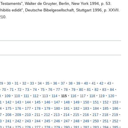
 Testaments", Walter de Gruyter, Berlin, New York 1994, p. 53.
itis edidit", Deutsche Bibelgesellschaft, Stuttgart 1996, p. XXVII.
210.
·
·
·
·
·
·
·
·
·
·
·
·
·
·
·
29
30
31
32
33
34
35
36
37
38
39
40
41
42
43
·
·
·
·
·
·
·
·
·
·
·
·
·
·
·
·
70
71
72
73
74
75
76
77
78
79
80
81
82
83
84
·
·
·
·
·
·
·
·
·
·
·
·
·
8
109
110
111
112
113
114
115
116
117
118
119
120
·
·
·
·
·
·
·
·
·
·
·
·
·
1
142
143
144
145
146
147
148
149
150
151
152
153
·
·
·
·
·
·
·
·
·
·
·
·
·
4
175
176
177
178
179
180
181
182
183
184
185
186
·
·
·
·
·
·
·
·
·
·
·
·
·
7
208
209
210
211
212
213
214
215
216
217
218
219
·
·
·
·
·
·
·
·
·
·
·
·
·
0
241
242
243
244
245
246
247
248
249
250
251
252
·
·
·
·
·
·
·
·
·
·
·
·
·
3
274
275
276
277
278
279
280
281
282
283
284
285