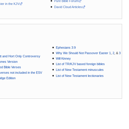
Pure Bible Forum
ter in the KJV
David Cloud Articles
Ephesians 3:9
Why We Should Not Passover Easter 1
,
2
, &
3
t and Hort Only Controversy
Will Kinney
ames Version
List of TR/KJV based foreign bibles
ted Bible Verses
List of New Testament minuscules
e verses not included in the ESV
List of New Testament lectionaries
dge Edition