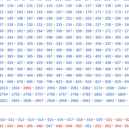
·
·
·
·
·
·
·
·
·
·
·
·
·
28
129
130
131
132
133
134
135
136
137
138
139
140
14
·
·
·
·
·
·
·
·
·
·
·
·
·
61
162
163
164
165
166
167
168
169
170
171
172
173
17
·
·
·
·
·
·
·
·
·
·
·
·
·
94
195
196
197
198
199
200
201
202
203
204
205
206
20
·
·
·
·
·
·
·
·
·
·
·
·
·
27
228
229
230
231
232
233
234
235
236
237
238
239
24
·
·
·
·
·
·
·
·
·
·
·
·
·
60
261
262
263
264
265
266
267
268
269
270
271
272
27
·
·
·
·
·
·
·
·
·
·
·
·
·
93
294
295
296
297
298
299
300
301
302
303
304
305
30
·
·
·
·
·
·
·
·
·
·
·
·
·
26
327
328
329
330
331
332
333
334
335
336
337
338
33
·
·
·
·
·
·
·
·
·
·
·
·
·
59
360
361
362
363
364
365
366
367
368
369
370
371
37
·
·
·
·
·
·
·
·
·
·
·
·
·
92
393
394
395
396
397
398
399
400
401
402
403
404
40
·
·
·
·
·
·
·
·
·
·
·
·
·
25
426
427
428
429
430
431
432
433
434
435
436
437
43
·
·
·
·
·
·
·
·
·
·
·
·
·
58
459
460
461
462
463
464
465
466
467
468
469
470
47
·
·
·
·
·
·
·
·
·
·
·
·
·
91
492
493
494
495
496
497
498
499
500
501
502
503
50
·
·
·
·
·
·
·
·
·
·
·
·
·
61
669
676
685
700
798
823
824
825
826
827
828
829
83
·
·
·
·
·
·
·
·
·
·
·
1813
1834
2050
2053
2059
2060
2061
2062
2174
2268
2344
·
·
·
·
·
·
·
·
·
·
·
2754
2755
2756
2757
2766
2767
2768
2793
2802
2803
2804
·
·
·
·
·
·
·
·
·
·
·
2821
2855
2856
2857
2858
2859
2860
2861
2862
2863
2881
·
·
·
·
·
·
·
·
·
·
·
·
·
010
011
012
013
014
015
016
017
018
019
020
021
022
0
·
·
·
·
·
·
·
·
·
·
·
·
·
42
043
044
045
046
047
048
049
050
051
052
053
054
05