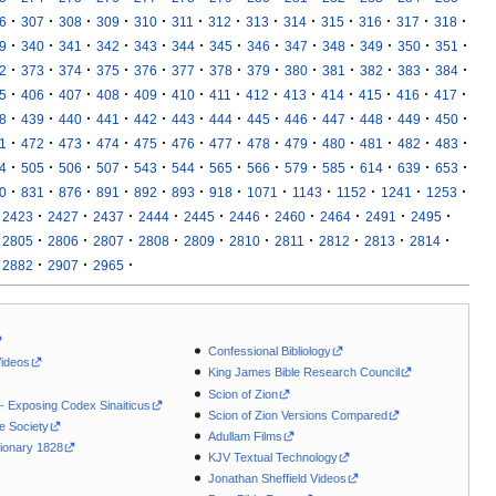
·
·
·
·
·
·
·
·
·
·
·
·
·
6
307
308
309
310
311
312
313
314
315
316
317
318
·
·
·
·
·
·
·
·
·
·
·
·
·
9
340
341
342
343
344
345
346
347
348
349
350
351
·
·
·
·
·
·
·
·
·
·
·
·
·
2
373
374
375
376
377
378
379
380
381
382
383
384
·
·
·
·
·
·
·
·
·
·
·
·
·
5
406
407
408
409
410
411
412
413
414
415
416
417
·
·
·
·
·
·
·
·
·
·
·
·
·
8
439
440
441
442
443
444
445
446
447
448
449
450
·
·
·
·
·
·
·
·
·
·
·
·
·
1
472
473
474
475
476
477
478
479
480
481
482
483
·
·
·
·
·
·
·
·
·
·
·
·
·
4
505
506
507
543
544
565
566
579
585
614
639
653
·
·
·
·
·
·
·
·
·
·
·
·
0
831
876
891
892
893
918
1071
1143
1152
1241
1253
·
·
·
·
·
·
·
·
·
·
2423
2427
2437
2444
2445
2446
2460
2464
2491
2495
·
·
·
·
·
·
·
·
·
·
2805
2806
2807
2808
2809
2810
2811
2812
2813
2814
·
·
·
2882
2907
2965
Confessional Bibliology
Videos
King James Bible Research Council
Scion of Zion
 - Exposing Codex Sinaiticus
Scion of Zion Versions Compared
le Society
Adullam Films
ionary 1828
KJV Textual Technology
Jonathan Sheffield Videos