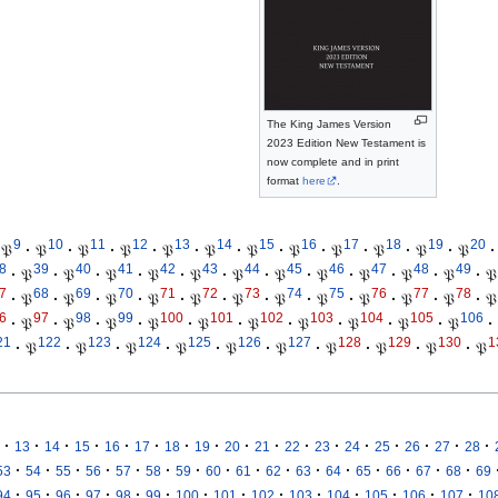
The King James Version
2023 Edition New Testament is
now complete and in print
format
here
.
9
10
11
12
13
14
15
16
17
18
19
20
𝔓
·
𝔓
·
𝔓
·
𝔓
·
𝔓
·
𝔓
·
𝔓
·
𝔓
·
𝔓
·
𝔓
·
𝔓
·
𝔓
·
8
39
40
41
42
43
44
45
46
47
48
49
·
𝔓
·
𝔓
·
𝔓
·
𝔓
·
𝔓
·
𝔓
·
𝔓
·
𝔓
·
𝔓
·
𝔓
·
𝔓
·
𝔓
7
68
69
70
71
72
73
74
75
76
77
78
·
𝔓
·
𝔓
·
𝔓
·
𝔓
·
𝔓
·
𝔓
·
𝔓
·
𝔓
·
𝔓
·
𝔓
·
𝔓
·
𝔓
6
97
98
99
100
101
102
103
104
105
106
·
𝔓
·
𝔓
·
𝔓
·
𝔓
·
𝔓
·
𝔓
·
𝔓
·
𝔓
·
𝔓
·
𝔓
·
21
122
123
124
125
126
127
128
129
130
1
·
𝔓
·
𝔓
·
𝔓
·
𝔓
·
𝔓
·
𝔓
·
𝔓
·
𝔓
·
𝔓
·
𝔓
·
·
·
·
·
·
·
·
·
·
·
·
·
·
·
·
·
13
14
15
16
17
18
19
20
21
22
23
24
25
26
27
28
·
·
·
·
·
·
·
·
·
·
·
·
·
·
·
·
53
54
55
56
57
58
59
60
61
62
63
64
65
66
67
68
69
·
·
·
·
·
·
·
·
·
·
·
·
·
·
94
95
96
97
98
99
100
101
102
103
104
105
106
107
10