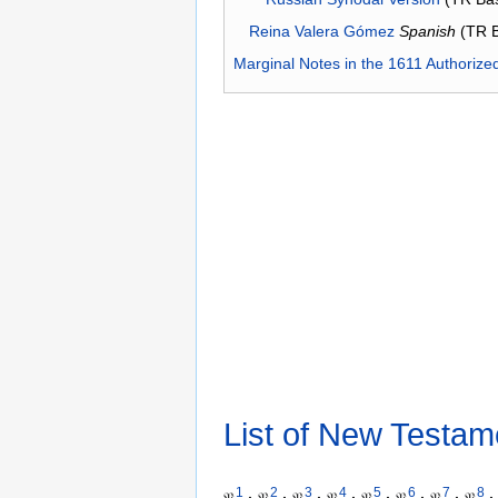
Reina Valera Gómez
Spanish
(TR 
Marginal Notes in the 1611 Authorize
List of New Testam
1
2
3
4
5
6
7
8
𝔓
·
𝔓
·
𝔓
·
𝔓
·
𝔓
·
𝔓
·
𝔓
·
𝔓
·