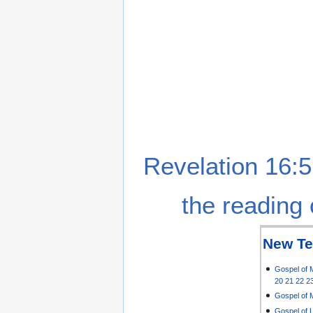
Revelation 16:5
the reading 
New Te
Gospel of 
20
21
22
2
Gospel of 
Gospel of 