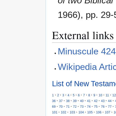
of two Biblica
1966), pp. 29-
External links
Minuscule 424
Wikipedia Arti
List of New Testam
·
·
·
·
·
·
·
·
·
·
·
1
2
3
4
5
6
7
8
9
10
11
12
·
·
·
·
·
·
·
·
·
36
37
38
39
40
41
42
43
44
·
·
·
·
·
·
·
·
·
69
70
71
72
73
74
75
76
77
·
·
·
·
·
·
·
101
102
103
104
105
106
107
1