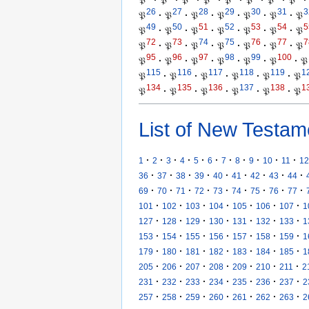
26
27
28
29
30
31
3
𝔓
·
𝔓
·
𝔓
·
𝔓
·
𝔓
·
𝔓
·
𝔓
49
50
51
52
53
54
5
𝔓
·
𝔓
·
𝔓
·
𝔓
·
𝔓
·
𝔓
·
𝔓
72
73
74
75
76
77
7
𝔓
·
𝔓
·
𝔓
·
𝔓
·
𝔓
·
𝔓
·
𝔓
95
96
97
98
99
100
𝔓
·
𝔓
·
𝔓
·
𝔓
·
𝔓
·
𝔓
·
𝔓
115
116
117
118
119
1
𝔓
·
𝔓
·
𝔓
·
𝔓
·
𝔓
·
𝔓
134
135
136
137
138
1
𝔓
·
𝔓
·
𝔓
·
𝔓
·
𝔓
·
𝔓
List of New Testam
·
·
·
·
·
·
·
·
·
·
·
1
2
3
4
5
6
7
8
9
10
11
12
·
·
·
·
·
·
·
·
·
36
37
38
39
40
41
42
43
44
·
·
·
·
·
·
·
·
·
69
70
71
72
73
74
75
76
77
·
·
·
·
·
·
·
101
102
103
104
105
106
107
1
·
·
·
·
·
·
·
127
128
129
130
131
132
133
1
·
·
·
·
·
·
·
153
154
155
156
157
158
159
1
·
·
·
·
·
·
·
179
180
181
182
183
184
185
1
·
·
·
·
·
·
·
205
206
207
208
209
210
211
2
·
·
·
·
·
·
·
231
232
233
234
235
236
237
2
·
·
·
·
·
·
·
257
258
259
260
261
262
263
2