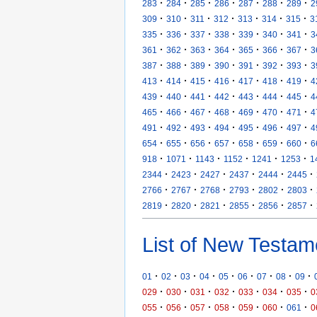
·
·
·
·
·
·
·
283
284
285
286
287
288
289
2
·
·
·
·
·
·
·
309
310
311
312
313
314
315
3
·
·
·
·
·
·
·
335
336
337
338
339
340
341
3
·
·
·
·
·
·
·
361
362
363
364
365
366
367
3
·
·
·
·
·
·
·
387
388
389
390
391
392
393
3
·
·
·
·
·
·
·
413
414
415
416
417
418
419
4
·
·
·
·
·
·
·
439
440
441
442
443
444
445
4
·
·
·
·
·
·
·
465
466
467
468
469
470
471
4
·
·
·
·
·
·
·
491
492
493
494
495
496
497
4
·
·
·
·
·
·
·
654
655
656
657
658
659
660
6
·
·
·
·
·
·
918
1071
1143
1152
1241
1253
1
·
·
·
·
·
·
2344
2423
2427
2437
2444
2445
·
·
·
·
·
·
2766
2767
2768
2793
2802
2803
·
·
·
·
·
·
2819
2820
2821
2855
2856
2857
List of New Testam
·
·
·
·
·
·
·
·
·
01
02
03
04
05
06
07
08
09
·
·
·
·
·
·
·
029
030
031
032
033
034
035
0
·
·
·
·
·
·
·
055
056
057
058
059
060
061
0