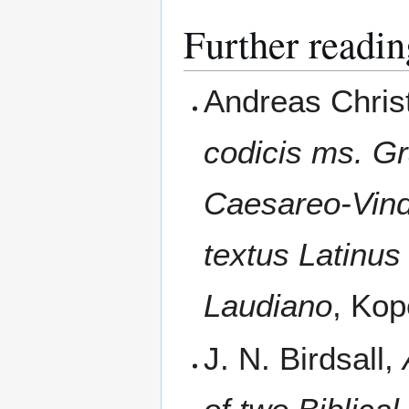
Further readin
Andreas Chris
codicis ms. Gr
Caesareo-Vind
textus Latinu
Laudiano
, Ko
J. N. Birdsall,