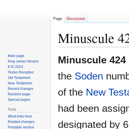
Page
Discussion
Minuscule 4
Jump
Jump
Main page
Minuscule 424
to
to
King James Version
KJV 2023
navigation
search
Textus Receptus
the
Soden
numbe
Old Testament
New Testament
of the
New Test
Recent changes
Random page
Special pages
had been assign
Tools
What links here
designated by 
Related changes
Printable version