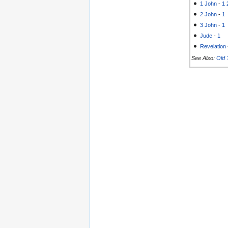
1 John
-
1
2 John
-
1
3 John
-
1
Jude
-
1
Revelation
See Also:
Old 