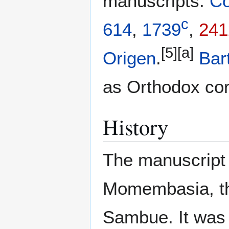
manuscripts:
Co
c
614
,
1739
,
241
[5]
[a]
Origen
.
Bar
as Orthodox cor
History
The manuscript 
Momembasia, th
Sambue. It was