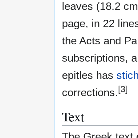
leaves (18.2 cm
page, in 22 line
the Acts and Pau
subscriptions, a
epitles has
stic
[3]
corrections.
Text
The Greek text o