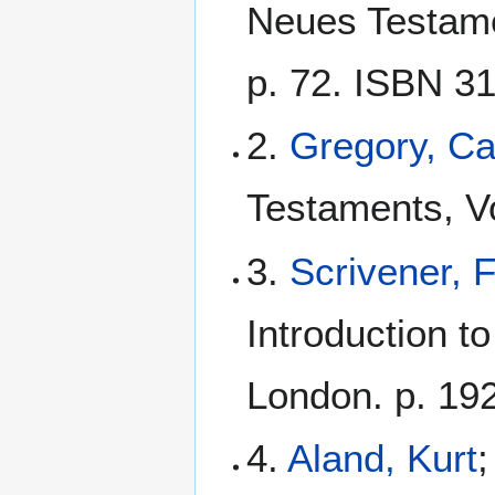
Neues Testamen
p. 72. ISBN 3
2.
Gregory, C
Testaments, Vo
3.
Scrivener, 
Introduction t
London. p. 192
4.
Aland, Kurt
;