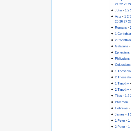
21
22
23
2
John
-
1
2
Acts
-
1
2
25
26
27
2
Romans
-
1 Corinthia
2 Corinthia
Galatians
Ephesians
Philippians
Colossians
1 Thessalo
2 Thessalo
1 Timothy
2 Timothy
Titus
-
1
2
Philemon
-
Hebrews
-
James
-
1
1 Peter
-
1
2 Peter
-
1