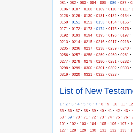
·
·
·
·
·
·
·
081
082
083
084
085
086
087
0
·
·
·
·
·
·
0106
0107
0108
0109
0110
0111
·
·
·
·
·
·
0128
0129
0130
0131
0132
0134
·
·
·
·
·
·
0150
0151
0152
0153
0154
0155
·
·
·
·
·
·
0171
0172
0173
0174
0175
0176
·
·
·
·
·
·
0192
0193
0194
0195
0196
0197
·
·
·
·
·
·
0213
0214
0215
0216
0217
0218
·
·
·
·
·
·
0235
0236
0237
0238
0239
0240
·
·
·
·
·
·
0256
0257
0258
0259
0260
0261
·
·
·
·
·
·
0277
0278
0279
0280
0281
0282
·
·
·
·
·
·
0298
0299
0300
0301
0302
0303
·
·
·
·
·
0319
0320
0321
0322
0323
List of New Testame
·
·
·
·
·
·
·
·
·
·
·
1
2
3
4
5
6
7
8
9
10
11
12
·
·
·
·
·
·
·
·
·
35
36
37
38
39
40
41
42
43
·
·
·
·
·
·
·
·
·
68
69
70
71
72
73
74
75
76
·
·
·
·
·
·
·
101
102
103
104
105
106
107
1
·
·
·
·
·
·
·
127
128
129
130
131
132
133
1